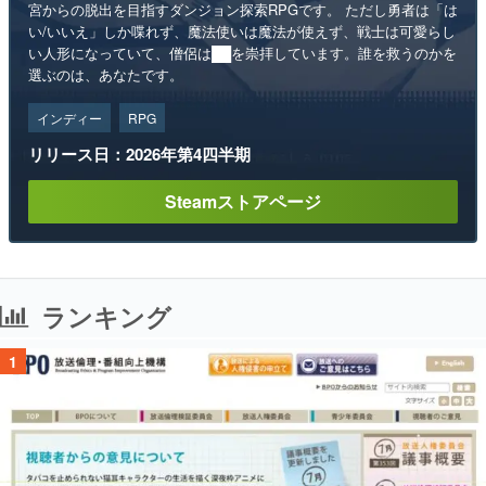
宮からの脱出を目指すダンジョン探索RPGです。 ただし勇者は「は
い/いいえ」しか喋れず、魔法使いは魔法が使えず、戦士は可愛らし
い人形になっていて、僧侶は██を崇拝しています。誰を救うのかを
選ぶのは、あなたです。
インディー
RPG
リリース日：2026年第4四半期
Steamストアページ
ランキング
1