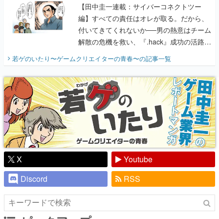
【田中圭一連載：サイバーコネクトツー
編】すべての責任はオレが取る。だから、
付いてきてくれないか──男の熱意はチーム
解散の危機を救い、『.hack』成功の活路を
開く。業界の快男児・松山 洋に流れる血は
若ゲのいたり〜ゲームクリエイターの青春〜
の記事一覧
『少年ジャンプ』色だった【若ゲのいた
り】
X
Youtube
Discord
RSS