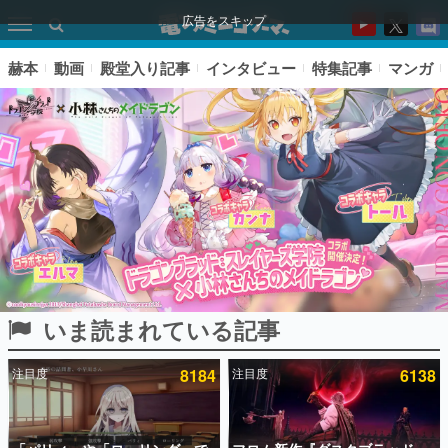
広告をスキップ
赫本
動画
殿堂入り記事
インタビュー
特集記事
マンガ
いま読まれている記事
ピックアップ
注目度
8184
注目度
6138
電ファミのいま読まれている記事ランキング
アプリセール情報