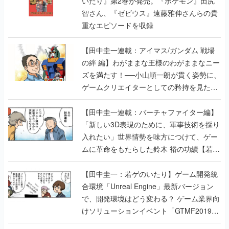
いたり』第2巻が発売。『ポケモン』田尻
智さん、『ゼビウス』遠藤雅伸さんらの貴
重なエピソードを収録
【田中圭一連載：アイマス/ガンダム 戦場
の絆 編】わがままな王様のわがままなニー
ズを満たす！──小山順一朗が貫く姿勢に、
ゲームクリエイターとしての矜持を見た
【若ゲのいたり最終回】
【田中圭一連載：バーチャファイター編】
「新しい3D表現のために、軍事技術を採り
入れたい」世界情勢を味方につけて、ゲー
ムに革命をもたらした鈴木 裕の功績【若ゲ
のいたり】
【田中圭一：若ゲのいたり】ゲーム開発統
合環境「Unreal Engine」最新バージョン
で、開発環境はどう変わる？ ゲーム業界向
けソリューションイベント「GTMF2019」
に行って、より理解を深めよう【PR】