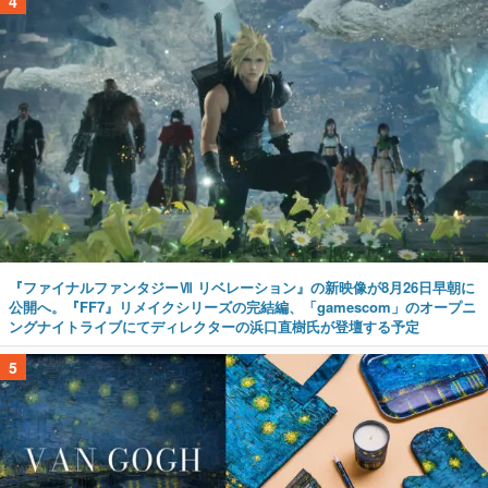
4
『ファイナルファンタジーⅦ リベレーション』の新映像が8月26日早朝に
公開へ。『FF7』リメイクシリーズの完結編、「gamescom」のオープニ
ングナイトライブにてディレクターの浜口直樹氏が登壇する予定
5