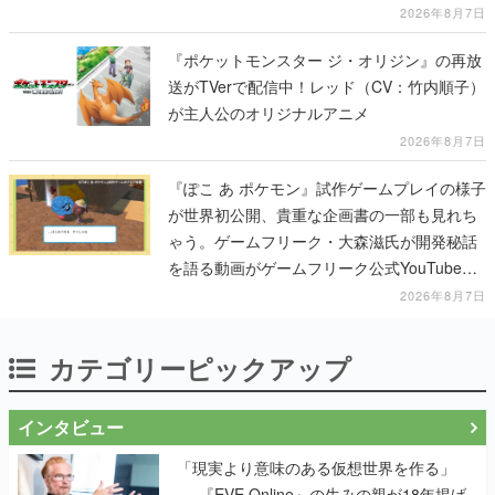
2026年8月7日
『ポケットモンスター ジ・オリジン』の再放
送がTVerで配信中！レッド（CV：竹内順子）
が主人公のオリジナルアニメ
2026年8月7日
『ぽこ あ ポケモン』試作ゲームプレイの様子
が世界初公開、貴重な企画書の一部も見れち
ゃう。ゲームフリーク・大森滋氏が開発秘話
を語る動画がゲームフリーク公式YouTubeで
公開中
2026年8月7日
カテゴリーピックアップ
インタビュー
「現実より意味のある仮想世界を作る」
──『EVE Online』の生みの親が18年掲げ