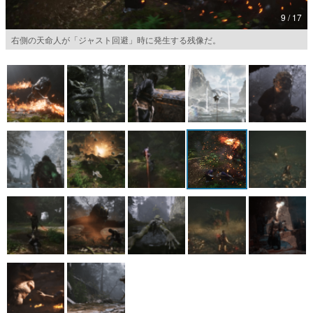
9 / 17
マンガ
右側の天命人が「ジャスト回避」時に発生する残像だ。
女性向け
アプリレビュー
その他
電ファミニコゲーマーとは？
運営：株式会社マレ