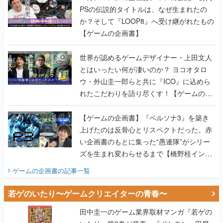
PSの伝説的タイトルは、なぜ生まれたの
か？そして『LOOP8』へ受け継がれたもの
【ゲームの企画書】
世界が認めるゲームデザイナー・上田文人
とはいったい何が凄いのか？ ヨコオタロ
ウ・外山圭一郎らと共に『ICO』に込めら
れたこだわりを語り尽くす！【ゲームの企
画書】
【ゲームの企画書】『ペルソナ3』を築き
上げたのは反骨心とリスペクトだった。赤
い企画書のもとに集った“愚連隊”がシリー
ズを生まれ変わらせるまで【橋野桂インタ
ビュー】
ゲームの企画書
の記事一覧
若ゲのいたり〜ゲームクリエイターの青春〜
田中圭一のゲーム業界取材マンガ『若ゲの