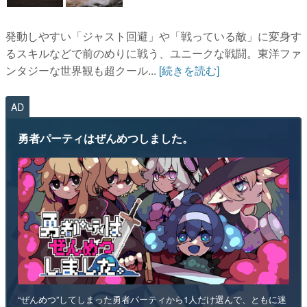
発動しやすい「ジャスト回避」や「戦っている敵」に変身す
るスキルなどで前のめりに戦う、ユニークな戦闘。東洋ファ
ンタジーな世界観も超クール...
[続きを読む]
AD
勇者パーティはぜんめつしました。
“ぜんめつ”してしまった勇者パーティから1人だけ選んで、ともに迷