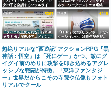
「パリィ」や「ローリング」で
フロム新作『ダスクブラッド』
女の子と会話するソウルライク
ネットワークテストの当選結果
インタビュー
恋愛ゲーム『小早川さんはソウ
が8月7日22時に発表。応募サイ
注目度
5357
注目度
4246
ルライク』無料公開。返事に失
トのマイページから確認可能、
連載・特集一覧
敗すると「YOU DIED」
テスト実施は8月21日～24日
殿堂入り記事
「タバコを止められない猫耳キ
『FF10』の“ブリッツボール”が
SNS拡散数が数千以上！ ページビュー数万以上！ などな
ど。多くの人々に読まれた、電ファミ渾身の“殿堂入り”記
ャラを描く深夜枠アニメ」に視
クッション化。25周年記念展
事をまとめました。
聴者の一部から批判意見。違法
「FINAL FANTASY X
薬物の使用と思しき描写も含め
MUSEUM-幻光の記憶-」のグッ
超絶リアルな“西遊記”アクションRPG『黒
ゲームの企画書
て、BPOが議論を交わす
ズ情報が一部公開
名作ゲームクリエイターの方々に製作時のエピソードをお
神話：悟空』は「死にゲー」かつ、敵にグ
聞きし、ヒットする企画（ゲーム）とは何か？を探ってい
きます。
イグイ前のめりに攻撃を叩き込めるアグレ
赫本
ッシブな戦闘が特徴。「東洋ファンタジ
この物語を解いてはいけない。『赫本』は、〈試験問題〉
ー」世界だからこその寺院や仏像もフォト
の形をした短編ホラー小説集です。
リアルでクール
新世代に訊く
これからのデジタルゲーム市場を担う若きクリエイター達
の姿を追い、彼らのルーツと情熱を探っていきます。
ゲーム世代の作家たち
ゲームに多大な影響を受けた作家さんに取材し、ゲームが