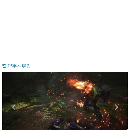
日本のコンテンツ産業やカルチャーに与えた影響を探る企
画です。
日本モバイルゲーム産業史
日本のモバイルゲーム史における主要なトピック・タイト
ルを網羅するほか、開発者へのインタビューや識者による
解説を掲載。約20年の歴史が一望できる決定版！
若ゲのいたり〜ゲームクリエイターの青春〜
『うつヌケ』『ペンと箸』等で知られるマンガ家・田中圭
一先生によるゲーム業界レポートマンガです。
記事へ戻る
なんでゲームは面白い？
ゲーム開発者・hamatsu氏がゲームの魅力を画面や操作の
具体的な形から解き明かしていく、硬派で骨太な評論連載
です。
ゲームが変えた日本語
「経験値」「裏技」「ラスボス」… ゲームにまつわる言葉
の起源や用法の変遷を、コンピューター文化史研究家・タ
イニーP氏が徹底調査。
カテゴリ
特集記事