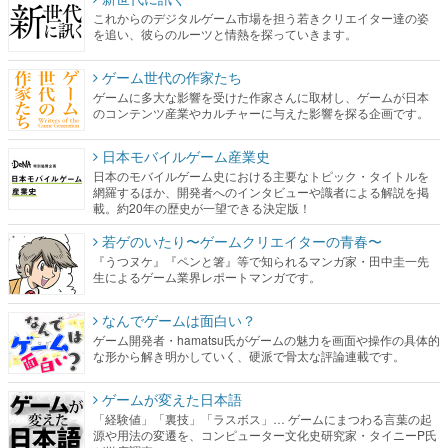
これからのデジタルゲーム市場を担う若きクリエイター達の姿
を追い、彼らのルーツと情熱を探っていきます。
ゲーム世代の作家たち
ゲームに多大な影響を受けた作家さんに取材し、ゲームが日本
のコンテンツ産業やカルチャーに与えた影響を探る企画です。
日本モバイルゲーム産業史
日本のモバイルゲーム史における主要なトピック・タイトルを
網羅するほか、開発者へのインタビューや識者による解説を掲
載。約20年の歴史が一望できる決定版！
若ゲのいたり〜ゲームクリエイターの青春〜
『うつヌケ』『ペンと箸』等で知られるマンガ家・田中圭一先
生によるゲーム業界レポートマンガです。
なんでゲームは面白い？
ゲーム開発者・hamatsu氏がゲームの魅力を画面や操作の具体的
な形から解き明かしていく、硬派で骨太な評論連載です。
ゲームが変えた日本語
「経験値」「裏技」「ラスボス」… ゲームにまつわる言葉の起
源や用法の変遷を、コンピューター文化史研究家・タイニーP氏