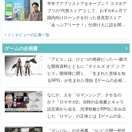
半年でアプリストアをオープン？ スマホア
プリの“代替ストア”として、わずか6ヵ月で
国内向けローンチを行った発見型ストア
『あっぷアリーナ！』仕掛け人に話を聞い
てみた
インタビュー
の記事一覧
ゲームの企画書
『アビス』は、ひとつの奇跡だった──膨大
な開発資料とともに『テイルズ オブ ジ ア
ビス』開発陣に聞く、「生まれた意味を知
るRPG」が生まれた理由【ゲームの企画
書】
なにが、人を「ロマンシング」させるの
か？『ロマサガ2』当時の企画書とキャラ
設定画から迫る、河津秋敏がRPGに生み出
した「ロマン」の正体とは【ゲームの企画
書】
『ガンパレ』の企画書、ついに公開━初代