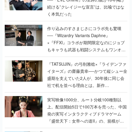
続ける”クレイジーな宣言”は、比喩ではな
く本気だった
作り込みのすさまじさにコラボ先も驚嘆
──『Wizardry Variants Daphne』
×『FFXI』コラボが期間限定なのにジョブ
もキャラも武器も戦闘システムもワンオフ
で作り込まれた理由を両ディレクターに聞
く
『TATSUJIN』の弓削雅稔×『ライデンファ
イターズ』の齋藤貴幸──かつて縦シュー全
盛期を支えていた2人が、30年後に同じ会
社で机を並べる理由とは。新作
『TATSUJIN EXTREME』で初タッグを組
んだレジェンド2人に訊く開発秘話
実写映像1000分、ルート分岐100種類以
上。配信開始5日で100万本を売った、中国
発の実写インタラクティブドラマゲーム
『盛世天下：女帝への道II』の、規模が違
うこだわりをプロデューサーに聞いた