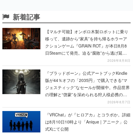
新着記事
【マルチ可能】オンボロ木製ロボットに乗り
移って、遺跡から“家具”を持ち帰るホラーア
クションゲーム『GRAIN ROT』が本日8月8
日Steamにて発売。迫る“腐敗”から逃げ延
び、持ち帰った家具で基地を再建
2026年8月8日
『ブラッドボーン』公式アートブックKindle
版が44％オフの「2035円」で購入できる“マ
ジェスティック”なセールが開催中。作品世界
の理解と“啓蒙”を深められる狩人様必携の一
冊
2026年8月7日
『VRChat』が『ヒロアカ』とコラボか。詳細
は8月10日10時より「Anique | アニーク」公
式Xにて公開