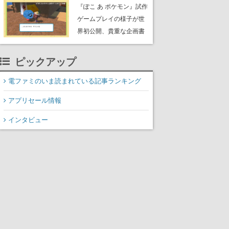
公のオリジナルアニメ
『ぽこ あ ポケモン』試作
ゲームプレイの様子が世
界初公開、貴重な企画書
の一部も見れちゃう。ゲ
ームフリーク・大森滋氏
ピックアップ
が開発秘話を語る動画が
ゲームフリーク公式
電ファミのいま読まれている記事ランキング
YouTubeで公開中
アプリセール情報
インタビュー