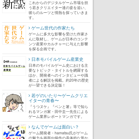
これからのデジタルゲーム市場を担
う若きクリエイター達の姿を追い、
彼らのルーツと情熱を探っていきま
す。
ゲーム世代の作家たち
ゲームに多大な影響を受けた作家さ
んに取材し、ゲームが日本のコンテ
ンツ産業やカルチャーに与えた影響
を探る企画です。
日本モバイルゲーム産業史
日本のモバイルゲーム史における主
要なトピック・タイトルを網羅する
ほか、開発者へのインタビューや識
者による解説を掲載。約20年の歴史
が一望できる決定版！
若ゲのいたり〜ゲームクリエ
イターの青春〜
『うつヌケ』『ペンと箸』等で知ら
れるマンガ家・田中圭一先生による
ゲーム業界レポートマンガです。
なんでゲームは面白い？
ゲーム開発者・hamatsu氏がゲーム
の魅力を画面や操作の具体的な形か