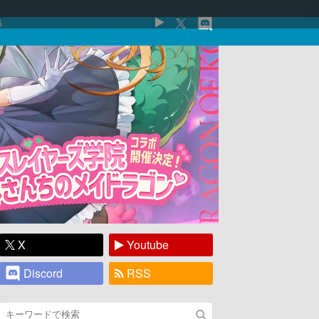
5
X
Youtube
Discord
RSS