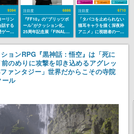
9394
6886
6710
注目度
注目度
ローリン
『FF10』の“ブリッツボ
「タバコを止められない
会話する
ール”がクッション化。
猫耳キャラを描く深夜枠
愛ゲーム
25周年記念展「FINAL
アニメ」に視聴者の一部
ソウルラ
FANTASY X MUSEUM-
から批判意見。違法薬物
。返事に
幻光の記憶-」のグッズ情
の使用と思しき描写も含
U
報が一部公開
めて、BPOが議論を交わ
クションRPG『黒神話：悟空』は「死に
す
イ前のめりに攻撃を叩き込めるアグレッ
洋ファンタジー」世界だからこその寺院
クール