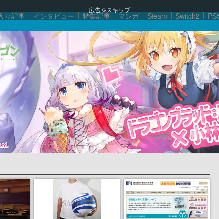
広告をスキップ
入り記事
インタビュー
特集記事
マンガ
Steam
Switch2
PS