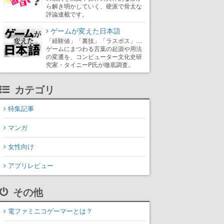
ら解き明かしていく、硬派で骨太な
評論連載です。
ゲームが変えた日本語
「経験値」「裏技」「ラスボス」…
ゲームにまつわる言葉の起源や用法
の変遷を、コンピューター文化史研
究家・タイニーP氏が徹底調査。
カテゴリ
特集記事
マンガ
女性向け
アプリレビュー
その他
電ファミニコゲーマーとは？