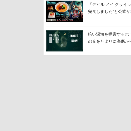
『デビル メイ クライ
完食しました”と公式が
暗い深海を探索するホラーゲ
の光をたよりに海底か