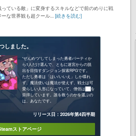
戦っている敵」に変身するスキルなどで前のめりに戦
ーな世界観も超クール...
[続きを読む]
つしました。
“ぜんめつ”してしまった勇者パーティか
ら1人だけ選んで、ともに迷宮からの脱
出を目指すダンジョン探索RPGです。
ただし勇者は「はい/いいえ」しか喋れ
ず、魔法使いは魔法が使えず、戦士は可
愛らしい人形になっていて、僧侶は██を
崇拝しています。誰を救うのかを選ぶの
は、あなたです。
リリース日：2026年第4四半期
Steamストアページ