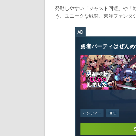
発動しやすい「ジャスト回避」や「
う、ユニークな戦闘。東洋ファンタジ
AD
勇者パーティはぜんめ
インディー
RPG