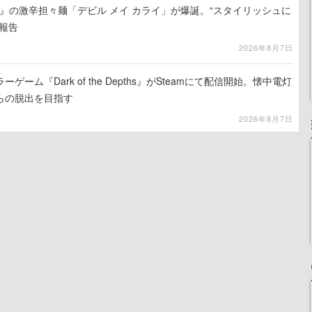
 5』の激辛担々麺「デビル メイ カライ」が爆誕。“スタイリッシュに
報告
2026年8月7日
ーム『Dark of the Depths』がSteamにて配信開始。懐中電灯
らの脱出を目指す
2026年8月7日