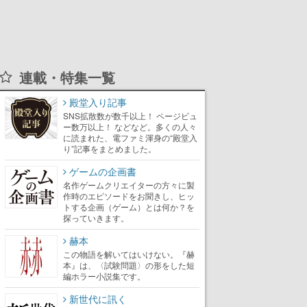
連載・特集一覧
殿堂入り記事
SNS拡散数が数千以上！ ページビュ
ー数万以上！ などなど。多くの人々
に読まれた、電ファミ渾身の“殿堂入
り”記事をまとめました。
ゲームの企画書
名作ゲームクリエイターの方々に製
作時のエピソードをお聞きし、ヒッ
トする企画（ゲーム）とは何か？を
探っていきます。
赫本
この物語を解いてはいけない。『赫
本』は、〈試験問題〉の形をした短
編ホラー小説集です。
新世代に訊く