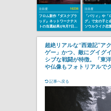
16236
注目度
注目度
フロム新作『ダスクブラ
「パリィ」や「
ッド』ネットワークテス
グ」で女の子と
トの当選結果が8月7日22
ソウルライク恋
時に発表。応募サイトの
『小早川さんは
マイページから確認可
イク』無料公開
能、テスト実施は8月21
失敗すると「YO
超絶リアルな“西遊記”ア
日～24日
DIED」
ゲー」かつ、敵にグイグ
シブな戦闘が特徴。「東
や仏像もフォトリアルで
記事へ戻る