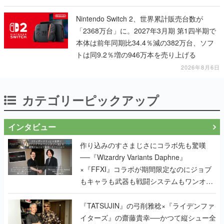
Nintendo Switch 2、世界累計販売台数が
「2368万台」に。2027年3月期 第1四半期で
本体は前年同期比34.4％減の382万台、ソフ
トは同9.2％増の946万本を売り上げる
2026年8月6日
カテゴリーピックアップ
インタビュー
作り込みのすさまじさにコラボ先も驚嘆
──『Wizardry Variants Daphne』
×『FFXI』コラボが期間限定なのにジョブ
もキャラも武器も戦闘システムもワンオフ
で作り込まれた理由を両ディレクターに聞
く
『TATSUJIN』の弓削雅稔×『ライデンファ
イターズ』の齋藤貴幸──かつて縦シュー全