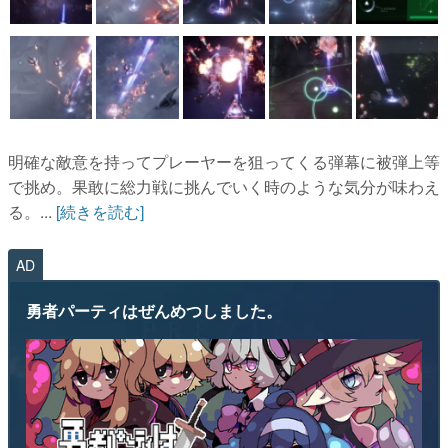
明確な敵意を持ってプレーヤーを狙ってくる弾幕に被弾上等
で挑め。果敢に総力戦に挑んでいく時のような気分が味わえ
る。...
[続きを読む]
AD
勇者パーティはぜんめつしました。