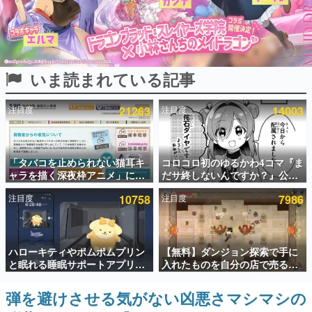
インタビュー
連載・特集一覧
いま読まれている記事
殿堂入り記事
SNS拡散数が数千以上！ ページビュー数万以上！ などな
ど。多くの人々に読まれた、電ファミ渾身の“殿堂入り”記
注目度
21263
注目度
14003
事をまとめました。
ゲームの企画書
名作ゲームクリエイターの方々に製作時のエピソードをお
聞きし、ヒットする企画（ゲーム）とは何か？を探ってい
「タバコを止められない猫耳キ
コロコロ初のゆるかわ4コマ『ま
きます。
ャラを描く深夜枠アニメ」に視
だサ終しないんですか？』公開
聴者の一部から批判意見。違法
スタート。主人公は新入社員の
赫本
注目度
10758
注目度
7986
薬物の使用と思わしき描写も含
侘石ダイヤ、ゲーム会社を舞台
この物語を解いてはいけない。『赫本』は、〈試験問題〉
めて、BPOが議論を交わす
にトラブルへ対応する社員たち
の形をした短編ホラー小説集です。
を描く
新世代に訊く
ハローキティやポムポムプリン
【無料】ダンジョン探索で手に
これからのデジタルゲーム市場を担う若きクリエイター達
と眠れる睡眠サポートアプリ
入れたものを自分の店で売るゲ
の姿を追い、彼らのルーツと情熱を探っていきます。
『ゆめたび』が配信中。キャラ
ーム『Moonlighter』がSteam
ごとのASMRや目覚ましアラー
にて無料配布中！続編
弾を避けさせる気がない凶悪さマシマシの
ゲーム世代の作家たち
ムも搭載
『Moonlighter 2』の9月2日正
ゲームに多大な影響を受けた作家さんに取材し、ゲームが