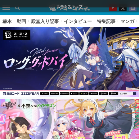
広告をスキップ
赫本
動画
殿堂入り記事
インタビュー
特集記事
マンガ
ピックアップ
電ファミのいま読まれている記事ランキング
アプリセール情報