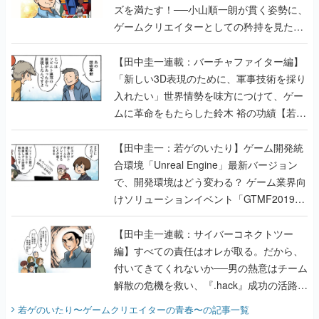
ズを満たす！──小山順一朗が貫く姿勢に、
ゲームクリエイターとしての矜持を見た
【若ゲのいたり最終回】
【田中圭一連載：バーチャファイター編】
「新しい3D表現のために、軍事技術を採り
入れたい」世界情勢を味方につけて、ゲー
ムに革命をもたらした鈴木 裕の功績【若ゲ
のいたり】
【田中圭一：若ゲのいたり】ゲーム開発統
合環境「Unreal Engine」最新バージョン
で、開発環境はどう変わる？ ゲーム業界向
けソリューションイベント「GTMF2019」
に行って、より理解を深めよう【PR】
【田中圭一連載：サイバーコネクトツー
編】すべての責任はオレが取る。だから、
付いてきてくれないか──男の熱意はチーム
解散の危機を救い、『.hack』成功の活路を
開く。業界の快男児・松山 洋に流れる血は
若ゲのいたり〜ゲームクリエイターの青春〜
の記事一覧