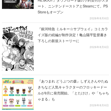
ート、ニンテンドーストアとSteamにて。PS
Storeもオープン
2026年8月6日
『銀河特急 ミルキー☆サブウェイ』コミカラ
イズ版の続編が制作決定！亀山陽平監督書き
下ろしの新規ストーリーに
2026年8月6日
『あつまれ どうぶつの森』しずえさんやたぬ
きちなど人気キャラクターのフロッキードー
ルが9月に発売開始。「とたけけ」や「ちゃち
ゃまる」も
2026年8月6日