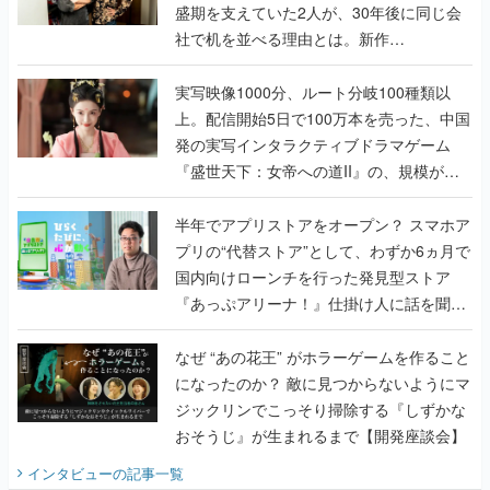
盛期を支えていた2人が、30年後に同じ会
社で机を並べる理由とは。新作
『TATSUJIN EXTREME』で初タッグを組
んだレジェンド2人に訊く開発秘話
実写映像1000分、ルート分岐100種類以
上。配信開始5日で100万本を売った、中国
発の実写インタラクティブドラマゲーム
『盛世天下：女帝への道II』の、規模が違
うこだわりをプロデューサーに聞いた
半年でアプリストアをオープン？ スマホア
プリの“代替ストア”として、わずか6ヵ月で
国内向けローンチを行った発見型ストア
『あっぷアリーナ！』仕掛け人に話を聞い
てみた
なぜ “あの花王” がホラーゲームを作ること
になったのか？ 敵に見つからないようにマ
ジックリンでこっそり掃除する『しずかな
おそうじ』が生まれるまで【開発座談会】
インタビュー
の記事一覧