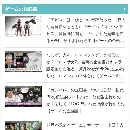
ゲームの企画書
『アビス』は、ひとつの奇跡だった──膨大
な開発資料とともに『テイルズ オブ ジ ア
ビス』開発陣に聞く、「生まれた意味を知
るRPG」が生まれた理由【ゲームの企画
書】
なにが、人を「ロマンシング」させるの
か？『ロマサガ2』当時の企画書とキャラ
設定画から迫る、河津秋敏がRPGに生み出
した「ロマン」の正体とは【ゲームの企画
書】
『ガンパレ』の企画書、ついに公開━初代
PSの伝説的タイトルは、なぜ生まれたの
か？そして『LOOP8』へ受け継がれたもの
【ゲームの企画書】
世界が認めるゲームデザイナー・上田文人