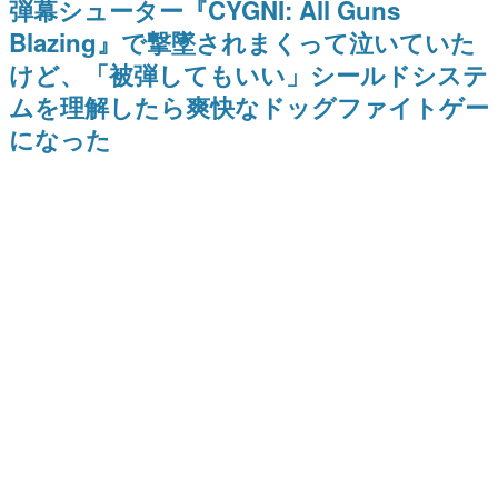
弾幕シューター『CYGNI: All Guns
式リリースを記念したキャンペ
日本のコンテンツ産業やカルチャーに与えた影響を探る企
ーン
Blazing』で撃墜されまくって泣いていた
画です。
けど、「被弾してもいい」シールドシステ
日本モバイルゲーム産業史
日本のモバイルゲーム史における主要なトピック・タイト
ムを理解したら爽快なドッグファイトゲー
ルを網羅するほか、開発者へのインタビューや識者による
解説を掲載。約20年の歴史が一望できる決定版！
になった
若ゲのいたり〜ゲームクリエイターの青春〜
『うつヌケ』『ペンと箸』等で知られるマンガ家・田中圭
一先生によるゲーム業界レポートマンガです。
なんでゲームは面白い？
ゲーム開発者・hamatsu氏がゲームの魅力を画面や操作の
具体的な形から解き明かしていく、硬派で骨太な評論連載
です。
ゲームが変えた日本語
「経験値」「裏技」「ラスボス」… ゲームにまつわる言葉
の起源や用法の変遷を、コンピューター文化史研究家・タ
イニーP氏が徹底調査。
カテゴリ
特集記事