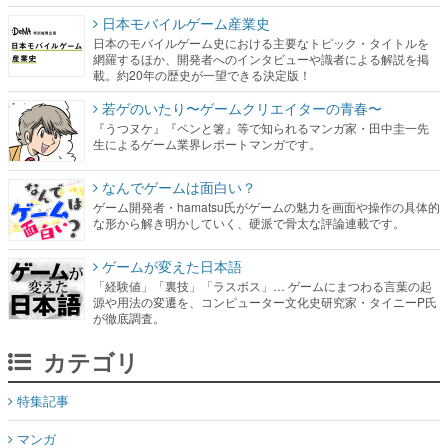
日本モバイルゲーム産業史
日本のモバイルゲーム史における主要なトピック・タイトルを
網羅するほか、開発者へのインタビューや識者による解説を掲
載。約20年の歴史が一望できる決定版！
若ゲのいたり〜ゲームクリエイターの青春〜
『うつヌケ』『ペンと箸』等で知られるマンガ家・田中圭一先
生によるゲーム業界レポートマンガです。
なんでゲームは面白い？
ゲーム開発者・hamatsu氏がゲームの魅力を画面や操作の具体的
な形から解き明かしていく、硬派で骨太な評論連載です。
ゲームが変えた日本語
「経験値」「裏技」「ラスボス」… ゲームにまつわる言葉の起
源や用法の変遷を、コンピューター文化史研究家・タイニーP氏
が徹底調査。
カテゴリ
特集記事
マンガ