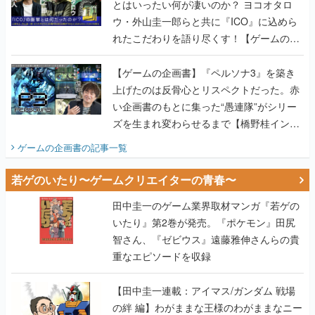
とはいったい何が凄いのか？ ヨコオタロ
ウ・外山圭一郎らと共に『ICO』に込めら
れたこだわりを語り尽くす！【ゲームの企
画書】
【ゲームの企画書】『ペルソナ3』を築き
上げたのは反骨心とリスペクトだった。赤
い企画書のもとに集った“愚連隊”がシリー
ズを生まれ変わらせるまで【橋野桂インタ
ビュー】
ゲームの企画書
の記事一覧
若ゲのいたり〜ゲームクリエイターの青春〜
田中圭一のゲーム業界取材マンガ『若ゲの
いたり』第2巻が発売。『ポケモン』田尻
智さん、『ゼビウス』遠藤雅伸さんらの貴
重なエピソードを収録
【田中圭一連載：アイマス/ガンダム 戦場
の絆 編】わがままな王様のわがままなニー