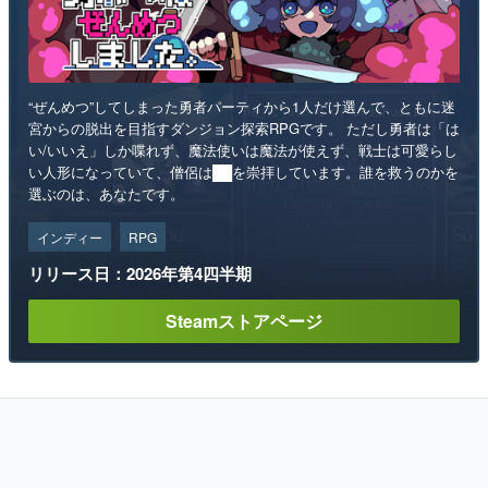
“ぜんめつ”してしまった勇者パーティから1人だけ選んで、ともに迷
宮からの脱出を目指すダンジョン探索RPGです。 ただし勇者は「は
い/いいえ」しか喋れず、魔法使いは魔法が使えず、戦士は可愛らし
い人形になっていて、僧侶は██を崇拝しています。誰を救うのかを
選ぶのは、あなたです。
インディー
RPG
リリース日：2026年第4四半期
Steamストアページ