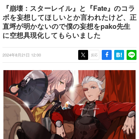
式リリースを記念したキャンペ
日本のコンテンツ産業やカルチャーに与えた影響を探る企
『崩壊：スターレイル』と『Fate』のコラ
ーン
画です。
ボを妄想してほしいとか言われたけど、正
日本モバイルゲーム産業史
直埒が明かないので僕の妄想をpako先生
日本のモバイルゲーム史における主要なトピック・タイト
ルを網羅するほか、開発者へのインタビューや識者による
に空想具現化してもらいました
解説を掲載。約20年の歴史が一望できる決定版！
若ゲのいたり〜ゲームクリエイターの青春〜
『うつヌケ』『ペンと箸』等で知られるマンガ家・田中圭
2024年8月21日 12:00
反応
一先生によるゲーム業界レポートマンガです。
なんでゲームは面白い？
ゲーム開発者・hamatsu氏がゲームの魅力を画面や操作の
具体的な形から解き明かしていく、硬派で骨太な評論連載
です。
ゲームが変えた日本語
「経験値」「裏技」「ラスボス」… ゲームにまつわる言葉
の起源や用法の変遷を、コンピューター文化史研究家・タ
イニーP氏が徹底調査。
カテゴリ
特集記事