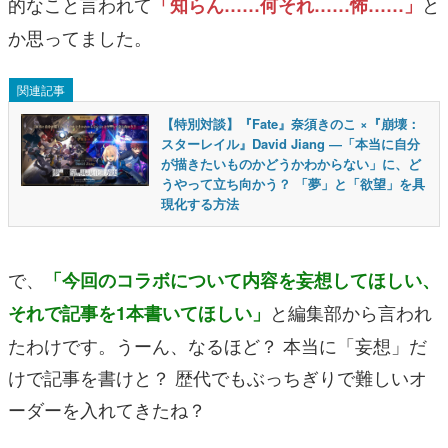
的なこと言われて
と
「知らん……何それ……怖……」
か思ってました。
関連記事
【特別対談】『Fate』奈須きのこ ×『崩壊：
スターレイル』David Jiang ―「本当に自分
が描きたいものかどうかわからない」に、ど
うやって立ち向かう？ 「夢」と「欲望」を具
現化する方法
で、
「今回のコラボについて内容を妄想してほしい、
と編集部から言われ
それで記事を1本書いてほしい」
たわけです。うーん、なるほど？ 本当に「妄想」だ
けで記事を書けと？ 歴代でもぶっちぎりで難しいオ
ーダーを入れてきたね？