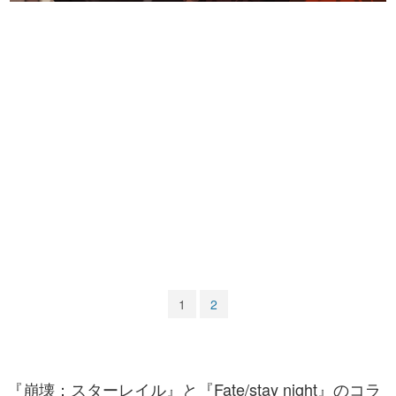
マンガ
女性向け
アプリレビュー
その他
電ファミニコゲーマーとは？
運営：株式会社マレ
1
2
『崩壊：スターレイル』と『Fate/stay night』のコラ