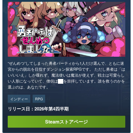
“ぜんめつ”してしまった勇者パーティから1人だけ選んで、ともに迷
宮からの脱出を目指すダンジョン探索RPGです。 ただし勇者は「は
い/いいえ」しか喋れず、魔法使いは魔法が使えず、戦士は可愛らし
い人形になっていて、僧侶は██を崇拝しています。誰を救うのかを
選ぶのは、あなたです。
インディー
RPG
リリース日：2026年第4四半期
Steamストアページ