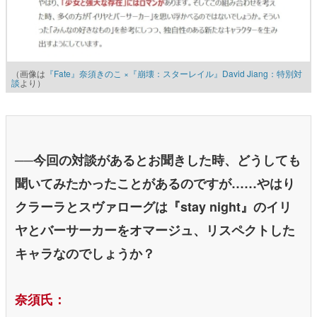
（画像は
『Fate』奈須きのこ ×『崩壊：スターレイル』David Jiang：特別対
談
より）
──今回の対談があるとお聞きした時、どうしても
聞いてみたかったことがあるのですが……やはり
クラーラとスヴァローグは
『stay night』
のイリ
ヤとバーサーカーをオマージュ、リスペクトした
キャラなのでしょうか？
奈須氏：