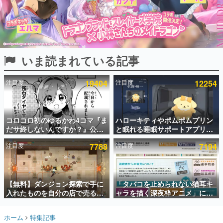
インタビュー
連載・特集一覧
殿堂入り記事
いま読まれている記事
SNS拡散数が数千以上！ ページビュー数万以上！ などな
ど。多くの人々に読まれた、電ファミ渾身の“殿堂入り”記
事をまとめました。
注目度
19404
注目度
12254
ゲームの企画書
名作ゲームクリエイターの方々に製作時のエピソードをお
聞きし、ヒットする企画（ゲーム）とは何か？を探ってい
コロコロ初のゆるかわ4コマ『ま
ハローキティやポムポムプリン
きます。
だサ終しないんですか？』公開
と眠れる睡眠サポートアプリ
赫本
スタート。主人公は新入社員の
『ゆめたび』が配信中。キャラ
この物語を解いてはいけない。『赫本』は、〈試験問題〉
注目度
7788
注目度
7194
侘石ダイヤ、ゲーム会社を舞台
ごとのASMRや目覚ましアラー
の形をした短編ホラー小説集です。
にトラブルへ対応する社員たち
ムも搭載
を描く
新世代に訊く
【無料】ダンジョン探索で手に
「タバコを止められない猫耳キ
これからのデジタルゲーム市場を担う若きクリエイター達
の姿を追い、彼らのルーツと情熱を探っていきます。
入れたものを自分の店で売るゲ
ャラを描く深夜枠アニメ」に視
ーム『Moonlighter』がSteam
聴者の一部から批判意見。違法
にて無料配布中！続編
薬物の使用と思わしき描写も含
ゲーム世代の作家たち
ホーム
特集記事
『Moonlighter 2』の9月2日正
めて、BPOが議論を交わす
ゲームに多大な影響を受けた作家さんに取材し、ゲームが