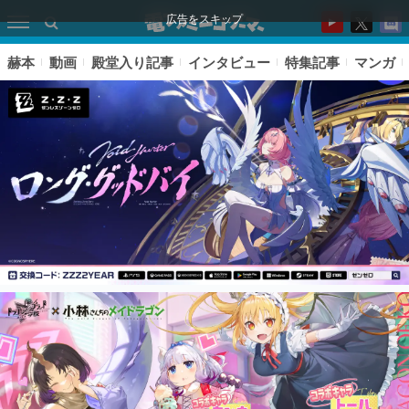
広告をスキップ
赫本
動画
殿堂入り記事
インタビュー
特集記事
マンガ
ピックアップ
電ファミのいま読まれている記事ランキング
アプリセール情報