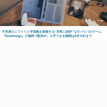
不死身のニワトリと宇宙船を探索する“非常に好評”なサバイバルゲーム
『Breathedge』が無料で配布中。入手できる期間は8月10日まで