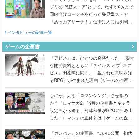
プリの“代替ストア”として、わずか6ヵ月で
国内向けローンチを行った発見型ストア
『あっぷアリーナ！』仕掛け人に話を聞い
てみた
インタビュー
の記事一覧
ゲームの企画書
『アビス』は、ひとつの奇跡だった──膨大
な開発資料とともに『テイルズ オブ ジ ア
ビス』開発陣に聞く、「生まれた意味を知
るRPG」が生まれた理由【ゲームの企画
書】
なにが、人を「ロマンシング」させるの
か？『ロマサガ2』当時の企画書とキャラ
設定画から迫る、河津秋敏がRPGに生み出
した「ロマン」の正体とは【ゲームの企画
書】
『ガンパレ』の企画書、ついに公開━初代