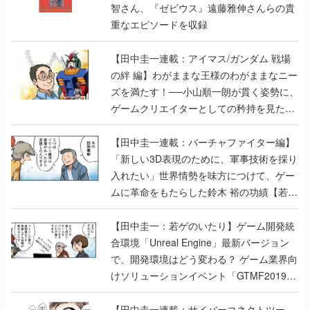
智さん、『ゼビウス』遠藤雅伸さんらの貴
重なエピソードを収録
【田中圭一連載：アイマス/ガンダム 戦場
の絆 編】わがままな王様のわがままなニー
ズを満たす！──小山順一朗が貫く姿勢に、
ゲームクリエイターとしての矜持を見た
【若ゲのいたり最終回】
【田中圭一連載：バーチャファイター編】
「新しい3D表現のために、軍事技術を採り
入れたい」世界情勢を味方につけて、ゲー
ムに革命をもたらした鈴木 裕の功績【若ゲ
のいたり】
【田中圭一：若ゲのいたり】ゲーム開発統
合環境「Unreal Engine」最新バージョン
で、開発環境はどう変わる？ ゲーム業界向
けソリューションイベント「GTMF2019」
に行って、より理解を深めよう【PR】
【田中圭一連載：サイバーコネクトツー