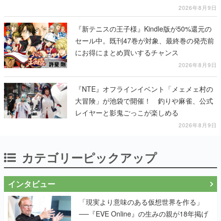
テージショーや没入型のホラー体験も楽しめ
2026年8月9日
る
『新テニスの王子様』Kindle版が50%還元の
セール中。既刊47巻が対象、最終巻の発売前
にお得にまとめ買いするチャンス
2026年8月9日
『NTE』オフラインイベント「メェメェ村の
大冒険」が池袋で開催！ 釣りや麻雀、公式
レイヤーと影鬼ごっこが楽しめる
2026年8月9日
カテゴリーピックアップ
インタビュー
「現実より意味のある仮想世界を作る」
──『EVE Online』の生みの親が18年掲げ