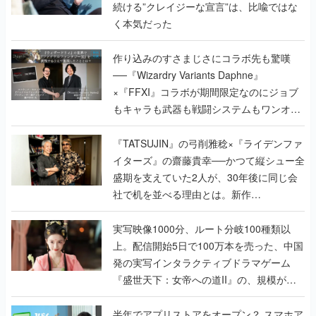
続ける”クレイジーな宣言”は、比喩ではな
く本気だった
作り込みのすさまじさにコラボ先も驚嘆
──『Wizardry Variants Daphne』
×『FFXI』コラボが期間限定なのにジョブ
もキャラも武器も戦闘システムもワンオフ
で作り込まれた理由を両ディレクターに聞
く
『TATSUJIN』の弓削雅稔×『ライデンファ
イターズ』の齋藤貴幸──かつて縦シュー全
盛期を支えていた2人が、30年後に同じ会
社で机を並べる理由とは。新作
『TATSUJIN EXTREME』で初タッグを組
んだレジェンド2人に訊く開発秘話
実写映像1000分、ルート分岐100種類以
上。配信開始5日で100万本を売った、中国
発の実写インタラクティブドラマゲーム
『盛世天下：女帝への道II』の、規模が違
うこだわりをプロデューサーに聞いた
半年でアプリストアをオープン？ スマホア