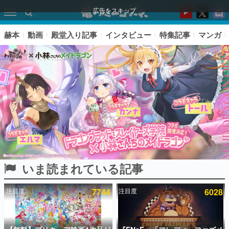
広告をスキップ
赫本
動画
殿堂入り記事
インタビュー
特集記事
マンガ
いま読まれている記事
ピックアップ
注目度
7744
注目度
6028
電ファミのいま読まれている記事ランキング
アプリセール情報