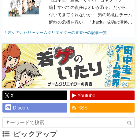
編】すべての責任はオレが取る。だから、
付いてきてくれないか──男の熱意はチーム
解散の危機を救い、『.hack』成功の活路を
開く。業界の快男児・松山 洋に流れる血は
若ゲのいたり〜ゲームクリエイターの青春〜
の記事一覧
『少年ジャンプ』色だった【若ゲのいた
り】
X
Youtube
Discord
RSS
ピックアップ