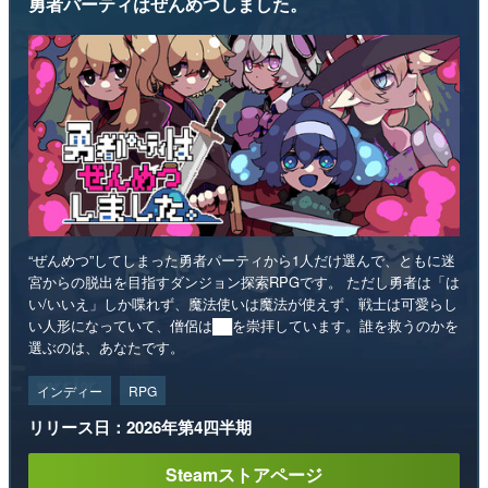
勇者パーティはぜんめつしました。
“ぜんめつ”してしまった勇者パーティから1人だけ選んで、ともに迷
宮からの脱出を目指すダンジョン探索RPGです。 ただし勇者は「は
い/いいえ」しか喋れず、魔法使いは魔法が使えず、戦士は可愛らし
い人形になっていて、僧侶は██を崇拝しています。誰を救うのかを
選ぶのは、あなたです。
インディー
RPG
リリース日：2026年第4四半期
Steamストアページ