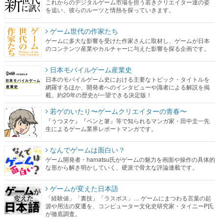
これからのデジタルゲーム市場を担う若きクリエイター達の姿
を追い、彼らのルーツと情熱を探っていきます。
ゲーム世代の作家たち
ゲームに多大な影響を受けた作家さんに取材し、ゲームが日本
のコンテンツ産業やカルチャーに与えた影響を探る企画です。
日本モバイルゲーム産業史
日本のモバイルゲーム史における主要なトピック・タイトルを
網羅するほか、開発者へのインタビューや識者による解説を掲
載。約20年の歴史が一望できる決定版！
若ゲのいたり〜ゲームクリエイターの青春〜
『うつヌケ』『ペンと箸』等で知られるマンガ家・田中圭一先
生によるゲーム業界レポートマンガです。
なんでゲームは面白い？
ゲーム開発者・hamatsu氏がゲームの魅力を画面や操作の具体的
な形から解き明かしていく、硬派で骨太な評論連載です。
ゲームが変えた日本語
「経験値」「裏技」「ラスボス」… ゲームにまつわる言葉の起
源や用法の変遷を、コンピューター文化史研究家・タイニーP氏
が徹底調査。