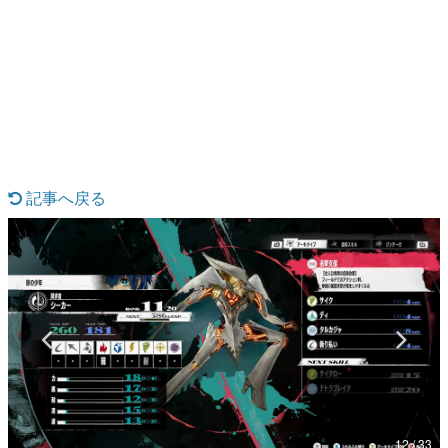
日本のコンテンツ産業やカルチャーに与えた影響を探る企
画です。
日本モバイルゲーム産業史
日本のモバイルゲーム史における主要なトピック・タイト
ルを網羅するほか、開発者へのインタビューや識者による
解説を掲載。約20年の歴史が一望できる決定版！
若ゲのいたり〜ゲームクリエイターの青春〜
『うつヌケ』『ペンと箸』等で知られるマンガ家・田中圭
一先生によるゲーム業界レポートマンガです。
記事へ戻る
なんでゲームは面白い？
ゲーム開発者・hamatsu氏がゲームの魅力を画面や操作の
具体的な形から解き明かしていく、硬派で骨太な評論連載
です。
ゲームが変えた日本語
「経験値」「裏技」「ラスボス」… ゲームにまつわる言葉
の起源や用法の変遷を、コンピューター文化史研究家・タ
イニーP氏が徹底調査。
カテゴリ
12 / 33
特集記事