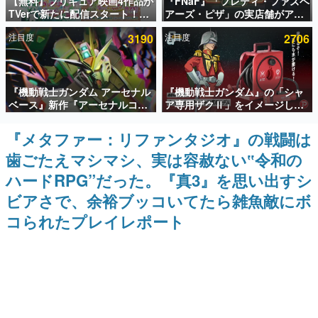
【無料】プリキュア映画4作品が
『FNaF』「フレディ・ファズベ
TVerで新たに配信スタート！な
アーズ・ピザ」の実店舗がアメ
インタビュー
んと2018年～2024年の映画ほぼ
リカの商業施設「American
注目度
3190
注目度
2706
すべてが見放題に、ぶっちゃけ
Dream」に2027年オープン！
連載・特集一覧
ありえないラインナップ
ScottGamesとの共同開発、食
事だけでなくステージショーや
没入型のホラー体験も楽しめる
殿堂入り記事
『機動戦士ガンダム アーセナル
『機動戦士ガンダム』の「シャ
SNS拡散数が数千以上！ ページビュー数万以上！ などな
ど。多くの人々に読まれた、電ファミ渾身の“殿堂入り”記
ベース』新作『アーセナルコマ
ア専用ザクⅡ」をイメージした
事をまとめました。
ンダー』発表！8月28日からオ
散水ホースリールが予約開始。
ープンベータテスト開催、2027
本体にはシャアのパーソナルマ
『メタファー：リファンタジオ』の戦闘は
ゲームの企画書
年2月下旬に稼働予定
ークやジオン公国軍のエンブレ
名作ゲームクリエイターの方々に製作時のエピソードをお
歯ごたえマシマシ、実は容赦ない‟令和の
ム、型式番号などを配置
聞きし、ヒットする企画（ゲーム）とは何か？を探ってい
きます。
ハードRPG”だった。『真3』を思い出すシ
赫本
ビアさで、余裕ブッコいてたら雑魚敵にボ
この物語を解いてはいけない。『赫本』は、〈試験問題〉
コられたプレイレポート
の形をした短編ホラー小説集です。
新世代に訊く
これからのデジタルゲーム市場を担う若きクリエイター達
の姿を追い、彼らのルーツと情熱を探っていきます。
ゲーム世代の作家たち
ゲームに多大な影響を受けた作家さんに取材し、ゲームが