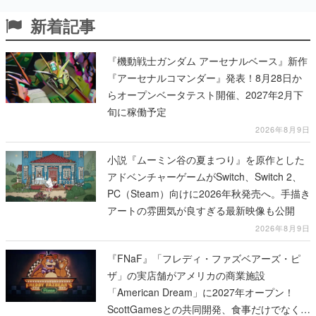
新着記事
『機動戦士ガンダム アーセナルベース』新作
『アーセナルコマンダー』発表！8月28日か
らオープンベータテスト開催、2027年2月下
旬に稼働予定
2026年8月9日
小説『ムーミン谷の夏まつり』を原作とした
アドベンチャーゲームがSwitch、Switch 2、
PC（Steam）向けに2026年秋発売へ。手描き
アートの雰囲気が良すぎる最新映像も公開
2026年8月9日
『FNaF』「フレディ・ファズベアーズ・ピ
ザ」の実店舗がアメリカの商業施設
「American Dream」に2027年オープン！
ScottGamesとの共同開発、食事だけでなくス