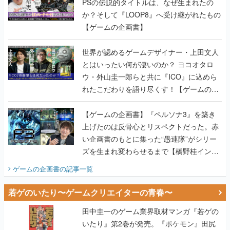
PSの伝説的タイトルは、なぜ生まれたの
か？そして『LOOP8』へ受け継がれたもの
【ゲームの企画書】
世界が認めるゲームデザイナー・上田文人
とはいったい何が凄いのか？ ヨコオタロ
ウ・外山圭一郎らと共に『ICO』に込めら
れたこだわりを語り尽くす！【ゲームの企
画書】
【ゲームの企画書】『ペルソナ3』を築き
上げたのは反骨心とリスペクトだった。赤
い企画書のもとに集った“愚連隊”がシリー
ズを生まれ変わらせるまで【橋野桂インタ
ビュー】
ゲームの企画書
の記事一覧
若ゲのいたり〜ゲームクリエイターの青春〜
田中圭一のゲーム業界取材マンガ『若ゲの
いたり』第2巻が発売。『ポケモン』田尻