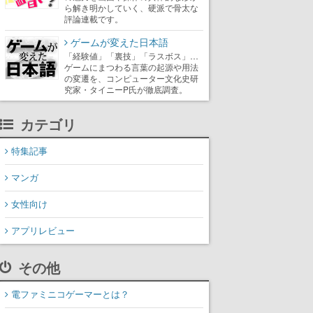
ら解き明かしていく、硬派で骨太な
評論連載です。
ゲームが変えた日本語
「経験値」「裏技」「ラスボス」…
ゲームにまつわる言葉の起源や用法
の変遷を、コンピューター文化史研
究家・タイニーP氏が徹底調査。
カテゴリ
特集記事
マンガ
女性向け
アプリレビュー
その他
電ファミニコゲーマーとは？