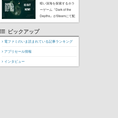
た”と公式が報告
暗い深海を探索するホラ
ーゲーム『Dark of the
Depths』がSteamにて配
信開始。懐中電灯の光を
たよりに海底からの脱出
ピックアップ
を目指す
電ファミのいま読まれている記事ランキング
アプリセール情報
インタビュー