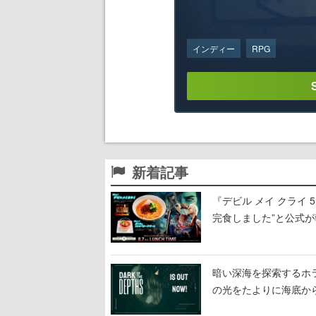
インディー
RPG
新着記事
『デビル メイ クライ
完食しました”と公式が
暗い深海を探索するホラーゲ
の光をたよりに海底か