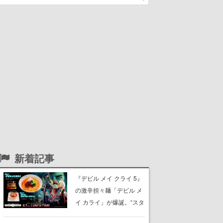
新着記事
『デビル メイ クライ 5』
の激辛担々麺「デビル メ
イ カライ」が爆誕。“スタ
イリッシュに完食しまし