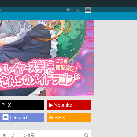
5
X
Youtube
Discord
RSS