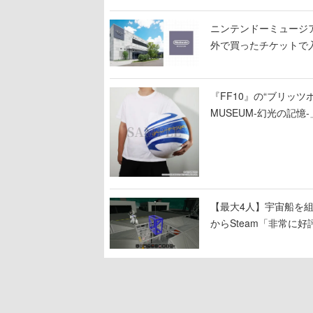
ニンテンドーミュージ
外で買ったチケットで
『FF10』の“ブリッツボ
MUSEUM-幻光の記
【最大4人】宇宙船を組み
からSteam「非常に
大破