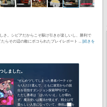
厳しさ。シビアだからこそ駆け引きが楽しいし、勝利で
たらその辺の敵にボコられたプレイレポート ...
[続きを
つしました。
“ぜんめつ”してしまった勇者パーティか
ら1人だけ選んで、ともに迷宮からの脱
出を目指すダンジョン探索RPGです。
ただし勇者は「はい/いいえ」しか喋れ
ず、魔法使いは魔法が使えず、戦士は可
愛らしい人形になっていて、僧侶は██を