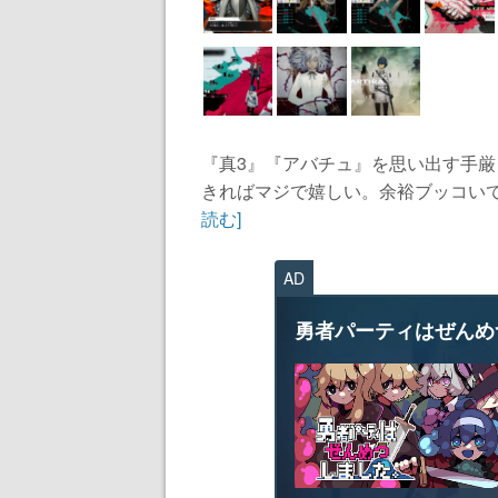
『真3』『アバチュ』を思い出す手
きればマジで嬉しい。余裕ブッコいて
読む]
AD
勇者パーティはぜんめ