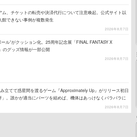
アム、チケットの転売や決済代行について注意喚起。公式サイト以
入館できない事例が複数発生
2026年8月7日
ール”がクッション化。25周年記念展「FINAL FANTASY X
憶-」のグッズ情報が一部公開
2026年8月7日
立てて惑星間を渡るゲーム『Approximately Up』がリリース初日
好評」。誰かが適当にパーツを組めば、機体はあっけなくバラバラに
2026年8月7日