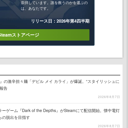
崇拝しています。誰を救うのかを選ぶの
は、あなたです。
リリース日：2026年第4四半期
Steamストアページ
 5』の激辛担々麺「デビル メイ カライ」が爆誕。“スタイリッシュに
報告
2026年8月7日
ーム『Dark of the Depths』がSteamにて配信開始。懐中電灯
らの脱出を目指す
2026年8月7日