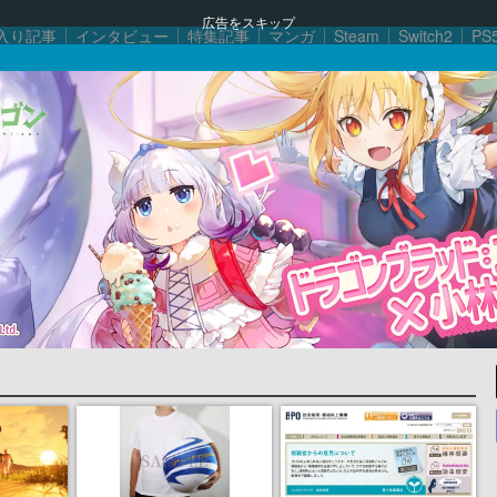
広告をスキップ
入り記事
インタビュー
特集記事
マンガ
Steam
Switch2
PS