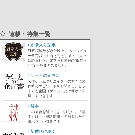
連載・特集一覧
殿堂入り記事
SNS拡散数が数千以上！ ページビュ
ー数万以上！ などなど。多くの人々
に読まれた、電ファミ渾身の“殿堂入
り”記事をまとめました。
ゲームの企画書
名作ゲームクリエイターの方々に製
作時のエピソードをお聞きし、ヒッ
トする企画（ゲーム）とは何か？を
探っていきます。
赫本
この物語を解いてはいけない。『赫
本』は、〈試験問題〉の形をした短
編ホラー小説集です。
新世代に訊く