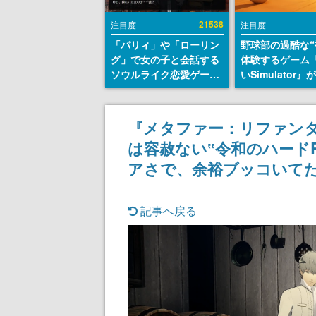
21538
注目度
注目度
「パリィ」や「ローリン
野球部の過酷な“
グ」で女の子と会話する
体験するゲーム
ソウルライク恋愛ゲーム
いSimulator
『小早川さんはソウルラ
のウィッシュリ
イク』無料公開。返事に
とにチェコ語に
失敗すると「YOU
SNSで話題に。
『メタファー：リファン
DIED」
ダム・カム』開
は容赦ない‟令和のハード
ェコのプロ野球
称賛の声
アさで、余裕ブッコいて
記事へ戻る