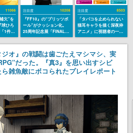
11066
10208
8503
注目度
注目度
補欠”を
『FF10』の“ブリッツボ
「タバコを止められない
『球ひろ
ール”がクッション化。
猫耳キャラを描く深夜枠
』が「1件」
25周年記念展「FINAL
アニメ」に視聴者の一部
ストをも
FANTASY X MUSEUM-
から批判意見。違法薬物
対応し
幻光の記憶-」のグッズ情
の使用と思しき描写も含
『キング
報が一部公開
めて、BPOが議論を交わ
タジオ』の戦闘は歯ごたえマシマシ、実
発元やチ
す
RPG”だった。『真3』を思い出すシビ
選手から
たら雑魚敵にボコられたプレイレポート