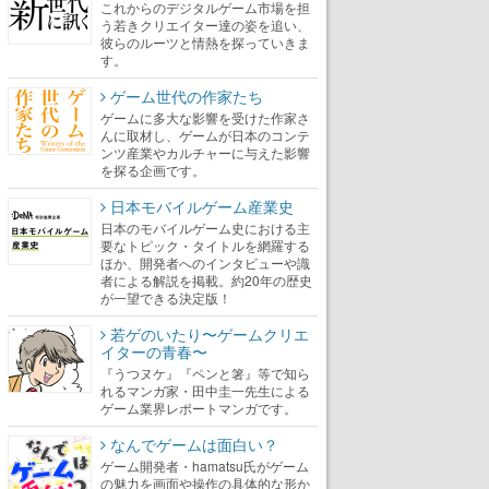
これからのデジタルゲーム市場を担
う若きクリエイター達の姿を追い、
彼らのルーツと情熱を探っていきま
す。
ゲーム世代の作家たち
ゲームに多大な影響を受けた作家さ
んに取材し、ゲームが日本のコンテ
ンツ産業やカルチャーに与えた影響
を探る企画です。
日本モバイルゲーム産業史
日本のモバイルゲーム史における主
要なトピック・タイトルを網羅する
ほか、開発者へのインタビューや識
者による解説を掲載。約20年の歴史
が一望できる決定版！
若ゲのいたり〜ゲームクリエ
イターの青春〜
『うつヌケ』『ペンと箸』等で知ら
れるマンガ家・田中圭一先生による
ゲーム業界レポートマンガです。
なんでゲームは面白い？
ゲーム開発者・hamatsu氏がゲーム
の魅力を画面や操作の具体的な形か