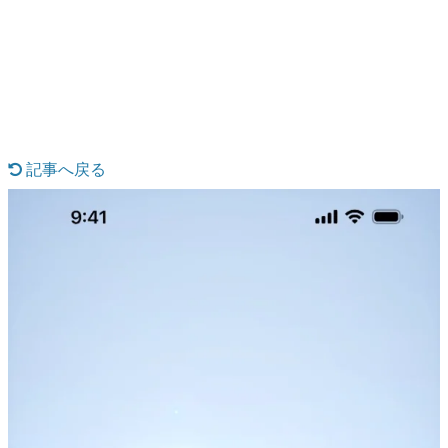
日本のコンテンツ産業やカルチャーに与えた影響を探る企
画です。
日本モバイルゲーム産業史
日本のモバイルゲーム史における主要なトピック・タイト
ルを網羅するほか、開発者へのインタビューや識者による
解説を掲載。約20年の歴史が一望できる決定版！
若ゲのいたり〜ゲームクリエイターの青春〜
『うつヌケ』『ペンと箸』等で知られるマンガ家・田中圭
記事へ戻る
一先生によるゲーム業界レポートマンガです。
なんでゲームは面白い？
ゲーム開発者・hamatsu氏がゲームの魅力を画面や操作の
具体的な形から解き明かしていく、硬派で骨太な評論連載
です。
ゲームが変えた日本語
「経験値」「裏技」「ラスボス」… ゲームにまつわる言葉
の起源や用法の変遷を、コンピューター文化史研究家・タ
イニーP氏が徹底調査。
カテゴリ
特集記事