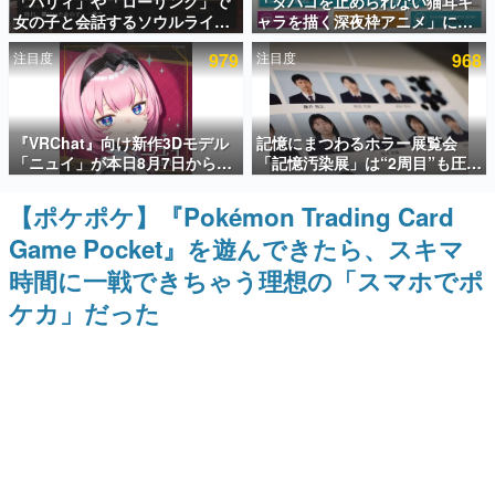
「パリィ」や「ローリング」で
「タバコを止められない猫耳キ
女の子と会話するソウルライク
ャラを描く深夜枠アニメ」に視
インタビュー
恋愛ゲーム『小早川さんはソウ
聴者の一部から批判意見。違法
注目度
979
注目度
968
ルライク』無料公開。返事に失
薬物の使用と思しき描写も含め
連載・特集一覧
敗すると「YOU DIED」
て、BPOが議論を交わす
殿堂入り記事
『VRChat』向け新作3Dモデル
記憶にまつわるホラー展覧会
SNS拡散数が数千以上！ ページビュー数万以上！ などな
ど。多くの人々に読まれた、電ファミ渾身の“殿堂入り”記
「ニュイ」が本日8月7日から
「記憶汚染展」は“2周目”も圧倒
事をまとめました。
BOOTHにて発売。瞳に光る星
的におもしろい。自分の記憶
や感情豊かな表情が、小悪魔か
が“汚染された”ことに気づいた
【ポケポケ】『Pokémon Trading Card
ゲームの企画書
わいい
瞬間、展示の意味が変わる。1周
名作ゲームクリエイターの方々に製作時のエピソードをお
Game Pocket』を遊んできたら、スキマ
目はホラーとして、2周目はミス
聞きし、ヒットする企画（ゲーム）とは何か？を探ってい
テリーの解決編として【ネタバ
きます。
時間に一戦できちゃう理想の「スマホでポ
レあり】
赫本
ケカ」だった
この物語を解いてはいけない。『赫本』は、〈試験問題〉
の形をした短編ホラー小説集です。
新世代に訊く
これからのデジタルゲーム市場を担う若きクリエイター達
の姿を追い、彼らのルーツと情熱を探っていきます。
ゲーム世代の作家たち
ゲームに多大な影響を受けた作家さんに取材し、ゲームが