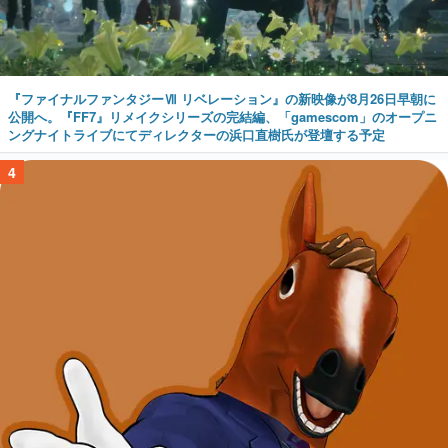
『ファイナルファンタジーⅦ リベレーション』の新映像が8月26日早朝に
公開へ。『FF7』リメイクシリーズの完結編、「gamescom」のオープニ
ングナイトライブにてディレクターの浜口直樹氏が登壇する予定
4