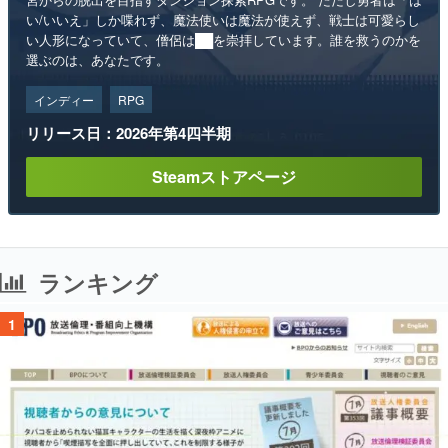
い/いいえ」しか喋れず、魔法使いは魔法が使えず、戦士は可愛らし
い人形になっていて、僧侶は██を崇拝しています。誰を救うのかを
選ぶのは、あなたです。
インディー
RPG
リリース日：2026年第4四半期
Steamストアページ
ランキング
1