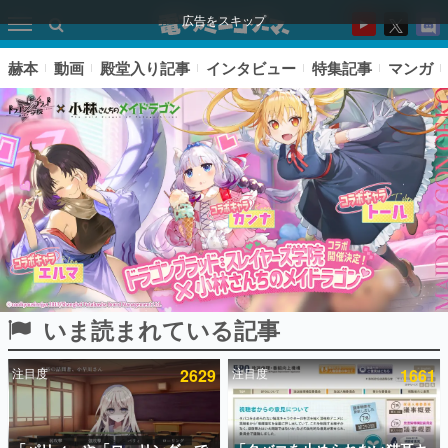
広告をスキップ
赫本
動画
殿堂入り記事
インタビュー
特集記事
マンガ
いま読まれている記事
ピックアップ
注目度
2629
注目度
1661
電ファミのいま読まれている記事ランキング
アプリセール情報