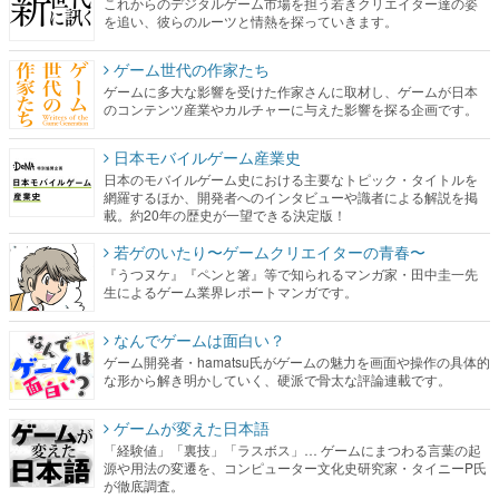
これからのデジタルゲーム市場を担う若きクリエイター達の姿
を追い、彼らのルーツと情熱を探っていきます。
ゲーム世代の作家たち
ゲームに多大な影響を受けた作家さんに取材し、ゲームが日本
のコンテンツ産業やカルチャーに与えた影響を探る企画です。
日本モバイルゲーム産業史
日本のモバイルゲーム史における主要なトピック・タイトルを
網羅するほか、開発者へのインタビューや識者による解説を掲
載。約20年の歴史が一望できる決定版！
若ゲのいたり〜ゲームクリエイターの青春〜
『うつヌケ』『ペンと箸』等で知られるマンガ家・田中圭一先
生によるゲーム業界レポートマンガです。
なんでゲームは面白い？
ゲーム開発者・hamatsu氏がゲームの魅力を画面や操作の具体的
な形から解き明かしていく、硬派で骨太な評論連載です。
ゲームが変えた日本語
「経験値」「裏技」「ラスボス」… ゲームにまつわる言葉の起
源や用法の変遷を、コンピューター文化史研究家・タイニーP氏
が徹底調査。