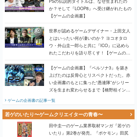
PSの伝説的タイトルは、なぜ生まれたの
か？そして『LOOP8』へ受け継がれたもの
【ゲームの企画書】
世界が認めるゲームデザイナー・上田文人
とはいったい何が凄いのか？ ヨコオタロ
ウ・外山圭一郎らと共に『ICO』に込めら
れたこだわりを語り尽くす！【ゲームの企
画書】
【ゲームの企画書】『ペルソナ3』を築き
上げたのは反骨心とリスペクトだった。赤
い企画書のもとに集った“愚連隊”がシリー
ズを生まれ変わらせるまで【橋野桂インタ
ビュー】
ゲームの企画書
の記事一覧
若ゲのいたり〜ゲームクリエイターの青春〜
田中圭一のゲーム業界取材マンガ『若ゲの
いたり』第2巻が発売。『ポケモン』田尻