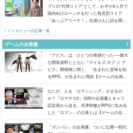
プリの“代替ストア”として、わずか6ヵ月で
国内向けローンチを行った発見型ストア
『あっぷアリーナ！』仕掛け人に話を聞い
てみた
インタビュー
の記事一覧
ゲームの企画書
『アビス』は、ひとつの奇跡だった──膨大
な開発資料とともに『テイルズ オブ ジ ア
ビス』開発陣に聞く、「生まれた意味を知
るRPG」が生まれた理由【ゲームの企画
書】
なにが、人を「ロマンシング」させるの
か？『ロマサガ2』当時の企画書とキャラ
設定画から迫る、河津秋敏がRPGに生み出
した「ロマン」の正体とは【ゲームの企画
書】
『ガンパレ』の企画書、ついに公開━初代