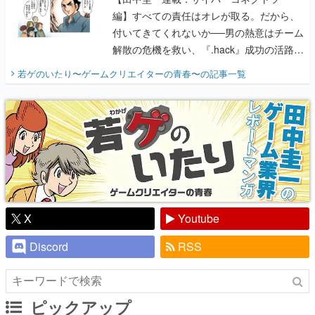
編】すべての責任はオレが取る。だから、
付いてきてくれないか──男の熱意はチーム
解散の危機を救い、『.hack』成功の活路を
開く。業界の快男児・松山 洋に流れる血は
若ゲのいたり〜ゲームクリエイターの青春〜
の記事一覧
『少年ジャンプ』色だった【若ゲのいた
り】
X
Youtube
Discord
RSS
ピックアップ