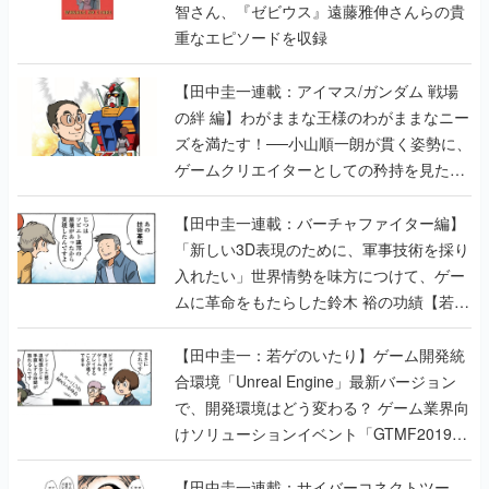
智さん、『ゼビウス』遠藤雅伸さんらの貴
重なエピソードを収録
【田中圭一連載：アイマス/ガンダム 戦場
の絆 編】わがままな王様のわがままなニー
ズを満たす！──小山順一朗が貫く姿勢に、
ゲームクリエイターとしての矜持を見た
【若ゲのいたり最終回】
【田中圭一連載：バーチャファイター編】
「新しい3D表現のために、軍事技術を採り
入れたい」世界情勢を味方につけて、ゲー
ムに革命をもたらした鈴木 裕の功績【若ゲ
のいたり】
【田中圭一：若ゲのいたり】ゲーム開発統
合環境「Unreal Engine」最新バージョン
で、開発環境はどう変わる？ ゲーム業界向
けソリューションイベント「GTMF2019」
に行って、より理解を深めよう【PR】
【田中圭一連載：サイバーコネクトツー