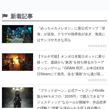
新着記事
『めっちゃカメレオン』に新公式マップ「深
海」が追加。クラゲや熱帯魚が泳ぎ、海底に
はサンゴや大きな貝も
2026年8月8日
【マルチ可能】オンボロ木製ロボットに乗り
移って、遺跡から“家具”を持ち帰るホラーア
クションゲーム『GRAIN ROT』が本日8月8
日Steamにて発売。迫る“腐敗”から逃げ延
び、持ち帰った家具で基地を再建
2026年8月8日
『ブラッドボーン』公式アートブックKindle
版が44％オフの「2035円」で購入できる“マ
ジェスティック”なセールが開催中。作品世界
の理解と“啓蒙”を深められる狩人様必携の一