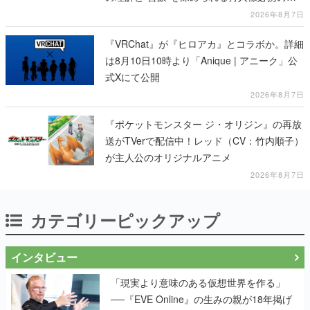
冊
2026年8月7日
『VRChat』が『ヒロアカ』とコラボか。詳細
は8月10日10時より「Anique | アニーク」公
式Xにて公開
2026年8月7日
『ポケットモンスター ジ・オリジン』の再放
送がTVerで配信中！レッド（CV：竹内順子）
が主人公のオリジナルアニメ
2026年8月7日
カテゴリーピックアップ
インタビュー
「現実より意味のある仮想世界を作る」
──『EVE Online』の生みの親が18年掲げ