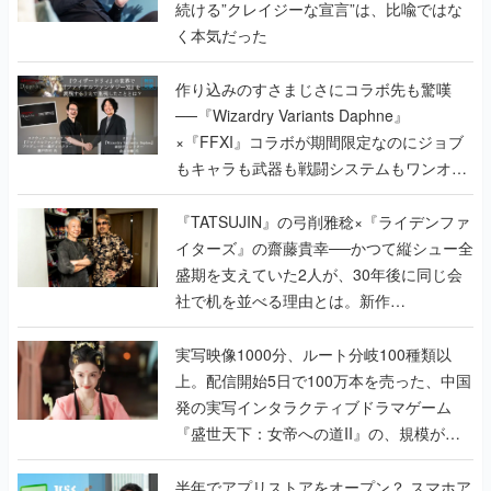
続ける”クレイジーな宣言”は、比喩ではな
く本気だった
作り込みのすさまじさにコラボ先も驚嘆
──『Wizardry Variants Daphne』
×『FFXI』コラボが期間限定なのにジョブ
もキャラも武器も戦闘システムもワンオフ
で作り込まれた理由を両ディレクターに聞
く
『TATSUJIN』の弓削雅稔×『ライデンファ
イターズ』の齋藤貴幸──かつて縦シュー全
盛期を支えていた2人が、30年後に同じ会
社で机を並べる理由とは。新作
『TATSUJIN EXTREME』で初タッグを組
んだレジェンド2人に訊く開発秘話
実写映像1000分、ルート分岐100種類以
上。配信開始5日で100万本を売った、中国
発の実写インタラクティブドラマゲーム
『盛世天下：女帝への道II』の、規模が違
うこだわりをプロデューサーに聞いた
半年でアプリストアをオープン？ スマホア