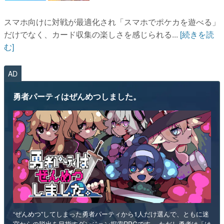
スマホ向けに対戦が最適化され「スマホでポケカを遊べる」
だけでなく、カード収集の楽しさを感じられる...
[続きを読
む]
AD
勇者パーティはぜんめつしました。
“ぜんめつ”してしまった勇者パーティから1人だけ選んで、ともに迷
宮からの脱出を目指すダンジョン探索RPGです。 ただし勇者は「は