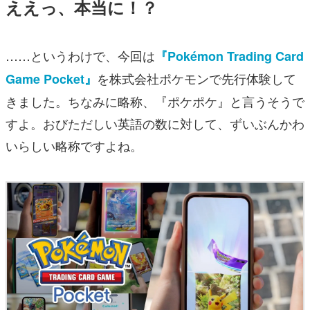
ええっ、本当に！？
……というわけで、今回は
『Pokémon Trading Card
を株式会社ポケモンで先行体験して
Game Pocket』
きました。ちなみに略称、
『ポケポケ』
と言うそうで
すよ。おびただしい英語の数に対して、ずいぶんかわ
いらしい略称ですよね。