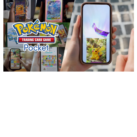
日本のコンテンツ産業やカルチャーに与えた影響を探る企
画です。
日本モバイルゲーム産業史
日本のモバイルゲーム史における主要なトピック・タイト
ルを網羅するほか、開発者へのインタビューや識者による
解説を掲載。約20年の歴史が一望できる決定版！
若ゲのいたり〜ゲームクリエイターの青春〜
『うつヌケ』『ペンと箸』等で知られるマンガ家・田中圭
一先生によるゲーム業界レポートマンガです。
なんでゲームは面白い？
ゲーム開発者・hamatsu氏がゲームの魅力を画面や操作の
具体的な形から解き明かしていく、硬派で骨太な評論連載
です。
ゲームが変えた日本語
「経験値」「裏技」「ラスボス」… ゲームにまつわる言葉
の起源や用法の変遷を、コンピューター文化史研究家・タ
イニーP氏が徹底調査。
カテゴリ
特集記事