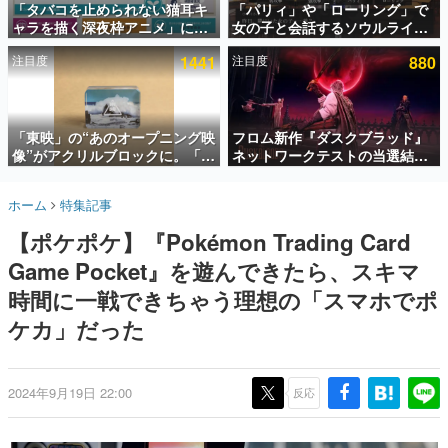
「タバコを止められない猫耳キ
「パリィ」や「ローリング」で
ャラを描く深夜枠アニメ」に視
女の子と会話するソウルライク
インタビュー
聴者の一部から批判意見。違法
恋愛ゲーム『小早川さんはソウ
注目度
1441
注目度
880
薬物の使用と思しき描写も含め
ルライク』無料公開。返事に失
連載・特集一覧
て、BPOが議論を交わす
敗すると「YOU DIED」
殿堂入り記事
SNS拡散数が数千以上！ ページビュー数万以上！ などな
「東映」の“あのオープニング映
フロム新作『ダスクブラッド』
ど。多くの人々に読まれた、電ファミ渾身の“殿堂入り”記
像”がアクリルブロックに。「東
ネットワークテストの当選結果
事をまとめました。
映ヒストリカル グッズコレクシ
が8月7日22時に発表。応募サイ
ョン」が8月下旬より発売
トのマイページから確認可能、
ゲームの企画書
ホーム
特集記事
テスト実施は8月21日～24日
名作ゲームクリエイターの方々に製作時のエピソードをお
聞きし、ヒットする企画（ゲーム）とは何か？を探ってい
【ポケポケ】『Pokémon Trading Card
きます。
Game Pocket』を遊んできたら、スキマ
赫本
この物語を解いてはいけない。『赫本』は、〈試験問題〉
時間に一戦できちゃう理想の「スマホでポ
の形をした短編ホラー小説集です。
ケカ」だった
新世代に訊く
これからのデジタルゲーム市場を担う若きクリエイター達
の姿を追い、彼らのルーツと情熱を探っていきます。
2024年9月19日 22:00
反応
ゲーム世代の作家たち
ゲームに多大な影響を受けた作家さんに取材し、ゲームが