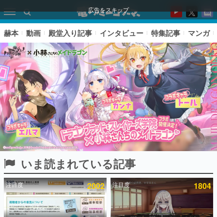
広告をスキップ
赫本
動画
殿堂入り記事
インタビュー
特集記事
マンガ
いま読まれている記事
ピックアップ
注目度
2002
注目度
1804
電ファミのいま読まれている記事ランキング
アプリセール情報