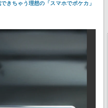
戦できちゃう理想の「スマホでポケカ」
記念したキャンペーン