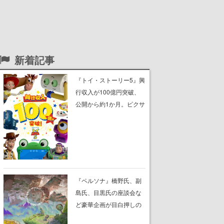
新着記事
『トイ・ストーリー5』興
行収入が100億円突破、
公開から約1か月。ピクサ
ー・アニメーション史上
最速で記録、『アナと雪
の女王2』『ズートピア
2』を上回り、洋画作品の
オープニング歴代No.1で
スタートした話題作
『ペルソナ』橋野氏、副
島氏、目黒氏の座談会な
ど豪華企画が目白押しの
イベント「The Tenth