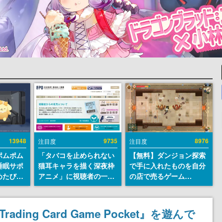
13948
9735
8976
注目度
注目度
ポムポム
「タバコを止められない
【無料】ダンジョン探索
睡眠サポ
猫耳キャラを描く深夜枠
で手に入れたものを自分
めたび』
アニメ」に視聴者の一部
の店で売るゲーム
ラごとの
から批判意見。違法薬物
『Moonlighter』が
しアラー
の使用と思わしき描写も
Steamにて無料配布中！
含めて、BPOが議論を交
続編『Moonlighter 2』
ading Card Game Pocket』を遊んで
わす
の9月2日正式リリースを