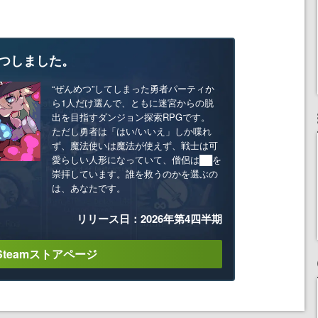
つしました。
“ぜんめつ”してしまった勇者パーティか
ら1人だけ選んで、ともに迷宮からの脱
出を目指すダンジョン探索RPGです。
ただし勇者は「はい/いいえ」しか喋れ
ず、魔法使いは魔法が使えず、戦士は可
愛らしい人形になっていて、僧侶は██を
崇拝しています。誰を救うのかを選ぶの
は、あなたです。
リリース日：2026年第4四半期
Steamストアページ