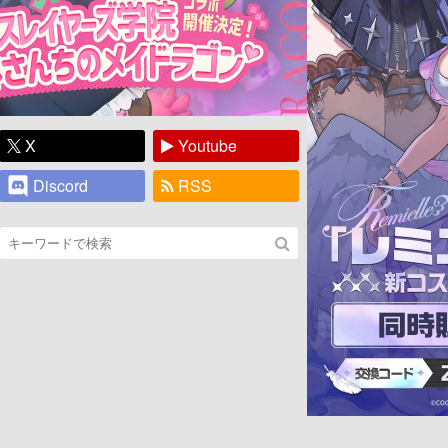
X
Youtube
Discord
RSS