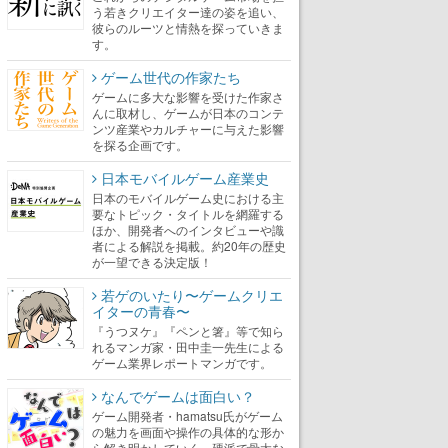
う若きクリエイター達の姿を追い、
彼らのルーツと情熱を探っていきま
す。
ゲーム世代の作家たち
ゲームに多大な影響を受けた作家さ
んに取材し、ゲームが日本のコンテ
ンツ産業やカルチャーに与えた影響
を探る企画です。
日本モバイルゲーム産業史
日本のモバイルゲーム史における主
要なトピック・タイトルを網羅する
ほか、開発者へのインタビューや識
者による解説を掲載。約20年の歴史
が一望できる決定版！
若ゲのいたり〜ゲームクリエ
イターの青春〜
『うつヌケ』『ペンと箸』等で知ら
れるマンガ家・田中圭一先生による
ゲーム業界レポートマンガです。
なんでゲームは面白い？
ゲーム開発者・hamatsu氏がゲーム
の魅力を画面や操作の具体的な形か
ら解き明かしていく、硬派で骨太な