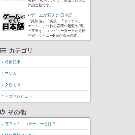
評論連載です。
ゲームが変えた日本語
「経験値」「裏技」「ラスボス」…
ゲームにまつわる言葉の起源や用法
の変遷を、コンピューター文化史研
究家・タイニーP氏が徹底調査。
カテゴリ
特集記事
マンガ
女性向け
アプリレビュー
その他
電ファミニコゲーマーとは？
媒体資料はこちら