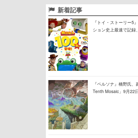
新着記事
『トイ・ストーリー5』
ション史上最速で記録
プニング歴代No.1で
『ペルソナ』橋野氏、
Tenth Mosaic」9月