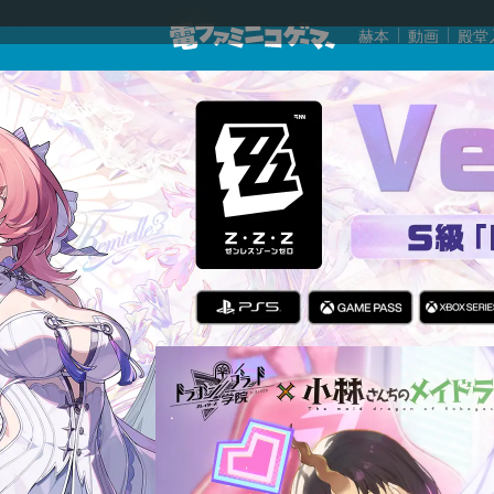
赫本
動画
殿堂