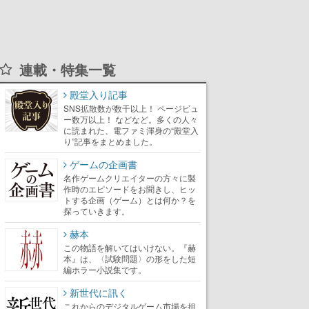
連載・特集一覧
殿堂入り記事
SNS拡散数が数千以上！ ページビュ
ー数万以上！ などなど。多くの人々
に読まれた、電ファミ渾身の“殿堂入
り”記事をまとめました。
ゲームの企画書
名作ゲームクリエイターの方々に製
作時のエピソードをお聞きし、ヒッ
トする企画（ゲーム）とは何か？を
探っていきます。
赫本
この物語を解いてはいけない。『赫
本』は、〈試験問題〉の形をした短
編ホラー小説集です。
新世代に訊く
これからのデジタルゲーム市場を担