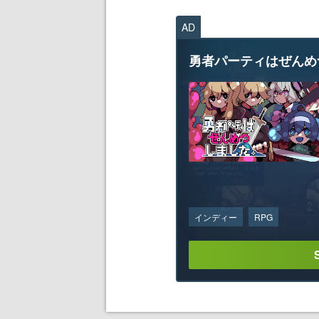
AD
勇者パーティはぜんめ
インディー
RPG