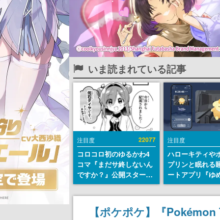
いま読まれている記事
22077
注目度
注目度
コロコロ初のゆるかわ4
ハローキティや
コマ『まだサ終しないん
プリンと眠れる
ですか？』公開スター
ートアプリ『ゆ
ト。主人公は新入社員の
が配信中。キャ
侘石ダイヤ、ゲーム会社
ASMRや目覚ま
を舞台にトラブルへ対応
ムも搭載
【ポケポケ】『Pokémon Tr
する社員たちを描く