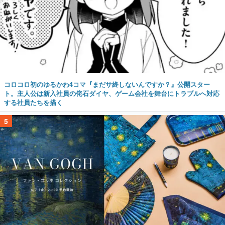
コロコロ初のゆるかわ4コマ『まだサ終しないんですか？』公開スター
ト。主人公は新入社員の侘石ダイヤ、ゲーム会社を舞台にトラブルへ対応
する社員たちを描く
5