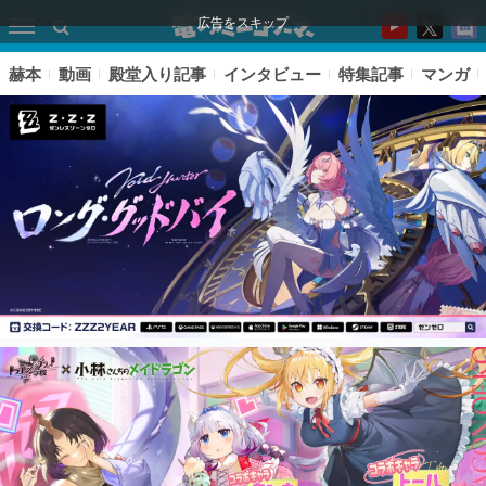
広告をスキップ
赫本
動画
殿堂入り記事
インタビュー
特集記事
マンガ
ピックアップ
電ファミのいま読まれている記事ランキング
アプリセール情報