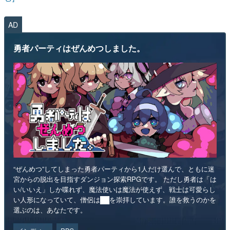
AD
勇者パーティはぜんめつしました。
“ぜんめつ”してしまった勇者パーティから1人だけ選んで、ともに迷
宮からの脱出を目指すダンジョン探索RPGです。 ただし勇者は「は
い/いいえ」しか喋れず、魔法使いは魔法が使えず、戦士は可愛らし
い人形になっていて、僧侶は██を崇拝しています。誰を救うのかを
選ぶのは、あなたです。