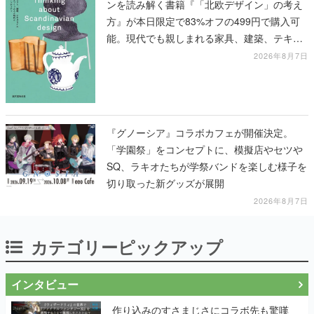
ンを読み解く書籍『「北欧デザイン」の考え
方』が本日限定で83%オフの499円で購入可
能。現代でも親しまれる家具、建築、テキス
タイル、工芸がわかる
2026年8月7日
『グノーシア』コラボカフェが開催決定。
「学園祭」をコンセプトに、模擬店やセツや
SQ、ラキオたちが学祭バンドを楽しむ様子を
切り取った新グッズが展開
2026年8月7日
カテゴリーピックアップ
インタビュー
作り込みのすさまじさにコラボ先も驚嘆