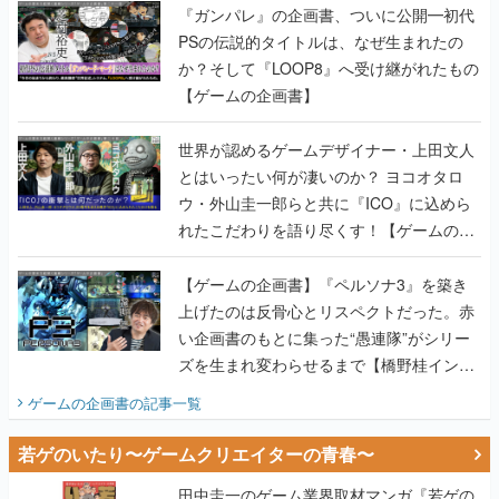
『ガンパレ』の企画書、ついに公開━初代
PSの伝説的タイトルは、なぜ生まれたの
か？そして『LOOP8』へ受け継がれたもの
【ゲームの企画書】
世界が認めるゲームデザイナー・上田文人
とはいったい何が凄いのか？ ヨコオタロ
ウ・外山圭一郎らと共に『ICO』に込めら
れたこだわりを語り尽くす！【ゲームの企
画書】
【ゲームの企画書】『ペルソナ3』を築き
上げたのは反骨心とリスペクトだった。赤
い企画書のもとに集った“愚連隊”がシリー
ズを生まれ変わらせるまで【橋野桂インタ
ビュー】
ゲームの企画書
の記事一覧
若ゲのいたり〜ゲームクリエイターの青春〜
田中圭一のゲーム業界取材マンガ『若ゲの