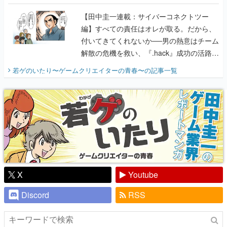
に行って、より理解を深めよう【PR】
【田中圭一連載：サイバーコネクトツー
編】すべての責任はオレが取る。だから、
付いてきてくれないか──男の熱意はチーム
解散の危機を救い、『.hack』成功の活路を
開く。業界の快男児・松山 洋に流れる血は
若ゲのいたり〜ゲームクリエイターの青春〜
の記事一覧
『少年ジャンプ』色だった【若ゲのいた
り】
X
Youtube
Discord
RSS