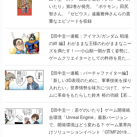
いたり』第2巻が発売。『ポケモン』田尻
智さん、『ゼビウス』遠藤雅伸さんらの貴
重なエピソードを収録
【田中圭一連載：アイマス/ガンダム 戦場
の絆 編】わがままな王様のわがままなニー
ズを満たす！──小山順一朗が貫く姿勢に、
ゲームクリエイターとしての矜持を見た
【若ゲのいたり最終回】
【田中圭一連載：バーチャファイター編】
「新しい3D表現のために、軍事技術を採り
入れたい」世界情勢を味方につけて、ゲー
ムに革命をもたらした鈴木 裕の功績【若ゲ
のいたり】
【田中圭一：若ゲのいたり】ゲーム開発統
合環境「Unreal Engine」最新バージョン
で、開発環境はどう変わる？ ゲーム業界向
けソリューションイベント「GTMF2019」