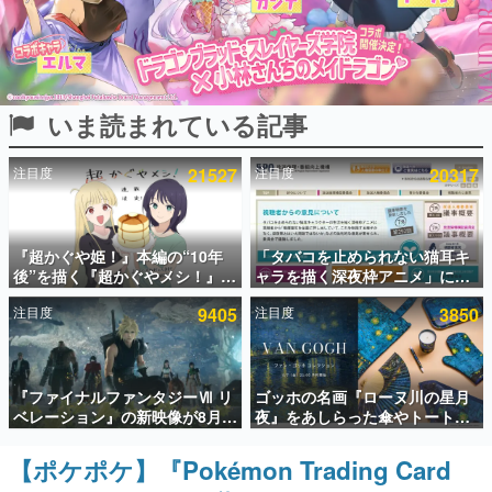
インタビュー
連載・特集一覧
いま読まれている記事
殿堂入り記事
SNS拡散数が数千以上！ ページビュー数万以上！ などな
ど。多くの人々に読まれた、電ファミ渾身の“殿堂入り”記
注目度
21527
注目度
20317
事をまとめました。
ゲームの企画書
名作ゲームクリエイターの方々に製作時のエピソードをお
聞きし、ヒットする企画（ゲーム）とは何か？を探ってい
『超かぐや姫！』本編の“10年
「タバコを止められない猫耳キ
きます。
後”を描く『超かぐやメシ！』
ャラを描く深夜枠アニメ」に視
Web連載決定。新たなWebマン
聴者の一部から批判意見。違法
赫本
注目度
9405
注目度
3850
ガレーベル「ビビビコミック」
薬物の使用と思しき描写も含め
この物語を解いてはいけない。『赫本』は、〈試験問題〉
にて特別話が掲載スタート、あ
て、BPOが議論を交わす
の形をした短編ホラー小説集です。
のお話には…まだ続きがある！
新世代に訊く
『ファイナルファンタジーⅦ リ
ゴッホの名画『ローヌ川の星月
これからのデジタルゲーム市場を担う若きクリエイター達
ベレーション』の新映像が8月
夜』をあしらった傘やトートバ
の姿を追い、彼らのルーツと情熱を探っていきます。
26日早朝に公開へ。『FF7』リ
ッグなどが登場。8月7日21時よ
メイクシリーズの完結編、
り2日間限定で予約販売
【ポケポケ】『Pokémon Trading Card
ゲーム世代の作家たち
「gamescom」のオープニング
ゲームに多大な影響を受けた作家さんに取材し、ゲームが