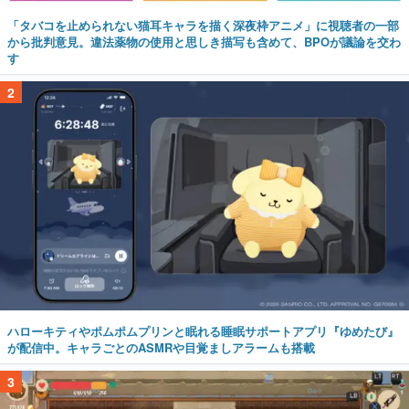
「タバコを止められない猫耳キャラを描く深夜枠アニメ」に視聴者の一部
から批判意見。違法薬物の使用と思しき描写も含めて、BPOが議論を交わ
す
2
ハローキティやポムポムプリンと眠れる睡眠サポートアプリ『ゆめたび』
が配信中。キャラごとのASMRや目覚ましアラームも搭載
3