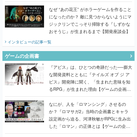
てみた
なぜ “あの花王” がホラーゲームを作ること
になったのか？ 敵に見つからないようにマ
ジックリンでこっそり掃除する『しずかな
おそうじ』が生まれるまで【開発座談会】
インタビュー
の記事一覧
ゲームの企画書
『アビス』は、ひとつの奇跡だった──膨大
な開発資料とともに『テイルズ オブ ジ ア
ビス』開発陣に聞く、「生まれた意味を知
るRPG」が生まれた理由【ゲームの企画
書】
なにが、人を「ロマンシング」させるの
か？『ロマサガ2』当時の企画書とキャラ
設定画から迫る、河津秋敏がRPGに生み出
した「ロマン」の正体とは【ゲームの企画
書】