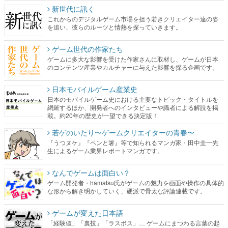
新世代に訊く
これからのデジタルゲーム市場を担う若きクリエイター達の姿
を追い、彼らのルーツと情熱を探っていきます。
ゲーム世代の作家たち
ゲームに多大な影響を受けた作家さんに取材し、ゲームが日本
のコンテンツ産業やカルチャーに与えた影響を探る企画です。
日本モバイルゲーム産業史
日本のモバイルゲーム史における主要なトピック・タイトルを
網羅するほか、開発者へのインタビューや識者による解説を掲
載。約20年の歴史が一望できる決定版！
若ゲのいたり〜ゲームクリエイターの青春〜
『うつヌケ』『ペンと箸』等で知られるマンガ家・田中圭一先
生によるゲーム業界レポートマンガです。
なんでゲームは面白い？
ゲーム開発者・hamatsu氏がゲームの魅力を画面や操作の具体的
な形から解き明かしていく、硬派で骨太な評論連載です。
ゲームが変えた日本語
「経験値」「裏技」「ラスボス」… ゲームにまつわる言葉の起