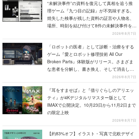
“未解決事件”の資料を復元して真相を追う推
理ゲーム『九つ目の記録』が不気味すぎる。
焼失した検事が残した資料の証言や人物名、
場所、時刻を結び付けて8件の未解決事件を再
構築していく
2026年8月7日
「ロボットの医者」として診断・治療をする
ゲーム『愛とロボット修理技術 All Our
Broken Parts』体験版がリリース。さまざま
な患者を分解し、書き換え、そして消去して
いく
2026年8月7日
『耳をすませば』と『借りぐらしのアリエッ
ティ』が4Kデジタルリマスター版として
IMAXで公開決定。10月23日から11月2日まで
の限定上映
2026年8月7日
【約83%オフ】イラスト・写真で北欧デザイ