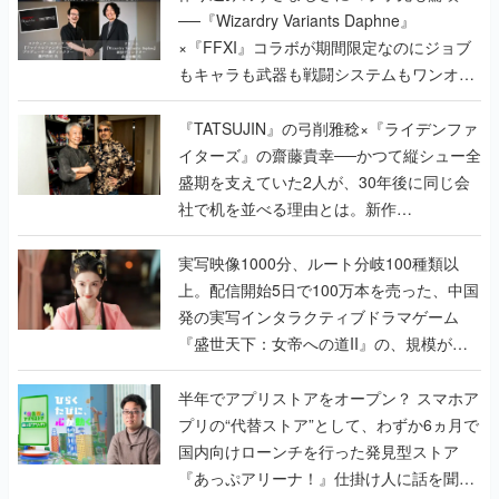
──『Wizardry Variants Daphne』
×『FFXI』コラボが期間限定なのにジョブ
もキャラも武器も戦闘システムもワンオフ
で作り込まれた理由を両ディレクターに聞
く
『TATSUJIN』の弓削雅稔×『ライデンファ
イターズ』の齋藤貴幸──かつて縦シュー全
盛期を支えていた2人が、30年後に同じ会
社で机を並べる理由とは。新作
『TATSUJIN EXTREME』で初タッグを組
んだレジェンド2人に訊く開発秘話
実写映像1000分、ルート分岐100種類以
上。配信開始5日で100万本を売った、中国
発の実写インタラクティブドラマゲーム
『盛世天下：女帝への道II』の、規模が違
うこだわりをプロデューサーに聞いた
半年でアプリストアをオープン？ スマホア
プリの“代替ストア”として、わずか6ヵ月で
国内向けローンチを行った発見型ストア
『あっぷアリーナ！』仕掛け人に話を聞い