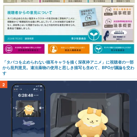
「タバコを止められない猫耳キャラを描く深夜枠アニメ」に視聴者の一部
から批判意見。違法薬物の使用と思しき描写も含めて、BPOが議論を交わ
す
2