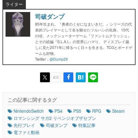
ライター
司破ダンプ
85年生まれ。『勇者のくせになまいきだ。』シリーズの代
表的プレイヤーとして名を馳せたツルハシの化身。 10代
の頃、メックシューターゲーム『ファントムクラッシュ』
とその続編『S.L.A.I.』の世界にハマり、 ディスプレイ越
しに見た2071年に帰るべく日々を生きる。TCGとボードゲ
ームも好物。
Twitter：
@Dump29
反応
この記事に関するタグ
NintendoSwitch
PS4
PS5
RPG
Steam
ロマンシング サガ2 リベンジオブザセブン
先行プレイ
司破ダンプ
特集記事
電ファミ動画