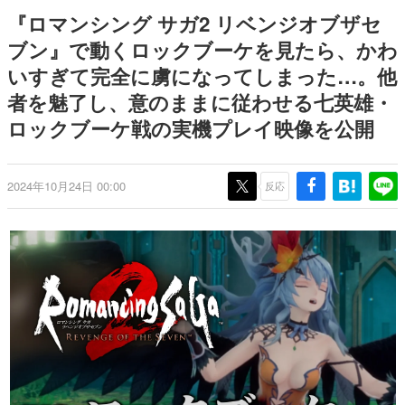
ナイトライブにてディレクター
野貴紀さんが担当する
日本のコンテンツ産業やカルチャーに与えた影響を探る企
『ロマンシング サガ2 リベンジオブザセ
の浜口直樹氏が登壇する予定
画です。
ブン』で動くロックブーケを見たら、かわ
日本モバイルゲーム産業史
いすぎて完全に虜になってしまった…。他
日本のモバイルゲーム史における主要なトピック・タイト
ルを網羅するほか、開発者へのインタビューや識者による
者を魅了し、意のままに従わせる七英雄・
解説を掲載。約20年の歴史が一望できる決定版！
ロックブーケ戦の実機プレイ映像を公開
若ゲのいたり〜ゲームクリエイターの青春〜
『うつヌケ』『ペンと箸』等で知られるマンガ家・田中圭
一先生によるゲーム業界レポートマンガです。
2024年10月24日 00:00
反応
なんでゲームは面白い？
ゲーム開発者・hamatsu氏がゲームの魅力を画面や操作の
具体的な形から解き明かしていく、硬派で骨太な評論連載
です。
ゲームが変えた日本語
「経験値」「裏技」「ラスボス」… ゲームにまつわる言葉
の起源や用法の変遷を、コンピューター文化史研究家・タ
イニーP氏が徹底調査。
カテゴリ
特集記事