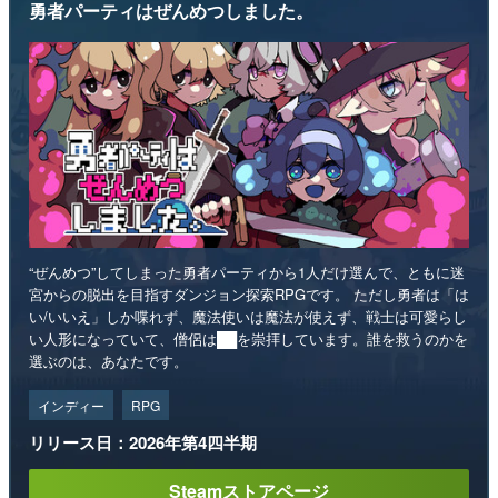
勇者パーティはぜんめつしました。
“ぜんめつ”してしまった勇者パーティから1人だけ選んで、ともに迷
宮からの脱出を目指すダンジョン探索RPGです。 ただし勇者は「は
い/いいえ」しか喋れず、魔法使いは魔法が使えず、戦士は可愛らし
い人形になっていて、僧侶は██を崇拝しています。誰を救うのかを
選ぶのは、あなたです。
インディー
RPG
リリース日：2026年第4四半期
Steamストアページ