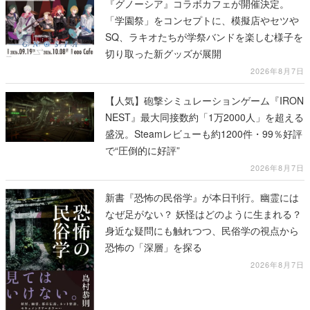
『グノーシア』コラボカフェが開催決定。
「学園祭」をコンセプトに、模擬店やセツや
SQ、ラキオたちが学祭バンドを楽しむ様子を
切り取った新グッズが展開
2026年8月7日
【人気】砲撃シミュレーションゲーム『IRON
NEST』最大同接数約「1万2000人」を超える
盛況。Steamレビューも約1200件・99％好評
で“圧倒的に好評”
2026年8月7日
新書『恐怖の民俗学』が本日刊行。幽霊には
なぜ足がない？ 妖怪はどのように生まれる？
身近な疑問にも触れつつ、民俗学の視点から
恐怖の「深層」を探る
2026年8月7日