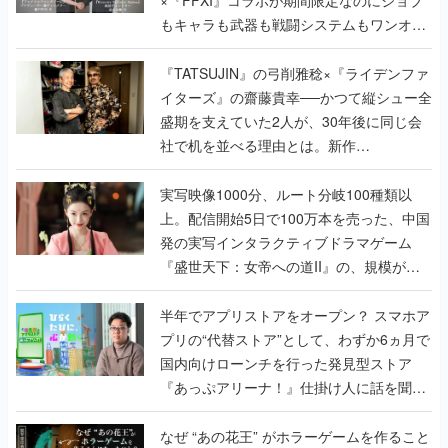
×『FFXI』コラボが期間限定なのにジョブ
もキャラも武器も戦闘システムもワンオフ
で作り込まれた理由を両ディレクターに聞
く
『TATSUJIN』の弓削雅稔×『ライデンファ
イターズ』の齋藤貴幸──かつて縦シュー全
盛期を支えていた2人が、30年後に同じ会
社で机を並べる理由とは。新作
『TATSUJIN EXTREME』で初タッグを組
んだレジェンド2人に訊く開発秘話
実写映像1000分、ルート分岐100種類以
上。配信開始5日で100万本を売った、中国
発の実写インタラクティブドラマゲーム
『盛世天下：女帝への道II』の、規模が違
うこだわりをプロデューサーに聞いた
半年でアプリストアをオープン？ スマホア
プリの“代替ストア”として、わずか6ヵ月で
国内向けローンチを行った発見型ストア
『あっぷアリーナ！』仕掛け人に話を聞い
てみた
なぜ “あの花王” がホラーゲームを作ること