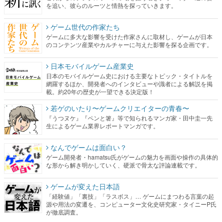
を追い、彼らのルーツと情熱を探っていきます。
ゲーム世代の作家たち
ゲームに多大な影響を受けた作家さんに取材し、ゲームが日本
のコンテンツ産業やカルチャーに与えた影響を探る企画です。
日本モバイルゲーム産業史
日本のモバイルゲーム史における主要なトピック・タイトルを
網羅するほか、開発者へのインタビューや識者による解説を掲
載。約20年の歴史が一望できる決定版！
若ゲのいたり〜ゲームクリエイターの青春〜
『うつヌケ』『ペンと箸』等で知られるマンガ家・田中圭一先
生によるゲーム業界レポートマンガです。
なんでゲームは面白い？
ゲーム開発者・hamatsu氏がゲームの魅力を画面や操作の具体的
な形から解き明かしていく、硬派で骨太な評論連載です。
ゲームが変えた日本語
「経験値」「裏技」「ラスボス」… ゲームにまつわる言葉の起
源や用法の変遷を、コンピューター文化史研究家・タイニーP氏
が徹底調査。