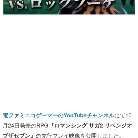
マンガ
女性向け
アプリレビュー
その他
電ファミニコゲーマーとは？
運営：株式会社マレ
にて10
電ファミニコゲーマーのYouTubeチャンネル
月24日発売のRPG
『ロマンシング サガ2 リベンジオ
の先行プレイ映像を公開しました。
ブザセブン』