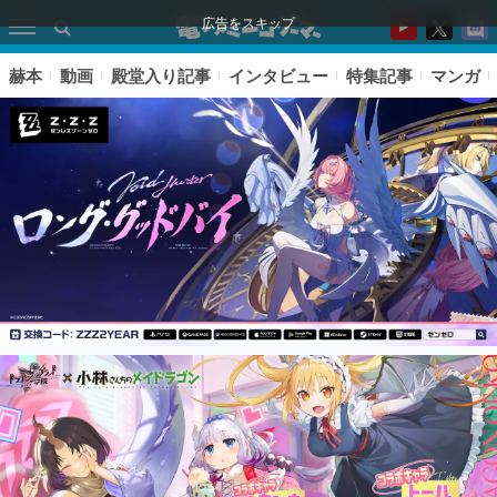
広告をスキップ
赫本
動画
殿堂入り記事
インタビュー
特集記事
マンガ
ピックアップ
電ファミのいま読まれている記事ランキング
アプリセール情報