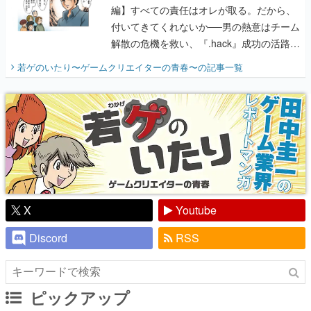
編】すべての責任はオレが取る。だから、
付いてきてくれないか──男の熱意はチーム
解散の危機を救い、『.hack』成功の活路を
開く。業界の快男児・松山 洋に流れる血は
若ゲのいたり〜ゲームクリエイターの青春〜
の記事一覧
『少年ジャンプ』色だった【若ゲのいた
り】
X
Youtube
Discord
RSS
ピックアップ