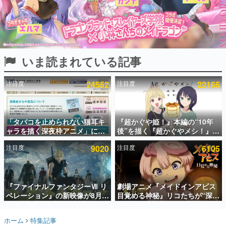
インタビュー
連載・特集一覧
殿堂入り記事
いま読まれている記事
SNS拡散数が数千以上！ ページビュー数万以上！ などな
ど。多くの人々に読まれた、電ファミ渾身の“殿堂入り”記
事をまとめました。
注目度
24552
注目度
22165
ゲームの企画書
名作ゲームクリエイターの方々に製作時のエピソードをお
聞きし、ヒットする企画（ゲーム）とは何か？を探ってい
「タバコを止められない猫耳キ
『超かぐや姫！』本編の“10年
きます。
ャラを描く深夜枠アニメ」に視
後”を描く『超かぐやメシ！』
赫本
聴者の一部から批判意見。違法
Web連載決定。新たなWebマン
この物語を解いてはいけない。『赫本』は、〈試験問題〉
注目度
9020
注目度
6105
薬物の使用と思しき描写も含め
ガレーベル「ビビビコミック」
の形をした短編ホラー小説集です。
て、BPOが議論を交わす
にて特別話が掲載スタート、あ
のお話には…まだ続きがある！
新世代に訊く
『ファイナルファンタジーⅦ リ
劇場アニメ『メイドインアビス
これからのデジタルゲーム市場を担う若きクリエイター達
の姿を追い、彼らのルーツと情熱を探っていきます。
ベレーション』の新映像が8月
目覚める神秘』リコたちが“深界
26日早朝に公開へ。『FF7』リ
七層”へ進む予告映像が公開。新
メイクシリーズの完結編、
キャストも発表、テパステは諸
ゲーム世代の作家たち
ホーム
特集記事
「gamescom」のオープニング
星すみれさん、クラヴァリは星
ゲームに多大な影響を受けた作家さんに取材し、ゲームが