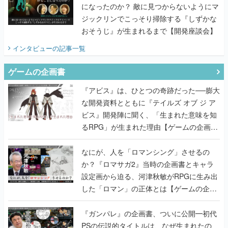
になったのか？ 敵に見つからないようにマ
ジックリンでこっそり掃除する『しずかな
おそうじ』が生まれるまで【開発座談会】
インタビュー
の記事一覧
ゲームの企画書
『アビス』は、ひとつの奇跡だった──膨大
な開発資料とともに『テイルズ オブ ジ ア
ビス』開発陣に聞く、「生まれた意味を知
るRPG」が生まれた理由【ゲームの企画
書】
なにが、人を「ロマンシング」させるの
か？『ロマサガ2』当時の企画書とキャラ
設定画から迫る、河津秋敏がRPGに生み出
した「ロマン」の正体とは【ゲームの企画
書】
『ガンパレ』の企画書、ついに公開━初代
PSの伝説的タイトルは、なぜ生まれたの