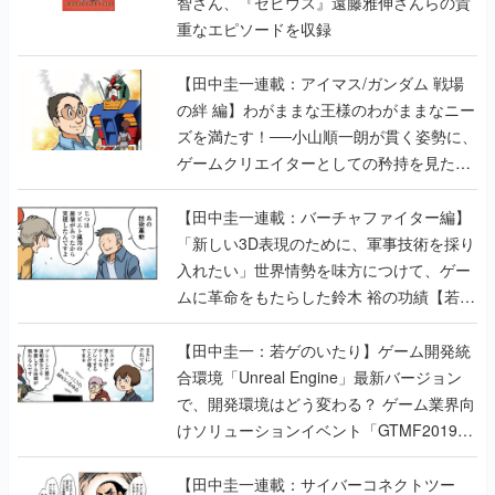
智さん、『ゼビウス』遠藤雅伸さんらの貴
重なエピソードを収録
【田中圭一連載：アイマス/ガンダム 戦場
の絆 編】わがままな王様のわがままなニー
ズを満たす！──小山順一朗が貫く姿勢に、
ゲームクリエイターとしての矜持を見た
【若ゲのいたり最終回】
【田中圭一連載：バーチャファイター編】
「新しい3D表現のために、軍事技術を採り
入れたい」世界情勢を味方につけて、ゲー
ムに革命をもたらした鈴木 裕の功績【若ゲ
のいたり】
【田中圭一：若ゲのいたり】ゲーム開発統
合環境「Unreal Engine」最新バージョン
で、開発環境はどう変わる？ ゲーム業界向
けソリューションイベント「GTMF2019」
に行って、より理解を深めよう【PR】
【田中圭一連載：サイバーコネクトツー