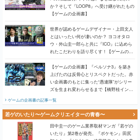
か？そして『LOOP8』へ受け継がれたもの
【ゲームの企画書】
世界が認めるゲームデザイナー・上田文人
とはいったい何が凄いのか？ ヨコオタロ
ウ・外山圭一郎らと共に『ICO』に込めら
れたこだわりを語り尽くす！【ゲームの企
画書】
【ゲームの企画書】『ペルソナ3』を築き
上げたのは反骨心とリスペクトだった。赤
い企画書のもとに集った“愚連隊”がシリー
ズを生まれ変わらせるまで【橋野桂インタ
ビュー】
ゲームの企画書
の記事一覧
若ゲのいたり〜ゲームクリエイターの青春〜
田中圭一のゲーム業界取材マンガ『若ゲの
いたり』第2巻が発売。『ポケモン』田尻