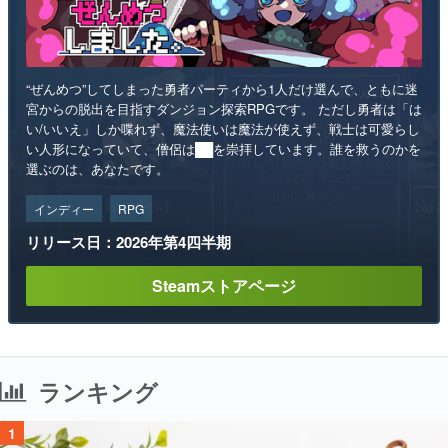
“ぜんめつ”してしまった勇者パーティから1人だけ選んで、ともに迷
宮からの脱出を目指すダンジョン探索RPGです。 ただし勇者は「は
い/いいえ」しか喋れず、魔法使いは魔法が使えず、戦士は可愛らし
い人形になっていて、僧侶は██を崇拝しています。誰を救うのかを
選ぶのは、あなたです。
インディー
RPG
リリース日：2026年第4四半期
Steamストアページ
ランキング
1