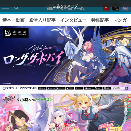
広告をスキップ
赫本
動画
殿堂入り記事
インタビュー
特集記事
マンガ
ピックアップ
電ファミのいま読まれている記事ランキング
アプリセール情報