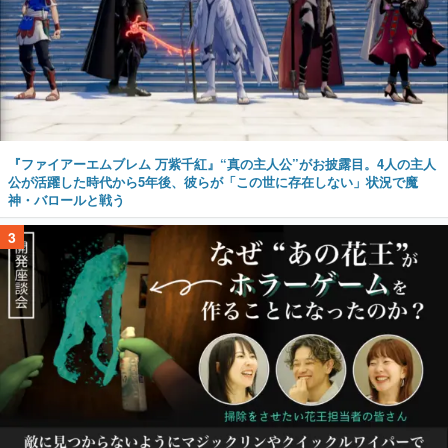
『ファイアーエムブレム 万紫千紅』“真の主人公”がお披露目。4人の主人
公が活躍した時代から5年後、彼らが「この世に存在しない」状況で魔
神・バロールと戦う
3