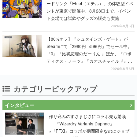
ードリンク「Ehtel（エテル）」の体験型イベ
ントが東京で開催中、8月28日まで。イベン
ト会場では試飲やグッズの販売も実施
2026年8月6日
【80%オフ】『シュタインズ・ゲート』が
Steamにて「2980円→596円」でセール中。
『0』『比翼恋理のだーりん 』ほか、『ロボ
ティクス・ノーツ』『カオスチャイルド』な
ど科学アドベンチャーシリーズもセール対象
2026年8月6日
に
カテゴリーピックアップ
インタビュー
作り込みのすさまじさにコラボ先も驚嘆
──『Wizardry Variants Daphne』
×『FFXI』コラボが期間限定なのにジョブ