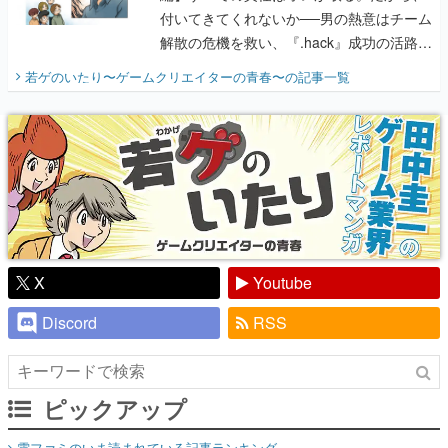
付いてきてくれないか──男の熱意はチーム
解散の危機を救い、『.hack』成功の活路を
開く。業界の快男児・松山 洋に流れる血は
若ゲのいたり〜ゲームクリエイターの青春〜
の記事一覧
『少年ジャンプ』色だった【若ゲのいた
り】
X
Youtube
Discord
RSS
ピックアップ
電ファミのいま読まれている記事ランキング