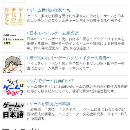
ゲーム世代の作家たち
ゲームに多大な影響を受けた作家さんに取材し、ゲームが日本
のコンテンツ産業やカルチャーに与えた影響を探る企画です。
日本モバイルゲーム産業史
日本のモバイルゲーム史における主要なトピック・タイトルを
網羅するほか、開発者へのインタビューや識者による解説を掲
載。約20年の歴史が一望できる決定版！
若ゲのいたり〜ゲームクリエイターの青春〜
『うつヌケ』『ペンと箸』等で知られるマンガ家・田中圭一先
生によるゲーム業界レポートマンガです。
なんでゲームは面白い？
ゲーム開発者・hamatsu氏がゲームの魅力を画面や操作の具体的
な形から解き明かしていく、硬派で骨太な評論連載です。
ゲームが変えた日本語
「経験値」「裏技」「ラスボス」… ゲームにまつわる言葉の起
源や用法の変遷を、コンピューター文化史研究家・タイニーP氏
が徹底調査。