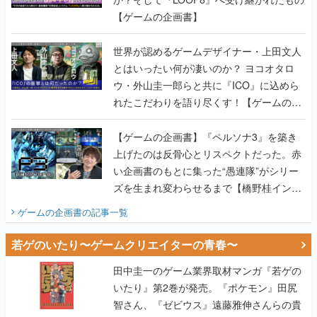
【ゲームの企画書】
世界が認めるゲームデザイナー・上田文人
とはいったい何が凄いのか？ ヨコオタロ
ウ・外山圭一郎らと共に『ICO』に込めら
れたこだわりを語り尽くす！【ゲームの企
画書】
【ゲームの企画書】『ペルソナ3』を築き
上げたのは反骨心とリスペクトだった。赤
い企画書のもとに集った“愚連隊”がシリー
ズを生まれ変わらせるまで【橋野桂インタ
ビュー】
ゲームの企画書
の記事一覧
若ゲのいたり〜ゲームクリエイターの青春〜
田中圭一のゲーム業界取材マンガ『若ゲの
いたり』第2巻が発売。『ポケモン』田尻
智さん、『ゼビウス』遠藤雅伸さんらの貴