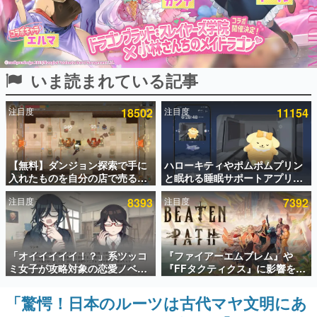
インタビュー
連載・特集一覧
いま読まれている記事
殿堂入り記事
SNS拡散数が数千以上！ ページビュー数万以上！ などな
ど。多くの人々に読まれた、電ファミ渾身の“殿堂入り”記
注目度
18502
注目度
11154
事をまとめました。
ゲームの企画書
名作ゲームクリエイターの方々に製作時のエピソードをお
聞きし、ヒットする企画（ゲーム）とは何か？を探ってい
【無料】ダンジョン探索で手に
ハローキティやポムポムプリン
きます。
入れたものを自分の店で売るゲ
と眠れる睡眠サポートアプリ
ーム『Moonlighter』がSteam
『ゆめたび』が配信中。キャラ
赫本
注目度
8393
注目度
7392
にて無料配布中！続編
ごとのASMRや目覚ましアラー
この物語を解いてはいけない。『赫本』は、〈試験問題〉
『Moonlighter 2』の9月2日正
ムも搭載
の形をした短編ホラー小説集です。
式リリースを記念したキャンペ
ーン
新世代に訊く
「オイイイイイ！？」系ツッコ
『ファイアーエムブレム』や
これからのデジタルゲーム市場を担う若きクリエイター達
ミ女子が攻略対象の恋愛ノベル
『FFタクティクス』に影響を受
の姿を追い、彼らのルーツと情熱を探っていきます。
ゲーム『美術部カノジョ』
けた新作戦略RPG『Beaten
Steamストアページが公開。
Path』2027年に発売へ。
「驚愕！日本のルーツは古代マヤ文明にあ
ゲーム世代の作家たち
「お前らーそろそろ自重しろ
PC（Steam）、PS5、Xbox、
ゲームに多大な影響を受けた作家さんに取材し、ゲームが