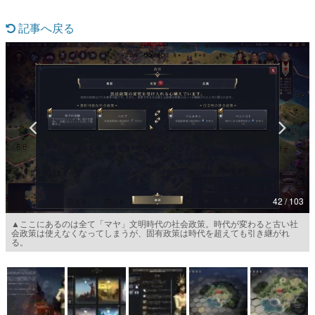
マンガ
記事へ戻る
女性向け
アプリレビュー
その他
電ファミニコゲーマーとは？
運営：株式会社マレ
42 / 103
▲ここにあるのは全て「マヤ」文明時代の社会政策。時代が変わると古い社
会政策は使えなくなってしまうが、固有政策は時代を超えても引き継がれ
る。