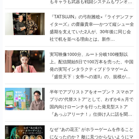
もキャラも武器も戦闘システムもワンオフ
で作り込まれた理由を両ディレクターに聞
く
『TATSUJIN』の弓削雅稔×『ライデンファ
イターズ』の齋藤貴幸──かつて縦シュー全
盛期を支えていた2人が、30年後に同じ会
社で机を並べる理由とは。新作
『TATSUJIN EXTREME』で初タッグを組
んだレジェンド2人に訊く開発秘話
実写映像1000分、ルート分岐100種類以
上。配信開始5日で100万本を売った、中国
発の実写インタラクティブドラマゲーム
『盛世天下：女帝への道II』の、規模が違
うこだわりをプロデューサーに聞いた
半年でアプリストアをオープン？ スマホア
プリの“代替ストア”として、わずか6ヵ月で
国内向けローンチを行った発見型ストア
『あっぷアリーナ！』仕掛け人に話を聞い
てみた
なぜ “あの花王” がホラーゲームを作ること
になったのか？ 敵に見つからないようにマ