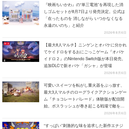
『映画ちいかわ』の“単三電池”を再現した消
しゴムセットが8月7日より発売決定。公式は
「在ったものを 消しながら いつかなくなる
永遠のいのち」と紹介
2026年8月6日
【最大8人マルチ】ニンゲンとオバケに分かれ
てケイドロをするおにごっこゲーム『オバケ
イドロ２』のNintendo Switch版が本日発売。
追加DLCで新オバケ「ガシャ」が登場
2026年8月6日
可愛いスイーツを転がし重火器をぶっ放す、
最大3人マルチのローグライクアクションゲー
ム『チョコレートパレード』体験版が配信開
始。ボスラッシュが巻き起こる戦場で敵を倒
し、コインを集めてスコアを競い合え
2026年8月6日
“すっぱい”刺激的な味を追求した新作エナジ