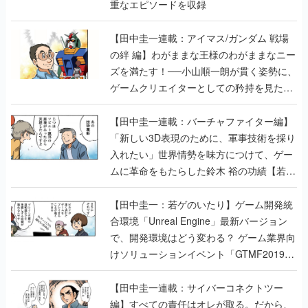
重なエピソードを収録
【田中圭一連載：アイマス/ガンダム 戦場
の絆 編】わがままな王様のわがままなニー
ズを満たす！──小山順一朗が貫く姿勢に、
ゲームクリエイターとしての矜持を見た
【若ゲのいたり最終回】
【田中圭一連載：バーチャファイター編】
「新しい3D表現のために、軍事技術を採り
入れたい」世界情勢を味方につけて、ゲー
ムに革命をもたらした鈴木 裕の功績【若ゲ
のいたり】
【田中圭一：若ゲのいたり】ゲーム開発統
合環境「Unreal Engine」最新バージョン
で、開発環境はどう変わる？ ゲーム業界向
けソリューションイベント「GTMF2019」
に行って、より理解を深めよう【PR】
【田中圭一連載：サイバーコネクトツー
編】すべての責任はオレが取る。だから、