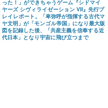
った！」ができちゃうゲーム『シドマイ
ー？＾＾」暗黒微笑の夢女子
Switch向けにリリース予定
日本のコンテンツ産業やカルチャーに与えた影響を探る企
や、萌え声不思議ちゃん女子と
ヤーズ シヴィライゼーション VII』先行プ
画です。
青春を謳歌
レイレポート。「卑弥呼が指揮する古代マ
日本モバイルゲーム産業史
日本のモバイルゲーム史における主要なトピック・タイト
ヤ文明」が「モンゴル帝国」になり最大版
ルを網羅するほか、開発者へのインタビューや識者による
解説を掲載。約20年の歴史が一望できる決定版！
図を記録した後、「共産主義を信奉する近
若ゲのいたり〜ゲームクリエイターの青春〜
代日本」となり宇宙に飛び立つまで
『うつヌケ』『ペンと箸』等で知られるマンガ家・田中圭
一先生によるゲーム業界レポートマンガです。
なんでゲームは面白い？
ゲーム開発者・hamatsu氏がゲームの魅力を画面や操作の
具体的な形から解き明かしていく、硬派で骨太な評論連載
です。
ゲームが変えた日本語
「経験値」「裏技」「ラスボス」… ゲームにまつわる言葉
の起源や用法の変遷を、コンピューター文化史研究家・タ
イニーP氏が徹底調査。
カテゴリ
特集記事