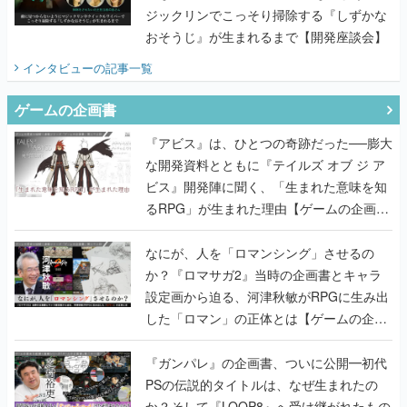
ジックリンでこっそり掃除する『しずかな
おそうじ』が生まれるまで【開発座談会】
インタビュー
の記事一覧
ゲームの企画書
『アビス』は、ひとつの奇跡だった──膨大
な開発資料とともに『テイルズ オブ ジ ア
ビス』開発陣に聞く、「生まれた意味を知
るRPG」が生まれた理由【ゲームの企画
書】
なにが、人を「ロマンシング」させるの
か？『ロマサガ2』当時の企画書とキャラ
設定画から迫る、河津秋敏がRPGに生み出
した「ロマン」の正体とは【ゲームの企画
書】
『ガンパレ』の企画書、ついに公開━初代
PSの伝説的タイトルは、なぜ生まれたの
か？そして『LOOP8』へ受け継がれたもの