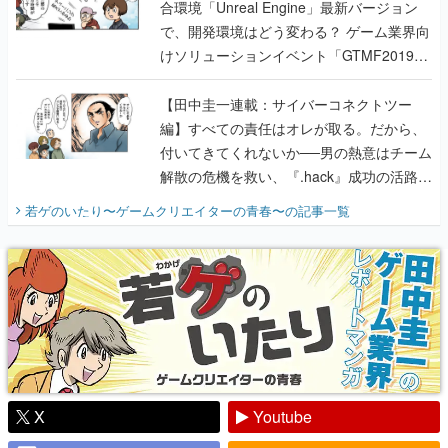
合環境「Unreal Engine」最新バージョン
で、開発環境はどう変わる？ ゲーム業界向
けソリューションイベント「GTMF2019」
に行って、より理解を深めよう【PR】
【田中圭一連載：サイバーコネクトツー
編】すべての責任はオレが取る。だから、
付いてきてくれないか──男の熱意はチーム
解散の危機を救い、『.hack』成功の活路を
開く。業界の快男児・松山 洋に流れる血は
若ゲのいたり〜ゲームクリエイターの青春〜
の記事一覧
『少年ジャンプ』色だった【若ゲのいた
り】
X
Youtube