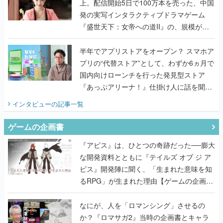
上。配信開始5日で100万本を売った、中国
発の実写インタラクティブドラマゲーム
『盛世天下：女帝への道II』の、規模が違
うこだわりをプロデューサーに聞いた
半年でアプリストアをオープン？ スマホア
プリの“代替ストア”として、わずか6ヵ月で
国内向けローンチを行った発見型ストア
『あっぷアリーナ！』仕掛け人に話を聞い
てみた
インタビュー
の記事一覧
ゲームの企画書
『アビス』は、ひとつの奇跡だった──膨大
な開発資料とともに『テイルズ オブ ジ ア
ビス』開発陣に聞く、「生まれた意味を知
るRPG」が生まれた理由【ゲームの企画
書】
なにが、人を「ロマンシング」させるの
か？『ロマサガ2』当時の企画書とキャラ