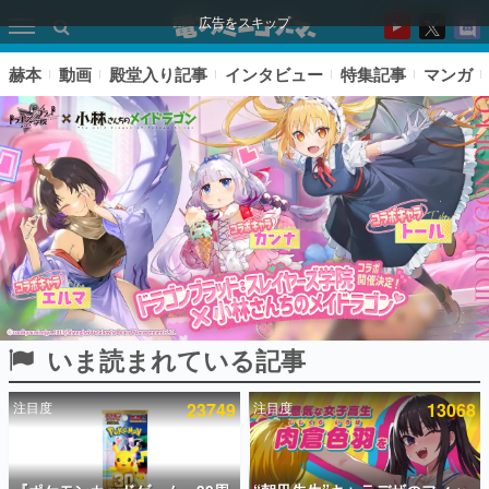
広告をスキップ
赫本
動画
殿堂入り記事
インタビュー
特集記事
マンガ
いま読まれている記事
ピックアップ
注目度
23749
注目度
13068
電ファミのいま読まれている記事ランキング
アプリセール情報