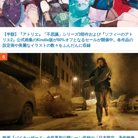
【半額】『アトリエ』「不思議」シリーズ3部作および『ソフィーのアト
リエ2』公式画集のKindle版が50%オフとなるセールが開催中。各作品の
設定画や美麗なイラストの数々をふんだんに収録
5
映画『バイオハザード』全世界初公開シーン収録の「日本限定」予告映像