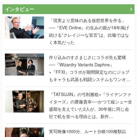
インタビュー
「現実より意味のある仮想世界を作る」
──『EVE Online』の生みの親が18年掲げ
続ける”クレイジーな宣言”は、比喩ではな
く本気だった
作り込みのすさまじさにコラボ先も驚嘆
──『Wizardry Variants Daphne』
×『FFXI』コラボが期間限定なのにジョブ
もキャラも武器も戦闘システムもワンオフ
で作り込まれた理由を両ディレクターに聞
く
『TATSUJIN』の弓削雅稔×『ライデンファ
イターズ』の齋藤貴幸──かつて縦シュー全
盛期を支えていた2人が、30年後に同じ会
社で机を並べる理由とは。新作
『TATSUJIN EXTREME』で初タッグを組
んだレジェンド2人に訊く開発秘話
実写映像1000分、ルート分岐100種類以