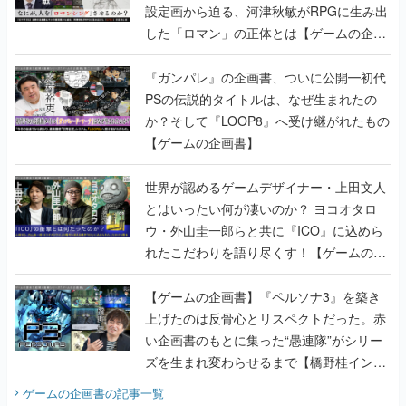
設定画から迫る、河津秋敏がRPGに生み出
した「ロマン」の正体とは【ゲームの企画
書】
『ガンパレ』の企画書、ついに公開━初代
PSの伝説的タイトルは、なぜ生まれたの
か？そして『LOOP8』へ受け継がれたもの
【ゲームの企画書】
世界が認めるゲームデザイナー・上田文人
とはいったい何が凄いのか？ ヨコオタロ
ウ・外山圭一郎らと共に『ICO』に込めら
れたこだわりを語り尽くす！【ゲームの企
画書】
【ゲームの企画書】『ペルソナ3』を築き
上げたのは反骨心とリスペクトだった。赤
い企画書のもとに集った“愚連隊”がシリー
ズを生まれ変わらせるまで【橋野桂インタ
ビュー】
ゲームの企画書
の記事一覧