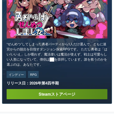
“ぜんめつ”してしまった勇者パーティから1人だけ選んで、ともに迷
宮からの脱出を目指すダンジョン探索RPGです。 ただし勇者は「は
い/いいえ」しか喋れず、魔法使いは魔法が使えず、戦士は可愛らし
い人形になっていて、僧侶は██を崇拝しています。誰を救うのかを
選ぶのは、あなたです。
インディー
RPG
リリース日：2026年第4四半期
Steamストアページ