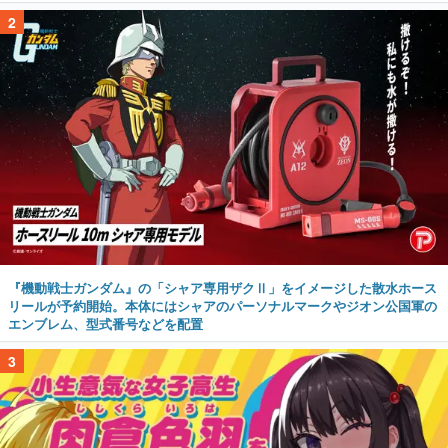
2
『機動戦士ガンダム』の「シャア専用ザクⅡ」をイメージした散水ホース
リールが予約開始。本体にはシャアのパーソナルマークやジオン公国軍の
エンブレム、型式番号などを配置
3