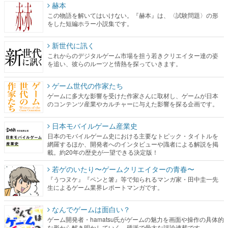
赫本
この物語を解いてはいけない。『赫本』は、〈試験問題〉の形
をした短編ホラー小説集です。
新世代に訊く
これからのデジタルゲーム市場を担う若きクリエイター達の姿
を追い、彼らのルーツと情熱を探っていきます。
ゲーム世代の作家たち
ゲームに多大な影響を受けた作家さんに取材し、ゲームが日本
のコンテンツ産業やカルチャーに与えた影響を探る企画です。
日本モバイルゲーム産業史
日本のモバイルゲーム史における主要なトピック・タイトルを
網羅するほか、開発者へのインタビューや識者による解説を掲
載。約20年の歴史が一望できる決定版！
若ゲのいたり〜ゲームクリエイターの青春〜
『うつヌケ』『ペンと箸』等で知られるマンガ家・田中圭一先
生によるゲーム業界レポートマンガです。
なんでゲームは面白い？
ゲーム開発者・hamatsu氏がゲームの魅力を画面や操作の具体的
な形から解き明かしていく、硬派で骨太な評論連載です。