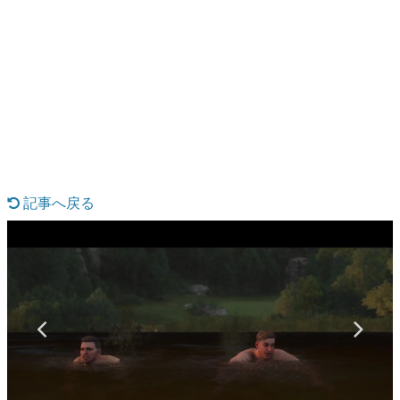
日本のコンテンツ産業やカルチャーに与えた影響を探る企
画です。
日本モバイルゲーム産業史
日本のモバイルゲーム史における主要なトピック・タイト
ルを網羅するほか、開発者へのインタビューや識者による
解説を掲載。約20年の歴史が一望できる決定版！
若ゲのいたり〜ゲームクリエイターの青春〜
『うつヌケ』『ペンと箸』等で知られるマンガ家・田中圭
一先生によるゲーム業界レポートマンガです。
記事へ戻る
なんでゲームは面白い？
ゲーム開発者・hamatsu氏がゲームの魅力を画面や操作の
具体的な形から解き明かしていく、硬派で骨太な評論連載
です。
ゲームが変えた日本語
「経験値」「裏技」「ラスボス」… ゲームにまつわる言葉
の起源や用法の変遷を、コンピューター文化史研究家・タ
イニーP氏が徹底調査。
カテゴリ
特集記事