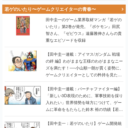
若ゲのいたり〜ゲームクリエイターの青春〜
田中圭一のゲーム業界取材マンガ『若ゲの
いたり』第2巻が発売。『ポケモン』田尻
智さん、『ゼビウス』遠藤雅伸さんらの貴
重なエピソードを収録
【田中圭一連載：アイマス/ガンダム 戦場
の絆 編】わがままな王様のわがままなニー
ズを満たす！──小山順一朗が貫く姿勢に、
ゲームクリエイターとしての矜持を見た
【若ゲのいたり最終回】
【田中圭一連載：バーチャファイター編】
「新しい3D表現のために、軍事技術を採り
入れたい」世界情勢を味方につけて、ゲー
ムに革命をもたらした鈴木 裕の功績【若ゲ
のいたり】
【田中圭一：若ゲのいたり】ゲーム開発統