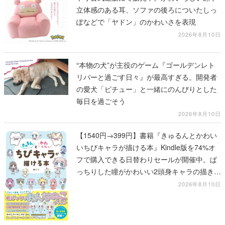
立体感のある耳、ソファの後ろについたしっ
ぽなどで「ヤドン」のかわいさを表現
2026年8月10日
“本物の犬”が主役のゲーム『ゴールデンレト
リバーと過ごす日々』が最高すぎる。開発者
の愛犬「ピチュー」と一緒にのんびりとした
毎日を過ごそう
2026年8月10日
【1540円→399円】書籍『きゅるんとかわい
いちびキャラが描ける本』Kindle版を74%オ
フで購入できる日替わりセールが開催中。ぱ
っちりした瞳がかわいい2頭身キャラの描き方
を学べる1冊
2026年8月10日