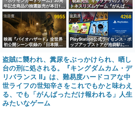
『ポケモンカードゲーム』30周
“朝凪先生”キャラデザのフィッ
年記念商品の抽選販売が本日12
トネスリズムゲーム『がんば
インタビュー
時より開始。拡張パック「30th
れ！チアリズム』Steamストア
注目度
9955
注目度
4268
CELEBRATION」のボックス
ページが公開。キャラクターの
連載・特集一覧
に、「プレミアムデッキセット
CVは陽向葵ゅかさん
エーフィ・ブラッキー」
「FUTURISTIC BOX」の計3商
殿堂入り記事
品
映画『バイオハザード』全世界
PlayStation公式ライセンス・ポ
SNS拡散数が数千以上！ ページビュー数万以上！ などな
ど。多くの人々に読まれた、電ファミ渾身の“殿堂入り”記
初公開シーン収録の「日本限
ップアップストアが池袋駅にて
事をまとめました。
定」予告映像が解禁。バイオの
期間限定で開催。夏のアパレル
日（8月10日）にあわせて、
や『ブラッドボーン』の新作ア
盗賊に襲われ、糞尿をぶっかけられ、晒し
ゲームの企画書
「ラクーンシティ総合病院」へ
イテムが登場
名作ゲームクリエイターの方々に製作時のエピソードをお
台の刑に処される。『キングダムカム・デ
行く配達人の姿が披露
聞きし、ヒットする企画（ゲーム）とは何か？を探ってい
きます。
リバランス II』は、難易度ハードコアな中
赫本
世ライフの世知辛さをこれでもかと味わえ
この物語を解いてはいけない。『赫本』は、〈試験問題〉
る、でも「がんばっただけ報われる」人生
の形をした短編ホラー小説集です。
みたいなゲーム
新世代に訊く
これからのデジタルゲーム市場を担う若きクリエイター達
の姿を追い、彼らのルーツと情熱を探っていきます。
ゲーム世代の作家たち
ゲームに多大な影響を受けた作家さんに取材し、ゲームが