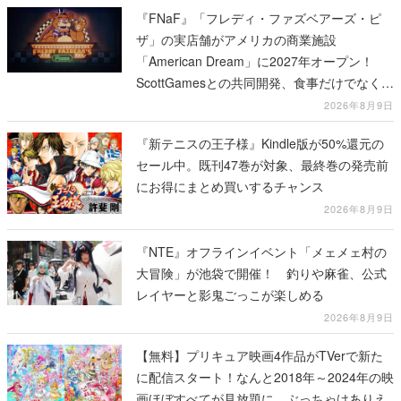
『FNaF』「フレディ・ファズベアーズ・ピ
ザ」の実店舗がアメリカの商業施設
「American Dream」に2027年オープン！
ScottGamesとの共同開発、食事だけでなくス
テージショーや没入型のホラー体験も楽しめ
2026年8月9日
る
『新テニスの王子様』Kindle版が50%還元の
セール中。既刊47巻が対象、最終巻の発売前
にお得にまとめ買いするチャンス
2026年8月9日
『NTE』オフラインイベント「メェメェ村の
大冒険」が池袋で開催！ 釣りや麻雀、公式
レイヤーと影鬼ごっこが楽しめる
2026年8月9日
【無料】プリキュア映画4作品がTVerで新た
に配信スタート！なんと2018年～2024年の映
画ほぼすべてが見放題に、ぶっちゃけありえ