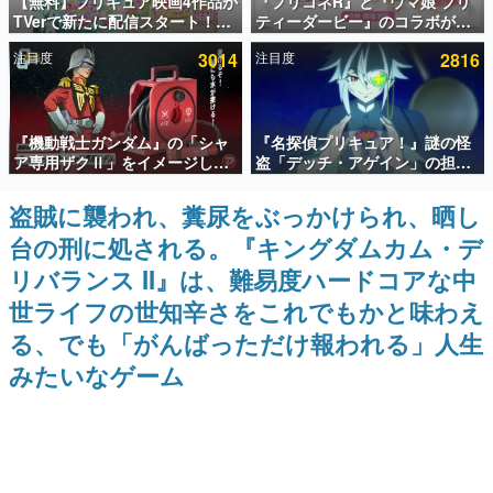
【無料】プリキュア映画4作品が
『プリコネR』と『ウマ娘 プリ
TVerで新たに配信スタート！な
ティーダービー』のコラボが決
インタビュー
んと2018年～2024年の映画ほぼ
定！“最大170連無料”の8.5周年
注目度
3014
注目度
2816
すべてが見放題に、ぶっちゃけ
キャンペーンなども発表
連載・特集一覧
ありえないラインナップ
殿堂入り記事
『機動戦士ガンダム』の「シャ
『名探偵プリキュア！』謎の怪
SNS拡散数が数千以上！ ページビュー数万以上！ などな
ど。多くの人々に読まれた、電ファミ渾身の“殿堂入り”記
ア専用ザクⅡ」をイメージした
盗「デッチ・アゲイン」の担当
事をまとめました。
散水ホースリールが予約開始。
キャストは天﨑滉平さんと判
本体にはシャアのパーソナルマ
明。『Re:ゼロから始める異世
盗賊に襲われ、糞尿をぶっかけられ、晒し
ゲームの企画書
ークやジオン公国軍のエンブレ
界生活』オットー役、『ヒプノ
名作ゲームクリエイターの方々に製作時のエピソードをお
台の刑に処される。『キングダムカム・デ
ム、型式番号などを配置
シスマイク』山田三郎役など
聞きし、ヒットする企画（ゲーム）とは何か？を探ってい
きます。
リバランス II』は、難易度ハードコアな中
赫本
世ライフの世知辛さをこれでもかと味わえ
この物語を解いてはいけない。『赫本』は、〈試験問題〉
る、でも「がんばっただけ報われる」人生
の形をした短編ホラー小説集です。
みたいなゲーム
新世代に訊く
これからのデジタルゲーム市場を担う若きクリエイター達
の姿を追い、彼らのルーツと情熱を探っていきます。
ゲーム世代の作家たち
ゲームに多大な影響を受けた作家さんに取材し、ゲームが