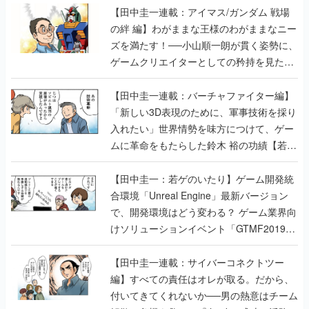
【田中圭一連載：アイマス/ガンダム 戦場
の絆 編】わがままな王様のわがままなニー
ズを満たす！──小山順一朗が貫く姿勢に、
ゲームクリエイターとしての矜持を見た
【若ゲのいたり最終回】
【田中圭一連載：バーチャファイター編】
「新しい3D表現のために、軍事技術を採り
入れたい」世界情勢を味方につけて、ゲー
ムに革命をもたらした鈴木 裕の功績【若ゲ
のいたり】
【田中圭一：若ゲのいたり】ゲーム開発統
合環境「Unreal Engine」最新バージョン
で、開発環境はどう変わる？ ゲーム業界向
けソリューションイベント「GTMF2019」
に行って、より理解を深めよう【PR】
【田中圭一連載：サイバーコネクトツー
編】すべての責任はオレが取る。だから、
付いてきてくれないか──男の熱意はチーム