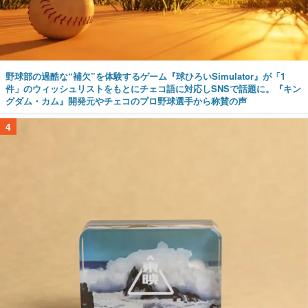
野球部の過酷な“補欠”を体験するゲーム『球ひろいSimulator』が「1
件」のウィッシュリストをもとにチェコ語に対応しSNSで話題に。『キン
グダム・カム』開発元やチェコのプロ野球選手から称賛の声
4