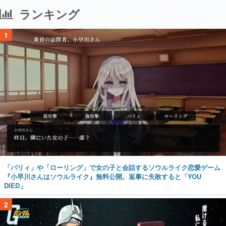
ランキング
1
「パリィ」や「ローリング」で女の子と会話するソウルライク恋愛ゲーム
『小早川さんはソウルライク』無料公開。返事に失敗すると「YOU
DIED」
2