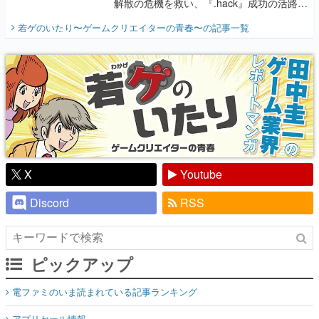
解散の危機を救い、『.hack』成功の活路を
開く。業界の快男児・松山 洋に流れる血は
若ゲのいたり〜ゲームクリエイターの青春〜
の記事一覧
『少年ジャンプ』色だった【若ゲのいた
り】
X
Youtube
Discord
RSS
ピックアップ
電ファミのいま読まれている記事ランキング
アプリセール情報