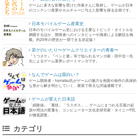
ゲームに多大な影響を受けた作家さんに取材し、ゲームが日本
のコンテンツ産業やカルチャーに与えた影響を探る企画です。
日本モバイルゲーム産業史
日本のモバイルゲーム史における主要なトピック・タイトルを
網羅するほか、開発者へのインタビューや識者による解説を掲
載。約20年の歴史が一望できる決定版！
若ゲのいたり〜ゲームクリエイターの青春〜
『うつヌケ』『ペンと箸』等で知られるマンガ家・田中圭一先
生によるゲーム業界レポートマンガです。
なんでゲームは面白い？
ゲーム開発者・hamatsu氏がゲームの魅力を画面や操作の具体的
な形から解き明かしていく、硬派で骨太な評論連載です。
ゲームが変えた日本語
「経験値」「裏技」「ラスボス」… ゲームにまつわる言葉の起
源や用法の変遷を、コンピューター文化史研究家・タイニーP氏
が徹底調査。
カテゴリ