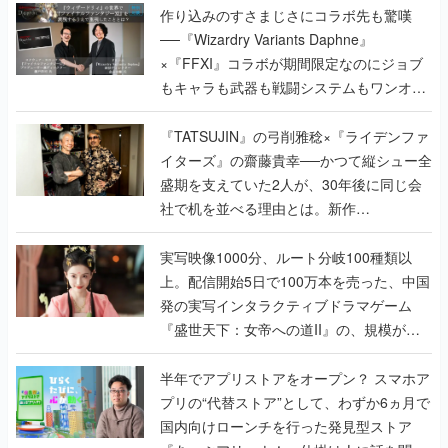
作り込みのすさまじさにコラボ先も驚嘆
──『Wizardry Variants Daphne』
×『FFXI』コラボが期間限定なのにジョブ
もキャラも武器も戦闘システムもワンオフ
で作り込まれた理由を両ディレクターに聞
く
『TATSUJIN』の弓削雅稔×『ライデンファ
イターズ』の齋藤貴幸──かつて縦シュー全
盛期を支えていた2人が、30年後に同じ会
社で机を並べる理由とは。新作
『TATSUJIN EXTREME』で初タッグを組
んだレジェンド2人に訊く開発秘話
実写映像1000分、ルート分岐100種類以
上。配信開始5日で100万本を売った、中国
発の実写インタラクティブドラマゲーム
『盛世天下：女帝への道II』の、規模が違
うこだわりをプロデューサーに聞いた
半年でアプリストアをオープン？ スマホア
プリの“代替ストア”として、わずか6ヵ月で
国内向けローンチを行った発見型ストア