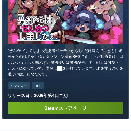
“ぜんめつ”してしまった勇者パーティから1人だけ選んで、ともに迷
宮からの脱出を目指すダンジョン探索RPGです。 ただし勇者は「は
い/いいえ」しか喋れず、魔法使いは魔法が使えず、戦士は可愛らし
い人形になっていて、僧侶は██を崇拝しています。誰を救うのかを
選ぶのは、あなたです。
インディー
RPG
リリース日：2026年第4四半期
Steamストアページ