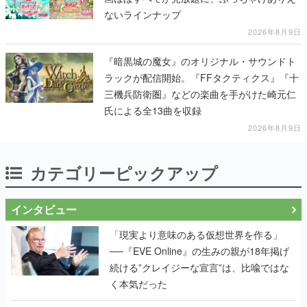
ないラインナップ
2026年8月9日
『暗黒城の魔女』のオリジナル・サウンドト
ラックが配信開始。『FFタクティクス』『十
三機兵防衛圏』などの楽曲を手がけた崎元仁
氏による全13曲を収録
2026年8月9日
カテゴリーピックアップ
インタビュー
「現実より意味のある仮想世界を作る」
──『EVE Online』の生みの親が18年掲げ
続ける”クレイジーな宣言”は、比喩ではな
く本気だった