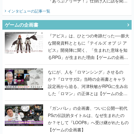
『あっぷアリーナ！』仕掛け人に話を聞い
てみた
インタビュー
の記事一覧
ゲームの企画書
『アビス』は、ひとつの奇跡だった──膨大
な開発資料とともに『テイルズ オブ ジ ア
ビス』開発陣に聞く、「生まれた意味を知
るRPG」が生まれた理由【ゲームの企画
書】
なにが、人を「ロマンシング」させるの
か？『ロマサガ2』当時の企画書とキャラ
設定画から迫る、河津秋敏がRPGに生み出
した「ロマン」の正体とは【ゲームの企画
書】
『ガンパレ』の企画書、ついに公開━初代
PSの伝説的タイトルは、なぜ生まれたの
か？そして『LOOP8』へ受け継がれたもの
【ゲームの企画書】