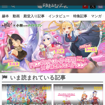
広告をスキップ
赫本
動画
殿堂入り記事
インタビュー
特集記事
マンガ
いま読まれている記事
ピックアップ
注目度
6897
注目度
3223
電ファミのいま読まれている記事ランキング
アプリセール情報