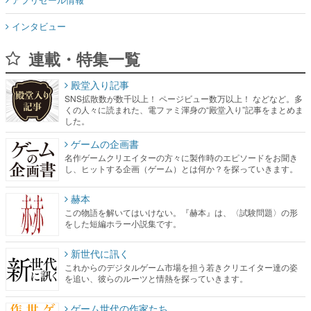
インタビュー
連載・特集一覧
殿堂入り記事
SNS拡散数が数千以上！ ページビュー数万以上！ などなど。多
くの人々に読まれた、電ファミ渾身の“殿堂入り”記事をまとめま
した。
ゲームの企画書
名作ゲームクリエイターの方々に製作時のエピソードをお聞き
し、ヒットする企画（ゲーム）とは何か？を探っていきます。
赫本
この物語を解いてはいけない。『赫本』は、〈試験問題〉の形
をした短編ホラー小説集です。
新世代に訊く
これからのデジタルゲーム市場を担う若きクリエイター達の姿
を追い、彼らのルーツと情熱を探っていきます。
ゲーム世代の作家たち