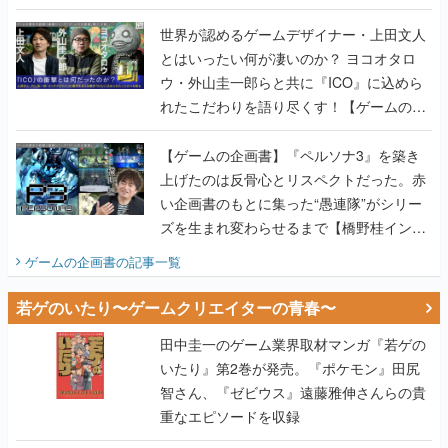
世界が認めるゲームデザイナー・上田文人
とはいったい何が凄いのか？ ヨコオタロ
ウ・外山圭一郎らと共に『ICO』に込めら
れたこだわりを語り尽くす！【ゲームの企
画書】
【ゲームの企画書】『ペルソナ3』を築き
上げたのは反骨心とリスペクトだった。赤
い企画書のもとに集った“愚連隊”がシリー
ズを生まれ変わらせるまで【橋野桂インタ
ビュー】
ゲームの企画書
の記事一覧
若ゲのいたり〜ゲームクリエイターの青春〜
田中圭一のゲーム業界取材マンガ『若ゲの
いたり』第2巻が発売。『ポケモン』田尻
智さん、『ゼビウス』遠藤雅伸さんらの貴
重なエピソードを収録