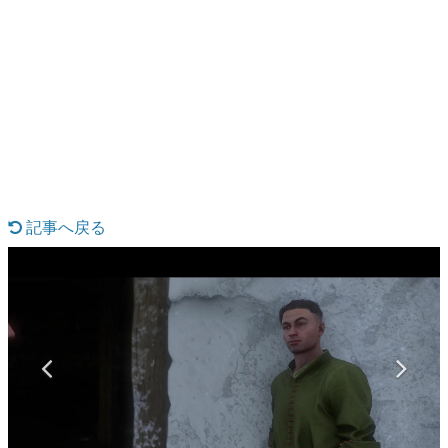
日本のコンテンツ産業やカルチャーに与えた影響を探る企
画です。
日本モバイルゲーム産業史
日本のモバイルゲーム史における主要なトピック・タイト
ルを網羅するほか、開発者へのインタビューや識者による
解説を掲載。約20年の歴史が一望できる決定版！
若ゲのいたり〜ゲームクリエイターの青春〜
『うつヌケ』『ペンと箸』等で知られるマンガ家・田中圭
一先生によるゲーム業界レポートマンガです。
記事へ戻る
なんでゲームは面白い？
ゲーム開発者・hamatsu氏がゲームの魅力を画面や操作の
具体的な形から解き明かしていく、硬派で骨太な評論連載
です。
ゲームが変えた日本語
「経験値」「裏技」「ラスボス」… ゲームにまつわる言葉
の起源や用法の変遷を、コンピューター文化史研究家・タ
イニーP氏が徹底調査。
カテゴリ
特集記事