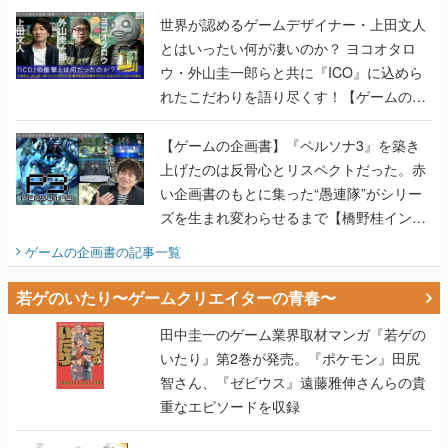
世界が認めるゲームデザイナー・上田文人
とはいったい何が凄いのか？ ヨコオタロ
ウ・外山圭一郎らと共に『ICO』に込めら
れたこだわりを語り尽くす！【ゲームの企
画書】
【ゲームの企画書】『ペルソナ3』を築き
上げたのは反骨心とリスペクトだった。赤
い企画書のもとに集った“愚連隊”がシリー
ズを生まれ変わらせるまで【橋野桂インタ
ビュー】
ゲームの企画書
の記事一覧
若ゲのいたり〜ゲームクリエイターの青春〜
田中圭一のゲーム業界取材マンガ『若ゲの
いたり』第2巻が発売。『ポケモン』田尻
智さん、『ゼビウス』遠藤雅伸さんらの貴
重なエピソードを収録