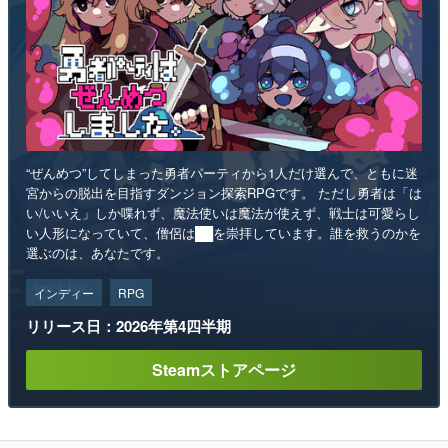
“ぜんめつ”してしまった勇者パーティから1人だけ選んで、ともに迷
宮からの脱出を目指すダンジョン探索RPGです。 ただし勇者は「は
い/いいえ」しか喋れず、魔法使いは魔法が使えず、戦士は可愛らし
い人形になっていて、僧侶は██を崇拝しています。誰を救うのかを
選ぶのは、あなたです。
インディー
RPG
リリース日：2026年第4四半期
Steamストアページ