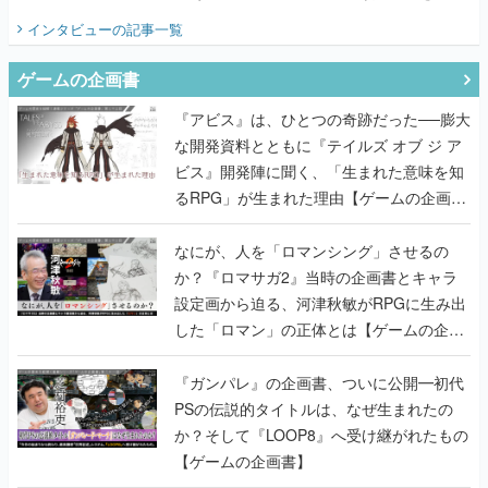
てみた
インタビュー
の記事一覧
ゲームの企画書
『アビス』は、ひとつの奇跡だった──膨大
な開発資料とともに『テイルズ オブ ジ ア
ビス』開発陣に聞く、「生まれた意味を知
るRPG」が生まれた理由【ゲームの企画
書】
なにが、人を「ロマンシング」させるの
か？『ロマサガ2』当時の企画書とキャラ
設定画から迫る、河津秋敏がRPGに生み出
した「ロマン」の正体とは【ゲームの企画
書】
『ガンパレ』の企画書、ついに公開━初代
PSの伝説的タイトルは、なぜ生まれたの
か？そして『LOOP8』へ受け継がれたもの
【ゲームの企画書】