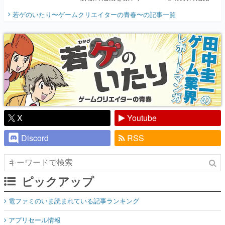
開く。業界の快男児・松山 洋に流れる血は
若ゲのいたり〜ゲームクリエイターの青春〜
の記事一覧
『少年ジャンプ』色だった【若ゲのいた
り】
X
Youtube
Discord
RSS
ピックアップ
電ファミのいま読まれている記事ランキング
アプリセール情報