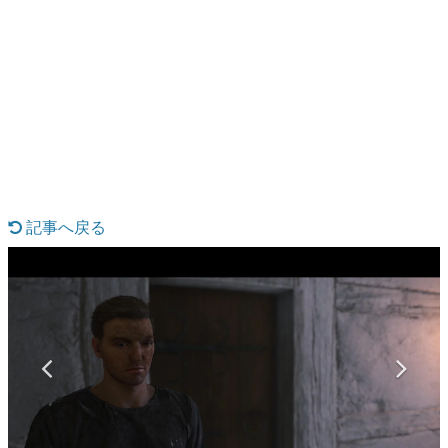
日本のコンテンツ産業やカルチャーに与えた影響を探る企
画です。
日本モバイルゲーム産業史
日本のモバイルゲーム史における主要なトピック・タイト
ルを網羅するほか、開発者へのインタビューや識者による
解説を掲載。約20年の歴史が一望できる決定版！
若ゲのいたり〜ゲームクリエイターの青春〜
『うつヌケ』『ペンと箸』等で知られるマンガ家・田中圭
一先生によるゲーム業界レポートマンガです。
記事へ戻る
なんでゲームは面白い？
ゲーム開発者・hamatsu氏がゲームの魅力を画面や操作の
具体的な形から解き明かしていく、硬派で骨太な評論連載
です。
ゲームが変えた日本語
「経験値」「裏技」「ラスボス」… ゲームにまつわる言葉
の起源や用法の変遷を、コンピューター文化史研究家・タ
イニーP氏が徹底調査。
カテゴリ
特集記事