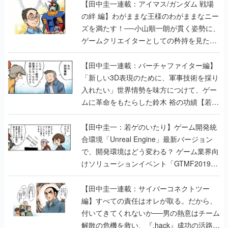
【田中圭一連載：アイマス/ガンダム 戦場
の絆 編】わがままな王様のわがままなニー
ズを満たす！──小山順一朗が貫く姿勢に、
ゲームクリエイターとしての矜持を見た
【若ゲのいたり最終回】
【田中圭一連載：バーチャファイター編】
「新しい3D表現のために、軍事技術を採り
入れたい」世界情勢を味方につけて、ゲー
ムに革命をもたらした鈴木 裕の功績【若ゲ
のいたり】
【田中圭一：若ゲのいたり】ゲーム開発統
合環境「Unreal Engine」最新バージョン
で、開発環境はどう変わる？ ゲーム業界向
けソリューションイベント「GTMF2019」
に行って、より理解を深めよう【PR】
【田中圭一連載：サイバーコネクトツー
編】すべての責任はオレが取る。だから、
付いてきてくれないか──男の熱意はチーム
解散の危機を救い、『.hack』成功の活路を