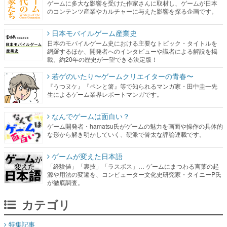
ゲームに多大な影響を受けた作家さんに取材し、ゲームが日本
のコンテンツ産業やカルチャーに与えた影響を探る企画です。
日本モバイルゲーム産業史
日本のモバイルゲーム史における主要なトピック・タイトルを
網羅するほか、開発者へのインタビューや識者による解説を掲
載。約20年の歴史が一望できる決定版！
若ゲのいたり〜ゲームクリエイターの青春〜
『うつヌケ』『ペンと箸』等で知られるマンガ家・田中圭一先
生によるゲーム業界レポートマンガです。
なんでゲームは面白い？
ゲーム開発者・hamatsu氏がゲームの魅力を画面や操作の具体的
な形から解き明かしていく、硬派で骨太な評論連載です。
ゲームが変えた日本語
「経験値」「裏技」「ラスボス」… ゲームにまつわる言葉の起
源や用法の変遷を、コンピューター文化史研究家・タイニーP氏
が徹底調査。
カテゴリ
特集記事