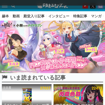
広告をスキップ
赫本
動画
殿堂入り記事
インタビュー
特集記事
マンガ
いま読まれている記事
ピックアップ
注目度
37037
注目度
22473
電ファミのいま読まれている記事ランキング
アプリセール情報