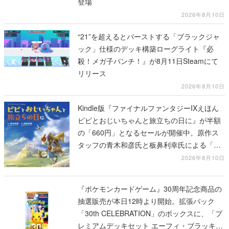
登場
2026年8月10日
“21”を超えるとバーストする「ブラックジャ
ック」仕様のデッキ構築ローグライト『必
殺！メガ子パンチ！』が8月11日Steamにて
リリース
2026年8月10日
Kindle版『ファイナルファンタジーIXえほん
ビビとおじいちゃんと旅立ちの日に』が半額
の「660円」となるセールが開催中。原作ス
タッフの青木和彦氏と板鼻利幸氏による「ビ
ビ」の前日譚
2026年8月10日
『ポケモンカードゲーム』30周年記念商品の
抽選販売が本日12時より開始。拡張パック
「30th CELEBRATION」のボックスに、「プ
レミアムデッキセット エーフィ・ブラッキ