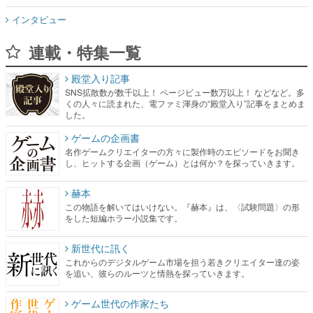
インタビュー
連載・特集一覧
殿堂入り記事
SNS拡散数が数千以上！ ページビュー数万以上！ などなど。多
くの人々に読まれた、電ファミ渾身の“殿堂入り”記事をまとめま
した。
ゲームの企画書
名作ゲームクリエイターの方々に製作時のエピソードをお聞き
し、ヒットする企画（ゲーム）とは何か？を探っていきます。
赫本
この物語を解いてはいけない。『赫本』は、〈試験問題〉の形
をした短編ホラー小説集です。
新世代に訊く
これからのデジタルゲーム市場を担う若きクリエイター達の姿
を追い、彼らのルーツと情熱を探っていきます。
ゲーム世代の作家たち