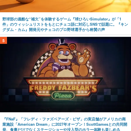
野球部の過酷な“補欠”を体験するゲーム『球ひろいSimulator』が「1
件」のウィッシュリストをもとにチェコ語に対応しSNSで話題に。『キン
グダム・カム』開発元やチェコのプロ野球選手から称賛の声
5
『FNaF』「フレディ・ファズベアーズ・ピザ」の実店舗がアメリカの商
業施設「American Dream」に2027年オープン！ScottGamesとの共同開
発、食事だけでなくステージショーや没入型のホラー体験も楽しめる