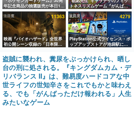
『ポケモンカードゲーム』30周
“朝凪先生”キャラデザのフィッ
年記念商品の抽選販売が本日12
トネスリズムゲーム『がんば
インタビュー
時より開始。拡張パック「30th
れ！チアリズム』Steamストア
注目度
11363
注目度
4279
CELEBRATION」のボックス
ページが公開。キャラクターの
連載・特集一覧
に、「プレミアムデッキセット
CVは陽向葵ゅかさん
エーフィ・ブラッキー」
「FUTURISTIC BOX」の計3商
殿堂入り記事
品
映画『バイオハザード』全世界
PlayStation公式ライセンス・ポ
SNS拡散数が数千以上！ ページビュー数万以上！ などな
ど。多くの人々に読まれた、電ファミ渾身の“殿堂入り”記
初公開シーン収録の「日本限
ップアップストアが池袋駅にて
事をまとめました。
定」予告映像が解禁。バイオの
期間限定で開催。夏のアパレル
日（8月10日）にあわせて、
や『ブラッドボーン』の新作ア
盗賊に襲われ、糞尿をぶっかけられ、晒し
ゲームの企画書
「ラクーンシティ総合病院」へ
イテムが登場
名作ゲームクリエイターの方々に製作時のエピソードをお
台の刑に処される。『キングダムカム・デ
行く配達人の姿が披露
聞きし、ヒットする企画（ゲーム）とは何か？を探ってい
きます。
リバランス II』は、難易度ハードコアな中
赫本
世ライフの世知辛さをこれでもかと味わえ
この物語を解いてはいけない。『赫本』は、〈試験問題〉
る、でも「がんばっただけ報われる」人生
の形をした短編ホラー小説集です。
みたいなゲーム
新世代に訊く
これからのデジタルゲーム市場を担う若きクリエイター達
の姿を追い、彼らのルーツと情熱を探っていきます。
ゲーム世代の作家たち
ゲームに多大な影響を受けた作家さんに取材し、ゲームが