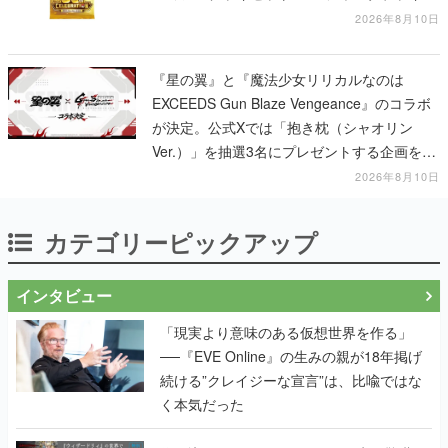
ー」「FUTURISTIC BOX」の計3商品
2026年8月10日
『星の翼』と『魔法少女リリカルなのは
EXCEEDS Gun Blaze Vengeance』のコラボ
が決定。公式Xでは「抱き枕（シャオリン
Ver.）」を抽選3名にプレゼントする企画を実
施中
2026年8月10日
カテゴリーピックアップ
インタビュー
「現実より意味のある仮想世界を作る」
──『EVE Online』の生みの親が18年掲げ
続ける”クレイジーな宣言”は、比喩ではな
く本気だった