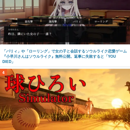
「パリィ」や「ローリング」で女の子と会話するソウルライク恋愛ゲーム
『小早川さんはソウルライク』無料公開。返事に失敗すると「YOU
DIED」
4