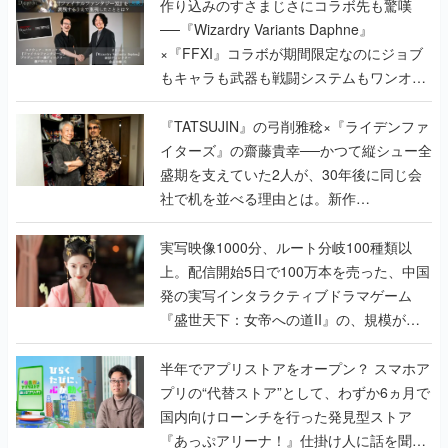
作り込みのすさまじさにコラボ先も驚嘆
──『Wizardry Variants Daphne』
×『FFXI』コラボが期間限定なのにジョブ
もキャラも武器も戦闘システムもワンオフ
で作り込まれた理由を両ディレクターに聞
く
『TATSUJIN』の弓削雅稔×『ライデンファ
イターズ』の齋藤貴幸──かつて縦シュー全
盛期を支えていた2人が、30年後に同じ会
社で机を並べる理由とは。新作
『TATSUJIN EXTREME』で初タッグを組
んだレジェンド2人に訊く開発秘話
実写映像1000分、ルート分岐100種類以
上。配信開始5日で100万本を売った、中国
発の実写インタラクティブドラマゲーム
『盛世天下：女帝への道II』の、規模が違
うこだわりをプロデューサーに聞いた
半年でアプリストアをオープン？ スマホア
プリの“代替ストア”として、わずか6ヵ月で
国内向けローンチを行った発見型ストア
『あっぷアリーナ！』仕掛け人に話を聞い