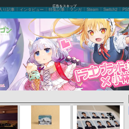
広告をスキップ
入り記事
インタビュー
特集記事
マンガ
Steam
Switch2
PS