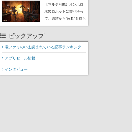
や大きな貝も
【マルチ可能】オンボロ
木製ロボットに乗り移っ
て、遺跡から“家具”を持ち
帰るホラーアクションゲ
ーム『GRAIN ROT』が本
ピックアップ
日8月8日Steamにて発
売。迫る“腐敗”から逃げ延
電ファミのいま読まれている記事ランキング
び、持ち帰った家具で基
アプリセール情報
地を再建
インタビュー