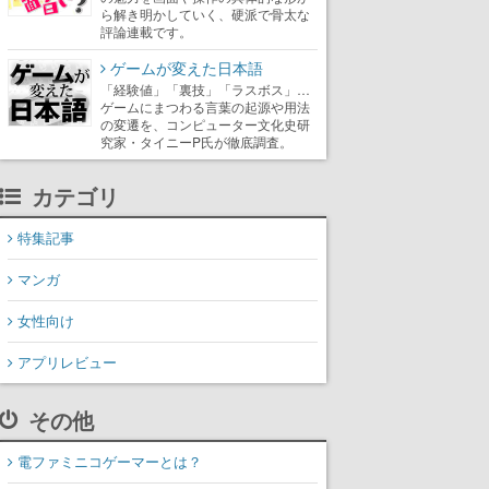
ら解き明かしていく、硬派で骨太な
評論連載です。
ゲームが変えた日本語
「経験値」「裏技」「ラスボス」…
ゲームにまつわる言葉の起源や用法
の変遷を、コンピューター文化史研
究家・タイニーP氏が徹底調査。
カテゴリ
特集記事
マンガ
女性向け
アプリレビュー
その他
電ファミニコゲーマーとは？