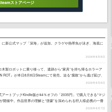
Steamストアページ
』に新公式マップ「深海」が追加。クラゲや熱帯魚が泳ぎ、海底に
2026年8月8日
ロ木製ロボットに乗り移って、遺跡から“家具”を持ち帰るホラーア
N ROT』が本日8月8日Steamにて発売。迫る“腐敗”から逃げ延び、
を再建
2026年8月8日
ートブックKindle版が44％オフの「2035円」で購入できる“マジ
が開催中。作品世界の理解と“啓蒙”を深められる狩人様必携の一冊
2026年8月7日