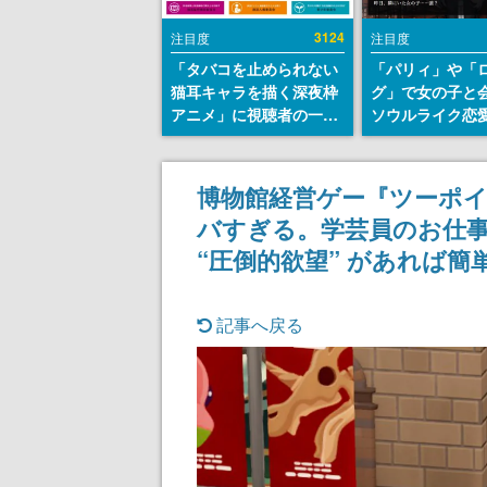
3124
注目度
注目度
「タバコを止められない
「パリィ」や「
猫耳キャラを描く深夜枠
グ」で女の子と
アニメ」に視聴者の一部
ソウルライク恋
から批判意見。違法薬物
『小早川さんは
の使用と思しき描写も含
イク』無料公開
めて、BPOが議論を交わ
失敗すると「YO
博物館経営ゲー『ツーポ
す
DIED」
バすぎる。学芸員のお仕
“圧倒的欲望” があれば簡
記事へ戻る