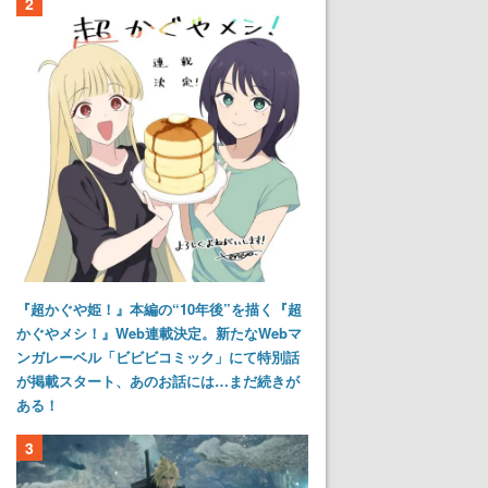
2
『超かぐや姫！』本編の“10年後”を描く『超
かぐやメシ！』Web連載決定。新たなWebマ
ンガレーベル「ビビビコミック」にて特別話
が掲載スタート、あのお話には…まだ続きが
ある！
3