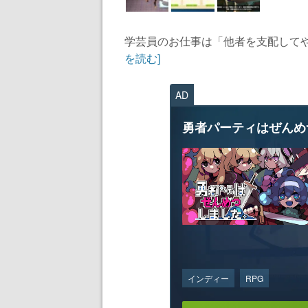
学芸員のお仕事は「他者を支配してやろ
を読む]
AD
勇者パーティはぜんめ
インディー
RPG