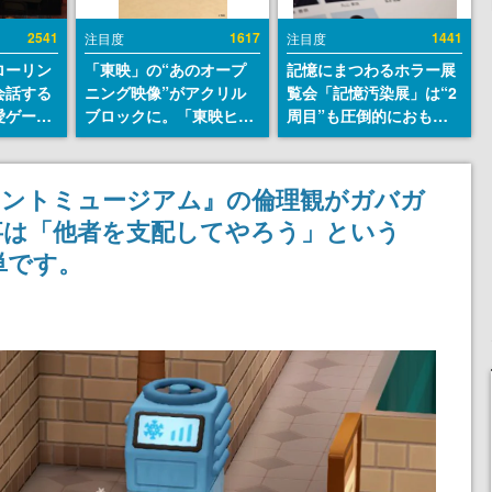
2541
1617
1441
注目度
注目度
ローリン
「東映」の“あのオープ
記憶にまつわるホラー展
会話する
ニング映像”がアクリル
覧会「記憶汚染展」は“2
愛ゲーム
ブロックに。「東映ヒス
周目”も圧倒的におもし
ソウルラ
トリカル グッズコレクシ
ろい。自分の記憶が“汚
。返事に
ョン」が8月下旬より発
染された”ことに気づい
U
売
た瞬間、展示の意味が変
イントミュージアム』の倫理観がガバガ
わる。1周目はホラーと
事は「他者を支配してやろう」という
して、2周目はミステリ
ーの解決編として【ネタ
単です。
バレあり】