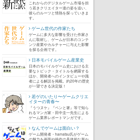
これからのデジタルゲーム市場を担
う若きクリエイター達の姿を追い、
彼らのルーツと情熱を探っていきま
す。
ゲーム世代の作家たち
ゲームに多大な影響を受けた作家さ
んに取材し、ゲームが日本のコンテ
ンツ産業やカルチャーに与えた影響
を探る企画です。
日本モバイルゲーム産業史
日本のモバイルゲーム史における主
要なトピック・タイトルを網羅する
ほか、開発者へのインタビューや識
者による解説を掲載。約20年の歴史
が一望できる決定版！
若ゲのいたり〜ゲームクリエ
イターの青春〜
『うつヌケ』『ペンと箸』等で知ら
れるマンガ家・田中圭一先生による
ゲーム業界レポートマンガです。
なんでゲームは面白い？
ゲーム開発者・hamatsu氏がゲーム
の魅力を画面や操作の具体的な形か