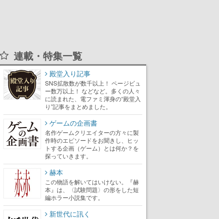
連載・特集一覧
殿堂入り記事
SNS拡散数が数千以上！ ページビュ
ー数万以上！ などなど。多くの人々
に読まれた、電ファミ渾身の“殿堂入
り”記事をまとめました。
ゲームの企画書
名作ゲームクリエイターの方々に製
作時のエピソードをお聞きし、ヒッ
トする企画（ゲーム）とは何か？を
探っていきます。
赫本
この物語を解いてはいけない。『赫
本』は、〈試験問題〉の形をした短
編ホラー小説集です。
新世代に訊く