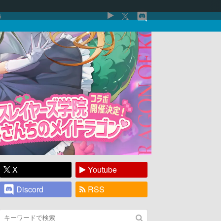
5
X
Youtube
Discord
RSS