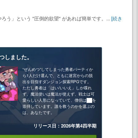
う」という "圧倒的欲望" があれば簡単です。...
[続き
つしました。
“ぜんめつ”してしまった勇者パーティか
ら1人だけ選んで、ともに迷宮からの脱
出を目指すダンジョン探索RPGです。
ただし勇者は「はい/いいえ」しか喋れ
ず、魔法使いは魔法が使えず、戦士は可
愛らしい人形になっていて、僧侶は██を
崇拝しています。誰を救うのかを選ぶの
は、あなたです。
リリース日：2026年第4四半期