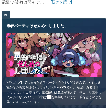
欲望" があれば簡単です。...
[続きを読む]
AD
勇者パーティはぜんめつしました。
“ぜんめつ”してしまった勇者パーティから1人だけ選んで、ともに迷
宮からの脱出を目指すダンジョン探索RPGです。 ただし勇者は「は
い/いいえ」しか喋れず、魔法使いは魔法が使えず、戦士は可愛らし
い人形になっていて、僧侶は██を崇拝しています。誰を救うのかを
選ぶのは、あなたです。