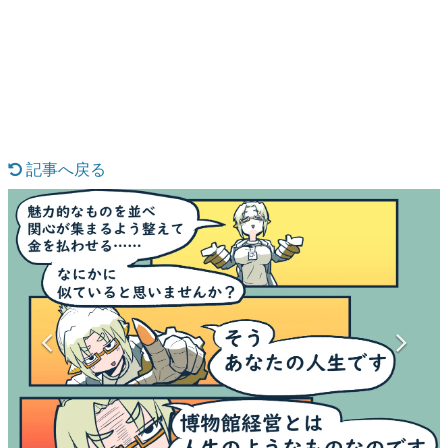
日本のコンテンツ産業やカルチャーに与えた影響を探る企
画です。
日本モバイルゲーム産業史
日本のモバイルゲーム史における主要なトピック・タイト
ルを網羅するほか、開発者へのインタビューや識者による
解説を掲載。約20年の歴史が一望できる決定版！
若ゲのいたり〜ゲームクリエイターの青春〜
『うつヌケ』『ペンと箸』等で知られるマンガ家・田中圭
記事へ戻る
一先生によるゲーム業界レポートマンガです。
なんでゲームは面白い？
ゲーム開発者・hamatsu氏がゲームの魅力を画面や操作の
具体的な形から解き明かしていく、硬派で骨太な評論連載
です。
ゲームが変えた日本語
「経験値」「裏技」「ラスボス」… ゲームにまつわる言葉
の起源や用法の変遷を、コンピューター文化史研究家・タ
イニーP氏が徹底調査。
カテゴリ
特集記事