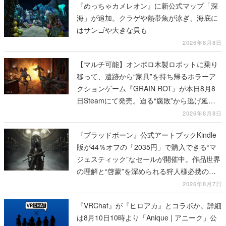
『めっちゃカメレオン』に新公式マップ「深
海」が追加。クラゲや熱帯魚が泳ぎ、海底に
はサンゴや大きな貝も
2026年8月8日
【マルチ可能】オンボロ木製ロボットに乗り
移って、遺跡から“家具”を持ち帰るホラーア
クションゲーム『GRAIN ROT』が本日8月8
日Steamにて発売。迫る“腐敗”から逃げ延
び、持ち帰った家具で基地を再建
2026年8月8日
『ブラッドボーン』公式アートブックKindle
版が44％オフの「2035円」で購入できる“マ
ジェスティック”なセールが開催中。作品世界
の理解と“啓蒙”を深められる狩人様必携の一
冊
2026年8月7日
『VRChat』が『ヒロアカ』とコラボか。詳細
は8月10日10時より「Anique | アニーク」公