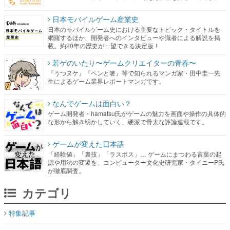
日本モバイルゲーム産業史
日本のモバイルゲーム史における主要なトピック・タイトルを
網羅するほか、開発者へのインタビューや識者による解説を掲
載。約20年の歴史が一望できる決定版！
若ゲのいたり〜ゲームクリエイターの青春〜
『うつヌケ』『ペンと箸』等で知られるマンガ家・田中圭一先
生によるゲーム業界レポートマンガです。
なんでゲームは面白い？
ゲーム開発者・hamatsu氏がゲームの魅力を画面や操作の具体的
な形から解き明かしていく、硬派で骨太な評論連載です。
ゲームが変えた日本語
「経験値」「裏技」「ラスボス」… ゲームにまつわる言葉の起
源や用法の変遷を、コンピューター文化史研究家・タイニーP氏
が徹底調査。
カテゴリ
特集記事