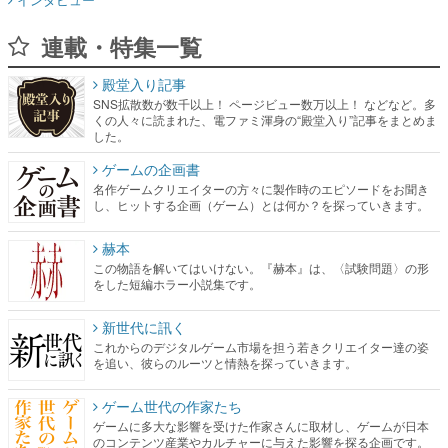
連載・特集一覧
殿堂入り記事
SNS拡散数が数千以上！ ページビュー数万以上！ などなど。多
くの人々に読まれた、電ファミ渾身の“殿堂入り”記事をまとめま
した。
ゲームの企画書
名作ゲームクリエイターの方々に製作時のエピソードをお聞き
し、ヒットする企画（ゲーム）とは何か？を探っていきます。
赫本
この物語を解いてはいけない。『赫本』は、〈試験問題〉の形
をした短編ホラー小説集です。
新世代に訊く
これからのデジタルゲーム市場を担う若きクリエイター達の姿
を追い、彼らのルーツと情熱を探っていきます。
ゲーム世代の作家たち
ゲームに多大な影響を受けた作家さんに取材し、ゲームが日本
のコンテンツ産業やカルチャーに与えた影響を探る企画です。