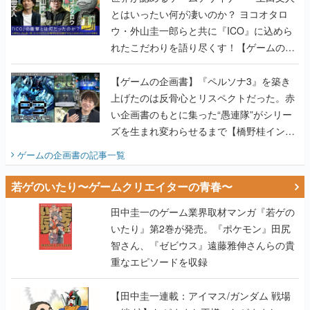
とはいったい何が凄いのか？ ヨコオタロ
ウ・外山圭一郎らと共に『ICO』に込めら
れたこだわりを語り尽くす！【ゲームの企
画書】
【ゲームの企画書】『ペルソナ3』を築き
上げたのは反骨心とリスペクトだった。赤
い企画書のもとに集った“愚連隊”がシリー
ズを生まれ変わらせるまで【橋野桂インタ
ビュー】
ゲームの企画書
の記事一覧
若ゲのいたり〜ゲームクリエイターの青春〜
田中圭一のゲーム業界取材マンガ『若ゲの
いたり』第2巻が発売。『ポケモン』田尻
智さん、『ゼビウス』遠藤雅伸さんらの貴
重なエピソードを収録
【田中圭一連載：アイマス/ガンダム 戦場