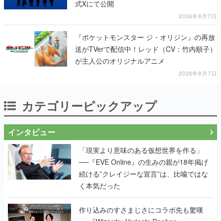
式Xにて公開
2026年8月7日
『ポケットモンスター ジ・オリジン』の再放
送がTVerで配信中！レッド（CV：竹内順子）
が主人公のオリジナルアニメ
2026年8月7日
カテゴリーピックアップ
インタビュー
「現実より意味のある仮想世界を作る」
──『EVE Online』の生みの親が18年掲げ
続ける”クレイジーな宣言”は、比喩ではな
く本気だった
作り込みのすさまじさにコラボ先も驚嘆