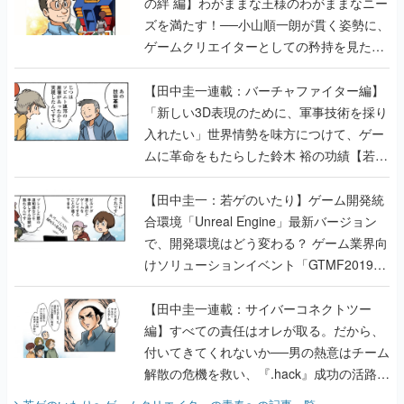
の絆 編】わがままな王様のわがままなニー
ズを満たす！──小山順一朗が貫く姿勢に、
ゲームクリエイターとしての矜持を見た
【若ゲのいたり最終回】
【田中圭一連載：バーチャファイター編】
「新しい3D表現のために、軍事技術を採り
入れたい」世界情勢を味方につけて、ゲー
ムに革命をもたらした鈴木 裕の功績【若ゲ
のいたり】
【田中圭一：若ゲのいたり】ゲーム開発統
合環境「Unreal Engine」最新バージョン
で、開発環境はどう変わる？ ゲーム業界向
けソリューションイベント「GTMF2019」
に行って、より理解を深めよう【PR】
【田中圭一連載：サイバーコネクトツー
編】すべての責任はオレが取る。だから、
付いてきてくれないか──男の熱意はチーム
解散の危機を救い、『.hack』成功の活路を
開く。業界の快男児・松山 洋に流れる血は