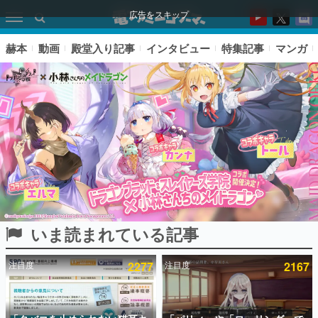
広告をスキップ
赫本
動画
殿堂入り記事
インタビュー
特集記事
マンガ
いま読まれている記事
ピックアップ
注目度
2277
注目度
2167
電ファミのいま読まれている記事ランキング
アプリセール情報