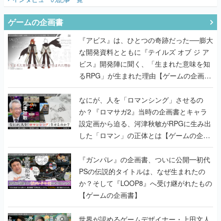
ゲームの企画書
『アビス』は、ひとつの奇跡だった──膨大
な開発資料とともに『テイルズ オブ ジ ア
ビス』開発陣に聞く、「生まれた意味を知
るRPG」が生まれた理由【ゲームの企画
書】
なにが、人を「ロマンシング」させるの
か？『ロマサガ2』当時の企画書とキャラ
設定画から迫る、河津秋敏がRPGに生み出
した「ロマン」の正体とは【ゲームの企画
書】
『ガンパレ』の企画書、ついに公開━初代
PSの伝説的タイトルは、なぜ生まれたの
か？そして『LOOP8』へ受け継がれたもの
【ゲームの企画書】
世界が認めるゲームデザイナー・上田文人