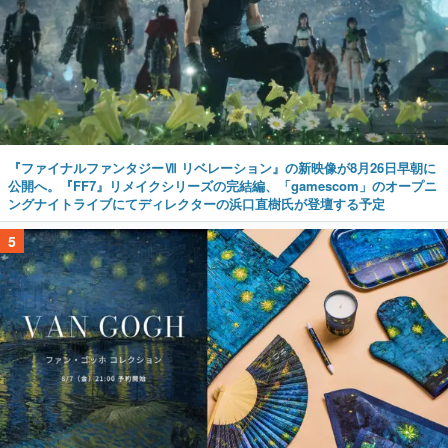
『ファイナルファンタジーⅦ リベレーション』の新映像が8月26日早朝に
公開へ。『FF7』リメイクシリーズの完結編、「gamescom」のオープニ
ングナイトライブにてディレクターの浜口直樹氏が登壇する予定
5