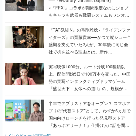
──『Wizardry Variants Daphne』
×『FFXI』コラボが期間限定なのにジョブ
もキャラも武器も戦闘システムもワンオフ
で作り込まれた理由を両ディレクターに聞
く
『TATSUJIN』の弓削雅稔×『ライデンファ
イターズ』の齋藤貴幸──かつて縦シュー全
盛期を支えていた2人が、30年後に同じ会
社で机を並べる理由とは。新作
『TATSUJIN EXTREME』で初タッグを組
んだレジェンド2人に訊く開発秘話
実写映像1000分、ルート分岐100種類以
上。配信開始5日で100万本を売った、中国
発の実写インタラクティブドラマゲーム
『盛世天下：女帝への道II』の、規模が違
うこだわりをプロデューサーに聞いた
半年でアプリストアをオープン？ スマホア
プリの“代替ストア”として、わずか6ヵ月で
国内向けローンチを行った発見型ストア
『あっぷアリーナ！』仕掛け人に話を聞い
てみた
インタビュー
の記事一覧