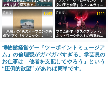
「タバコを止められない猫耳キ
「パリィ」や「ローリング」で
ャラを描く深夜枠アニメ」に視
女の子と会話するソウルライク
インタビュー
聴者の一部から批判意見。違法
恋愛ゲーム『小早川さんはソウ
注目度
1683
注目度
1111
薬物の使用と思しき描写も含め
ルライク』無料公開。返事に失
連載・特集一覧
て、BPOが議論を交わす
敗すると「YOU DIED」
殿堂入り記事
「東映」の“あのオープニング映
フロム新作『ダスクブラッド』
SNS拡散数が数千以上！ ページビュー数万以上！ などな
ど。多くの人々に読まれた、電ファミ渾身の“殿堂入り”記
像”がアクリルブロックに。「東
ネットワークテストの当選結果
事をまとめました。
映ヒストリカル グッズコレクシ
が8月7日22時に発表。応募サイ
ョン」が8月下旬より発売
トのマイページから確認可能、
博物館経営ゲー『ツーポイントミュージア
ゲームの企画書
テスト実施は8月21日～24日
名作ゲームクリエイターの方々に製作時のエピソードをお
ム』の倫理観がガバガバすぎる。学芸員の
聞きし、ヒットする企画（ゲーム）とは何か？を探ってい
きます。
お仕事は「他者を支配してやろう」という
赫本
“圧倒的欲望” があれば簡単です。
この物語を解いてはいけない。『赫本』は、〈試験問題〉
の形をした短編ホラー小説集です。
新世代に訊く
これからのデジタルゲーム市場を担う若きクリエイター達
の姿を追い、彼らのルーツと情熱を探っていきます。
ゲーム世代の作家たち
ゲームに多大な影響を受けた作家さんに取材し、ゲームが