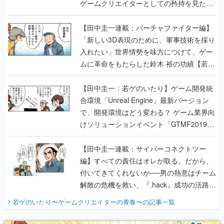
ゲームクリエイターとしての矜持を見た
【若ゲのいたり最終回】
【田中圭一連載：バーチャファイター編】
「新しい3D表現のために、軍事技術を採り
入れたい」世界情勢を味方につけて、ゲー
ムに革命をもたらした鈴木 裕の功績【若ゲ
のいたり】
【田中圭一：若ゲのいたり】ゲーム開発統
合環境「Unreal Engine」最新バージョン
で、開発環境はどう変わる？ ゲーム業界向
けソリューションイベント「GTMF2019」
に行って、より理解を深めよう【PR】
【田中圭一連載：サイバーコネクトツー
編】すべての責任はオレが取る。だから、
付いてきてくれないか──男の熱意はチーム
解散の危機を救い、『.hack』成功の活路を
開く。業界の快男児・松山 洋に流れる血は
若ゲのいたり〜ゲームクリエイターの青春〜
の記事一覧
『少年ジャンプ』色だった【若ゲのいた
り】