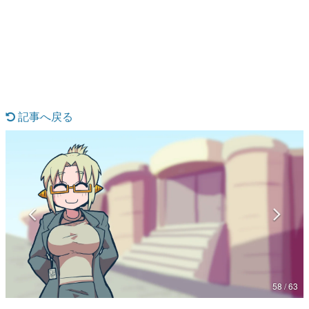
日本のコンテンツ産業やカルチャーに与えた影響を探る企
画です。
日本モバイルゲーム産業史
日本のモバイルゲーム史における主要なトピック・タイト
ルを網羅するほか、開発者へのインタビューや識者による
解説を掲載。約20年の歴史が一望できる決定版！
若ゲのいたり〜ゲームクリエイターの青春〜
『うつヌケ』『ペンと箸』等で知られるマンガ家・田中圭
記事へ戻る
一先生によるゲーム業界レポートマンガです。
なんでゲームは面白い？
ゲーム開発者・hamatsu氏がゲームの魅力を画面や操作の
具体的な形から解き明かしていく、硬派で骨太な評論連載
です。
ゲームが変えた日本語
「経験値」「裏技」「ラスボス」… ゲームにまつわる言葉
の起源や用法の変遷を、コンピューター文化史研究家・タ
イニーP氏が徹底調査。
カテゴリ
58 / 63
特集記事