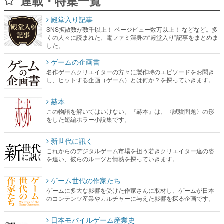
連載・特集一覧
殿堂入り記事
SNS拡散数が数千以上！ ページビュー数万以上！ などなど。多
くの人々に読まれた、電ファミ渾身の“殿堂入り”記事をまとめま
した。
ゲームの企画書
名作ゲームクリエイターの方々に製作時のエピソードをお聞き
し、ヒットする企画（ゲーム）とは何か？を探っていきます。
赫本
この物語を解いてはいけない。『赫本』は、〈試験問題〉の形
をした短編ホラー小説集です。
新世代に訊く
これからのデジタルゲーム市場を担う若きクリエイター達の姿
を追い、彼らのルーツと情熱を探っていきます。
ゲーム世代の作家たち
ゲームに多大な影響を受けた作家さんに取材し、ゲームが日本
のコンテンツ産業やカルチャーに与えた影響を探る企画です。
日本モバイルゲーム産業史