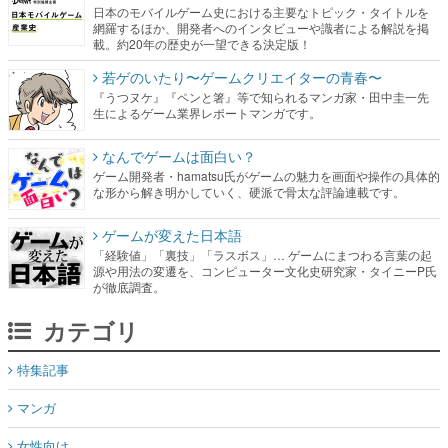
日本のモバイルゲーム史における主要なトピック・タイトルを
網羅するほか、開発者へのインタビューや識者による解説を掲
載。約20年の歴史が一望できる決定版！
若ゲのいたり〜ゲームクリエイターの青春〜
『うつヌケ』『ペンと箸』等で知られるマンガ家・田中圭一先
生によるゲーム業界レポートマンガです。
なんでゲームは面白い？
ゲーム開発者・hamatsu氏がゲームの魅力を画面や操作の具体的
な形から解き明かしていく、硬派で骨太な評論連載です。
ゲームが変えた日本語
「経験値」「裏技」「ラスボス」… ゲームにまつわる言葉の起
源や用法の変遷を、コンピューター文化史研究家・タイニーP氏
が徹底調査。
カテゴリ
特集記事
マンガ
女性向け