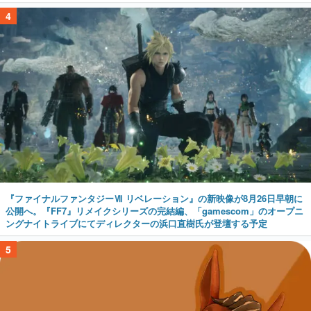
4
『ファイナルファンタジーⅦ リベレーション』の新映像が8月26日早朝に
公開へ。『FF7』リメイクシリーズの完結編、「gamescom」のオープニ
ングナイトライブにてディレクターの浜口直樹氏が登壇する予定
5