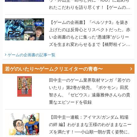
れたこだわりを語り尽くす！【ゲームの企
画書】
【ゲームの企画書】『ペルソナ3』を築き
上げたのは反骨心とリスペクトだった。赤
い企画書のもとに集った“愚連隊”がシリー
ズを生まれ変わらせるまで【橋野桂インタ
ビュー】
ゲームの企画書
の記事一覧
若ゲのいたり〜ゲームクリエイターの青春〜
田中圭一のゲーム業界取材マンガ『若ゲの
いたり』第2巻が発売。『ポケモン』田尻
智さん、『ゼビウス』遠藤雅伸さんらの貴
重なエピソードを収録
【田中圭一連載：アイマス/ガンダム 戦場
の絆 編】わがままな王様のわがままなニー
ズを満たす！──小山順一朗が貫く姿勢に、