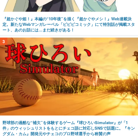
『超かぐや姫！』本編の“10年後”を描く『超かぐやメシ！』Web連載決
定。新たなWebマンガレーベル「ビビビコミック」にて特別話が掲載スタ
ート、あのお話には…まだ続きがある！
3
野球部の過酷な“補欠”を体験するゲーム『球ひろいSimulator』が「1
件」のウィッシュリストをもとにチェコ語に対応しSNSで話題に。『キン
グダム・カム』開発元やチェコのプロ野球選手から称賛の声