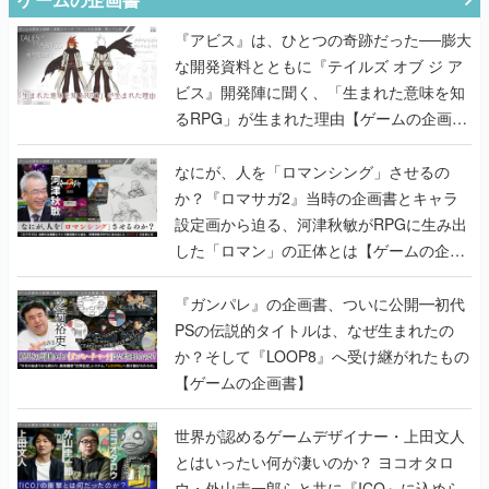
『アビス』は、ひとつの奇跡だった──膨大
な開発資料とともに『テイルズ オブ ジ ア
ビス』開発陣に聞く、「生まれた意味を知
るRPG」が生まれた理由【ゲームの企画
書】
なにが、人を「ロマンシング」させるの
か？『ロマサガ2』当時の企画書とキャラ
設定画から迫る、河津秋敏がRPGに生み出
した「ロマン」の正体とは【ゲームの企画
書】
『ガンパレ』の企画書、ついに公開━初代
PSの伝説的タイトルは、なぜ生まれたの
か？そして『LOOP8』へ受け継がれたもの
【ゲームの企画書】
世界が認めるゲームデザイナー・上田文人
とはいったい何が凄いのか？ ヨコオタロ
ウ・外山圭一郎らと共に『ICO』に込めら