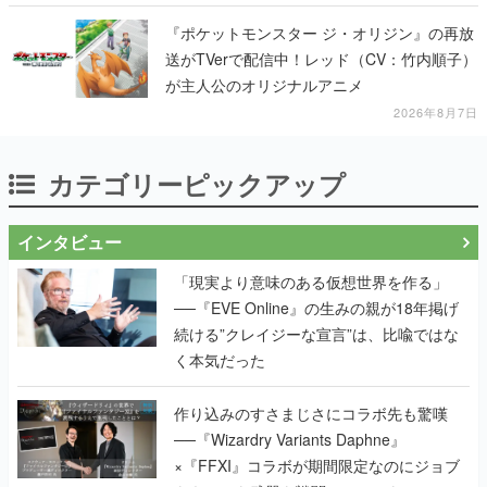
『ポケットモンスター ジ・オリジン』の再放
送がTVerで配信中！レッド（CV：竹内順子）
が主人公のオリジナルアニメ
2026年8月7日
カテゴリーピックアップ
インタビュー
「現実より意味のある仮想世界を作る」
──『EVE Online』の生みの親が18年掲げ
続ける”クレイジーな宣言”は、比喩ではな
く本気だった
作り込みのすさまじさにコラボ先も驚嘆
──『Wizardry Variants Daphne』
×『FFXI』コラボが期間限定なのにジョブ