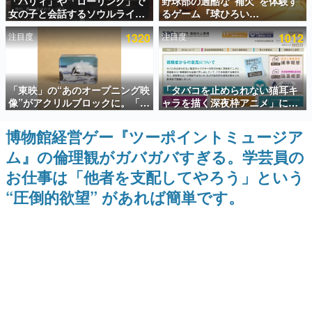
「パリィ」や「ローリング」で
野球部の過酷な“補欠”を体験す
女の子と会話するソウルライク
るゲーム『球ひろい
インタビュー
恋愛ゲーム『小早川さんはソウ
Simulator』が「1件」のウィッ
注目度
1320
注目度
1012
ルライク』無料公開。返事に失
シュリストをもとにチェコ語に
連載・特集一覧
敗すると「YOU DIED」
対応しSNSで話題に。『キング
ダム・カム』開発元やチェコの
プロ野球選手から称賛の声
殿堂入り記事
「東映」の“あのオープニング映
「タバコを止められない猫耳キ
SNS拡散数が数千以上！ ページビュー数万以上！ などな
ど。多くの人々に読まれた、電ファミ渾身の“殿堂入り”記
像”がアクリルブロックに。「東
ャラを描く深夜枠アニメ」に視
事をまとめました。
映ヒストリカル グッズコレクシ
聴者の一部から批判意見。違法
ョン」が8月下旬より発売
薬物の使用と思しき描写も含め
博物館経営ゲー『ツーポイントミュージア
ゲームの企画書
て、BPOが議論を交わす
名作ゲームクリエイターの方々に製作時のエピソードをお
ム』の倫理観がガバガバすぎる。学芸員の
聞きし、ヒットする企画（ゲーム）とは何か？を探ってい
きます。
お仕事は「他者を支配してやろう」という
赫本
“圧倒的欲望” があれば簡単です。
この物語を解いてはいけない。『赫本』は、〈試験問題〉
の形をした短編ホラー小説集です。
新世代に訊く
これからのデジタルゲーム市場を担う若きクリエイター達
の姿を追い、彼らのルーツと情熱を探っていきます。
ゲーム世代の作家たち
ゲームに多大な影響を受けた作家さんに取材し、ゲームが