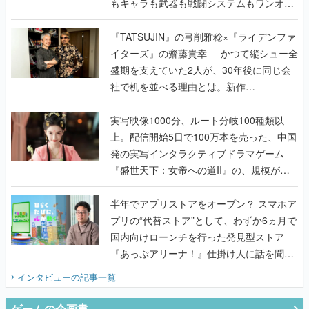
もキャラも武器も戦闘システムもワンオフ
で作り込まれた理由を両ディレクターに聞
く
『TATSUJIN』の弓削雅稔×『ライデンファ
イターズ』の齋藤貴幸──かつて縦シュー全
盛期を支えていた2人が、30年後に同じ会
社で机を並べる理由とは。新作
『TATSUJIN EXTREME』で初タッグを組
んだレジェンド2人に訊く開発秘話
実写映像1000分、ルート分岐100種類以
上。配信開始5日で100万本を売った、中国
発の実写インタラクティブドラマゲーム
『盛世天下：女帝への道II』の、規模が違
うこだわりをプロデューサーに聞いた
半年でアプリストアをオープン？ スマホア
プリの“代替ストア”として、わずか6ヵ月で
国内向けローンチを行った発見型ストア
『あっぷアリーナ！』仕掛け人に話を聞い
てみた
インタビュー
の記事一覧
ゲームの企画書