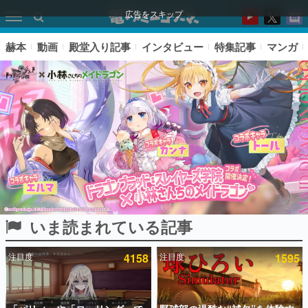
広告をスキップ
赫本
動画
殿堂入り記事
インタビュー
特集記事
マンガ
いま読まれている記事
ピックアップ
注目度
4158
注目度
1595
電ファミのいま読まれている記事ランキング
アプリセール情報