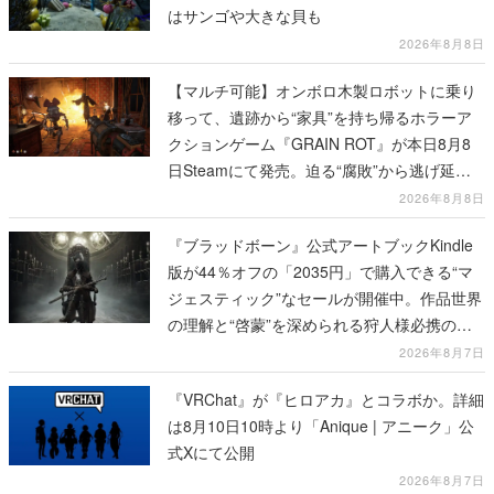
はサンゴや大きな貝も
2026年8月8日
【マルチ可能】オンボロ木製ロボットに乗り
移って、遺跡から“家具”を持ち帰るホラーア
クションゲーム『GRAIN ROT』が本日8月8
日Steamにて発売。迫る“腐敗”から逃げ延
び、持ち帰った家具で基地を再建
2026年8月8日
『ブラッドボーン』公式アートブックKindle
版が44％オフの「2035円」で購入できる“マ
ジェスティック”なセールが開催中。作品世界
の理解と“啓蒙”を深められる狩人様必携の一
冊
2026年8月7日
『VRChat』が『ヒロアカ』とコラボか。詳細
は8月10日10時より「Anique | アニーク」公
式Xにて公開
2026年8月7日