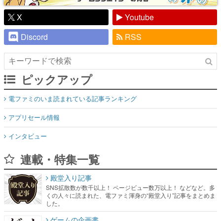
X
Youtube
Discord
RSS
ピックアップ
電ファミのいま読まれている記事ランキング
アプリセール情報
インタビュー
連載・特集一覧
殿堂入り記事
SNS拡散数が数千以上！ ページビュー数万以上！ などなど。多
くの人々に読まれた、電ファミ渾身の“殿堂入り”記事をまとめま
した。
ゲームの企画書