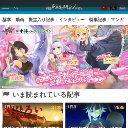
広告をスキップ
赫本
動画
殿堂入り記事
インタビュー
特集記事
マンガ
いま読まれている記事
ピックアップ
注目度
3729
注目度
2585
電ファミのいま読まれている記事ランキング
アプリセール情報