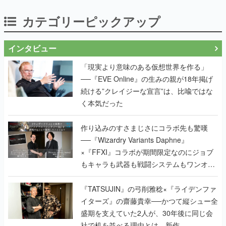
カテゴリーピックアップ
インタビュー
「現実より意味のある仮想世界を作る」
──『EVE Online』の生みの親が18年掲げ
続ける”クレイジーな宣言”は、比喩ではな
く本気だった
作り込みのすさまじさにコラボ先も驚嘆
──『Wizardry Variants Daphne』
×『FFXI』コラボが期間限定なのにジョブ
もキャラも武器も戦闘システムもワンオフ
で作り込まれた理由を両ディレクターに聞
く
『TATSUJIN』の弓削雅稔×『ライデンファ
イターズ』の齋藤貴幸──かつて縦シュー全
盛期を支えていた2人が、30年後に同じ会
社で机を並べる理由とは。新作