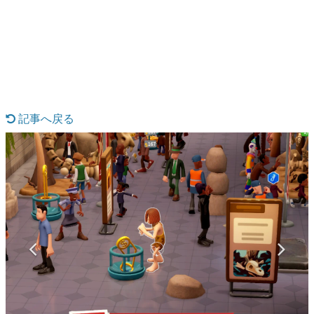
日本のコンテンツ産業やカルチャーに与えた影響を探る企
画です。
日本モバイルゲーム産業史
日本のモバイルゲーム史における主要なトピック・タイト
ルを網羅するほか、開発者へのインタビューや識者による
解説を掲載。約20年の歴史が一望できる決定版！
若ゲのいたり〜ゲームクリエイターの青春〜
『うつヌケ』『ペンと箸』等で知られるマンガ家・田中圭
記事へ戻る
一先生によるゲーム業界レポートマンガです。
なんでゲームは面白い？
ゲーム開発者・hamatsu氏がゲームの魅力を画面や操作の
具体的な形から解き明かしていく、硬派で骨太な評論連載
です。
ゲームが変えた日本語
「経験値」「裏技」「ラスボス」… ゲームにまつわる言葉
の起源や用法の変遷を、コンピューター文化史研究家・タ
イニーP氏が徹底調査。
カテゴリ
特集記事