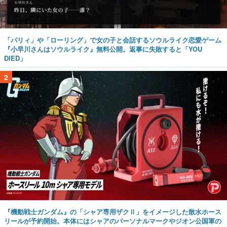
「パリィ」や「ローリング」で女の子と会話するソウルライク恋愛ゲーム
『小早川さんはソウルライク』無料公開。返事に失敗すると「YOU
DIED」
2
『機動戦士ガンダム』の「シャア専用ザクⅡ」をイメージした散水ホース
リールが予約開始。本体にはシャアのパーソナルマークやジオン公国軍の