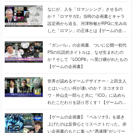
書】
なにが、人を「ロマンシング」させるの
か？『ロマサガ2』当時の企画書とキャラ
設定画から迫る、河津秋敏がRPGに生み出
した「ロマン」の正体とは【ゲームの企画
書】
『ガンパレ』の企画書、ついに公開━初代
PSの伝説的タイトルは、なぜ生まれたの
か？そして『LOOP8』へ受け継がれたもの
【ゲームの企画書】
世界が認めるゲームデザイナー・上田文人
とはいったい何が凄いのか？ ヨコオタロ
ウ・外山圭一郎らと共に『ICO』に込めら
れたこだわりを語り尽くす！【ゲームの企
画書】
【ゲームの企画書】『ペルソナ3』を築き
上げたのは反骨心とリスペクトだった。赤
い企画書のもとに集った“愚連隊”がシリー