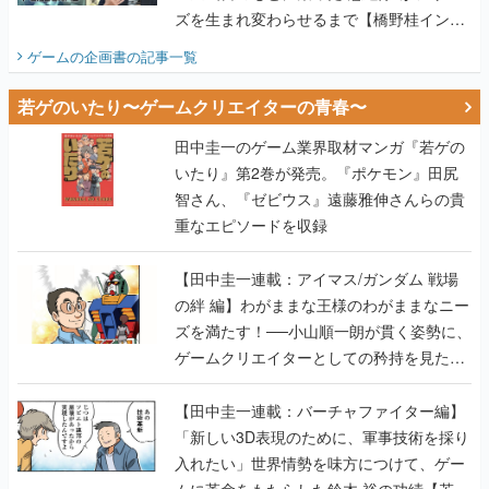
ズを生まれ変わらせるまで【橋野桂インタ
ビュー】
ゲームの企画書
の記事一覧
若ゲのいたり〜ゲームクリエイターの青春〜
田中圭一のゲーム業界取材マンガ『若ゲの
いたり』第2巻が発売。『ポケモン』田尻
智さん、『ゼビウス』遠藤雅伸さんらの貴
重なエピソードを収録
【田中圭一連載：アイマス/ガンダム 戦場
の絆 編】わがままな王様のわがままなニー
ズを満たす！──小山順一朗が貫く姿勢に、
ゲームクリエイターとしての矜持を見た
【若ゲのいたり最終回】
【田中圭一連載：バーチャファイター編】
「新しい3D表現のために、軍事技術を採り
入れたい」世界情勢を味方につけて、ゲー
ムに革命をもたらした鈴木 裕の功績【若ゲ