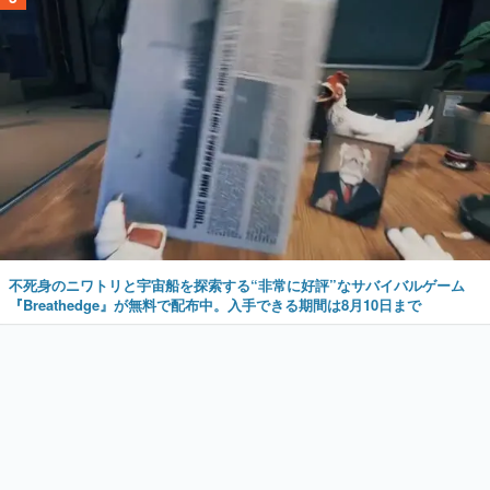
不死身のニワトリと宇宙船を探索する“非常に好評”なサバイバルゲーム
『Breathedge』が無料で配布中。入手できる期間は8月10日まで