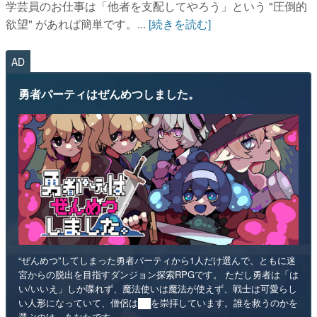
学芸員のお仕事は「他者を支配してやろう」という "圧倒的
欲望" があれば簡単です。...
[続きを読む]
AD
勇者パーティはぜんめつしました。
“ぜんめつ”してしまった勇者パーティから1人だけ選んで、ともに迷
宮からの脱出を目指すダンジョン探索RPGです。 ただし勇者は「は
い/いいえ」しか喋れず、魔法使いは魔法が使えず、戦士は可愛らし
い人形になっていて、僧侶は██を崇拝しています。誰を救うのかを
選ぶのは、あなたです。