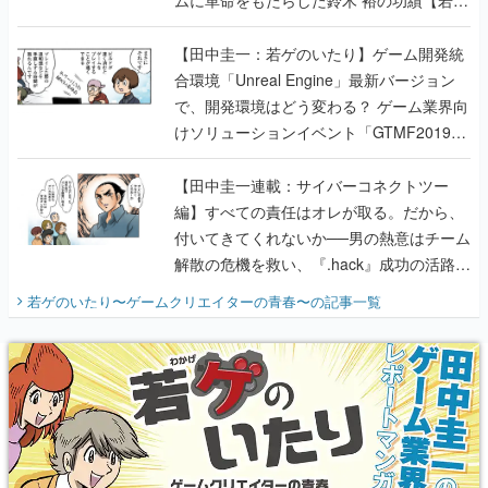
のいたり】
【田中圭一：若ゲのいたり】ゲーム開発統
合環境「Unreal Engine」最新バージョン
で、開発環境はどう変わる？ ゲーム業界向
けソリューションイベント「GTMF2019」
に行って、より理解を深めよう【PR】
【田中圭一連載：サイバーコネクトツー
編】すべての責任はオレが取る。だから、
付いてきてくれないか──男の熱意はチーム
解散の危機を救い、『.hack』成功の活路を
開く。業界の快男児・松山 洋に流れる血は
若ゲのいたり〜ゲームクリエイターの青春〜
の記事一覧
『少年ジャンプ』色だった【若ゲのいた
り】