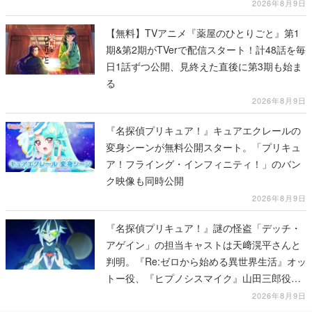
2026年8月9日
【無料】TVアニメ『薬屋のひとりごと』第1
期&第2期がTVerで配信スタート！計48話を毎
日1話ずつ公開、見終えた直後に第3期も始ま
る
2026年8月9日
『名探偵プリキュア！』キュアエクレールの
変身シーンが無料公開スタート。「プリキュ
ア！フライング・インフィニティ！」のバン
ク映像も同時公開
2026年8月9日
『名探偵プリキュア！』謎の怪盗「デッチ・
アゲイン」の担当キャストは天﨑滉平さんと
判明。『Re:ゼロから始める異世界生活』オッ
トー役、『ヒプノシスマイク』山田三郎役な
ど
2026年8月9日