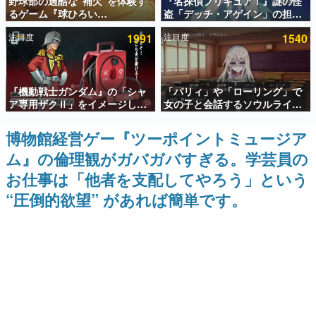
野球部の過酷な“補欠”を体験す
『名探偵プリキュア！』謎の怪
るゲーム『球ひろい
盗「デッチ・アゲイン」の担当
インタビュー
Simulator』が「1件」のウィッ
キャストは天﨑滉平さんと判
注目度
1991
注目度
1540
シュリストをもとにチェコ語に
明。『Re:ゼロから始める異世
連載・特集一覧
対応しSNSで話題に。『キング
界生活』オットー役、『ヒプノ
ダム・カム』開発元やチェコの
シスマイク』山田三郎役など
プロ野球選手から称賛の声
殿堂入り記事
『機動戦士ガンダム』の「シャ
「パリィ」や「ローリング」で
SNS拡散数が数千以上！ ページビュー数万以上！ などな
ど。多くの人々に読まれた、電ファミ渾身の“殿堂入り”記
ア専用ザクⅡ」をイメージした
女の子と会話するソウルライク
事をまとめました。
散水ホースリールが予約開始。
恋愛ゲーム『小早川さんはソウ
本体にはシャアのパーソナルマ
ルライク』無料公開。返事に失
博物館経営ゲー『ツーポイントミュージア
ゲームの企画書
ークやジオン公国軍のエンブレ
敗すると「YOU DIED」
名作ゲームクリエイターの方々に製作時のエピソードをお
ム』の倫理観がガバガバすぎる。学芸員の
ム、型式番号などを配置
聞きし、ヒットする企画（ゲーム）とは何か？を探ってい
きます。
お仕事は「他者を支配してやろう」という
赫本
“圧倒的欲望” があれば簡単です。
この物語を解いてはいけない。『赫本』は、〈試験問題〉
の形をした短編ホラー小説集です。
新世代に訊く
これからのデジタルゲーム市場を担う若きクリエイター達
の姿を追い、彼らのルーツと情熱を探っていきます。
ゲーム世代の作家たち
ゲームに多大な影響を受けた作家さんに取材し、ゲームが