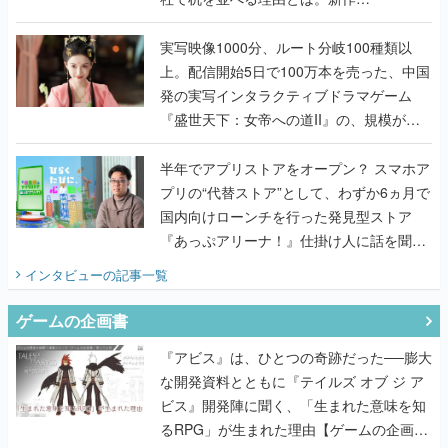
『TATSUJIN EXTREME』で初タッグを組
んだレジェンド2人に訊く開発秘話
実写映像1000分、ルート分岐100種類以
上。配信開始5日で100万本を売った、中国
発の実写インタラクティブドラマゲーム
『盛世天下：女帝への道II』の、規模が違
うこだわりをプロデューサーに聞いた
半年でアプリストアをオープン？ スマホア
プリの“代替ストア”として、わずか6ヵ月で
国内向けローンチを行った発見型ストア
『あっぷアリーナ！』仕掛け人に話を聞い
てみた
インタビュー
の記事一覧
ゲームの企画書
『アビス』は、ひとつの奇跡だった──膨大
な開発資料とともに『テイルズ オブ ジ ア
ビス』開発陣に聞く、「生まれた意味を知
るRPG」が生まれた理由【ゲームの企画