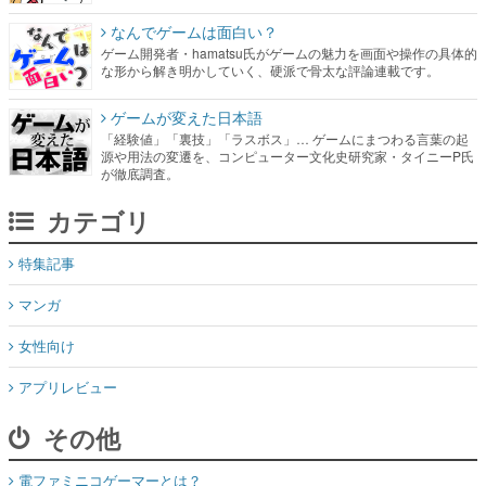
なんでゲームは面白い？
ゲーム開発者・hamatsu氏がゲームの魅力を画面や操作の具体的
な形から解き明かしていく、硬派で骨太な評論連載です。
ゲームが変えた日本語
「経験値」「裏技」「ラスボス」… ゲームにまつわる言葉の起
源や用法の変遷を、コンピューター文化史研究家・タイニーP氏
が徹底調査。
カテゴリ
特集記事
マンガ
女性向け
アプリレビュー
その他
電ファミニコゲーマーとは？