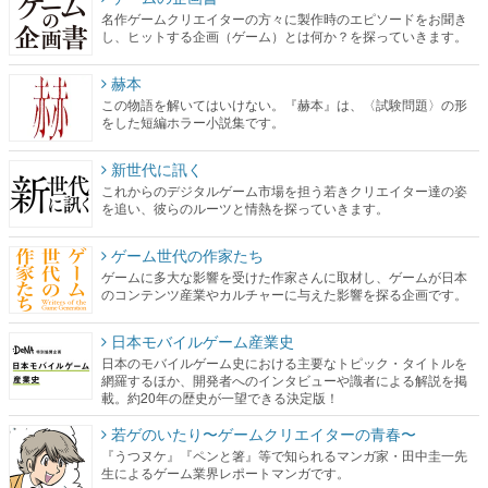
名作ゲームクリエイターの方々に製作時のエピソードをお聞き
し、ヒットする企画（ゲーム）とは何か？を探っていきます。
赫本
この物語を解いてはいけない。『赫本』は、〈試験問題〉の形
をした短編ホラー小説集です。
新世代に訊く
これからのデジタルゲーム市場を担う若きクリエイター達の姿
を追い、彼らのルーツと情熱を探っていきます。
ゲーム世代の作家たち
ゲームに多大な影響を受けた作家さんに取材し、ゲームが日本
のコンテンツ産業やカルチャーに与えた影響を探る企画です。
日本モバイルゲーム産業史
日本のモバイルゲーム史における主要なトピック・タイトルを
網羅するほか、開発者へのインタビューや識者による解説を掲
載。約20年の歴史が一望できる決定版！
若ゲのいたり〜ゲームクリエイターの青春〜
『うつヌケ』『ペンと箸』等で知られるマンガ家・田中圭一先
生によるゲーム業界レポートマンガです。