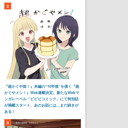
2
『超かぐや姫！』本編の“10年後”を描く『超
かぐやメシ！』Web連載決定。新たなWebマ
ンガレーベル「ビビビコミック」にて特別話
が掲載スタート、あのお話には…まだ続きが
ある！
3