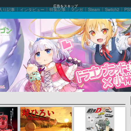
広告をスキップ
入り記事
インタビュー
特集記事
マンガ
Steam
Switch2
PS