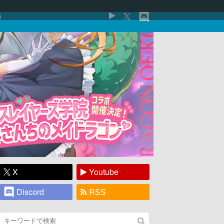
5
X
Youtube
Discord
RSS