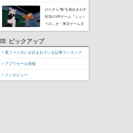
たネコたちと、ネコを溺
愛する人間のすれ違いを
ひたすら“靴”を舐めまわす
描く
狂気のVRゲーム『シュ～
ペロ』が「東京ゲームダ
ンジョン」に展示中。キ
ャッチコピーは「三度の
ピックアップ
飯より靴を舐めよう」と
前のめり。公式アカウン
電ファミのいま読まれている記事ランキング
トも開設され、2026年リ
アプリセール情報
リースに向けて開発中
インタビュー