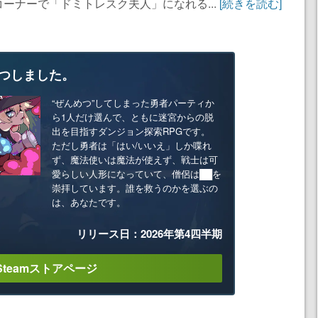
ーナーで「ドミトレスク夫人」になれる...
[続きを読む]
つしました。
“ぜんめつ”してしまった勇者パーティか
ら1人だけ選んで、ともに迷宮からの脱
出を目指すダンジョン探索RPGです。
ただし勇者は「はい/いいえ」しか喋れ
ず、魔法使いは魔法が使えず、戦士は可
愛らしい人形になっていて、僧侶は██を
崇拝しています。誰を救うのかを選ぶの
は、あなたです。
リリース日：2026年第4四半期
Steamストアページ