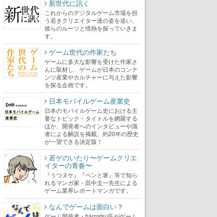
新世代に訊く
これからのデジタルゲーム市場を担
う若きクリエイター達の姿を追い、
彼らのルーツと情熱を探っていきま
す。
ゲーム世代の作家たち
ゲームに多大な影響を受けた作家さ
んに取材し、ゲームが日本のコンテ
ンツ産業やカルチャーに与えた影響
を探る企画です。
日本モバイルゲーム産業史
日本のモバイルゲーム史における主
要なトピック・タイトルを網羅する
ほか、開発者へのインタビューや識
者による解説を掲載。約20年の歴史
が一望できる決定版！
若ゲのいたり〜ゲームクリエ
イターの青春〜
『うつヌケ』『ペンと箸』等で知ら
れるマンガ家・田中圭一先生による
ゲーム業界レポートマンガです。
なんでゲームは面白い？
ゲーム開発者・hamatsu氏がゲーム