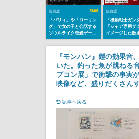
5885
注目度
注目度
「パリィ」や「ローリン
『機動戦士ガン
グ」で女の子と会話する
「シャア専用ザ
ソウルライク恋愛ゲーム
イメージした散
『小早川さんはソウルラ
リールが予約開
イク』無料公開。返事に
にはシャアのパ
失敗すると「YOU
マークやジオン
『モンハン』鎧の効果音
DIED」
エンブレム、型
いた。釣った魚が跳ねる音
どを配置
プコン展」で衝撃の事実が
映像など、盛りだくさん
記事へ戻る