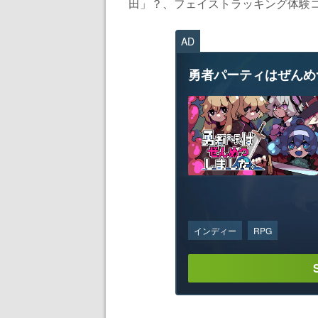
田」？、フェイストラッキング体験コ
AD
勇者パーティはぜんめ
インディー
RPG