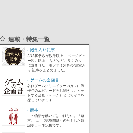
連載・特集一覧
殿堂入り記事
SNS拡散数が数千以上！ ページビュ
ー数万以上！ などなど。多くの人々
に読まれた、電ファミ渾身の“殿堂入
り”記事をまとめました。
ゲームの企画書
名作ゲームクリエイターの方々に製
作時のエピソードをお聞きし、ヒッ
トする企画（ゲーム）とは何か？を
探っていきます。
赫本
この物語を解いてはいけない。『赫
本』は、〈試験問題〉の形をした短
編ホラー小説集です。