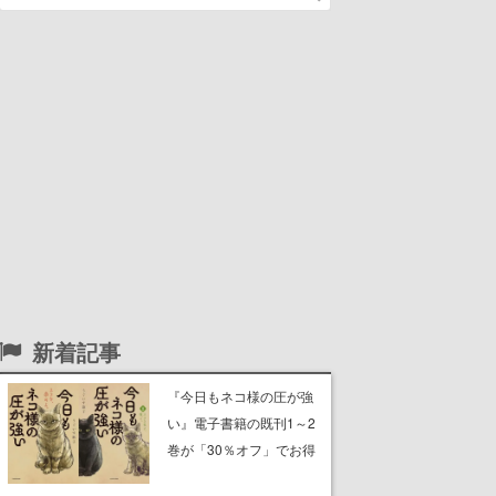
新着記事
『今日もネコ様の圧が強
い』電子書籍の既刊1～2
巻が「30％オフ」でお得
に。ジト目でツンツンし