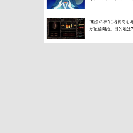
“船倉の神”に培養肉
が配信開始。目的地は
人間を増やし、加工し