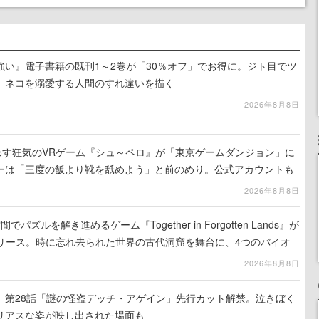
強い』電子書籍の既刊1～2巻が「30％オフ」でお得に。ジト目でツ
、ネコを溺愛する人間のすれ違いを描く
2026年8月8日
わす狂気のVRゲーム『シュ～ペロ』が「東京ゲームダンジョン」に
ーは「三度の飯より靴を舐めよう」と前のめり。公式アカウントも
リースに向けて開発中
2026年8月8日
ズルを解き進めるゲーム『Together in Forgotten Lands』が
でリリース。時に忘れ去られた世界の古代洞窟を舞台に、4つのバイオ
出を目指す
2026年8月8日
』第28話「謎の怪盗デッチ・アゲイン」先行カット解禁。泣きぼく
リアスな姿が映し出された場面も