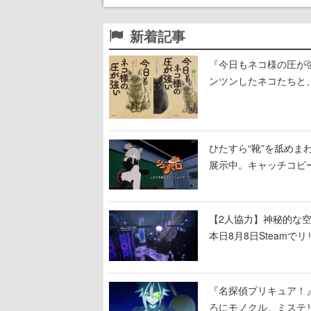
新着記事
『今日もネコ様の圧が
ンツンしたネコたちと
ひたすら“靴”を舐めま
展示中。キャッチコピ
開設され、2026年リ
【2人協力】神秘的な空間でパ
本日8月8日Steam
ームを探索しながら脱
『名探偵プリキュア！
ろにモノクル、ミステ