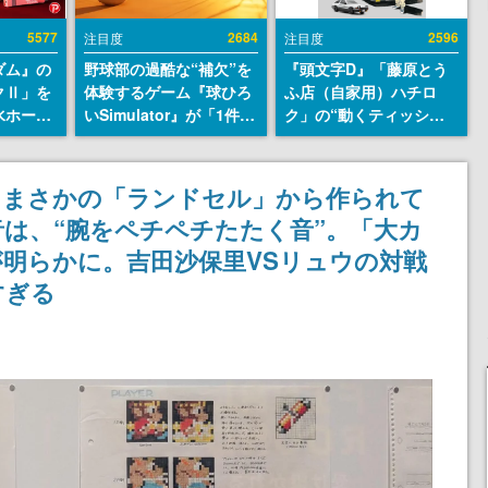
5577
2684
2596
注目度
注目度
ダム』の
野球部の過酷な“補欠”を
『頭文字D』「藤原とう
クⅡ」を
体験するゲーム『球ひろ
ふ店（自家用）ハチロ
水ホース
いSimulator』が「1件」
ク」の“動くティッシュ
始。本体
のウィッシュリストをも
ケース”が買えるポップ
ーソナル
とにチェコ語に対応し
アップショップが開催
公国軍の
SNSで話題に。『キング
へ。マンガの舞台である
、まさかの「ランドセル」から作られて
式番号な
ダム・カム』開発元やチ
群馬の「イオンモール高
は、“腕をペチペチたたく音”。「大カ
ェコのプロ野球選手から
崎」にて、8月11日から8
称賛の声
月20日までの期間限定で
明らかに。吉田沙保里VSリュウの対戦
開催予定
すぎる