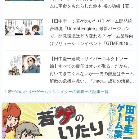
ムに革命をもたらした鈴木 裕の功績【若ゲ
のいたり】
【田中圭一：若ゲのいたり】ゲーム開発統
合環境「Unreal Engine」最新バージョン
で、開発環境はどう変わる？ ゲーム業界向
けソリューションイベント「GTMF2019」
に行って、より理解を深めよう【PR】
【田中圭一連載：サイバーコネクトツー
編】すべての責任はオレが取る。だから、
付いてきてくれないか──男の熱意はチーム
解散の危機を救い、『.hack』成功の活路を
開く。業界の快男児・松山 洋に流れる血は
若ゲのいたり〜ゲームクリエイターの青春〜
の記事一覧
『少年ジャンプ』色だった【若ゲのいた
り】