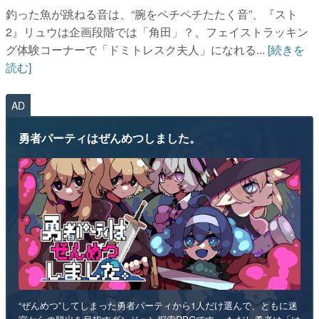
釣った魚が跳ねる音は、“腕をペチペチたたく音”、『スト
2』リュウは企画段階では「角田」？、フェイストラッキン
グ体験コーナーで「ドミトレスク夫人」になれる...
[続きを
読む]
AD
勇者パーティはぜんめつしました。
“ぜんめつ”してしまった勇者パーティから1人だけ選んで、ともに迷