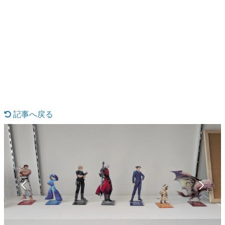
日本のコンテンツ産業やカルチャーに与えた影響を探る企
画です。
日本モバイルゲーム産業史
日本のモバイルゲーム史における主要なトピック・タイト
ルを網羅するほか、開発者へのインタビューや識者による
解説を掲載。約20年の歴史が一望できる決定版！
若ゲのいたり〜ゲームクリエイターの青春〜
『うつヌケ』『ペンと箸』等で知られるマンガ家・田中圭
一先生によるゲーム業界レポートマンガです。
記事へ戻る
なんでゲームは面白い？
ゲーム開発者・hamatsu氏がゲームの魅力を画面や操作の
具体的な形から解き明かしていく、硬派で骨太な評論連載
です。
ゲームが変えた日本語
「経験値」「裏技」「ラスボス」… ゲームにまつわる言葉
の起源や用法の変遷を、コンピューター文化史研究家・タ
イニーP氏が徹底調査。
カテゴリ
特集記事