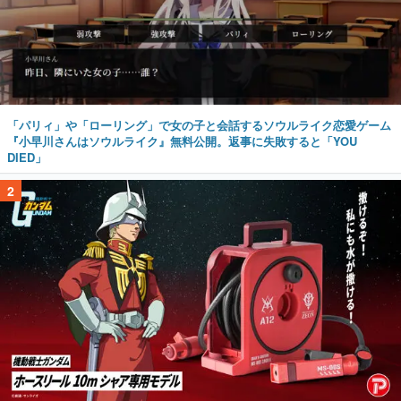
「パリィ」や「ローリング」で女の子と会話するソウルライク恋愛ゲーム
『小早川さんはソウルライク』無料公開。返事に失敗すると「YOU
DIED」
2