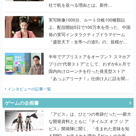
社で机を並べる理由とは。新作
『TATSUJIN EXTREME』で初タッグを組
んだレジェンド2人に訊く開発秘話
実写映像1000分、ルート分岐100種類以
上。配信開始5日で100万本を売った、中国
発の実写インタラクティブドラマゲーム
『盛世天下：女帝への道II』の、規模が違
うこだわりをプロデューサーに聞いた
半年でアプリストアをオープン？ スマホア
プリの“代替ストア”として、わずか6ヵ月で
国内向けローンチを行った発見型ストア
『あっぷアリーナ！』仕掛け人に話を聞い
てみた
インタビュー
の記事一覧
ゲームの企画書
『アビス』は、ひとつの奇跡だった──膨大
な開発資料とともに『テイルズ オブ ジ ア
ビス』開発陣に聞く、「生まれた意味を知
るRPG」が生まれた理由【ゲームの企画