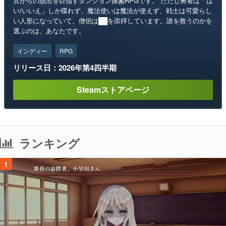
宮からの脱出を目指すダンジョン探索RPGです。 ただし勇者は「は
い/いいえ」しか喋れず、魔法使いは魔法が使えず、戦士は可愛らし
い人形になっていて、僧侶は██を崇拝しています。誰を救うのかを
選ぶのは、あなたです。
インディー
RPG
リリース日：2026年第4四半期
Steamストアページ
ランキング
1