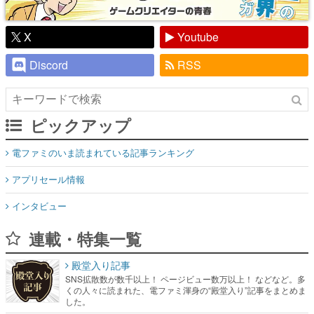
X
Youtube
Discord
RSS
ピックアップ
電ファミのいま読まれている記事ランキング
アプリセール情報
インタビュー
連載・特集一覧
殿堂入り記事
SNS拡散数が数千以上！ ページビュー数万以上！ などなど。多
くの人々に読まれた、電ファミ渾身の“殿堂入り”記事をまとめま
した。