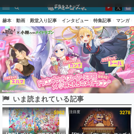
広告をスキップ
赫本
動画
殿堂入り記事
インタビュー
特集記事
マンガ
いま読まれている記事
ピックアップ
注目度
5962
注目度
3278
電ファミのいま読まれている記事ランキング
アプリセール情報