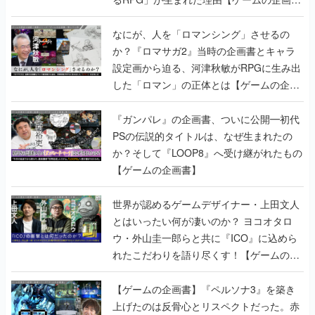
書】
なにが、人を「ロマンシング」させるの
か？『ロマサガ2』当時の企画書とキャラ
設定画から迫る、河津秋敏がRPGに生み出
した「ロマン」の正体とは【ゲームの企画
書】
『ガンパレ』の企画書、ついに公開━初代
PSの伝説的タイトルは、なぜ生まれたの
か？そして『LOOP8』へ受け継がれたもの
【ゲームの企画書】
世界が認めるゲームデザイナー・上田文人
とはいったい何が凄いのか？ ヨコオタロ
ウ・外山圭一郎らと共に『ICO』に込めら
れたこだわりを語り尽くす！【ゲームの企
画書】
【ゲームの企画書】『ペルソナ3』を築き
上げたのは反骨心とリスペクトだった。赤