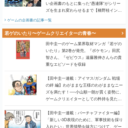
い企画書のもとに集った“愚連隊”がシリー
ズを生まれ変わらせるまで【橋野桂インタ
ビュー】
ゲームの企画書
の記事一覧
若ゲのいたり〜ゲームクリエイターの青春〜
田中圭一のゲーム業界取材マンガ『若ゲの
いたり』第2巻が発売。『ポケモン』田尻
智さん、『ゼビウス』遠藤雅伸さんらの貴
重なエピソードを収録
【田中圭一連載：アイマス/ガンダム 戦場
の絆 編】わがままな王様のわがままなニー
ズを満たす！──小山順一朗が貫く姿勢に、
ゲームクリエイターとしての矜持を見た
【若ゲのいたり最終回】
【田中圭一連載：バーチャファイター編】
「新しい3D表現のために、軍事技術を採り
入れたい」世界情勢を味方につけて、ゲー