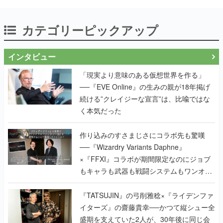
カテゴリーピックアップ
インタビュー
「現実より意味のある仮想世界を作る」
──『EVE Online』の生みの親が18年掲げ
続ける”クレイジーな宣言”は、比喩ではな
く本気だった
作り込みのすさまじさにコラボ先も驚嘆
──『Wizardry Variants Daphne』
×『FFXI』コラボが期間限定なのにジョブ
もキャラも武器も戦闘システムもワンオフ
で作り込まれた理由を両ディレクターに聞
く
『TATSUJIN』の弓削雅稔×『ライデンファ
イターズ』の齋藤貴幸──かつて縦シュー全
盛期を支えていた2人が、30年後に同じ会