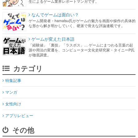
生によるゲーム業界レポートマンガです。
なんでゲームは面白い？
ゲーム開発者・hamatsu氏がゲームの魅力を画面や操作の具体的
な形から解き明かしていく、硬派で骨太な評論連載です。
ゲームが変えた日本語
「経験値」「裏技」「ラスボス」… ゲームにまつわる言葉の起
源や用法の変遷を、コンピューター文化史研究家・タイニーP氏
が徹底調査。
カテゴリ
特集記事
マンガ
女性向け
アプリレビュー
その他