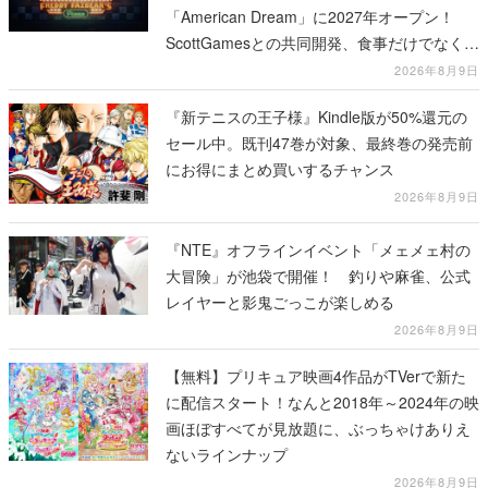
「American Dream」に2027年オープン！
ScottGamesとの共同開発、食事だけでなくス
テージショーや没入型のホラー体験も楽しめ
2026年8月9日
る
『新テニスの王子様』Kindle版が50%還元の
セール中。既刊47巻が対象、最終巻の発売前
にお得にまとめ買いするチャンス
2026年8月9日
『NTE』オフラインイベント「メェメェ村の
大冒険」が池袋で開催！ 釣りや麻雀、公式
レイヤーと影鬼ごっこが楽しめる
2026年8月9日
【無料】プリキュア映画4作品がTVerで新た
に配信スタート！なんと2018年～2024年の映
画ほぼすべてが見放題に、ぶっちゃけありえ
ないラインナップ
2026年8月9日