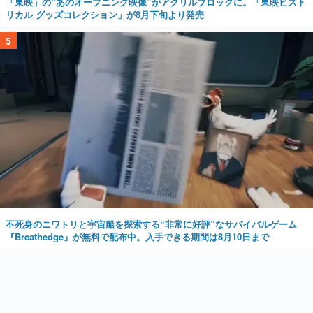
「東映」の“あのオープニング映像”がアクリルブロックに。「東映ヒスト
リカル グッズコレクション」が8月下旬より発売
5
不死身のニワトリと宇宙船を探索する“非常に好評”なサバイバルゲーム
『Breathedge』が無料で配布中。入手できる期間は8月10日まで