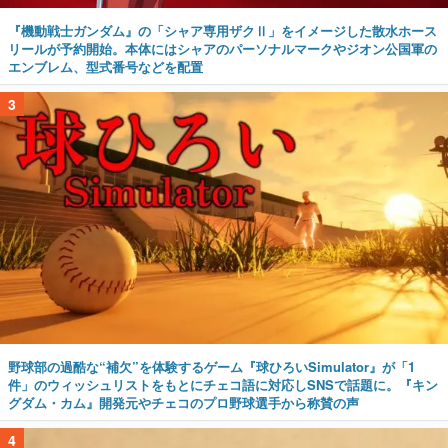
『機動戦士ガンダム』の「シャア専用ザクⅡ」をイメージした散水ホース
リールが予約開始。本体にはシャアのパーソナルマークやジオン公国軍の
エンブレム、型式番号などを配置
3
野球部の過酷な“補欠”を体験するゲーム『球ひろいSimulator』が「1
件」のウィッシュリストをもとにチェコ語に対応しSNSで話題に。『キン
グダム・カム』開発元やチェコのプロ野球選手から称賛の声
4