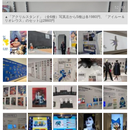
52 / 61
マンガ
▲「アクリルスタンド」（全6種）写真左から5種は各1980円、「アイルー＆
リオレウス」のセットは2860円
女性向け
アプリレビュー
その他
電ファミニコゲーマーとは？
運営：株式会社マレ