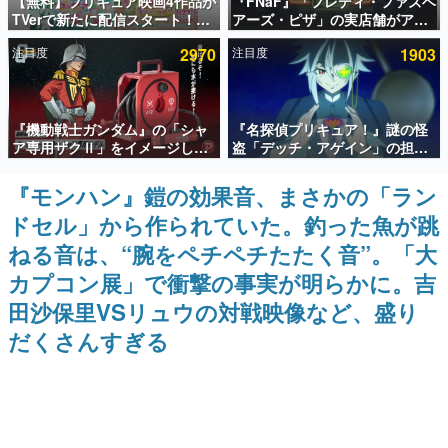
【無料】プリキュア映画4作品が
『FNaF』「フレディ・ファズベ
TVerで新たに配信スタート！な
アーズ・ピザ」の実店舗がアメ
インタビュー
んと2018年～2024年の映画ほぼ
リカの商業施設「American
注目度
2970
注目度
1903
すべてが見放題に、ぶっちゃけ
Dream」に2027年オープン！
連載・特集一覧
ありえないラインナップ
ScottGamesとの共同開発、食
事だけでなくステージショーや
没入型のホラー体験も楽しめる
殿堂入り記事
『機動戦士ガンダム』の「シャ
『名探偵プリキュア！』謎の怪
SNS拡散数が数千以上！ ページビュー数万以上！ などな
ど。多くの人々に読まれた、電ファミ渾身の“殿堂入り”記
ア専用ザクⅡ」をイメージした
盗「デッチ・アゲイン」の担当
事をまとめました。
散水ホースリールが予約開始。
キャストは天﨑滉平さんと判
本体にはシャアのパーソナルマ
明。『Re:ゼロから始める異世
『モンハン』鎧の効果音、まさかの「ラン
ゲームの企画書
ークやジオン公国軍のエンブレ
界生活』オットー役、『ヒプノ
名作ゲームクリエイターの方々に製作時のエピソードをお
ドセル」から作られていた。釣った魚が跳
ム、型式番号などを配置
シスマイク』山田三郎役など
聞きし、ヒットする企画（ゲーム）とは何か？を探ってい
きます。
ねる音は、“腕をペチペチたたく音”。「大
赫本
カプコン展」で衝撃の事実が明らかに。吉
この物語を解いてはいけない。『赫本』は、〈試験問題〉
田沙保里VSリュウの対戦映像など、盛り
の形をした短編ホラー小説集です。
だくさんすぎる
新世代に訊く
これからのデジタルゲーム市場を担う若きクリエイター達
の姿を追い、彼らのルーツと情熱を探っていきます。
ゲーム世代の作家たち
ゲームに多大な影響を受けた作家さんに取材し、ゲームが