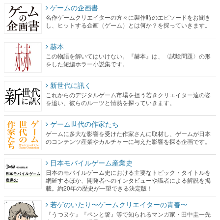
ゲームの企画書
名作ゲームクリエイターの方々に製作時のエピソードをお聞き
し、ヒットする企画（ゲーム）とは何か？を探っていきます。
赫本
この物語を解いてはいけない。『赫本』は、〈試験問題〉の形
をした短編ホラー小説集です。
新世代に訊く
これからのデジタルゲーム市場を担う若きクリエイター達の姿
を追い、彼らのルーツと情熱を探っていきます。
ゲーム世代の作家たち
ゲームに多大な影響を受けた作家さんに取材し、ゲームが日本
のコンテンツ産業やカルチャーに与えた影響を探る企画です。
日本モバイルゲーム産業史
日本のモバイルゲーム史における主要なトピック・タイトルを
網羅するほか、開発者へのインタビューや識者による解説を掲
載。約20年の歴史が一望できる決定版！
若ゲのいたり〜ゲームクリエイターの青春〜
『うつヌケ』『ペンと箸』等で知られるマンガ家・田中圭一先