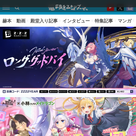
広告をスキップ
赫本
動画
殿堂入り記事
インタビュー
特集記事
マンガ
ピックアップ
電ファミのいま読まれている記事ランキング
アプリセール情報