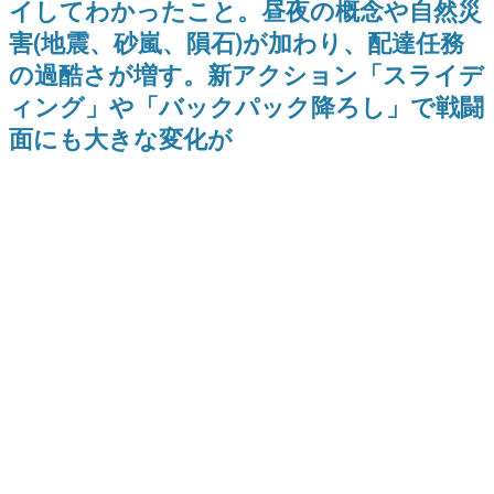
イしてわかったこと。昼夜の概念や自然災
のお話には…まだ続きがある！
日本のコンテンツ産業やカルチャーに与えた影響を探る企
害(地震、砂嵐、隕石)が加わり、配達任務
画です。
の過酷さが増す。新アクション「スライデ
日本モバイルゲーム産業史
日本のモバイルゲーム史における主要なトピック・タイト
ィング」や「バックパック降ろし」で戦闘
ルを網羅するほか、開発者へのインタビューや識者による
解説を掲載。約20年の歴史が一望できる決定版！
面にも大きな変化が
若ゲのいたり〜ゲームクリエイターの青春〜
『うつヌケ』『ペンと箸』等で知られるマンガ家・田中圭
一先生によるゲーム業界レポートマンガです。
なんでゲームは面白い？
ゲーム開発者・hamatsu氏がゲームの魅力を画面や操作の
具体的な形から解き明かしていく、硬派で骨太な評論連載
です。
ゲームが変えた日本語
「経験値」「裏技」「ラスボス」… ゲームにまつわる言葉
の起源や用法の変遷を、コンピューター文化史研究家・タ
イニーP氏が徹底調査。
カテゴリ
特集記事