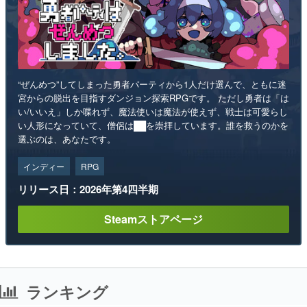
“ぜんめつ”してしまった勇者パーティから1人だけ選んで、ともに迷
宮からの脱出を目指すダンジョン探索RPGです。 ただし勇者は「は
い/いいえ」しか喋れず、魔法使いは魔法が使えず、戦士は可愛らし
い人形になっていて、僧侶は██を崇拝しています。誰を救うのかを
選ぶのは、あなたです。
インディー
RPG
リリース日：2026年第4四半期
Steamストアページ
ランキング