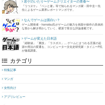
若ゲのいたり〜ゲームクリエイターの青春〜
『うつヌケ』『ペンと箸』等で知られるマンガ家・田中圭一先
生によるゲーム業界レポートマンガです。
なんでゲームは面白い？
ゲーム開発者・hamatsu氏がゲームの魅力を画面や操作の具体的
な形から解き明かしていく、硬派で骨太な評論連載です。
ゲームが変えた日本語
「経験値」「裏技」「ラスボス」… ゲームにまつわる言葉の起
源や用法の変遷を、コンピューター文化史研究家・タイニーP氏
が徹底調査。
カテゴリ
特集記事
マンガ
女性向け
アプリレビュー