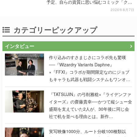
予定、自らの資質に思い悩むコミック「クロ
スロード」の朗読動画も公開
2026年8月7日
カテゴリーピックアップ
インタビュー
作り込みのすさまじさにコラボ先も驚嘆
──『Wizardry Variants Daphne』
×『FFXI』コラボが期間限定なのにジョブ
もキャラも武器も戦闘システムもワンオフ
で作り込まれた理由を両ディレクターに聞
く
『TATSUJIN』の弓削雅稔×『ライデンファ
イターズ』の齋藤貴幸──かつて縦シュー全
盛期を支えていた2人が、30年後に同じ会
社で机を並べる理由とは。新作
『TATSUJIN EXTREME』で初タッグを組
んだレジェンド2人に訊く開発秘話
実写映像1000分、ルート分岐100種類以