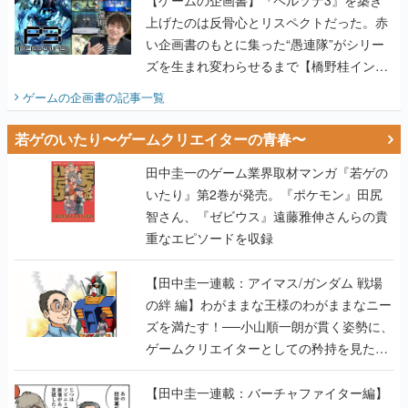
上げたのは反骨心とリスペクトだった。赤
い企画書のもとに集った“愚連隊”がシリー
ズを生まれ変わらせるまで【橋野桂インタ
ビュー】
ゲームの企画書
の記事一覧
若ゲのいたり〜ゲームクリエイターの青春〜
田中圭一のゲーム業界取材マンガ『若ゲの
いたり』第2巻が発売。『ポケモン』田尻
智さん、『ゼビウス』遠藤雅伸さんらの貴
重なエピソードを収録
【田中圭一連載：アイマス/ガンダム 戦場
の絆 編】わがままな王様のわがままなニー
ズを満たす！──小山順一朗が貫く姿勢に、
ゲームクリエイターとしての矜持を見た
【若ゲのいたり最終回】
【田中圭一連載：バーチャファイター編】