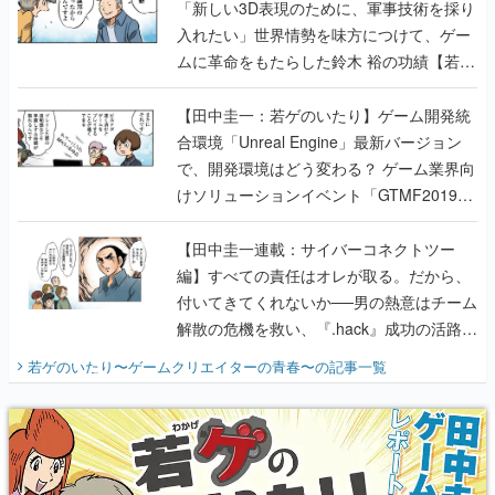
「新しい3D表現のために、軍事技術を採り
入れたい」世界情勢を味方につけて、ゲー
ムに革命をもたらした鈴木 裕の功績【若ゲ
のいたり】
【田中圭一：若ゲのいたり】ゲーム開発統
合環境「Unreal Engine」最新バージョン
で、開発環境はどう変わる？ ゲーム業界向
けソリューションイベント「GTMF2019」
に行って、より理解を深めよう【PR】
【田中圭一連載：サイバーコネクトツー
編】すべての責任はオレが取る。だから、
付いてきてくれないか──男の熱意はチーム
解散の危機を救い、『.hack』成功の活路を
開く。業界の快男児・松山 洋に流れる血は
若ゲのいたり〜ゲームクリエイターの青春〜
の記事一覧
『少年ジャンプ』色だった【若ゲのいた
り】