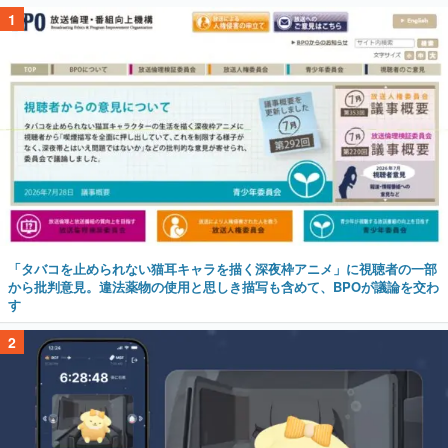
1
「タバコを止められない猫耳キャラを描く深夜枠アニメ」に視聴者の一部
から批判意見。違法薬物の使用と思しき描写も含めて、BPOが議論を交わ
す
2