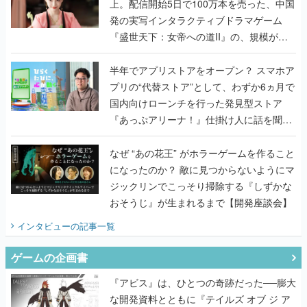
上。配信開始5日で100万本を売った、中国
発の実写インタラクティブドラマゲーム
『盛世天下：女帝への道II』の、規模が違
うこだわりをプロデューサーに聞いた
半年でアプリストアをオープン？ スマホア
プリの“代替ストア”として、わずか6ヵ月で
国内向けローンチを行った発見型ストア
『あっぷアリーナ！』仕掛け人に話を聞い
てみた
なぜ “あの花王” がホラーゲームを作ること
になったのか？ 敵に見つからないようにマ
ジックリンでこっそり掃除する『しずかな
おそうじ』が生まれるまで【開発座談会】
インタビュー
の記事一覧
ゲームの企画書
『アビス』は、ひとつの奇跡だった──膨大
な開発資料とともに『テイルズ オブ ジ ア