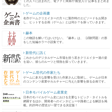
くの人々に読まれた、電ファミ渾身の“殿堂入り”記事をまとめま
した。
ゲームの企画書
名作ゲームクリエイターの方々に製作時のエピソードをお聞き
し、ヒットする企画（ゲーム）とは何か？を探っていきます。
赫本
この物語を解いてはいけない。『赫本』は、〈試験問題〉の形
をした短編ホラー小説集です。
新世代に訊く
これからのデジタルゲーム市場を担う若きクリエイター達の姿
を追い、彼らのルーツと情熱を探っていきます。
ゲーム世代の作家たち
ゲームに多大な影響を受けた作家さんに取材し、ゲームが日本
のコンテンツ産業やカルチャーに与えた影響を探る企画です。
日本モバイルゲーム産業史
日本のモバイルゲーム史における主要なトピック・タイトルを
網羅するほか、開発者へのインタビューや識者による解説を掲
載。約20年の歴史が一望できる決定版！