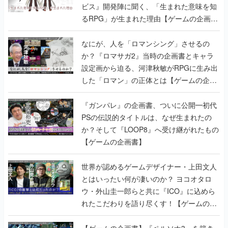
ビス』開発陣に聞く、「生まれた意味を知
るRPG」が生まれた理由【ゲームの企画
書】
なにが、人を「ロマンシング」させるの
か？『ロマサガ2』当時の企画書とキャラ
設定画から迫る、河津秋敏がRPGに生み出
した「ロマン」の正体とは【ゲームの企画
書】
『ガンパレ』の企画書、ついに公開━初代
PSの伝説的タイトルは、なぜ生まれたの
か？そして『LOOP8』へ受け継がれたもの
【ゲームの企画書】
世界が認めるゲームデザイナー・上田文人
とはいったい何が凄いのか？ ヨコオタロ
ウ・外山圭一郎らと共に『ICO』に込めら
れたこだわりを語り尽くす！【ゲームの企
画書】
【ゲームの企画書】『ペルソナ3』を築き