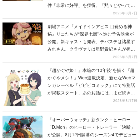
件「非常に好評」を獲得、「黙々とやってし
まった」などの声が相次ぐ
2026年8月7日
劇場アニメ『メイドインアビス 目覚める神
秘』リコたちが“深界七層”へ進む予告映像が
公開。新キャストも発表、テパステは諸星す
みれさん、クラヴァリは星野貴紀さんが担当
する
2026年8月7日
『超かぐや姫！』本編の“10年後”を描く『超
かぐやメシ！』Web連載決定。新たなWebマ
ンガレーベル「ビビビコミック」にて特別話
が掲載スタート、あのお話には…まだ続きが
ある！
2026年8月7日
『オーバーウォッチ』新タンク・ヒーロー
「D.Mon」のヒーロー・トレーラー「決断」
が公開。8月12日開幕のシーズン4でデビュー