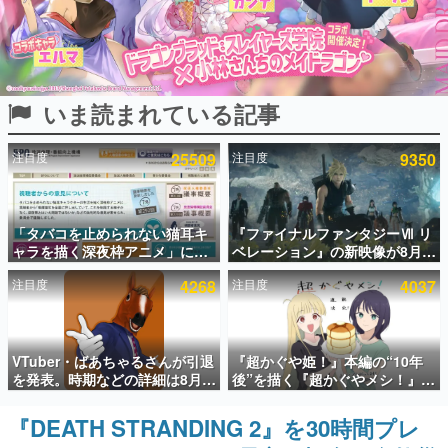
インタビュー
連載・特集一覧
いま読まれている記事
殿堂入り記事
SNS拡散数が数千以上！ ページビュー数万以上！ などな
ど。多くの人々に読まれた、電ファミ渾身の“殿堂入り”記
注目度
25509
注目度
9350
事をまとめました。
ゲームの企画書
名作ゲームクリエイターの方々に製作時のエピソードをお
聞きし、ヒットする企画（ゲーム）とは何か？を探ってい
「タバコを止められない猫耳キ
『ファイナルファンタジーⅦ リ
きます。
ャラを描く深夜枠アニメ」に視
ベレーション』の新映像が8月
聴者の一部から批判意見。違法
26日早朝に公開へ。『FF7』リ
赫本
注目度
4268
注目度
4037
薬物の使用と思しき描写も含め
メイクシリーズの完結編、
この物語を解いてはいけない。『赫本』は、〈試験問題〉
て、BPOが議論を交わす
「gamescom」のオープニング
の形をした短編ホラー小説集です。
ナイトライブにてディレクター
の浜口直樹氏が登壇する予定
新世代に訊く
VTuber・ばあちゃるさんが引退
『超かぐや姫！』本編の“10年
これからのデジタルゲーム市場を担う若きクリエイター達
を発表。時期などの詳細は8月9
後”を描く『超かぐやメシ！』
の姿を追い、彼らのルーツと情熱を探っていきます。
日15時からの配信で説明
Web連載決定。新たなWebマン
ガレーベル「ビビビコミック」
『DEATH STRANDING 2』を30時間プレ
ゲーム世代の作家たち
にて特別話が掲載スタート、あ
ゲームに多大な影響を受けた作家さんに取材し、ゲームが