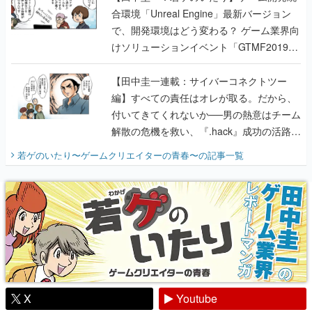
合環境「Unreal Engine」最新バージョン
で、開発環境はどう変わる？ ゲーム業界向
けソリューションイベント「GTMF2019」
に行って、より理解を深めよう【PR】
【田中圭一連載：サイバーコネクトツー
編】すべての責任はオレが取る。だから、
付いてきてくれないか──男の熱意はチーム
解散の危機を救い、『.hack』成功の活路を
開く。業界の快男児・松山 洋に流れる血は
若ゲのいたり〜ゲームクリエイターの青春〜
の記事一覧
『少年ジャンプ』色だった【若ゲのいた
り】
X
Youtube