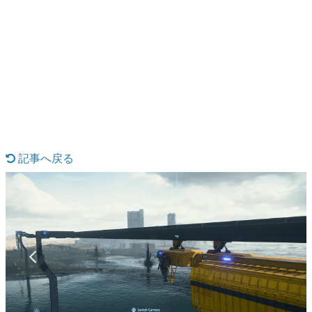
日本のコンテンツ産業やカルチャーに与えた影響を探る企
画です。
日本モバイルゲーム産業史
日本のモバイルゲーム史における主要なトピック・タイト
ルを網羅するほか、開発者へのインタビューや識者による
解説を掲載。約20年の歴史が一望できる決定版！
若ゲのいたり〜ゲームクリエイターの青春〜
『うつヌケ』『ペンと箸』等で知られるマンガ家・田中圭
一先生によるゲーム業界レポートマンガです。
記事へ戻る
なんでゲームは面白い？
ゲーム開発者・hamatsu氏がゲームの魅力を画面や操作の
具体的な形から解き明かしていく、硬派で骨太な評論連載
です。
ゲームが変えた日本語
「経験値」「裏技」「ラスボス」… ゲームにまつわる言葉
の起源や用法の変遷を、コンピューター文化史研究家・タ
イニーP氏が徹底調査。
カテゴリ
特集記事