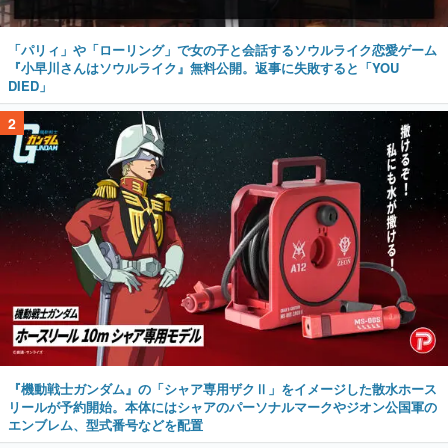
「パリィ」や「ローリング」で女の子と会話するソウルライク恋愛ゲーム
『小早川さんはソウルライク』無料公開。返事に失敗すると「YOU
DIED」
2
『機動戦士ガンダム』の「シャア専用ザクⅡ」をイメージした散水ホース
リールが予約開始。本体にはシャアのパーソナルマークやジオン公国軍の
エンブレム、型式番号などを配置