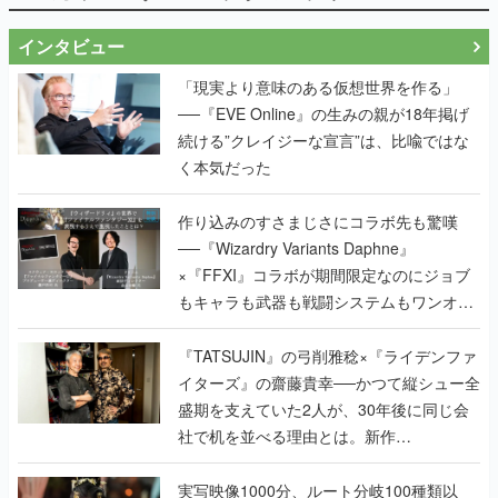
インタビュー
「現実より意味のある仮想世界を作る」
──『EVE Online』の生みの親が18年掲げ
続ける”クレイジーな宣言”は、比喩ではな
く本気だった
作り込みのすさまじさにコラボ先も驚嘆
──『Wizardry Variants Daphne』
×『FFXI』コラボが期間限定なのにジョブ
もキャラも武器も戦闘システムもワンオフ
で作り込まれた理由を両ディレクターに聞
く
『TATSUJIN』の弓削雅稔×『ライデンファ
イターズ』の齋藤貴幸──かつて縦シュー全
盛期を支えていた2人が、30年後に同じ会
社で机を並べる理由とは。新作
『TATSUJIN EXTREME』で初タッグを組
んだレジェンド2人に訊く開発秘話
実写映像1000分、ルート分岐100種類以