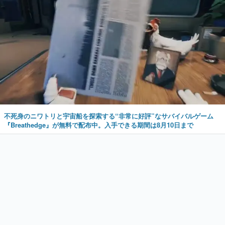
不死身のニワトリと宇宙船を探索する“非常に好評”なサバイバルゲーム
『Breathedge』が無料で配布中。入手できる期間は8月10日まで