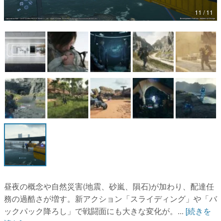
11 / 11
マンガ
女性向け
アプリレビュー
その他
電ファミニコゲーマーとは？
運営：株式会社マレ
昼夜の概念や自然災害(地震、砂嵐、隕石)が加わり、配達任
務の過酷さが増す。新アクション「スライディング」や「バ
ックパック降ろし」で戦闘面にも大きな変化が。...
[続きを