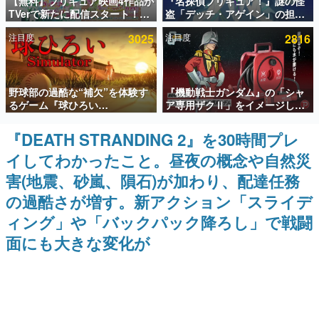
【無料】プリキュア映画4作品が
『名探偵プリキュア！』謎の怪
TVerで新たに配信スタート！な
盗「デッチ・アゲイン」の担当
インタビュー
んと2018年～2024年の映画ほぼ
キャストは天﨑滉平さんと判
注目度
3025
注目度
2816
すべてが見放題に、ぶっちゃけ
明。『Re:ゼロから始める異世
連載・特集一覧
ありえないラインナップ
界生活』オットー役、『ヒプノ
シスマイク』山田三郎役など
殿堂入り記事
野球部の過酷な“補欠”を体験す
『機動戦士ガンダム』の「シャ
SNS拡散数が数千以上！ ページビュー数万以上！ などな
ど。多くの人々に読まれた、電ファミ渾身の“殿堂入り”記
るゲーム『球ひろい
ア専用ザクⅡ」をイメージした
事をまとめました。
Simulator』が「1件」のウィッ
散水ホースリールが予約開始。
シュリストをもとにチェコ語に
本体にはシャアのパーソナルマ
『DEATH STRANDING 2』を30時間プレ
ゲームの企画書
対応しSNSで話題に。『キング
ークやジオン公国軍のエンブレ
名作ゲームクリエイターの方々に製作時のエピソードをお
イしてわかったこと。昼夜の概念や自然災
ダム・カム』開発元やチェコの
ム、型式番号などを配置
聞きし、ヒットする企画（ゲーム）とは何か？を探ってい
プロ野球選手から称賛の声
きます。
害(地震、砂嵐、隕石)が加わり、配達任務
赫本
の過酷さが増す。新アクション「スライデ
この物語を解いてはいけない。『赫本』は、〈試験問題〉
ィング」や「バックパック降ろし」で戦闘
の形をした短編ホラー小説集です。
面にも大きな変化が
新世代に訊く
これからのデジタルゲーム市場を担う若きクリエイター達
の姿を追い、彼らのルーツと情熱を探っていきます。
ゲーム世代の作家たち
ゲームに多大な影響を受けた作家さんに取材し、ゲームが