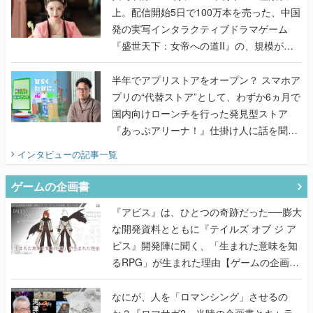
上。配信開始5日で100万本を売った、中国
発の実写インタラクティブドラマゲーム
『盛世天下：女帝への道II』の、規模が違
うこだわりをプロデューサーに聞いた
半年でアプリストアをオープン？ スマホア
プリの“代替ストア”として、わずか6ヵ月で
国内向けローンチを行った発見型ストア
『あっぷアリーナ！』仕掛け人に話を聞い
てみた
インタビュー
の記事一覧
ゲームの企画書
『アビス』は、ひとつの奇跡だった──膨大
な開発資料とともに『テイルズ オブ ジ ア
ビス』開発陣に聞く、「生まれた意味を知
るRPG」が生まれた理由【ゲームの企画
書】
なにが、人を「ロマンシング」させるの