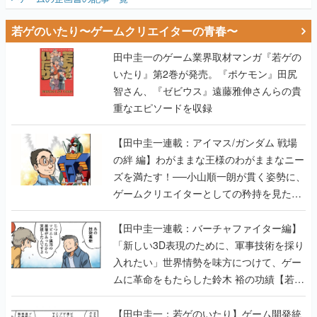
若ゲのいたり〜ゲームクリエイターの青春〜
田中圭一のゲーム業界取材マンガ『若ゲの
いたり』第2巻が発売。『ポケモン』田尻
智さん、『ゼビウス』遠藤雅伸さんらの貴
重なエピソードを収録
【田中圭一連載：アイマス/ガンダム 戦場
の絆 編】わがままな王様のわがままなニー
ズを満たす！──小山順一朗が貫く姿勢に、
ゲームクリエイターとしての矜持を見た
【若ゲのいたり最終回】
【田中圭一連載：バーチャファイター編】
「新しい3D表現のために、軍事技術を採り
入れたい」世界情勢を味方につけて、ゲー
ムに革命をもたらした鈴木 裕の功績【若ゲ
のいたり】
【田中圭一：若ゲのいたり】ゲーム開発統