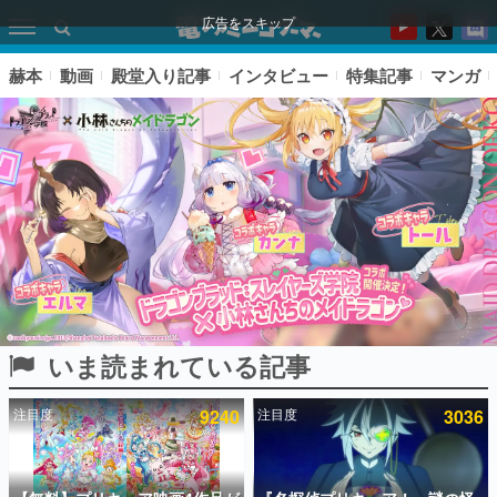
広告をスキップ
赫本
動画
殿堂入り記事
インタビュー
特集記事
マンガ
いま読まれている記事
ピックアップ
注目度
9240
注目度
3036
電ファミのいま読まれている記事ランキング
アプリセール情報