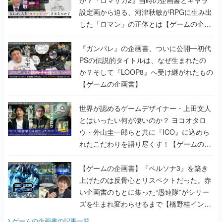
か？『ロマサガ2』当時の企画書とキャラ
設定画から迫る、河津秋敏がRPGに生み出
した「ロマン」の正体とは【ゲームの企画
書】
『ガンパレ』の企画書、ついに公開━初代
PSの伝説的タイトルは、なぜ生まれたの
か？そして『LOOP8』へ受け継がれたもの
【ゲームの企画書】
世界が認めるゲームデザイナー・上田文人
とはいったい何が凄いのか？ ヨコオタロ
ウ・外山圭一郎らと共に『ICO』に込めら
れたこだわりを語り尽くす！【ゲームの企
画書】
【ゲームの企画書】『ペルソナ3』を築き
上げたのは反骨心とリスペクトだった。赤
い企画書のもとに集った“愚連隊”がシリー
ズを生まれ変わらせるまで【橋野桂インタ
ビュー】
ゲームの企画書
の記事一覧