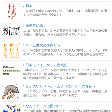
赫本
この物語を解いてはいけない。『赫本』は、〈試験問題〉の形
をした短編ホラー小説集です。
新世代に訊く
これからのデジタルゲーム市場を担う若きクリエイター達の姿
を追い、彼らのルーツと情熱を探っていきます。
ゲーム世代の作家たち
ゲームに多大な影響を受けた作家さんに取材し、ゲームが日本
のコンテンツ産業やカルチャーに与えた影響を探る企画です。
日本モバイルゲーム産業史
日本のモバイルゲーム史における主要なトピック・タイトルを
網羅するほか、開発者へのインタビューや識者による解説を掲
載。約20年の歴史が一望できる決定版！
若ゲのいたり〜ゲームクリエイターの青春〜
『うつヌケ』『ペンと箸』等で知られるマンガ家・田中圭一先
生によるゲーム業界レポートマンガです。
なんでゲームは面白い？
ゲーム開発者・hamatsu氏がゲームの魅力を画面や操作の具体的