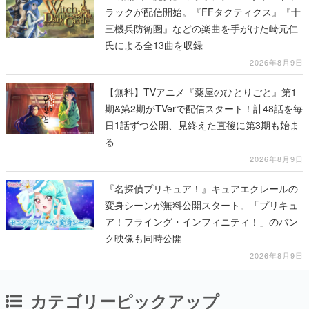
ラックが配信開始。『FFタクティクス』『十
三機兵防衛圏』などの楽曲を手がけた崎元仁
氏による全13曲を収録
2026年8月9日
【無料】TVアニメ『薬屋のひとりごと』第1
期&第2期がTVerで配信スタート！計48話を毎
日1話ずつ公開、見終えた直後に第3期も始ま
る
2026年8月9日
『名探偵プリキュア！』キュアエクレールの
変身シーンが無料公開スタート。「プリキュ
ア！フライング・インフィニティ！」のバン
ク映像も同時公開
2026年8月9日
カテゴリーピックアップ