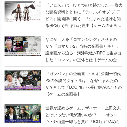
『アビス』は、ひとつの奇跡だった──膨大
な開発資料とともに『テイルズ オブ ジ ア
ビス』開発陣に聞く、「生まれた意味を知
るRPG」が生まれた理由【ゲームの企画
書】
なにが、人を「ロマンシング」させるの
か？『ロマサガ2』当時の企画書とキャラ
設定画から迫る、河津秋敏がRPGに生み出
した「ロマン」の正体とは【ゲームの企画
書】
『ガンパレ』の企画書、ついに公開━初代
PSの伝説的タイトルは、なぜ生まれたの
か？そして『LOOP8』へ受け継がれたもの
【ゲームの企画書】
世界が認めるゲームデザイナー・上田文人
とはいったい何が凄いのか？ ヨコオタロ
ウ・外山圭一郎らと共に『ICO』に込めら