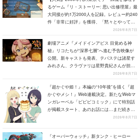
るゲーム『リ・ストーリー: 思い出修理屋』最
大同接が約1万2000人を記録。レビュー約240
件「非常に好評」を獲得、「黙々とやってし
まった」などの声が相次ぐ
2026年8月7日
劇場アニメ『メイドインアビス 目覚める神
秘』リコたちが“深界七層”へ進む予告映像が
公開。新キャストも発表、テパステは諸星す
みれさん、クラヴァリは星野貴紀さんが担当
する
2026年8月7日
『超かぐや姫！』本編の“10年後”を描く『超
かぐやメシ！』Web連載決定。新たなWebマ
ンガレーベル「ビビビコミック」にて特別話
が掲載スタート、あのお話には…まだ続きが
ある！
2026年8月7日
『オーバーウォッチ』新タンク・ヒーロー