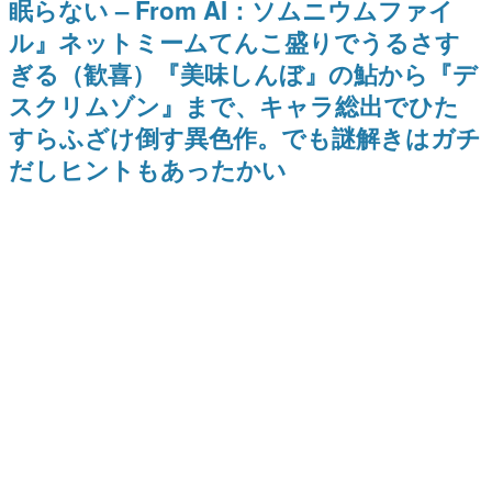
眠らない – From AI：ソムニウムファイ
日本のコンテンツ産業やカルチャーに与えた影響を探る企
ル』ネットミームてんこ盛りでうるさす
画です。
ぎる（歓喜）『美味しんぼ』の鮎から『デ
日本モバイルゲーム産業史
日本のモバイルゲーム史における主要なトピック・タイト
スクリムゾン』まで、キャラ総出でひた
ルを網羅するほか、開発者へのインタビューや識者による
解説を掲載。約20年の歴史が一望できる決定版！
すらふざけ倒す異色作。でも謎解きはガチ
若ゲのいたり〜ゲームクリエイターの青春〜
だしヒントもあったかい
『うつヌケ』『ペンと箸』等で知られるマンガ家・田中圭
一先生によるゲーム業界レポートマンガです。
なんでゲームは面白い？
ゲーム開発者・hamatsu氏がゲームの魅力を画面や操作の
具体的な形から解き明かしていく、硬派で骨太な評論連載
です。
ゲームが変えた日本語
「経験値」「裏技」「ラスボス」… ゲームにまつわる言葉
の起源や用法の変遷を、コンピューター文化史研究家・タ
イニーP氏が徹底調査。
カテゴリ
特集記事