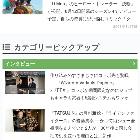
「D.Mon」のヒーロー・トレーラー「決断」
が公開。8月12日開幕のシーズン4でデビュー
予定、自らの資質に思い悩むコミック「クロ
スロード」の朗読動画も公開
2026年8月7日
カテゴリーピックアップ
インタビュー
作り込みのすさまじさにコラボ先も驚嘆
──『Wizardry Variants Daphne』
×『FFXI』コラボが期間限定なのにジョブ
もキャラも武器も戦闘システムもワンオフ
で作り込まれた理由を両ディレクターに聞
く
『TATSUJIN』の弓削雅稔×『ライデンファ
イターズ』の齋藤貴幸──かつて縦シュー全
盛期を支えていた2人が、30年後に同じ会
社で机を並べる理由とは。新作