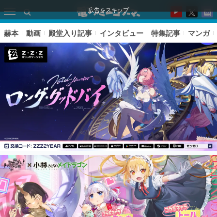
広告をスキップ
赫本
動画
殿堂入り記事
インタビュー
特集記事
マンガ
ピックアップ
電ファミのいま読まれている記事ランキング
アプリセール情報