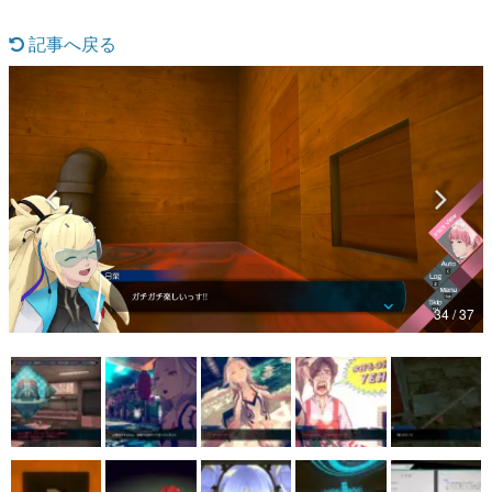
マンガ
記事へ戻る
女性向け
アプリレビュー
その他
電ファミニコゲーマーとは？
運営：株式会社マレ
34 / 37