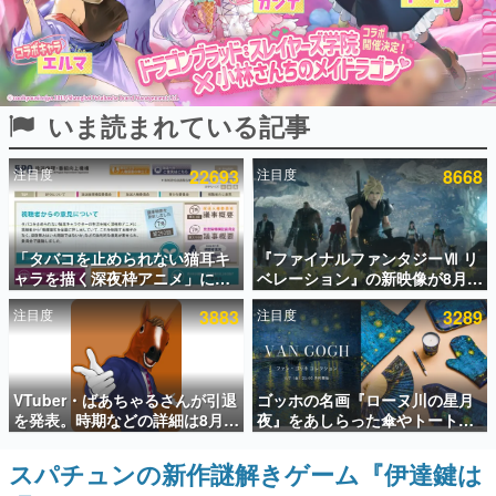
インタビュー
連載・特集一覧
いま読まれている記事
殿堂入り記事
SNS拡散数が数千以上！ ページビュー数万以上！ などな
ど。多くの人々に読まれた、電ファミ渾身の“殿堂入り”記
注目度
22693
注目度
8668
事をまとめました。
ゲームの企画書
名作ゲームクリエイターの方々に製作時のエピソードをお
聞きし、ヒットする企画（ゲーム）とは何か？を探ってい
「タバコを止められない猫耳キ
『ファイナルファンタジーⅦ リ
きます。
ャラを描く深夜枠アニメ」に視
ベレーション』の新映像が8月
聴者の一部から批判意見。違法
26日早朝に公開へ。『FF7』リ
赫本
注目度
3883
注目度
3289
薬物の使用と思しき描写も含め
メイクシリーズの完結編、
この物語を解いてはいけない。『赫本』は、〈試験問題〉
て、BPOが議論を交わす
「gamescom」のオープニング
の形をした短編ホラー小説集です。
ナイトライブにてディレクター
の浜口直樹氏が登壇する予定
新世代に訊く
VTuber・ばあちゃるさんが引退
ゴッホの名画『ローヌ川の星月
これからのデジタルゲーム市場を担う若きクリエイター達
を発表。時期などの詳細は8月9
夜』をあしらった傘やトートバ
の姿を追い、彼らのルーツと情熱を探っていきます。
日15時からの配信で説明
ッグなどが登場。8月7日21時よ
り2日間限定で予約販売
スパチュンの新作謎解きゲーム『伊達鍵は
ゲーム世代の作家たち
ゲームに多大な影響を受けた作家さんに取材し、ゲームが