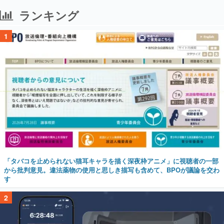
ランキング
1
「タバコを止められない猫耳キャラを描く深夜枠アニメ」に視聴者の一部
から批判意見。違法薬物の使用と思しき描写も含めて、BPOが議論を交わ
す
2