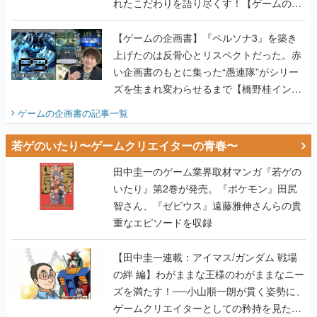
れたこだわりを語り尽くす！【ゲームの企
画書】
【ゲームの企画書】『ペルソナ3』を築き
上げたのは反骨心とリスペクトだった。赤
い企画書のもとに集った“愚連隊”がシリー
ズを生まれ変わらせるまで【橋野桂インタ
ビュー】
ゲームの企画書
の記事一覧
若ゲのいたり〜ゲームクリエイターの青春〜
田中圭一のゲーム業界取材マンガ『若ゲの
いたり』第2巻が発売。『ポケモン』田尻
智さん、『ゼビウス』遠藤雅伸さんらの貴
重なエピソードを収録
【田中圭一連載：アイマス/ガンダム 戦場
の絆 編】わがままな王様のわがままなニー
ズを満たす！──小山順一朗が貫く姿勢に、
ゲームクリエイターとしての矜持を見た