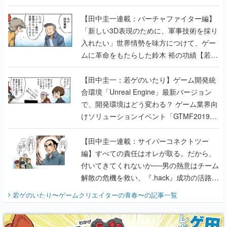
【若ゲのいたり最終回】
【田中圭一連載：バーチャファイター編】
「新しい3D表現のために、軍事技術を採り
入れたい」世界情勢を味方につけて、ゲー
ムに革命をもたらした鈴木 裕の功績【若ゲ
のいたり】
【田中圭一：若ゲのいたり】ゲーム開発統
合環境「Unreal Engine」最新バージョン
で、開発環境はどう変わる？ ゲーム業界向
けソリューションイベント「GTMF2019」
に行って、より理解を深めよう【PR】
【田中圭一連載：サイバーコネクトツー
編】すべての責任はオレが取る。だから、
付いてきてくれないか──男の熱意はチーム
解散の危機を救い、『.hack』成功の活路を
開く。業界の快男児・松山 洋に流れる血は
若ゲのいたり〜ゲームクリエイターの青春〜
の記事一覧
『少年ジャンプ』色だった【若ゲのいた
り】