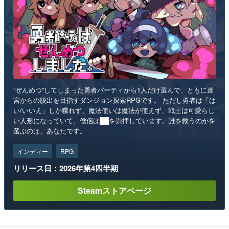
“ぜんめつ”してしまった勇者パーティから1人だけ選んで、ともに迷
宮からの脱出を目指すダンジョン探索RPGです。 ただし勇者は「は
い/いいえ」しか喋れず、魔法使いは魔法が使えず、戦士は可愛らし
い人形になっていて、僧侶は██を崇拝しています。誰を救うのかを
選ぶのは、あなたです。
インディー
RPG
リリース日：2026年第4四半期
Steamストアページ