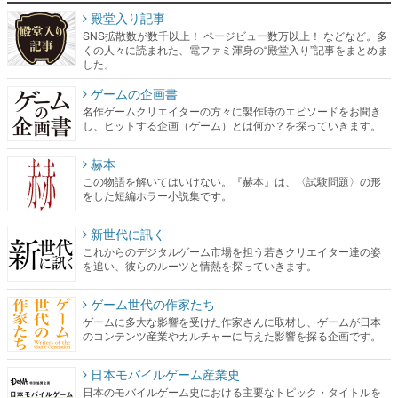
殿堂入り記事
SNS拡散数が数千以上！ ページビュー数万以上！ などなど。多
くの人々に読まれた、電ファミ渾身の“殿堂入り”記事をまとめま
した。
ゲームの企画書
名作ゲームクリエイターの方々に製作時のエピソードをお聞き
し、ヒットする企画（ゲーム）とは何か？を探っていきます。
赫本
この物語を解いてはいけない。『赫本』は、〈試験問題〉の形
をした短編ホラー小説集です。
新世代に訊く
これからのデジタルゲーム市場を担う若きクリエイター達の姿
を追い、彼らのルーツと情熱を探っていきます。
ゲーム世代の作家たち
ゲームに多大な影響を受けた作家さんに取材し、ゲームが日本
のコンテンツ産業やカルチャーに与えた影響を探る企画です。
日本モバイルゲーム産業史
日本のモバイルゲーム史における主要なトピック・タイトルを