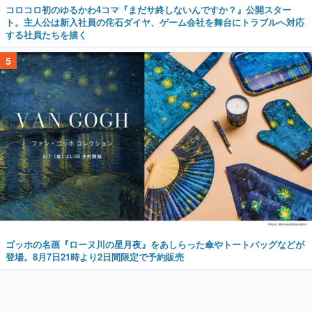
コロコロ初のゆるかわ4コマ『まだサ終しないんですか？』公開スター
ト。主人公は新入社員の侘石ダイヤ、ゲーム会社を舞台にトラブルへ対応
する社員たちを描く
5
ゴッホの名画『ローヌ川の星月夜』をあしらった傘やトートバッグなどが
登場。8月7日21時より2日間限定で予約販売