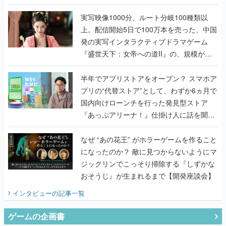
『TATSUJIN EXTREME』で初タッグを組
んだレジェンド2人に訊く開発秘話
実写映像1000分、ルート分岐100種類以
上。配信開始5日で100万本を売った、中国
発の実写インタラクティブドラマゲーム
『盛世天下：女帝への道II』の、規模が違
うこだわりをプロデューサーに聞いた
半年でアプリストアをオープン？ スマホア
プリの“代替ストア”として、わずか6ヵ月で
国内向けローンチを行った発見型ストア
『あっぷアリーナ！』仕掛け人に話を聞い
てみた
なぜ “あの花王” がホラーゲームを作ること
になったのか？ 敵に見つからないようにマ
ジックリンでこっそり掃除する『しずかな
おそうじ』が生まれるまで【開発座談会】
インタビュー
の記事一覧
ゲームの企画書