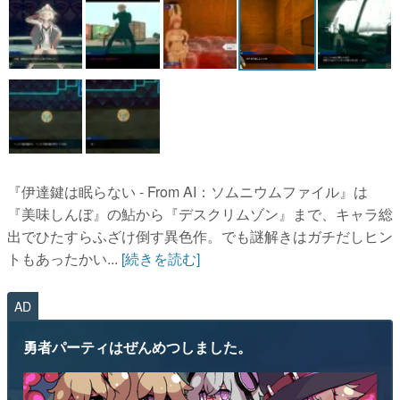
『伊達鍵は眠らない - From AI：ソムニウムファイル』は
『美味しんぼ』の鮎から『デスクリムゾン』まで、キャラ総
出でひたすらふざけ倒す異色作。でも謎解きはガチだしヒン
トもあったかい...
[続きを読む]
AD
勇者パーティはぜんめつしました。