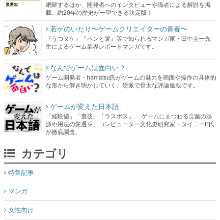
網羅するほか、開発者へのインタビューや識者による解説を掲
載。約20年の歴史が一望できる決定版！
若ゲのいたり〜ゲームクリエイターの青春〜
『うつヌケ』『ペンと箸』等で知られるマンガ家・田中圭一先
生によるゲーム業界レポートマンガです。
なんでゲームは面白い？
ゲーム開発者・hamatsu氏がゲームの魅力を画面や操作の具体的
な形から解き明かしていく、硬派で骨太な評論連載です。
ゲームが変えた日本語
「経験値」「裏技」「ラスボス」… ゲームにまつわる言葉の起
源や用法の変遷を、コンピューター文化史研究家・タイニーP氏
が徹底調査。
カテゴリ
特集記事
マンガ
女性向け