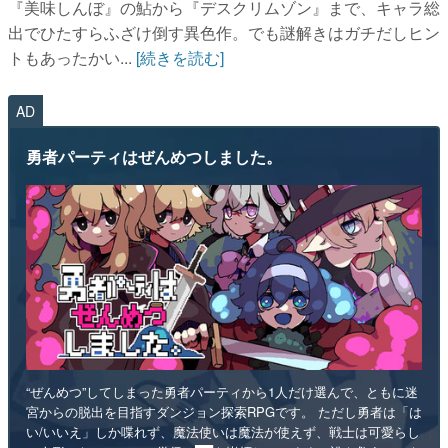
『美味しんぼ』の鮎から『デスクリムゾン』まで、キャラ総
出でひたすらふざけ倒す異色作。でも謎解きはガチだしヒン
トもあったかい...
[続きを読む]
AD
勇者パーティはぜんめつしました。
“ぜんめつ”してしまった勇者パーティから1人だけ選んで、ともに迷
宮からの脱出を目指すダンジョン探索RPGです。 ただし勇者は「は
い/いいえ」しか喋れず、魔法使いは魔法が使えず、戦士は可愛らし