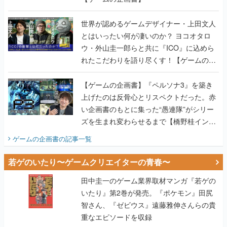
世界が認めるゲームデザイナー・上田文人
とはいったい何が凄いのか？ ヨコオタロ
ウ・外山圭一郎らと共に『ICO』に込めら
れたこだわりを語り尽くす！【ゲームの企
画書】
【ゲームの企画書】『ペルソナ3』を築き
上げたのは反骨心とリスペクトだった。赤
い企画書のもとに集った“愚連隊”がシリー
ズを生まれ変わらせるまで【橋野桂インタ
ビュー】
ゲームの企画書
の記事一覧
若ゲのいたり〜ゲームクリエイターの青春〜
田中圭一のゲーム業界取材マンガ『若ゲの
いたり』第2巻が発売。『ポケモン』田尻
智さん、『ゼビウス』遠藤雅伸さんらの貴
重なエピソードを収録