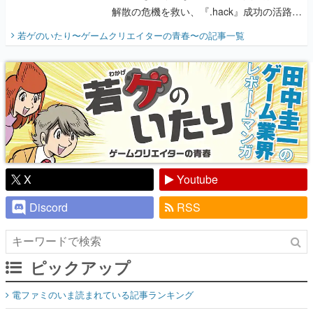
解散の危機を救い、『.hack』成功の活路を
開く。業界の快男児・松山 洋に流れる血は
若ゲのいたり〜ゲームクリエイターの青春〜
の記事一覧
『少年ジャンプ』色だった【若ゲのいた
り】
X
Youtube
Discord
RSS
ピックアップ
電ファミのいま読まれている記事ランキング