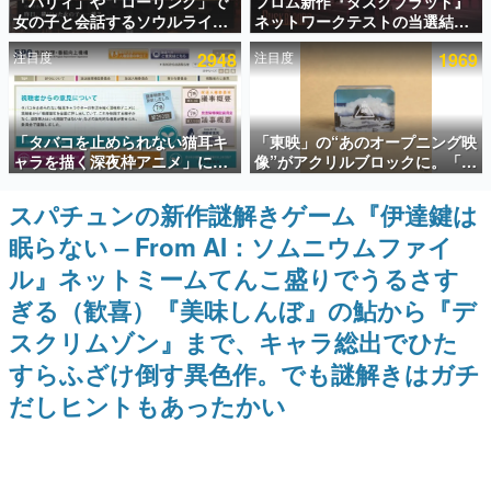
「パリィ」や「ローリング」で
フロム新作『ダスクブラッド』
女の子と会話するソウルライク
ネットワークテストの当選結果
インタビュー
恋愛ゲーム『小早川さんはソウ
が8月7日22時に発表。応募サイ
注目度
2948
注目度
1969
ルライク』無料公開。返事に失
トのマイページから確認可能、
連載・特集一覧
敗すると「YOU DIED」
テスト実施は8月21日～24日
殿堂入り記事
「タバコを止められない猫耳キ
「東映」の“あのオープニング映
SNS拡散数が数千以上！ ページビュー数万以上！ などな
ど。多くの人々に読まれた、電ファミ渾身の“殿堂入り”記
ャラを描く深夜枠アニメ」に視
像”がアクリルブロックに。「東
事をまとめました。
聴者の一部から批判意見。違法
映ヒストリカル グッズコレクシ
薬物の使用と思しき描写も含め
ョン」が8月下旬より発売
スパチュンの新作謎解きゲーム『伊達鍵は
ゲームの企画書
て、BPOが議論を交わす
名作ゲームクリエイターの方々に製作時のエピソードをお
眠らない – From AI：ソムニウムファイ
聞きし、ヒットする企画（ゲーム）とは何か？を探ってい
きます。
ル』ネットミームてんこ盛りでうるさす
赫本
ぎる（歓喜）『美味しんぼ』の鮎から『デ
この物語を解いてはいけない。『赫本』は、〈試験問題〉
スクリムゾン』まで、キャラ総出でひた
の形をした短編ホラー小説集です。
すらふざけ倒す異色作。でも謎解きはガチ
新世代に訊く
だしヒントもあったかい
これからのデジタルゲーム市場を担う若きクリエイター達
の姿を追い、彼らのルーツと情熱を探っていきます。
ゲーム世代の作家たち
ゲームに多大な影響を受けた作家さんに取材し、ゲームが