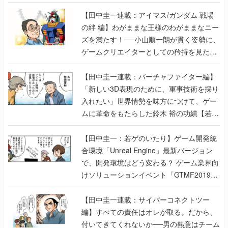
【田中圭一連載：アイマス/ガンダム 戦場
の絆 編】わがままな王様のわがままなニー
ズを満たす！──小山順一朗が貫く姿勢に、
ゲームクリエイターとしての矜持を見た
【若ゲのいたり最終回】
【田中圭一連載：バーチャファイター編】
「新しい3D表現のために、軍事技術を採り
入れたい」世界情勢を味方につけて、ゲー
ムに革命をもたらした鈴木 裕の功績【若ゲ
のいたり】
【田中圭一：若ゲのいたり】ゲーム開発統
合環境「Unreal Engine」最新バージョン
で、開発環境はどう変わる？ ゲーム業界向
けソリューションイベント「GTMF2019」
に行って、より理解を深めよう【PR】
【田中圭一連載：サイバーコネクトツー
編】すべての責任はオレが取る。だから、
付いてきてくれないか──男の熱意はチーム