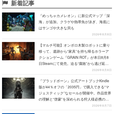
新着記事
『めっちゃカメレオン』に新公式マップ「深
海」が追加。クラゲや熱帯魚が泳ぎ、海底に
はサンゴや大きな貝も
2026年8月8日
【マルチ可能】オンボロ木製ロボットに乗り
移って、遺跡から“家具”を持ち帰るホラーア
クションゲーム『GRAIN ROT』が本日8月8
日Steamにて発売。迫る“腐敗”から逃げ延
び、持ち帰った家具で基地を再建
2026年8月8日
『ブラッドボーン』公式アートブックKindle
版が44％オフの「2035円」で購入できる“マ
ジェスティック”なセールが開催中。作品世界
の理解と“啓蒙”を深められる狩人様必携の一
冊
2026年8月7日