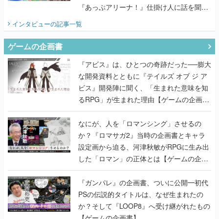
『あっぷアリーナ！』仕掛け人に話を聞い
てみた
インタビュー
の記事一覧
ゲームの企画書
『アビス』は、ひとつの奇跡だった──膨大
な開発資料とともに『テイルズ オブ ジ ア
ビス』開発陣に聞く、「生まれた意味を知
るRPG」が生まれた理由【ゲームの企画
書】
なにが、人を「ロマンシング」させるの
か？『ロマサガ2』当時の企画書とキャラ
設定画から迫る、河津秋敏がRPGに生み出
した「ロマン」の正体とは【ゲームの企画
書】
『ガンパレ』の企画書、ついに公開━初代
PSの伝説的タイトルは、なぜ生まれたの
か？そして『LOOP8』へ受け継がれたもの
【ゲームの企画書】