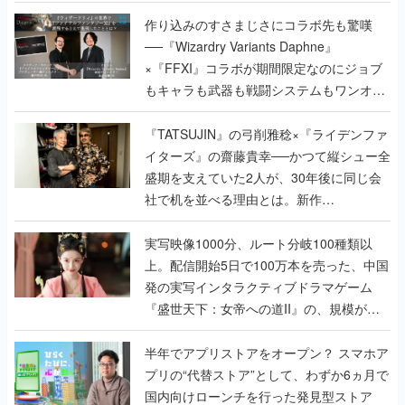
作り込みのすさまじさにコラボ先も驚嘆
──『Wizardry Variants Daphne』
×『FFXI』コラボが期間限定なのにジョブ
もキャラも武器も戦闘システムもワンオフ
で作り込まれた理由を両ディレクターに聞
く
『TATSUJIN』の弓削雅稔×『ライデンファ
イターズ』の齋藤貴幸──かつて縦シュー全
盛期を支えていた2人が、30年後に同じ会
社で机を並べる理由とは。新作
『TATSUJIN EXTREME』で初タッグを組
んだレジェンド2人に訊く開発秘話
実写映像1000分、ルート分岐100種類以
上。配信開始5日で100万本を売った、中国
発の実写インタラクティブドラマゲーム
『盛世天下：女帝への道II』の、規模が違
うこだわりをプロデューサーに聞いた
半年でアプリストアをオープン？ スマホア
プリの“代替ストア”として、わずか6ヵ月で
国内向けローンチを行った発見型ストア