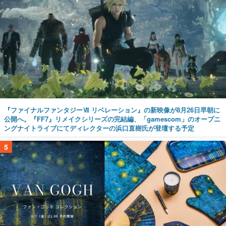
『ファイナルファンタジーⅦ リベレーション』の新映像が8月26日早朝に
公開へ。『FF7』リメイクシリーズの完結編、「gamescom」のオープニ
ングナイトライブにてディレクターの浜口直樹氏が登壇する予定
5