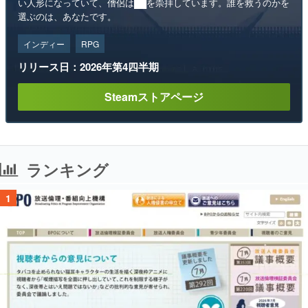
い人形になっていて、僧侶は██を崇拝しています。誰を救うのかを
選ぶのは、あなたです。
インディー
RPG
リリース日：2026年第4四半期
Steamストアページ
ランキング
1