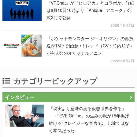
『VRChat』が『ヒロアカ』とコラボか。詳細
は8月10日10時より「Anique | アニーク」公
式Xにて公開
2026年8月7日
『ポケットモンスター ジ・オリジン』の再放
送がTVerで配信中！レッド（CV：竹内順子）
が主人公のオリジナルアニメ
2026年8月7日
カテゴリーピックアップ
インタビュー
「現実より意味のある仮想世界を作る」
──『EVE Online』の生みの親が18年掲げ
続ける”クレイジーな宣言”は、比喩ではな
く本気だった