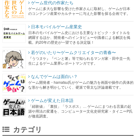
ゲーム世代の作家たち
ゲームに多大な影響を受けた作家さんに取材し、ゲームが日本
のコンテンツ産業やカルチャーに与えた影響を探る企画です。
日本モバイルゲーム産業史
日本のモバイルゲーム史における主要なトピック・タイトルを
網羅するほか、開発者へのインタビューや識者による解説を掲
載。約20年の歴史が一望できる決定版！
若ゲのいたり〜ゲームクリエイターの青春〜
『うつヌケ』『ペンと箸』等で知られるマンガ家・田中圭一先
生によるゲーム業界レポートマンガです。
なんでゲームは面白い？
ゲーム開発者・hamatsu氏がゲームの魅力を画面や操作の具体的
な形から解き明かしていく、硬派で骨太な評論連載です。
ゲームが変えた日本語
「経験値」「裏技」「ラスボス」… ゲームにまつわる言葉の起
源や用法の変遷を、コンピューター文化史研究家・タイニーP氏
が徹底調査。
カテゴリ