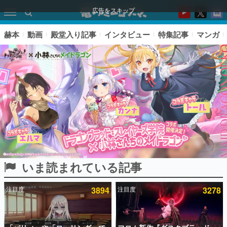
広告をスキップ
赫本
動画
殿堂入り記事
インタビュー
特集記事
マンガ
いま読まれている記事
ピックアップ
注目度
3894
注目度
3278
電ファミのいま読まれている記事ランキング
アプリセール情報