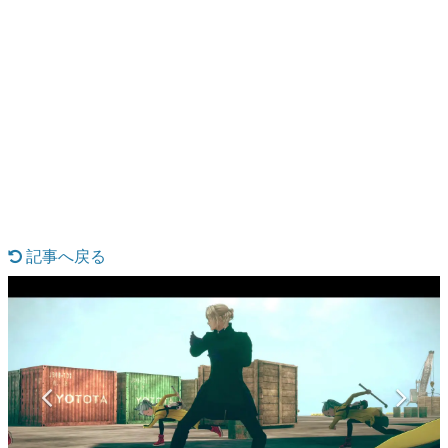
日本のコンテンツ産業やカルチャーに与えた影響を探る企
画です。
日本モバイルゲーム産業史
日本のモバイルゲーム史における主要なトピック・タイト
ルを網羅するほか、開発者へのインタビューや識者による
解説を掲載。約20年の歴史が一望できる決定版！
若ゲのいたり〜ゲームクリエイターの青春〜
『うつヌケ』『ペンと箸』等で知られるマンガ家・田中圭
一先生によるゲーム業界レポートマンガです。
なんでゲームは面白い？
ゲーム開発者・hamatsu氏がゲームの魅力を画面や操作の
記事へ戻る
具体的な形から解き明かしていく、硬派で骨太な評論連載
です。
ゲームが変えた日本語
「経験値」「裏技」「ラスボス」… ゲームにまつわる言葉
の起源や用法の変遷を、コンピューター文化史研究家・タ
イニーP氏が徹底調査。
カテゴリ
特集記事