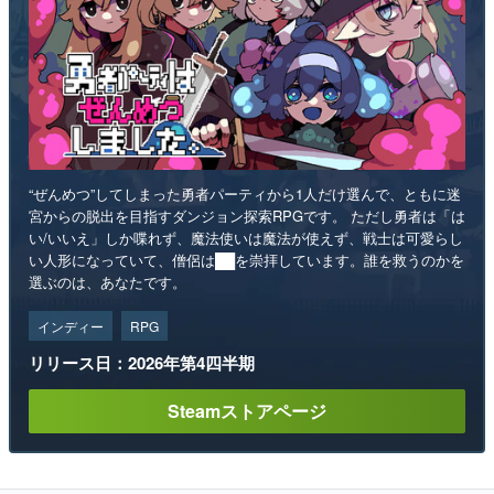
“ぜんめつ”してしまった勇者パーティから1人だけ選んで、ともに迷
宮からの脱出を目指すダンジョン探索RPGです。 ただし勇者は「は
い/いいえ」しか喋れず、魔法使いは魔法が使えず、戦士は可愛らし
い人形になっていて、僧侶は██を崇拝しています。誰を救うのかを
選ぶのは、あなたです。
インディー
RPG
リリース日：2026年第4四半期
Steamストアページ