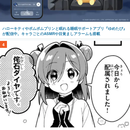
ハローキティやポムポムプリンと眠れる睡眠サポートアプリ『ゆめたび』
が配信中。キャラごとのASMRや目覚ましアラームも搭載
4