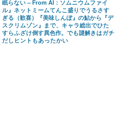
眠らない – From AI：ソムニウムファイ
日本のコンテンツ産業やカルチャーに与えた影響を探る企
ル』ネットミームてんこ盛りでうるさす
画です。
ぎる（歓喜）『美味しんぼ』の鮎から『デ
日本モバイルゲーム産業史
日本のモバイルゲーム史における主要なトピック・タイト
スクリムゾン』まで、キャラ総出でひた
ルを網羅するほか、開発者へのインタビューや識者による
解説を掲載。約20年の歴史が一望できる決定版！
すらふざけ倒す異色作。でも謎解きはガチ
若ゲのいたり〜ゲームクリエイターの青春〜
だしヒントもあったかい
『うつヌケ』『ペンと箸』等で知られるマンガ家・田中圭
一先生によるゲーム業界レポートマンガです。
なんでゲームは面白い？
ゲーム開発者・hamatsu氏がゲームの魅力を画面や操作の
具体的な形から解き明かしていく、硬派で骨太な評論連載
です。
ゲームが変えた日本語
「経験値」「裏技」「ラスボス」… ゲームにまつわる言葉
の起源や用法の変遷を、コンピューター文化史研究家・タ
イニーP氏が徹底調査。
カテゴリ
特集記事