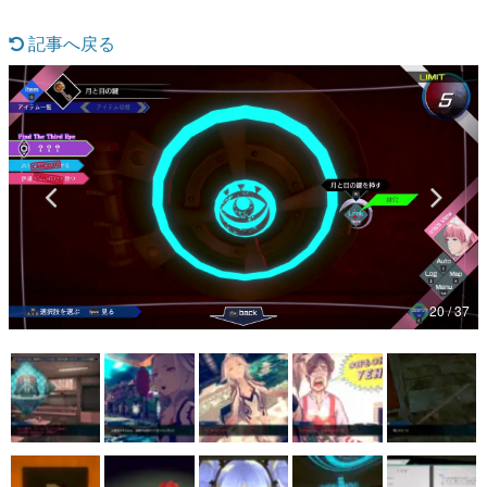
マンガ
記事へ戻る
女性向け
アプリレビュー
その他
電ファミニコゲーマーとは？
運営：株式会社マレ
20 / 37