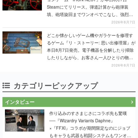
Steamにてリリース。弾道計算から砲弾装
填、砲塔旋回までワンオペでこなし、強烈な
一撃をブチかませるロマンある作品
2026年8月7日
どこか懐かしいゲーム機やガラケーを修理す
るゲーム『リ・ストーリー: 思い出修理屋』が
本日8月7日発売。電子機器を分解したり掃除
したりしながら、お客さん一人ひとりの物語
に耳を傾ける
2026年8月7日
カテゴリーピックアップ
インタビュー
作り込みのすさまじさにコラボ先も驚嘆
──『Wizardry Variants Daphne』
×『FFXI』コラボが期間限定なのにジョブ
もキャラも武器も戦闘システムもワンオフ