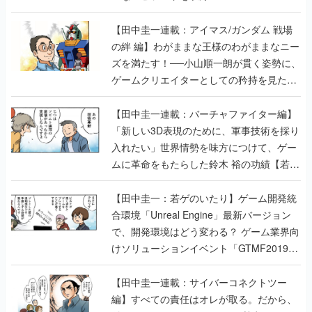
【田中圭一連載：アイマス/ガンダム 戦場
の絆 編】わがままな王様のわがままなニー
ズを満たす！──小山順一朗が貫く姿勢に、
ゲームクリエイターとしての矜持を見た
【若ゲのいたり最終回】
【田中圭一連載：バーチャファイター編】
「新しい3D表現のために、軍事技術を採り
入れたい」世界情勢を味方につけて、ゲー
ムに革命をもたらした鈴木 裕の功績【若ゲ
のいたり】
【田中圭一：若ゲのいたり】ゲーム開発統
合環境「Unreal Engine」最新バージョン
で、開発環境はどう変わる？ ゲーム業界向
けソリューションイベント「GTMF2019」
に行って、より理解を深めよう【PR】
【田中圭一連載：サイバーコネクトツー
編】すべての責任はオレが取る。だから、