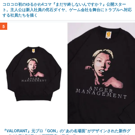
コロコロ初のゆるかわ4コマ『まだサ終しないんですか？』公開スター
ト。主人公は新入社員の侘石ダイヤ、ゲーム会社を舞台にトラブルへ対応
する社員たちを描く
5
『VALORANT』元プロ「GON」の“あの名場面”がデザインされた新作グ