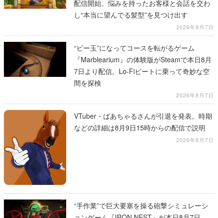
配信開始。悩みを持ったお客様と会話を交わ
し“本当に望んでる髪型”を見つけ出す
2026年8月7日
“ビー玉”になってコースを転がるゲーム
『Marblearium』の体験版がSteamで本日8月
7日より配信。Lo-Fiビートに乗って奇妙な空
間を探検
2026年8月7日
VTuber・ばあちゃるさんが引退を発表。時期
などの詳細は8月9日15時からの配信で説明
2026年8月7日
“手作業”で巨大要塞を操る砲撃シミュレーシ
ョンゲーム『IRON NEST』が本日8月7日