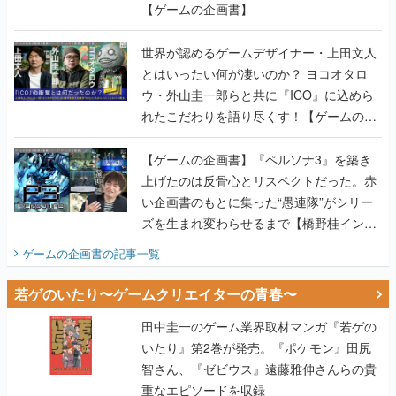
【ゲームの企画書】
世界が認めるゲームデザイナー・上田文人
とはいったい何が凄いのか？ ヨコオタロ
ウ・外山圭一郎らと共に『ICO』に込めら
れたこだわりを語り尽くす！【ゲームの企
画書】
【ゲームの企画書】『ペルソナ3』を築き
上げたのは反骨心とリスペクトだった。赤
い企画書のもとに集った“愚連隊”がシリー
ズを生まれ変わらせるまで【橋野桂インタ
ビュー】
ゲームの企画書
の記事一覧
若ゲのいたり〜ゲームクリエイターの青春〜
田中圭一のゲーム業界取材マンガ『若ゲの
いたり』第2巻が発売。『ポケモン』田尻
智さん、『ゼビウス』遠藤雅伸さんらの貴
重なエピソードを収録