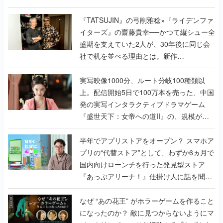
で作り込まれた理由を両ディレクターに聞
く
『TATSUJIN』の弓削雅稔×『ライデンファ
イターズ』の齋藤貴幸──かつて縦シュー全
盛期を支えていた2人が、30年後に同じ会
社で机を並べる理由とは。新作
『TATSUJIN EXTREME』で初タッグを組
んだレジェンド2人に訊く開発秘話
実写映像1000分、ルート分岐100種類以
上。配信開始5日で100万本を売った、中国
発の実写インタラクティブドラマゲーム
『盛世天下：女帝への道II』の、規模が違
うこだわりをプロデューサーに聞いた
半年でアプリストアをオープン？ スマホア
プリの“代替ストア”として、わずか6ヵ月で
国内向けローンチを行った発見型ストア
『あっぷアリーナ！』仕掛け人に話を聞い
てみた
なぜ “あの花王” がホラーゲームを作ること
になったのか？ 敵に見つからないようにマ