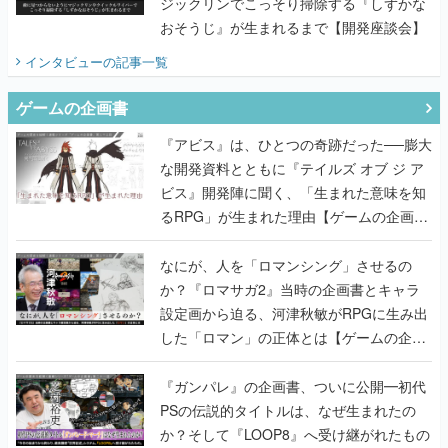
ジックリンでこっそり掃除する『しずかな
おそうじ』が生まれるまで【開発座談会】
インタビュー
の記事一覧
ゲームの企画書
『アビス』は、ひとつの奇跡だった──膨大
な開発資料とともに『テイルズ オブ ジ ア
ビス』開発陣に聞く、「生まれた意味を知
るRPG」が生まれた理由【ゲームの企画
書】
なにが、人を「ロマンシング」させるの
か？『ロマサガ2』当時の企画書とキャラ
設定画から迫る、河津秋敏がRPGに生み出
した「ロマン」の正体とは【ゲームの企画
書】
『ガンパレ』の企画書、ついに公開━初代
PSの伝説的タイトルは、なぜ生まれたの
か？そして『LOOP8』へ受け継がれたもの