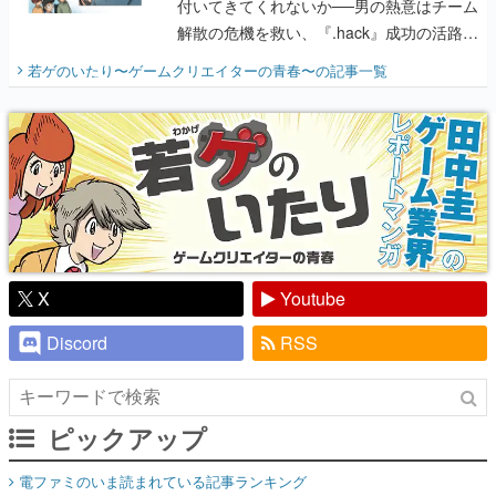
付いてきてくれないか──男の熱意はチーム
解散の危機を救い、『.hack』成功の活路を
開く。業界の快男児・松山 洋に流れる血は
若ゲのいたり〜ゲームクリエイターの青春〜
の記事一覧
『少年ジャンプ』色だった【若ゲのいた
り】
X
Youtube
Discord
RSS
ピックアップ
電ファミのいま読まれている記事ランキング