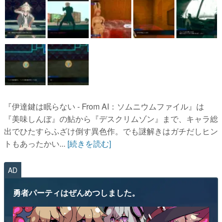
『伊達鍵は眠らない - From AI：ソムニウムファイル』は
『美味しんぼ』の鮎から『デスクリムゾン』まで、キャラ総
出でひたすらふざけ倒す異色作。でも謎解きはガチだしヒン
トもあったかい...
[続きを読む]
AD
勇者パーティはぜんめつしました。