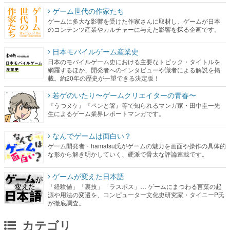
ゲーム世代の作家たち
ゲームに多大な影響を受けた作家さんに取材し、ゲームが日本
のコンテンツ産業やカルチャーに与えた影響を探る企画です。
日本モバイルゲーム産業史
日本のモバイルゲーム史における主要なトピック・タイトルを
網羅するほか、開発者へのインタビューや識者による解説を掲
載。約20年の歴史が一望できる決定版！
若ゲのいたり〜ゲームクリエイターの青春〜
『うつヌケ』『ペンと箸』等で知られるマンガ家・田中圭一先
生によるゲーム業界レポートマンガです。
なんでゲームは面白い？
ゲーム開発者・hamatsu氏がゲームの魅力を画面や操作の具体的
な形から解き明かしていく、硬派で骨太な評論連載です。
ゲームが変えた日本語
「経験値」「裏技」「ラスボス」… ゲームにまつわる言葉の起
源や用法の変遷を、コンピューター文化史研究家・タイニーP氏
が徹底調査。
カテゴリ