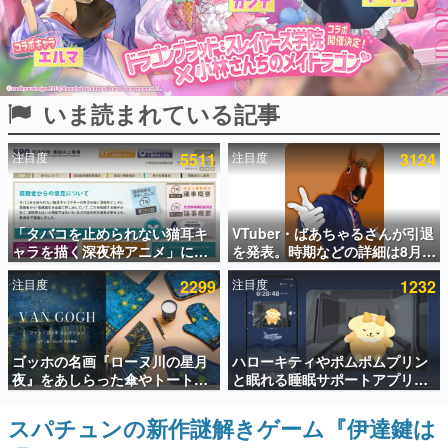
インタビュー
連載・特集一覧
いま読まれている記事
殿堂入り記事
SNS拡散数が数千以上！ ページビュー数万以上！ などな
ど。多くの人々に読まれた、電ファミ渾身の“殿堂入り”記
注目度
5511
注目度
3124
事をまとめました。
ゲームの企画書
名作ゲームクリエイターの方々に製作時のエピソードをお
聞きし、ヒットする企画（ゲーム）とは何か？を探ってい
「タバコを止められない猫耳キ
VTuber・ばあちゃるさんが引退
きます。
ャラを描く深夜枠アニメ」に視
を発表。時期などの詳細は8月9
聴者の一部から批判意見。違法
日15時からの配信で説明
赫本
注目度
2299
注目度
1232
薬物の使用と思しき描写も含め
この物語を解いてはいけない。『赫本』は、〈試験問題〉
て、BPOが議論を交わす
の形をした短編ホラー小説集です。
新世代に訊く
ゴッホの名画『ローヌ川の星月
ハローキティやポムポムプリン
これからのデジタルゲーム市場を担う若きクリエイター達
夜』をあしらった傘やトートバ
と眠れる睡眠サポートアプリ
の姿を追い、彼らのルーツと情熱を探っていきます。
ッグなどが登場。8月7日21時よ
『ゆめたび』が配信中。キャラ
り2日間限定で予約販売
ごとのASMRや目覚ましアラー
スパチュンの新作謎解きゲーム『伊達鍵は
ゲーム世代の作家たち
ムも搭載
ゲームに多大な影響を受けた作家さんに取材し、ゲームが