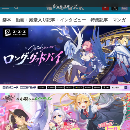
広告をスキップ
赫本
動画
殿堂入り記事
インタビュー
特集記事
マンガ
ピックアップ
電ファミのいま読まれている記事ランキング
アプリセール情報