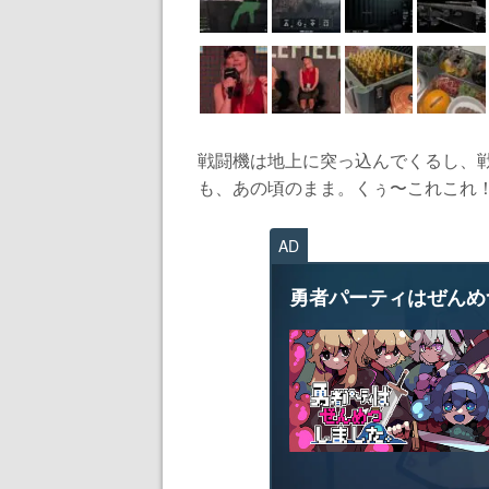
戦闘機は地上に突っ込んでくるし、
も、あの頃のまま。くぅ〜これこれ！悪
AD
勇者パーティはぜんめ