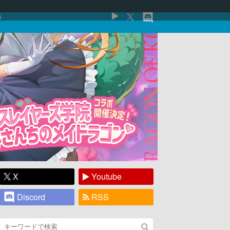
5
X
Youtube
Discord
RSS