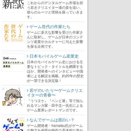
これからのデジタルゲーム市場を担
う若きクリエイター達の姿を追い、
彼らのルーツと情熱を探っていきま
す。
ゲーム世代の作家たち
ゲームに多大な影響を受けた作家さ
んに取材し、ゲームが日本のコンテ
ンツ産業やカルチャーに与えた影響
を探る企画です。
日本モバイルゲーム産業史
日本のモバイルゲーム史における主
要なトピック・タイトルを網羅する
ほか、開発者へのインタビューや識
者による解説を掲載。約20年の歴史
が一望できる決定版！
若ゲのいたり〜ゲームクリエ
イターの青春〜
『うつヌケ』『ペンと箸』等で知ら
れるマンガ家・田中圭一先生による
ゲーム業界レポートマンガです。
なんでゲームは面白い？
ゲーム開発者・hamatsu氏がゲーム
の魅力を画面や操作の具体的な形か