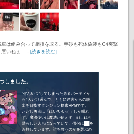
戦車は組み合って相撲を取る。芋砂も死体偽装もC4突撃
いねぇ！...
[続きを読む]
つしました。
“ぜんめつ”してしまった勇者パーティか
ら1人だけ選んで、ともに迷宮からの脱
出を目指すダンジョン探索RPGです。
ただし勇者は「はい/いいえ」しか喋れ
ず、魔法使いは魔法が使えず、戦士は可
愛らしい人形になっていて、僧侶は██を
崇拝しています。誰を救うのかを選ぶの