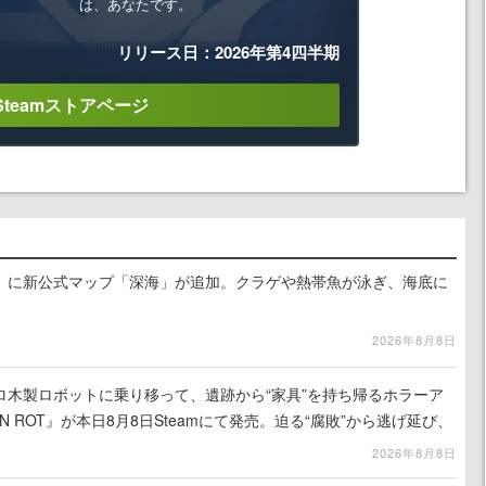
は、あなたです。
リリース日：2026年第4四半期
Steamストアページ
』に新公式マップ「深海」が追加。クラゲや熱帯魚が泳ぎ、海底に
2026年8月8日
ロ木製ロボットに乗り移って、遺跡から“家具”を持ち帰るホラーア
N ROT』が本日8月8日Steamにて発売。迫る“腐敗”から逃げ延び、
を再建
2026年8月8日