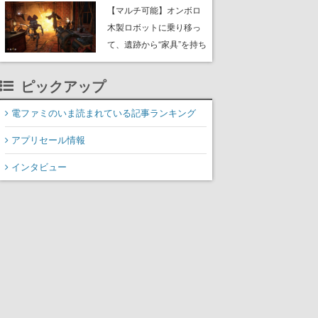
や大きな貝も
【マルチ可能】オンボロ
木製ロボットに乗り移っ
て、遺跡から“家具”を持ち
帰るホラーアクションゲ
ーム『GRAIN ROT』が本
ピックアップ
日8月8日Steamにて発
売。迫る“腐敗”から逃げ延
電ファミのいま読まれている記事ランキング
び、持ち帰った家具で基
アプリセール情報
地を再建
インタビュー