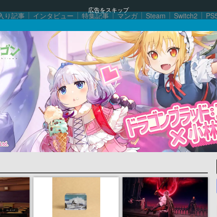
広告をスキップ
入り記事
インタビュー
特集記事
マンガ
Steam
Switch2
PS