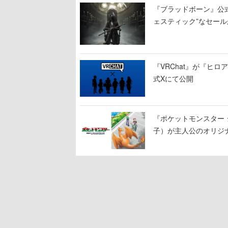
『ブラッドボーン』公式ア
ェスティック”なセール
『VRChat』が『ヒロア
式Xにて公開
『ポケットモンスター 
子）が主人公のオリジ