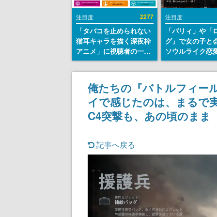
2277
注目度
注目度
「タバコを止められない
「パリィ」や「
猫耳キャラを描く深夜枠
グ」で女の子と
アニメ」に視聴者の一部
ソウルライク恋
から批判意見。違法薬物
『小早川さんは
の使用と思しき描写も含
イク』無料公開
めて、BPOが議論を交わ
失敗すると「YO
俺たちの『バトルフィール
す
DIED」
イで感じたのは、まるで
C4突撃も、あの頃のまま
記事へ戻る