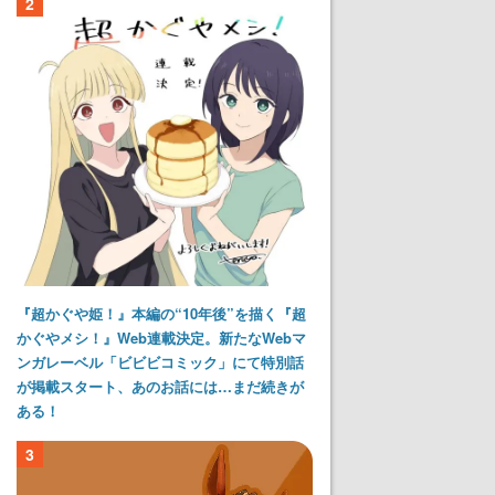
2
『超かぐや姫！』本編の“10年後”を描く『超
かぐやメシ！』Web連載決定。新たなWebマ
ンガレーベル「ビビビコミック」にて特別話
が掲載スタート、あのお話には…まだ続きが
ある！
3