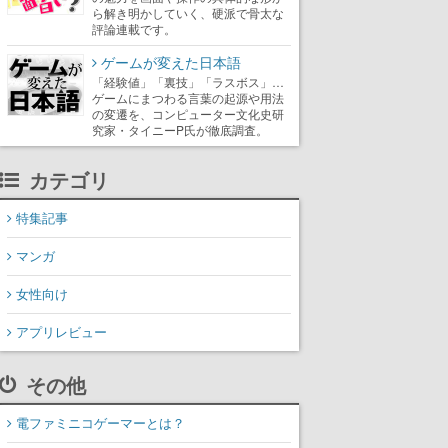
ら解き明かしていく、硬派で骨太な
評論連載です。
ゲームが変えた日本語
「経験値」「裏技」「ラスボス」…
ゲームにまつわる言葉の起源や用法
の変遷を、コンピューター文化史研
究家・タイニーP氏が徹底調査。
カテゴリ
特集記事
マンガ
女性向け
アプリレビュー
その他
電ファミニコゲーマーとは？