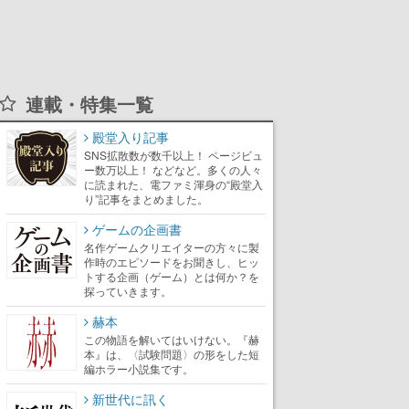
連載・特集一覧
殿堂入り記事
SNS拡散数が数千以上！ ページビュ
ー数万以上！ などなど。多くの人々
に読まれた、電ファミ渾身の“殿堂入
り”記事をまとめました。
ゲームの企画書
名作ゲームクリエイターの方々に製
作時のエピソードをお聞きし、ヒッ
トする企画（ゲーム）とは何か？を
探っていきます。
赫本
この物語を解いてはいけない。『赫
本』は、〈試験問題〉の形をした短
編ホラー小説集です。
新世代に訊く