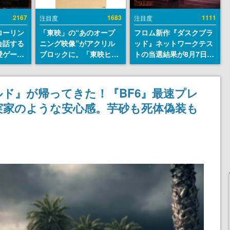
2167
1683
1111
注目度
注目度
ローリン
「東映」の“あのオープ
フロム新作『ダスクブラ
会話する
ニング映像”がアクリル
ッド』ネットワークテス
愛ゲーム
ブロックに。「東映ヒス
トの当選結果が8月7日22
ソウルラ
トリカル グッズコレクシ
時に発表。応募サイトの
。返事に
ョン」が8月下旬より発
マイページから確認可
U
売
能、テスト実施は8月21
ド』が帰ってきた！『BF6』最速プレ
日～24日
実家のような安心感。芋砂も死体偽装も