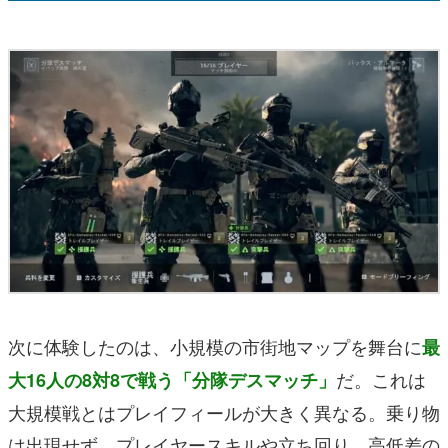
次に体験したのは、小規模の市街地マップを舞台に
最
だ。これは
大16人の8対8で戦う「分隊デスマッチ」
大規模戦とはプレイフィールが大きく異なる。乗り物
は出現せず、プレイヤースキルや立ち回り、高低差の