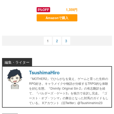
5%OFF
1,359円
Amazonで購入
1
2
3
編集・ライター
TsushimaHiro
『MOTHER2』でひらがなを覚え、ゲームと育った生粋の
RPG好き。キャラメイクや物語が分岐するTRPG的な体験
を好む生態。『Divinity: Original Sin 2』の有志翻訳を経
て、『バルダーズ・ゲート3』を独力で全訳し完走。『ゴ
ースト・オブ・ツシマ』の舞台となった対馬のガイドもし
ている。 Xアカウント（旧Twitter）@Tsushimahiro23