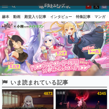
広告をスキップ
赫本
動画
殿堂入り記事
インタビュー
特集記事
マンガ
いま読まれている記事
ピックアップ
注目度
4873
注目度
4345
電ファミのいま読まれている記事ランキング
アプリセール情報