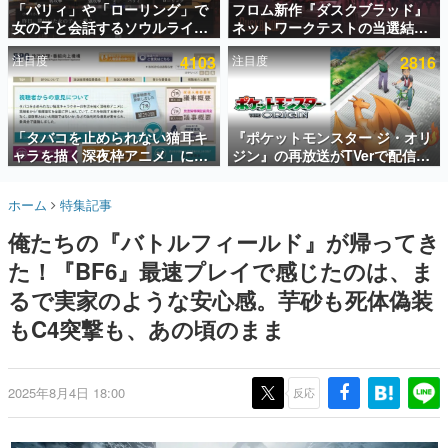
「パリィ」や「ローリング」で
フロム新作『ダスクブラッド』
女の子と会話するソウルライク
ネットワークテストの当選結果
インタビュー
恋愛ゲーム『小早川さんはソウ
が8月7日22時に発表。応募サイ
注目度
4103
注目度
2816
ルライク』無料公開。返事に失
トのマイページから確認可能、
連載・特集一覧
敗すると「YOU DIED」
テスト実施は8月21日～24日
殿堂入り記事
SNS拡散数が数千以上！ ページビュー数万以上！ などな
「タバコを止められない猫耳キ
『ポケットモンスター ジ・オリ
ど。多くの人々に読まれた、電ファミ渾身の“殿堂入り”記
ャラを描く深夜枠アニメ」に視
ジン』の再放送がTVerで配信
事をまとめました。
聴者の一部から批判意見。違法
中！レッド（CV：竹内順子）が
薬物の使用と思しき描写も含め
主人公のオリジナルアニメ
ゲームの企画書
ホーム
特集記事
て、BPOが議論を交わす
名作ゲームクリエイターの方々に製作時のエピソードをお
聞きし、ヒットする企画（ゲーム）とは何か？を探ってい
俺たちの『バトルフィールド』が帰ってき
きます。
た！『BF6』最速プレイで感じたのは、ま
赫本
この物語を解いてはいけない。『赫本』は、〈試験問題〉
るで実家のような安心感。芋砂も死体偽装
の形をした短編ホラー小説集です。
もC4突撃も、あの頃のまま
新世代に訊く
これからのデジタルゲーム市場を担う若きクリエイター達
の姿を追い、彼らのルーツと情熱を探っていきます。
2025年8月4日 18:00
反応
ゲーム世代の作家たち
ゲームに多大な影響を受けた作家さんに取材し、ゲームが