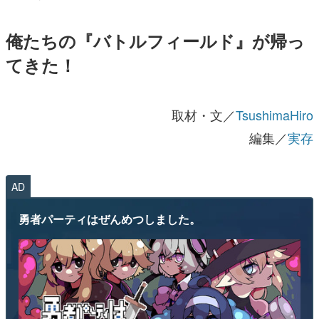
俺たちの『バトルフィールド』が帰っ
てきた！
取材・文／
TsushimaHiro
編集／
実存
AD
勇者パーティはぜんめつしました。