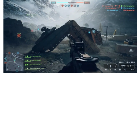
日本のコンテンツ産業やカルチャーに与えた影響を探る企
画です。
日本モバイルゲーム産業史
日本のモバイルゲーム史における主要なトピック・タイト
ルを網羅するほか、開発者へのインタビューや識者による
解説を掲載。約20年の歴史が一望できる決定版！
若ゲのいたり〜ゲームクリエイターの青春〜
『うつヌケ』『ペンと箸』等で知られるマンガ家・田中圭
一先生によるゲーム業界レポートマンガです。
なんでゲームは面白い？
ゲーム開発者・hamatsu氏がゲームの魅力を画面や操作の
具体的な形から解き明かしていく、硬派で骨太な評論連載
です。
ゲームが変えた日本語
「経験値」「裏技」「ラスボス」… ゲームにまつわる言葉
の起源や用法の変遷を、コンピューター文化史研究家・タ
イニーP氏が徹底調査。
カテゴリ
特集記事