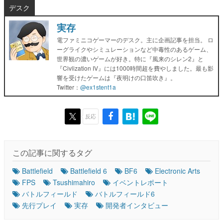
デスク
実存
電ファミニコゲーマーのデスク。主に企画記事を担当。 ロ
ーグライクやシミュレーションなど中毒性のあるゲーム、
世界観の濃いゲームが好き。特に『風来のシレン2』と
『Civlization IV』には1000時間超を費やしました。最も影
響を受けたゲームは『夜明けの口笛吹き』。
Twitter：
@ex1stent1a
反応
この記事に関するタグ
Battlefield
Battlefield 6
BF6
Electronic Arts
FPS
Tsushimahiro
イベントレポート
バトルフィールド
バトルフィールド6
先行プレイ
実存
開発者インタビュー