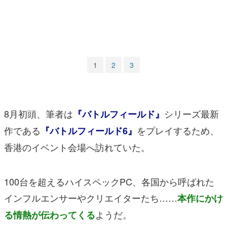
マンガ
女性向け
アプリレビュー
1
2
3
その他
電ファミニコゲーマーとは？
8月初頭、筆者は
シリーズ最新
『バトルフィールド』
運営：株式会社マレ
作である
をプレイするため、
『バトルフィールド6』
香港のイベント会場へ訪れていた。
100台を超えるハイスペックPC、各国から呼ばれた
インフルエンサーやクリエイターたち……
本作にかけ
ようだ。
る情熱が伝わってくる