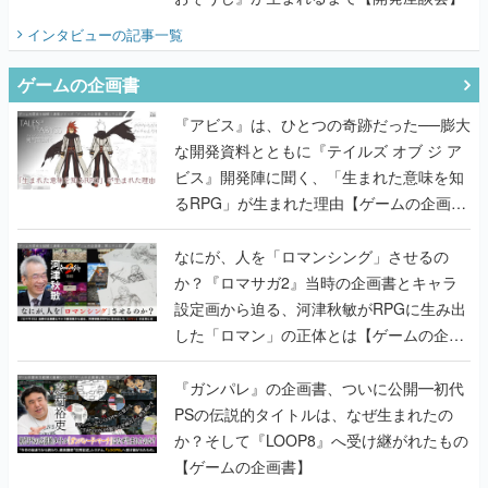
インタビュー
の記事一覧
ゲームの企画書
『アビス』は、ひとつの奇跡だった──膨大
な開発資料とともに『テイルズ オブ ジ ア
ビス』開発陣に聞く、「生まれた意味を知
るRPG」が生まれた理由【ゲームの企画
書】
なにが、人を「ロマンシング」させるの
か？『ロマサガ2』当時の企画書とキャラ
設定画から迫る、河津秋敏がRPGに生み出
した「ロマン」の正体とは【ゲームの企画
書】
『ガンパレ』の企画書、ついに公開━初代
PSの伝説的タイトルは、なぜ生まれたの
か？そして『LOOP8』へ受け継がれたもの
【ゲームの企画書】