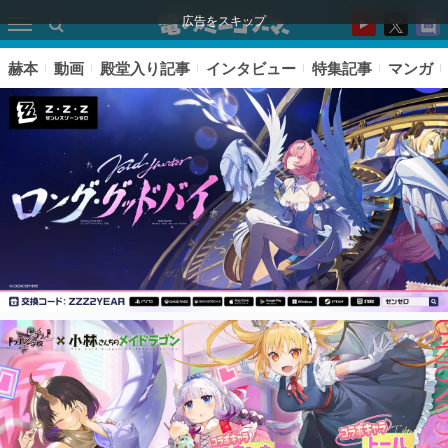
広告をスキップ
赫本
動画
殿堂入り記事
インタビュー
特集記事
マンガ
ピックアップ
電ファミのいま読まれている記事ランキング
アプリセール情報