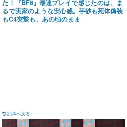
た！『BF6』最速プレイで感じたのは、ま
日本のコンテンツ産業やカルチャーに与えた影響を探る企
るで実家のような安心感。芋砂も死体偽装
画です。
もC4突撃も、あの頃のまま
日本モバイルゲーム産業史
日本のモバイルゲーム史における主要なトピック・タイト
ルを網羅するほか、開発者へのインタビューや識者による
解説を掲載。約20年の歴史が一望できる決定版！
若ゲのいたり〜ゲームクリエイターの青春〜
『うつヌケ』『ペンと箸』等で知られるマンガ家・田中圭
一先生によるゲーム業界レポートマンガです。
なんでゲームは面白い？
ゲーム開発者・hamatsu氏がゲームの魅力を画面や操作の
具体的な形から解き明かしていく、硬派で骨太な評論連載
です。
ゲームが変えた日本語
「経験値」「裏技」「ラスボス」… ゲームにまつわる言葉
の起源や用法の変遷を、コンピューター文化史研究家・タ
イニーP氏が徹底調査。
カテゴリ
記事へ戻る
特集記事