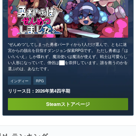
“ぜんめつ”してしまった勇者パーティから1人だけ選んで、ともに迷
宮からの脱出を目指すダンジョン探索RPGです。 ただし勇者は「は
い/いいえ」しか喋れず、魔法使いは魔法が使えず、戦士は可愛らし
い人形になっていて、僧侶は██を崇拝しています。誰を救うのかを
選ぶのは、あなたです。
インディー
RPG
リリース日：2026年第4四半期
Steamストアページ