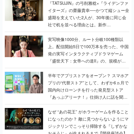
く
『TATSUJIN』の弓削雅稔×『ライデンファ
イターズ』の齋藤貴幸──かつて縦シュー全
盛期を支えていた2人が、30年後に同じ会
社で机を並べる理由とは。新作
『TATSUJIN EXTREME』で初タッグを組
んだレジェンド2人に訊く開発秘話
実写映像1000分、ルート分岐100種類以
上。配信開始5日で100万本を売った、中国
発の実写インタラクティブドラマゲーム
『盛世天下：女帝への道II』の、規模が違
うこだわりをプロデューサーに聞いた
半年でアプリストアをオープン？ スマホア
プリの“代替ストア”として、わずか6ヵ月で
国内向けローンチを行った発見型ストア
『あっぷアリーナ！』仕掛け人に話を聞い
てみた
なぜ “あの花王” がホラーゲームを作ること
になったのか？ 敵に見つからないようにマ
ジックリンでこっそり掃除する『しずかな
おそうじ』が生まれるまで【開発座談会】