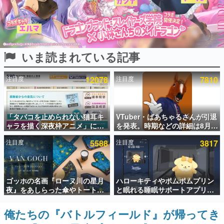
インタビュー
連載・特集一覧
いま読まれている記事
殿堂入り記事
SNS拡散数が数千以上！ ページビュー数万以上！ などな
ど。多くの人々に読まれた、電ファミ渾身の“殿堂入り”記
注目度
12078
注目度
7810
事をまとめました。
ゲームの企画書
名作ゲームクリエイターの方々に製作時のエピソードをお
聞きし、ヒットする企画（ゲーム）とは何か？を探ってい
「タバコを止められない猫耳キ
VTuber・ばあちゃるさんが引退
きます。
ャラを描く深夜枠アニメ」に視
を発表。時期などの詳細は8月9
聴者の一部から批判意見。違法
日15時からの配信で説明
赫本
注目度
5588
注目度
3817
薬物の使用と思しき描写も含め
この物語を解いてはいけない。『赫本』は、〈試験問題〉
て、BPOが議論を交わす
の形をした短編ホラー小説集です。
新世代に訊く
ゴッホの名画『ローヌ川の星月
ハローキティやポムポムプリン
これからのデジタルゲーム市場を担う若きクリエイター達
夜』をあしらった傘やトートバ
と眠れる睡眠サポートアプリ
の姿を追い、彼らのルーツと情熱を探っていきます。
ッグなどが登場。8月7日21時よ
『ゆめたび』が配信中。キャラ
り2日間限定で予約販売
ごとのASMRや目覚ましアラー
俺たちの『バトルフィールド』が帰ってき
ゲーム世代の作家たち
ムも搭載
ゲームに多大な影響を受けた作家さんに取材し、ゲームが