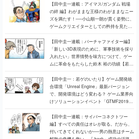
【田中圭一連載：アイマス/ガンダム 戦場
の絆 編】わがままな王様のわがままなニー
ズを満たす！──小山順一朗が貫く姿勢に、
ゲームクリエイターとしての矜持を見た
【若ゲのいたり最終回】
【田中圭一連載：バーチャファイター編】
「新しい3D表現のために、軍事技術を採り
入れたい」世界情勢を味方につけて、ゲー
ムに革命をもたらした鈴木 裕の功績【若ゲ
のいたり】
【田中圭一：若ゲのいたり】ゲーム開発統
合環境「Unreal Engine」最新バージョン
で、開発環境はどう変わる？ ゲーム業界向
けソリューションイベント「GTMF2019」
に行って、より理解を深めよう【PR】
【田中圭一連載：サイバーコネクトツー
編】すべての責任はオレが取る。だから、
付いてきてくれないか──男の熱意はチーム
解散の危機を救い、『.hack』成功の活路を