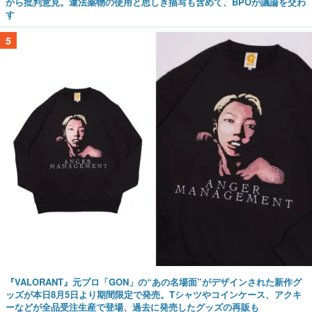
から批判意見。違法薬物の使用と思しき描写も含めて、BPOが議論を交わ
す
5
『VALORANT』元プロ「GON」の“あの名場面”がデザインされた新作グ
ッズが本日8月5日より期間限定で発売。Tシャツやコインケース、アクキ
ーなどが全品受注生産で登場、過去に発売したグッズの再販も