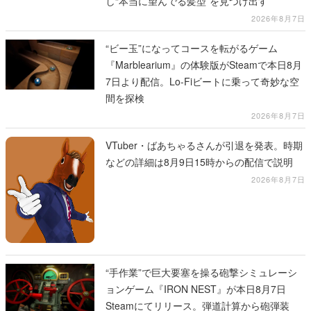
し“本当に望んでる髪型”を見つけ出す
2026年8月7日
“ビー玉”になってコースを転がるゲーム
『Marblearium』の体験版がSteamで本日8月
7日より配信。Lo-Fiビートに乗って奇妙な空
間を探検
2026年8月7日
VTuber・ばあちゃるさんが引退を発表。時期
などの詳細は8月9日15時からの配信で説明
2026年8月7日
“手作業”で巨大要塞を操る砲撃シミュレーシ
ョンゲーム『IRON NEST』が本日8月7日
Steamにてリリース。弾道計算から砲弾装