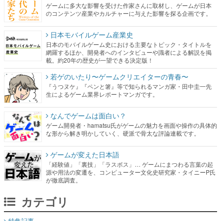
ゲームに多大な影響を受けた作家さんに取材し、ゲームが日本
のコンテンツ産業やカルチャーに与えた影響を探る企画です。
日本モバイルゲーム産業史
日本のモバイルゲーム史における主要なトピック・タイトルを
網羅するほか、開発者へのインタビューや識者による解説を掲
載。約20年の歴史が一望できる決定版！
若ゲのいたり〜ゲームクリエイターの青春〜
『うつヌケ』『ペンと箸』等で知られるマンガ家・田中圭一先
生によるゲーム業界レポートマンガです。
なんでゲームは面白い？
ゲーム開発者・hamatsu氏がゲームの魅力を画面や操作の具体的
な形から解き明かしていく、硬派で骨太な評論連載です。
ゲームが変えた日本語
「経験値」「裏技」「ラスボス」… ゲームにまつわる言葉の起
源や用法の変遷を、コンピューター文化史研究家・タイニーP氏
が徹底調査。
カテゴリ
特集記事