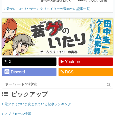
開く。業界の快男児・松山 洋に流れる血は
若ゲのいたり〜ゲームクリエイターの青春〜
の記事一覧
『少年ジャンプ』色だった【若ゲのいた
り】
X
Youtube
Discord
RSS
ピックアップ
電ファミのいま読まれている記事ランキング
アプリセール情報