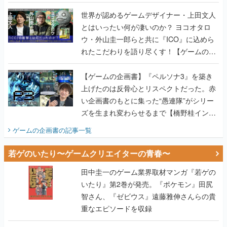
世界が認めるゲームデザイナー・上田文人
とはいったい何が凄いのか？ ヨコオタロ
ウ・外山圭一郎らと共に『ICO』に込めら
れたこだわりを語り尽くす！【ゲームの企
画書】
【ゲームの企画書】『ペルソナ3』を築き
上げたのは反骨心とリスペクトだった。赤
い企画書のもとに集った“愚連隊”がシリー
ズを生まれ変わらせるまで【橋野桂インタ
ビュー】
ゲームの企画書
の記事一覧
若ゲのいたり〜ゲームクリエイターの青春〜
田中圭一のゲーム業界取材マンガ『若ゲの
いたり』第2巻が発売。『ポケモン』田尻
智さん、『ゼビウス』遠藤雅伸さんらの貴
重なエピソードを収録