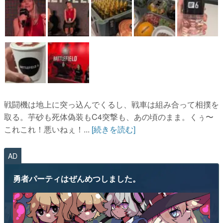
戦闘機は地上に突っ込んでくるし、戦車は組み合って相撲を
取る。芋砂も死体偽装もC4突撃も、あの頃のまま。くぅ〜
これこれ！悪いねぇ！...
[続きを読む]
AD
勇者パーティはぜんめつしました。