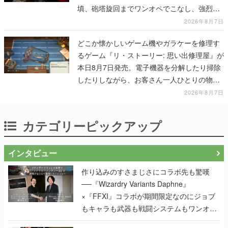
填、砲塔旋回までワンオペでこなし、強烈な
一撃をブチかませるロマンある作品
2026年8月7日
どこか懐かしいゲーム機やガラケーを修理す
るゲーム『リ・ストーリー: 思い出修理屋』が
本日8月7日発売。電子機器を分解したり掃除
したりしながら、お客さん一人ひとりの物語
に耳を傾ける
2026年8月7日
カテゴリーピックアップ
インタビュー
作り込みのすさまじさにコラボ先も驚嘆
──『Wizardry Variants Daphne』
×『FFXI』コラボが期間限定なのにジョブ
もキャラも武器も戦闘システムもワンオフ
で作り込まれた理由を両ディレクターに聞