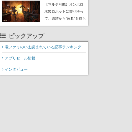
や大きな貝も
【マルチ可能】オンボロ
木製ロボットに乗り移っ
て、遺跡から“家具”を持ち
帰るホラーアクションゲ
ーム『GRAIN ROT』が本
ピックアップ
日8月8日Steamにて発
売。迫る“腐敗”から逃げ延
電ファミのいま読まれている記事ランキング
び、持ち帰った家具で基
アプリセール情報
地を再建
インタビュー