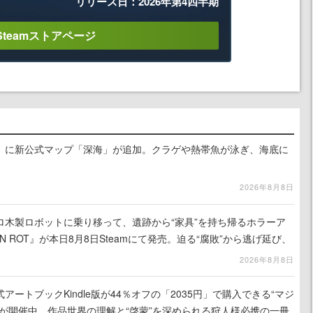
リリース日：2026年第4四半期
Steamストアページ
』に新公式マップ「深海」が追加。クラゲや熱帯魚が泳ぎ、海底に
2026年8月8日
ロ木製ロボットに乗り移って、遺跡から“家具”を持ち帰るホラーア
N ROT』が本日8月8日Steamにて発売。迫る“腐敗”から逃げ延び、
を再建
2026年8月8日
ートブックKindle版が44％オフの「2035円」で購入できる“マジ
が開催中。作品世界の理解と“啓蒙”を深められる狩人様必携の一冊