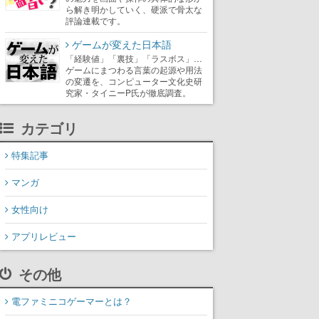
ら解き明かしていく、硬派で骨太な
評論連載です。
ゲームが変えた日本語
「経験値」「裏技」「ラスボス」…
ゲームにまつわる言葉の起源や用法
の変遷を、コンピューター文化史研
究家・タイニーP氏が徹底調査。
カテゴリ
特集記事
マンガ
女性向け
アプリレビュー
その他
電ファミニコゲーマーとは？