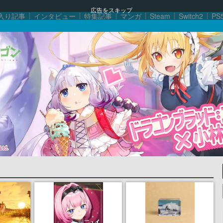
広告をスキップ
入り記事
インタビュー
特集記事
マンガ
Steam
Switch2
PS