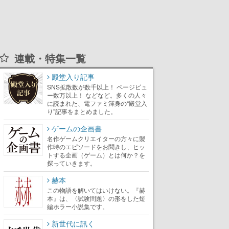
連載・特集一覧
殿堂入り記事
SNS拡散数が数千以上！ ページビュ
ー数万以上！ などなど。多くの人々
に読まれた、電ファミ渾身の“殿堂入
り”記事をまとめました。
ゲームの企画書
名作ゲームクリエイターの方々に製
作時のエピソードをお聞きし、ヒッ
トする企画（ゲーム）とは何か？を
探っていきます。
赫本
この物語を解いてはいけない。『赫
本』は、〈試験問題〉の形をした短
編ホラー小説集です。
新世代に訊く