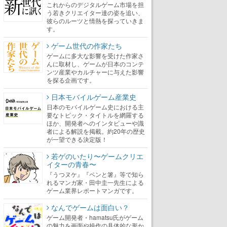
これからのデジタルゲーム市場を担
う若きクリエイター達の姿を追い、
彼らのルーツと情熱を探っていきま
す。
ゲーム世代の作家たち
ゲームに多大な影響を受けた作家さ
んに取材し、ゲームが日本のコンテ
ンツ産業やカルチャーに与えた影響
を探る企画です。
日本モバイルゲーム産業史
日本のモバイルゲーム史における主
要なトピック・タイトルを網羅する
ほか、開発者へのインタビューや識
者による解説を掲載。約20年の歴史
が一望できる決定版！
若ゲのいたり〜ゲームクリエ
イターの青春〜
『うつヌケ』『ペンと箸』等で知ら
れるマンガ家・田中圭一先生による
ゲーム業界レポートマンガです。
なんでゲームは面白い？
ゲーム開発者・hamatsu氏がゲーム
の魅力を画面や操作の具体的な形か