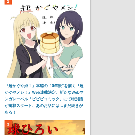
2
『超かぐや姫！』本編の“10年後”を描く『超
かぐやメシ！』Web連載決定。新たなWebマ
ンガレーベル「ビビビコミック」にて特別話
が掲載スタート、あのお話には…まだ続きが
ある！
3