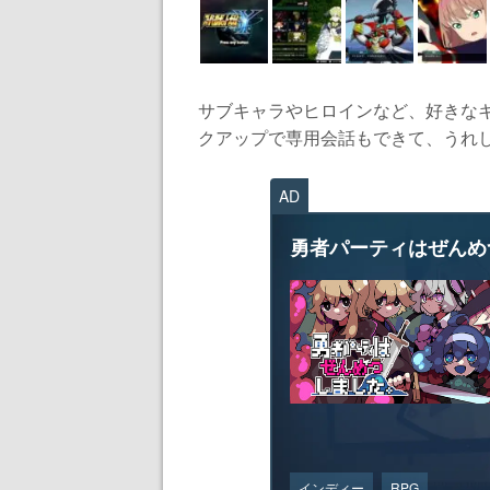
サブキャラやヒロインなど、好きな
クアップで専用会話もできて、うれしっ
AD
勇者パーティはぜんめ
インディー
RPG