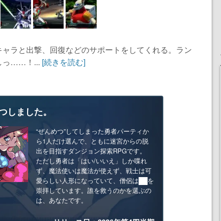
キャラと出撃、回復などのサポートをしてくれる。ラン
……！...
[続きを読む]
つしました。
“ぜんめつ”してしまった勇者パーティか
ら1人だけ選んで、ともに迷宮からの脱
出を目指すダンジョン探索RPGです。
ただし勇者は「はい/いいえ」しか喋れ
ず、魔法使いは魔法が使えず、戦士は可
愛らしい人形になっていて、僧侶は██を
崇拝しています。誰を救うのかを選ぶの
は、あなたです。