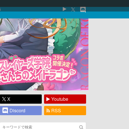
5
X
Youtube
Discord
RSS