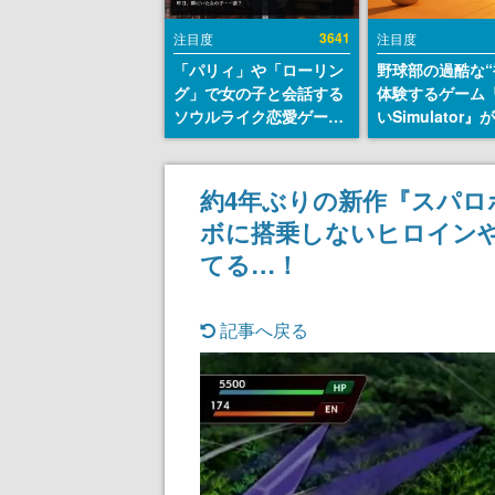
3641
注目度
注目度
「パリィ」や「ローリン
野球部の過酷な“
グ」で女の子と会話する
体験するゲーム
ソウルライク恋愛ゲーム
いSimulator
『小早川さんはソウルラ
のウィッシュリ
イク』無料公開。返事に
とにチェコ語に
失敗すると「YOU
SNSで話題に。
約4年ぶりの新作『スパロ
DIED」
ダム・カム』開
ボに搭乗しないヒロイン
ェコのプロ野球
称賛の声
てる…！
記事へ戻る