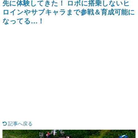
先に体験してきた！ ロボに搭乗しないヒ
ナイトライブにてディレクター
野貴紀さんが担当する
日本のコンテンツ産業やカルチャーに与えた影響を探る企
の浜口直樹氏が登壇する予定
ロインやサブキャラまで参戦＆育成可能に
画です。
なってる…！
日本モバイルゲーム産業史
日本のモバイルゲーム史における主要なトピック・タイト
ルを網羅するほか、開発者へのインタビューや識者による
解説を掲載。約20年の歴史が一望できる決定版！
若ゲのいたり〜ゲームクリエイターの青春〜
『うつヌケ』『ペンと箸』等で知られるマンガ家・田中圭
一先生によるゲーム業界レポートマンガです。
なんでゲームは面白い？
ゲーム開発者・hamatsu氏がゲームの魅力を画面や操作の
具体的な形から解き明かしていく、硬派で骨太な評論連載
です。
ゲームが変えた日本語
「経験値」「裏技」「ラスボス」… ゲームにまつわる言葉
の起源や用法の変遷を、コンピューター文化史研究家・タ
イニーP氏が徹底調査。
カテゴリ
記事へ戻る
特集記事