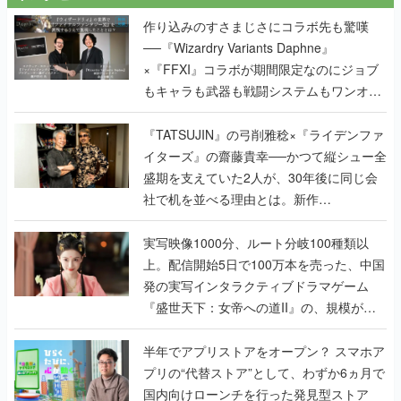
作り込みのすさまじさにコラボ先も驚嘆
──『Wizardry Variants Daphne』
×『FFXI』コラボが期間限定なのにジョブ
もキャラも武器も戦闘システムもワンオフ
で作り込まれた理由を両ディレクターに聞
く
『TATSUJIN』の弓削雅稔×『ライデンファ
イターズ』の齋藤貴幸──かつて縦シュー全
盛期を支えていた2人が、30年後に同じ会
社で机を並べる理由とは。新作
『TATSUJIN EXTREME』で初タッグを組
んだレジェンド2人に訊く開発秘話
実写映像1000分、ルート分岐100種類以
上。配信開始5日で100万本を売った、中国
発の実写インタラクティブドラマゲーム
『盛世天下：女帝への道II』の、規模が違
うこだわりをプロデューサーに聞いた
半年でアプリストアをオープン？ スマホア
プリの“代替ストア”として、わずか6ヵ月で
国内向けローンチを行った発見型ストア