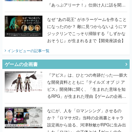
『あっぷアリーナ！』仕掛け人に話を聞い
てみた
なぜ “あの花王” がホラーゲームを作ること
になったのか？ 敵に見つからないようにマ
ジックリンでこっそり掃除する『しずかな
おそうじ』が生まれるまで【開発座談会】
インタビュー
の記事一覧
ゲームの企画書
『アビス』は、ひとつの奇跡だった──膨大
な開発資料とともに『テイルズ オブ ジ ア
ビス』開発陣に聞く、「生まれた意味を知
るRPG」が生まれた理由【ゲームの企画
書】
なにが、人を「ロマンシング」させるの
か？『ロマサガ2』当時の企画書とキャラ
設定画から迫る、河津秋敏がRPGに生み出
した「ロマン」の正体とは【ゲームの企画