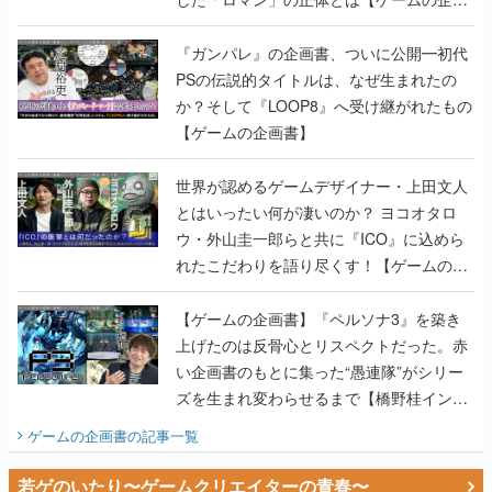
書】
『ガンパレ』の企画書、ついに公開━初代
PSの伝説的タイトルは、なぜ生まれたの
か？そして『LOOP8』へ受け継がれたもの
【ゲームの企画書】
世界が認めるゲームデザイナー・上田文人
とはいったい何が凄いのか？ ヨコオタロ
ウ・外山圭一郎らと共に『ICO』に込めら
れたこだわりを語り尽くす！【ゲームの企
画書】
【ゲームの企画書】『ペルソナ3』を築き
上げたのは反骨心とリスペクトだった。赤
い企画書のもとに集った“愚連隊”がシリー
ズを生まれ変わらせるまで【橋野桂インタ
ビュー】
ゲームの企画書
の記事一覧
若ゲのいたり〜ゲームクリエイターの青春〜