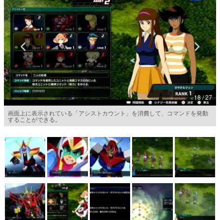
マンガ
女性向け
アプリレビュー
その他
18 / 27
電ファミニコゲーマーとは？
画面上に表示されている「アシストカウント」を消費して、コマンドを発動
運営：株式会社マレ
することができる。