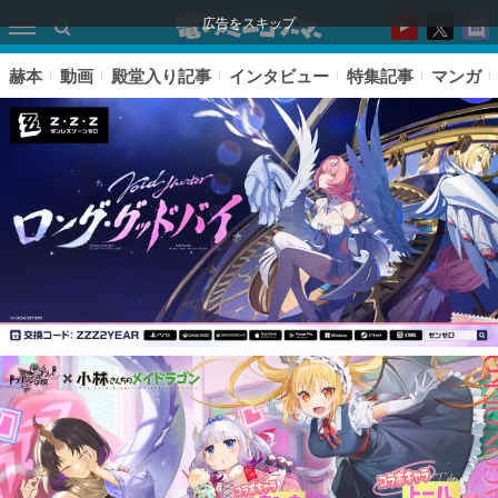
広告をスキップ
赫本
動画
殿堂入り記事
インタビュー
特集記事
マンガ
ピックアップ
電ファミのいま読まれている記事ランキング
アプリセール情報