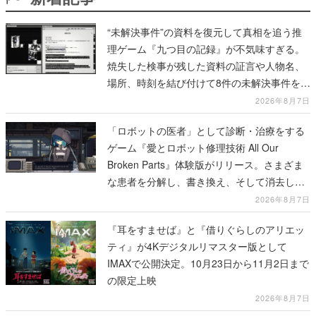
“未解決事件”の資料を復元して真相を追う推
理ゲーム『九つ目の記録』が不気味すぎる。
焼失した検事が残した資料の証言や人物名、
場所、時刻を結び付けて8件の未解決事件を再
構築していく
2026年8月7日
「ロボットの医者」として診断・治療をする
ゲーム『愛とロボット修理技術 All Our
Broken Parts』体験版がリリース。さまざま
な患者を分解し、書き換え、そして消去して
いく
2026年8月7日
『耳をすませば』と『借りぐらしのアリエッ
ティ』が4Kデジタルリマスター版として
IMAXで公開決定。10月23日から11月2日まで
の限定上映
2026年8月7日