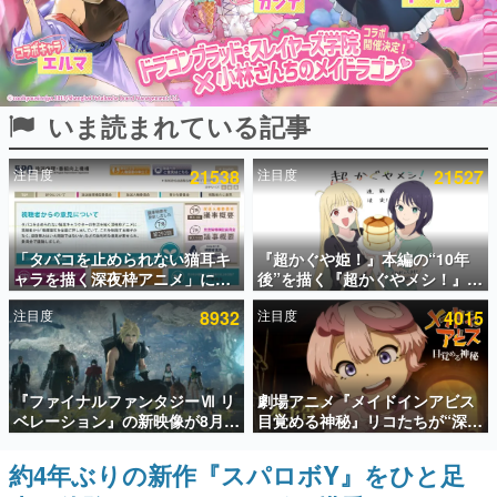
インタビュー
連載・特集一覧
いま読まれている記事
殿堂入り記事
SNS拡散数が数千以上！ ページビュー数万以上！ などな
ど。多くの人々に読まれた、電ファミ渾身の“殿堂入り”記
注目度
21538
注目度
21527
事をまとめました。
ゲームの企画書
名作ゲームクリエイターの方々に製作時のエピソードをお
聞きし、ヒットする企画（ゲーム）とは何か？を探ってい
「タバコを止められない猫耳キ
『超かぐや姫！』本編の“10年
きます。
ャラを描く深夜枠アニメ」に視
後”を描く『超かぐやメシ！』
聴者の一部から批判意見。違法
Web連載決定。新たなWebマン
赫本
注目度
8932
注目度
4015
薬物の使用と思しき描写も含め
ガレーベル「ビビビコミック」
この物語を解いてはいけない。『赫本』は、〈試験問題〉
て、BPOが議論を交わす
にて特別話が掲載スタート、あ
の形をした短編ホラー小説集です。
のお話には…まだ続きがある！
新世代に訊く
『ファイナルファンタジーⅦ リ
劇場アニメ『メイドインアビス
これからのデジタルゲーム市場を担う若きクリエイター達
ベレーション』の新映像が8月
目覚める神秘』リコたちが“深界
の姿を追い、彼らのルーツと情熱を探っていきます。
26日早朝に公開へ。『FF7』リ
七層”へ進む予告映像が公開。新
メイクシリーズの完結編、
キャストも発表、テパステは諸
約4年ぶりの新作『スパロボY』をひと足
ゲーム世代の作家たち
「gamescom」のオープニング
星すみれさん、クラヴァリは星
ゲームに多大な影響を受けた作家さんに取材し、ゲームが