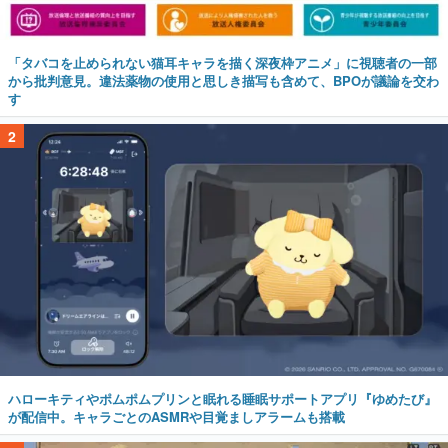
「タバコを止められない猫耳キャラを描く深夜枠アニメ」に視聴者の一部
から批判意見。違法薬物の使用と思しき描写も含めて、BPOが議論を交わ
す
2
ハローキティやポムポムプリンと眠れる睡眠サポートアプリ『ゆめたび』
が配信中。キャラごとのASMRや目覚ましアラームも搭載