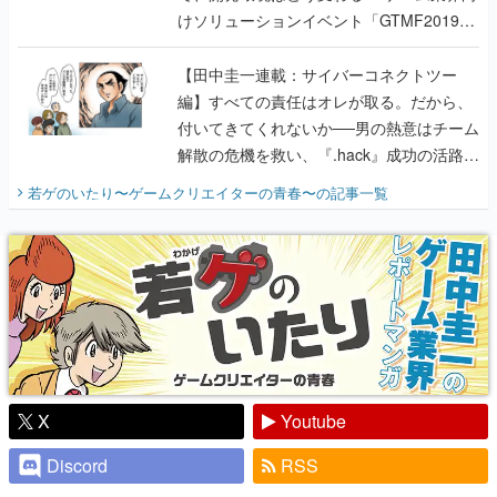
けソリューションイベント「GTMF2019」
に行って、より理解を深めよう【PR】
【田中圭一連載：サイバーコネクトツー
編】すべての責任はオレが取る。だから、
付いてきてくれないか──男の熱意はチーム
解散の危機を救い、『.hack』成功の活路を
開く。業界の快男児・松山 洋に流れる血は
若ゲのいたり〜ゲームクリエイターの青春〜
の記事一覧
『少年ジャンプ』色だった【若ゲのいた
り】
X
Youtube
Discord
RSS