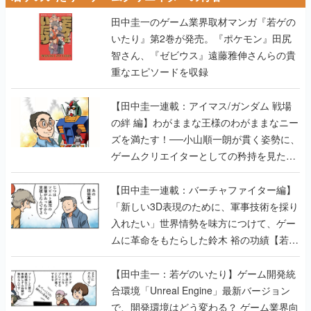
田中圭一のゲーム業界取材マンガ『若ゲの
いたり』第2巻が発売。『ポケモン』田尻
智さん、『ゼビウス』遠藤雅伸さんらの貴
重なエピソードを収録
【田中圭一連載：アイマス/ガンダム 戦場
の絆 編】わがままな王様のわがままなニー
ズを満たす！──小山順一朗が貫く姿勢に、
ゲームクリエイターとしての矜持を見た
【若ゲのいたり最終回】
【田中圭一連載：バーチャファイター編】
「新しい3D表現のために、軍事技術を採り
入れたい」世界情勢を味方につけて、ゲー
ムに革命をもたらした鈴木 裕の功績【若ゲ
のいたり】
【田中圭一：若ゲのいたり】ゲーム開発統
合環境「Unreal Engine」最新バージョン
で、開発環境はどう変わる？ ゲーム業界向