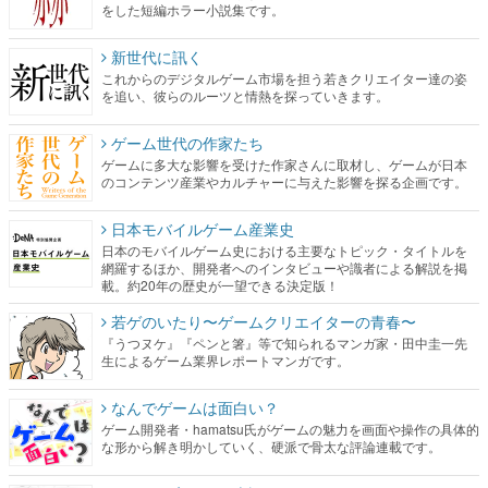
をした短編ホラー小説集です。
新世代に訊く
これからのデジタルゲーム市場を担う若きクリエイター達の姿
を追い、彼らのルーツと情熱を探っていきます。
ゲーム世代の作家たち
ゲームに多大な影響を受けた作家さんに取材し、ゲームが日本
のコンテンツ産業やカルチャーに与えた影響を探る企画です。
日本モバイルゲーム産業史
日本のモバイルゲーム史における主要なトピック・タイトルを
網羅するほか、開発者へのインタビューや識者による解説を掲
載。約20年の歴史が一望できる決定版！
若ゲのいたり〜ゲームクリエイターの青春〜
『うつヌケ』『ペンと箸』等で知られるマンガ家・田中圭一先
生によるゲーム業界レポートマンガです。
なんでゲームは面白い？
ゲーム開発者・hamatsu氏がゲームの魅力を画面や操作の具体的
な形から解き明かしていく、硬派で骨太な評論連載です。