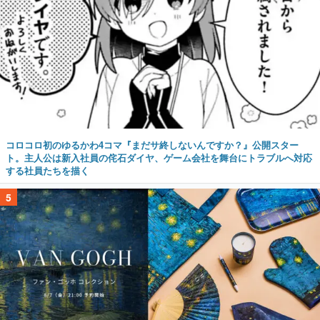
コロコロ初のゆるかわ4コマ『まだサ終しないんですか？』公開スター
ト。主人公は新入社員の侘石ダイヤ、ゲーム会社を舞台にトラブルへ対応
する社員たちを描く
5