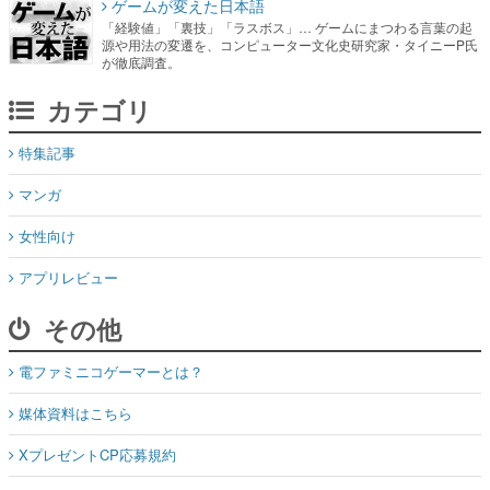
ゲームが変えた日本語
「経験値」「裏技」「ラスボス」… ゲームにまつわる言葉の起
源や用法の変遷を、コンピューター文化史研究家・タイニーP氏
が徹底調査。
カテゴリ
特集記事
マンガ
女性向け
アプリレビュー
その他
電ファミニコゲーマーとは？
媒体資料はこちら
XプレゼントCP応募規約