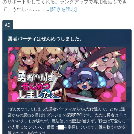
のサポートをしてくれる。ランクアップで専用会話もでき
て、うれしっ……！...
[続きを読む]
AD
勇者パーティはぜんめつしました。
“ぜんめつ”してしまった勇者パーティから1人だけ選んで、ともに迷
宮からの脱出を目指すダンジョン探索RPGです。 ただし勇者は「は
い/いいえ」しか喋れず、魔法使いは魔法が使えず、戦士は可愛らし
い人形になっていて、僧侶は██を崇拝しています。誰を救うのかを
選ぶのは、あなたです。