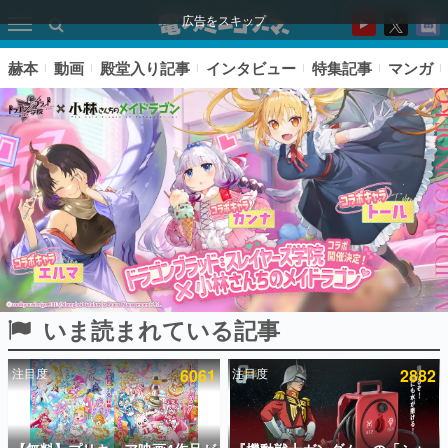
広告をスキップ
赫本
動画
殿堂入り記事
インタビュー
特集記事
マンガ
いま読まれている記事
ピックアップ
注目度
6061
注目度
2882
電ファミのいま読まれている記事ランキング
アプリセール情報