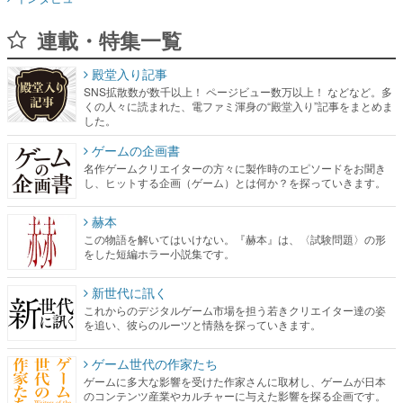
連載・特集一覧
殿堂入り記事
SNS拡散数が数千以上！ ページビュー数万以上！ などなど。多
くの人々に読まれた、電ファミ渾身の“殿堂入り”記事をまとめま
した。
ゲームの企画書
名作ゲームクリエイターの方々に製作時のエピソードをお聞き
し、ヒットする企画（ゲーム）とは何か？を探っていきます。
赫本
この物語を解いてはいけない。『赫本』は、〈試験問題〉の形
をした短編ホラー小説集です。
新世代に訊く
これからのデジタルゲーム市場を担う若きクリエイター達の姿
を追い、彼らのルーツと情熱を探っていきます。
ゲーム世代の作家たち
ゲームに多大な影響を受けた作家さんに取材し、ゲームが日本
のコンテンツ産業やカルチャーに与えた影響を探る企画です。