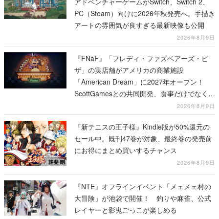
アドベンチャーゲームがSwitch、Switch 2、
PC（Steam）向けに2026年秋発売へ。手描き
アートの雰囲気が良すぎる最新映像も公開
2026年8月9日
『FNaF』「フレディ・ファズベアーズ・ピ
ザ」の実店舗がアメリカの商業施設
「American Dream」に2027年オープン！
ScottGamesとの共同開発、食事だけでなくス
テージショーや没入型のホラー体験も楽しめ
2026年8月9日
る
『新テニスの王子様』Kindle版が50%還元の
セール中。既刊47巻が対象、最終巻の発売前
にお得にまとめ買いするチャンス
2026年8月9日
『NTE』オフラインイベント「メェメェ村の
大冒険」が池袋で開催！ 釣りや麻雀、公式
レイヤーと影鬼ごっこが楽しめる