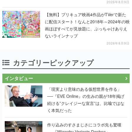
2026年8月9日
【無料】プリキュア映画4作品がTVerで新た
に配信スタート！なんと2018年～2024年の映
画ほぼすべてが見放題に、ぶっちゃけありえ
ないラインナップ
2026年8月9日
カテゴリーピックアップ
インタビュー
「現実より意味のある仮想世界を作る」
──『EVE Online』の生みの親が18年掲げ
続ける”クレイジーな宣言”は、比喩ではな
く本気だった
作り込みのすさまじさにコラボ先も驚嘆
──『Wizardry Variants Daphne』