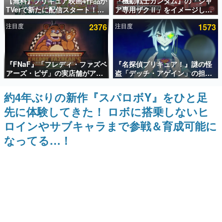
【無料】プリキュア映画4作品が
『機動戦士ガンダム』の「シャ
TVerで新たに配信スタート！な
ア専用ザクⅡ」をイメージした
インタビュー
んと2018年～2024年の映画ほぼ
散水ホースリールが予約開始。
注目度
2376
注目度
1573
すべてが見放題に、ぶっちゃけ
本体にはシャアのパーソナルマ
連載・特集一覧
ありえないラインナップ
ークやジオン公国軍のエンブレ
ム、型式番号などを配置
殿堂入り記事
『FNaF』「フレディ・ファズベ
『名探偵プリキュア！』謎の怪
SNS拡散数が数千以上！ ページビュー数万以上！ などな
ど。多くの人々に読まれた、電ファミ渾身の“殿堂入り”記
アーズ・ピザ」の実店舗がアメ
盗「デッチ・アゲイン」の担当
事をまとめました。
リカの商業施設「American
キャストは天﨑滉平さんと判
Dream」に2027年オープン！
明。『Re:ゼロから始める異世
約4年ぶりの新作『スパロボY』をひと足
ゲームの企画書
ScottGamesとの共同開発、食
界生活』オットー役、『ヒプノ
名作ゲームクリエイターの方々に製作時のエピソードをお
先に体験してきた！ ロボに搭乗しないヒ
事だけでなくステージショーや
シスマイク』山田三郎役など
聞きし、ヒットする企画（ゲーム）とは何か？を探ってい
没入型のホラー体験も楽しめる
きます。
ロインやサブキャラまで参戦＆育成可能に
赫本
なってる…！
この物語を解いてはいけない。『赫本』は、〈試験問題〉
の形をした短編ホラー小説集です。
新世代に訊く
これからのデジタルゲーム市場を担う若きクリエイター達
の姿を追い、彼らのルーツと情熱を探っていきます。
ゲーム世代の作家たち
ゲームに多大な影響を受けた作家さんに取材し、ゲームが