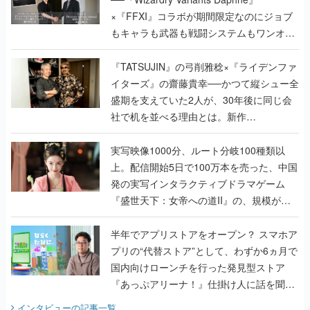
×『FFXI』コラボが期間限定なのにジョブ
もキャラも武器も戦闘システムもワンオフ
で作り込まれた理由を両ディレクターに聞
く
『TATSUJIN』の弓削雅稔×『ライデンファ
イターズ』の齋藤貴幸──かつて縦シュー全
盛期を支えていた2人が、30年後に同じ会
社で机を並べる理由とは。新作
『TATSUJIN EXTREME』で初タッグを組
んだレジェンド2人に訊く開発秘話
実写映像1000分、ルート分岐100種類以
上。配信開始5日で100万本を売った、中国
発の実写インタラクティブドラマゲーム
『盛世天下：女帝への道II』の、規模が違
うこだわりをプロデューサーに聞いた
半年でアプリストアをオープン？ スマホア
プリの“代替ストア”として、わずか6ヵ月で
国内向けローンチを行った発見型ストア
『あっぷアリーナ！』仕掛け人に話を聞い
てみた
インタビュー
の記事一覧