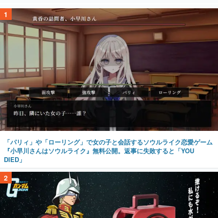
1
「パリィ」や「ローリング」で女の子と会話するソウルライク恋愛ゲーム
『小早川さんはソウルライク』無料公開。返事に失敗すると「YOU
DIED」
2