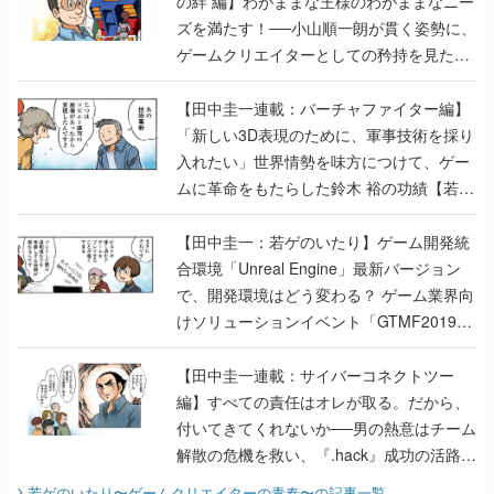
の絆 編】わがままな王様のわがままなニー
ズを満たす！──小山順一朗が貫く姿勢に、
ゲームクリエイターとしての矜持を見た
【若ゲのいたり最終回】
【田中圭一連載：バーチャファイター編】
「新しい3D表現のために、軍事技術を採り
入れたい」世界情勢を味方につけて、ゲー
ムに革命をもたらした鈴木 裕の功績【若ゲ
のいたり】
【田中圭一：若ゲのいたり】ゲーム開発統
合環境「Unreal Engine」最新バージョン
で、開発環境はどう変わる？ ゲーム業界向
けソリューションイベント「GTMF2019」
に行って、より理解を深めよう【PR】
【田中圭一連載：サイバーコネクトツー
編】すべての責任はオレが取る。だから、
付いてきてくれないか──男の熱意はチーム
解散の危機を救い、『.hack』成功の活路を
開く。業界の快男児・松山 洋に流れる血は
若ゲのいたり〜ゲームクリエイターの青春〜
の記事一覧