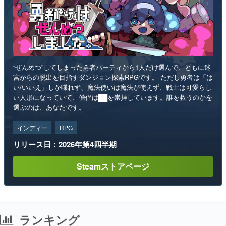
“ぜんめつ”してしまった勇者パーティから1人だけ選んで、ともに迷
宮からの脱出を目指すダンジョン探索RPGです。 ただし勇者は「は
い/いいえ」しか喋れず、魔法使いは魔法が使えず、戦士は可愛らし
い人形になっていて、僧侶は██を崇拝しています。誰を救うのかを
選ぶのは、あなたです。
インディー
RPG
リリース日：2026年第4四半期
Steamストアページ
ランキング