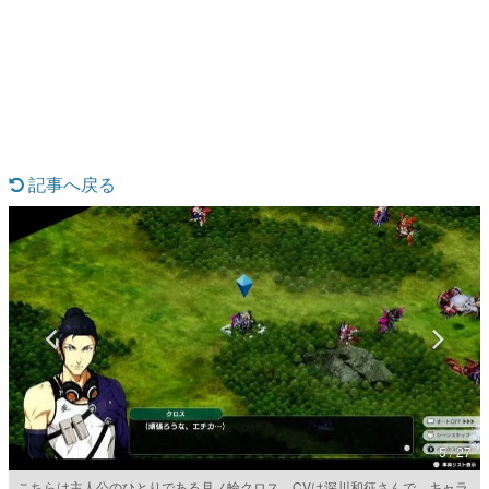
日本のコンテンツ産業やカルチャーに与えた影響を探る企
画です。
日本モバイルゲーム産業史
日本のモバイルゲーム史における主要なトピック・タイト
ルを網羅するほか、開発者へのインタビューや識者による
解説を掲載。約20年の歴史が一望できる決定版！
若ゲのいたり〜ゲームクリエイターの青春〜
『うつヌケ』『ペンと箸』等で知られるマンガ家・田中圭
記事へ戻る
一先生によるゲーム業界レポートマンガです。
なんでゲームは面白い？
ゲーム開発者・hamatsu氏がゲームの魅力を画面や操作の
具体的な形から解き明かしていく、硬派で骨太な評論連載
です。
ゲームが変えた日本語
「経験値」「裏技」「ラスボス」… ゲームにまつわる言葉
の起源や用法の変遷を、コンピューター文化史研究家・タ
イニーP氏が徹底調査。
カテゴリ
5 / 27
特集記事
こちらは主人公のひとりである月ノ輪クロス。CVは深川和征さんで、キャラ