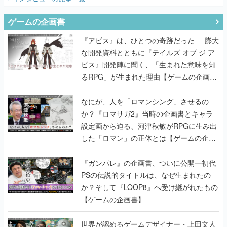
ゲームの企画書
『アビス』は、ひとつの奇跡だった──膨大
な開発資料とともに『テイルズ オブ ジ ア
ビス』開発陣に聞く、「生まれた意味を知
るRPG」が生まれた理由【ゲームの企画
書】
なにが、人を「ロマンシング」させるの
か？『ロマサガ2』当時の企画書とキャラ
設定画から迫る、河津秋敏がRPGに生み出
した「ロマン」の正体とは【ゲームの企画
書】
『ガンパレ』の企画書、ついに公開━初代
PSの伝説的タイトルは、なぜ生まれたの
か？そして『LOOP8』へ受け継がれたもの
【ゲームの企画書】
世界が認めるゲームデザイナー・上田文人