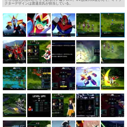
クターデザインは渡邉亘氏が担当している。
マンガ
女性向け
アプリレビュー
その他
電ファミニコゲーマーとは？
運営：株式会社マレ