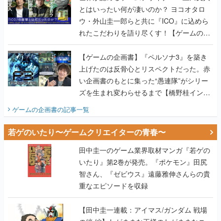
とはいったい何が凄いのか？ ヨコオタロ
ウ・外山圭一郎らと共に『ICO』に込めら
れたこだわりを語り尽くす！【ゲームの企
画書】
【ゲームの企画書】『ペルソナ3』を築き
上げたのは反骨心とリスペクトだった。赤
い企画書のもとに集った“愚連隊”がシリー
ズを生まれ変わらせるまで【橋野桂インタ
ビュー】
ゲームの企画書
の記事一覧
若ゲのいたり〜ゲームクリエイターの青春〜
田中圭一のゲーム業界取材マンガ『若ゲの
いたり』第2巻が発売。『ポケモン』田尻
智さん、『ゼビウス』遠藤雅伸さんらの貴
重なエピソードを収録
【田中圭一連載：アイマス/ガンダム 戦場