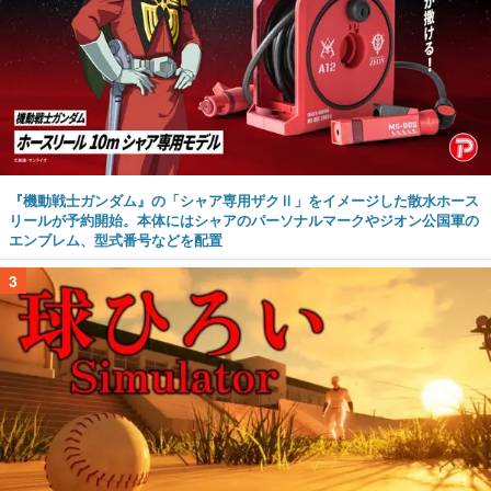
『機動戦士ガンダム』の「シャア専用ザクⅡ」をイメージした散水ホース
リールが予約開始。本体にはシャアのパーソナルマークやジオン公国軍の
エンブレム、型式番号などを配置
3