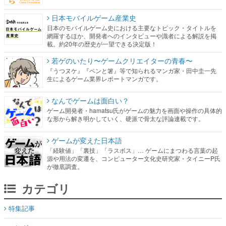
日本モバイルゲーム産業史
日本のモバイルゲーム史における主要なトピック・タイトルを
網羅するほか、開発者へのインタビューや識者による解説を掲
載。約20年の歴史が一望できる決定版！
若ゲのいたり〜ゲームクリエイターの青春〜
『うつヌケ』『ペンと箸』等で知られるマンガ家・田中圭一先
生によるゲーム業界レポートマンガです。
なんでゲームは面白い？
ゲーム開発者・hamatsu氏がゲームの魅力を画面や操作の具体的
な形から解き明かしていく、硬派で骨太な評論連載です。
ゲームが変えた日本語
「経験値」「裏技」「ラスボス」… ゲームにまつわる言葉の起
源や用法の変遷を、コンピューター文化史研究家・タイニーP氏
が徹底調査。
カテゴリ
特集記事