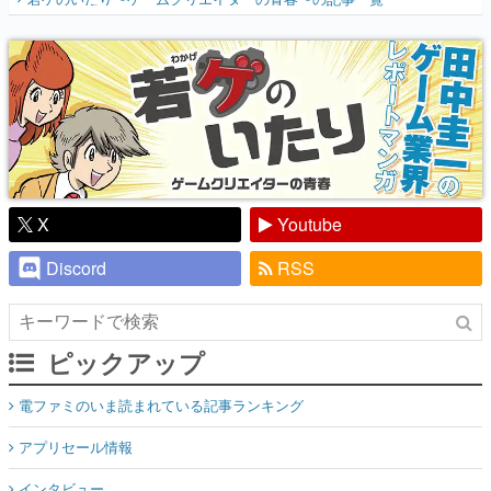
『少年ジャンプ』色だった【若ゲのいた
り】
X
Youtube
Discord
RSS
ピックアップ
電ファミのいま読まれている記事ランキング
アプリセール情報
インタビュー