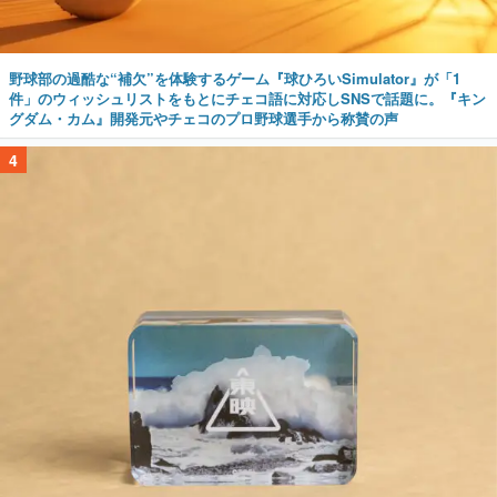
野球部の過酷な“補欠”を体験するゲーム『球ひろいSimulator』が「1
件」のウィッシュリストをもとにチェコ語に対応しSNSで話題に。『キン
グダム・カム』開発元やチェコのプロ野球選手から称賛の声
4