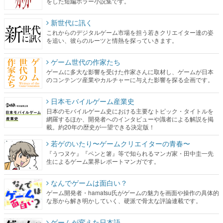
をした短編ホラー小説集です。
新世代に訊く
これからのデジタルゲーム市場を担う若きクリエイター達の姿
を追い、彼らのルーツと情熱を探っていきます。
ゲーム世代の作家たち
ゲームに多大な影響を受けた作家さんに取材し、ゲームが日本
のコンテンツ産業やカルチャーに与えた影響を探る企画です。
日本モバイルゲーム産業史
日本のモバイルゲーム史における主要なトピック・タイトルを
網羅するほか、開発者へのインタビューや識者による解説を掲
載。約20年の歴史が一望できる決定版！
若ゲのいたり〜ゲームクリエイターの青春〜
『うつヌケ』『ペンと箸』等で知られるマンガ家・田中圭一先
生によるゲーム業界レポートマンガです。
なんでゲームは面白い？
ゲーム開発者・hamatsu氏がゲームの魅力を画面や操作の具体的
な形から解き明かしていく、硬派で骨太な評論連載です。
ゲームが変えた日本語