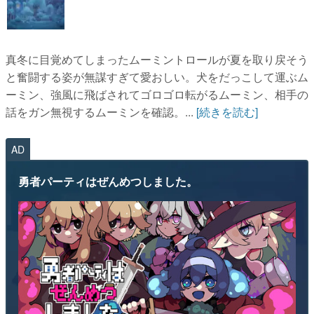
真冬に目覚めてしまったムーミントロールが夏を取り戻そう
と奮闘する姿が無謀すぎて愛おしい。犬をだっこして運ぶム
ーミン、強風に飛ばされてゴロゴロ転がるムーミン、相手の
話をガン無視するムーミンを確認。...
[続きを読む]
AD
勇者パーティはぜんめつしました。