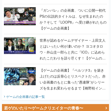
書】
『ガンパレ』の企画書、ついに公開━初代
PSの伝説的タイトルは、なぜ生まれたの
か？そして『LOOP8』へ受け継がれたもの
【ゲームの企画書】
世界が認めるゲームデザイナー・上田文人
とはいったい何が凄いのか？ ヨコオタロ
ウ・外山圭一郎らと共に『ICO』に込めら
れたこだわりを語り尽くす！【ゲームの企
画書】
【ゲームの企画書】『ペルソナ3』を築き
上げたのは反骨心とリスペクトだった。赤
い企画書のもとに集った“愚連隊”がシリー
ズを生まれ変わらせるまで【橋野桂インタ
ビュー】
ゲームの企画書
の記事一覧
若ゲのいたり〜ゲームクリエイターの青春〜