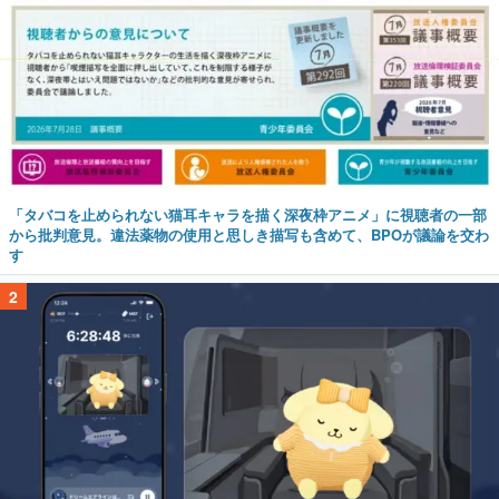
「タバコを止められない猫耳キャラを描く深夜枠アニメ」に視聴者の一部
から批判意見。違法薬物の使用と思しき描写も含めて、BPOが議論を交わ
す
2