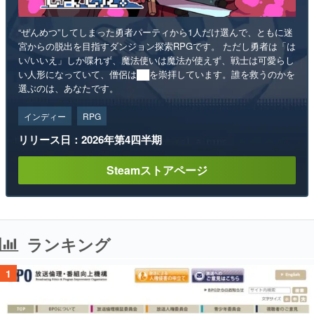
“ぜんめつ”してしまった勇者パーティから1人だけ選んで、ともに迷
宮からの脱出を目指すダンジョン探索RPGです。 ただし勇者は「は
い/いいえ」しか喋れず、魔法使いは魔法が使えず、戦士は可愛らし
い人形になっていて、僧侶は██を崇拝しています。誰を救うのかを
選ぶのは、あなたです。
インディー
RPG
リリース日：2026年第4四半期
Steamストアページ
ランキング
1