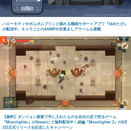
ハローキティやポムポムプリンと眠れる睡眠サポートアプリ『ゆめたび』
が配信中。キャラごとのASMRや目覚ましアラームも搭載
3
【無料】ダンジョン探索で手に入れたものを自分の店で売るゲーム
『Moonlighter』がSteamにて無料配布中！続編『Moonlighter 2』の9月
2日正式リリースを記念したキャンペーン