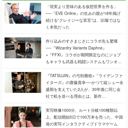
「現実より意味のある仮想世界を作る」
──『EVE Online』の生みの親が18年掲げ
続ける”クレイジーな宣言”は、比喩ではな
く本気だった
作り込みのすさまじさにコラボ先も驚嘆
──『Wizardry Variants Daphne』
×『FFXI』コラボが期間限定なのにジョブ
もキャラも武器も戦闘システムもワンオフ
で作り込まれた理由を両ディレクターに聞
く
『TATSUJIN』の弓削雅稔×『ライデンファ
イターズ』の齋藤貴幸──かつて縦シュー全
盛期を支えていた2人が、30年後に同じ会
社で机を並べる理由とは。新作
『TATSUJIN EXTREME』で初タッグを組
んだレジェンド2人に訊く開発秘話
実写映像1000分、ルート分岐100種類以
上。配信開始5日で100万本を売った、中国
発の実写インタラクティブドラマゲーム