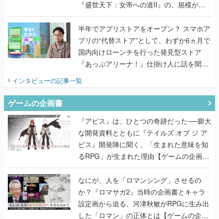
『盛世天下：女帝への道II』の、規模が違
うこだわりをプロデューサーに聞いた
半年でアプリストアをオープン？ スマホア
プリの“代替ストア”として、わずか6ヵ月で
国内向けローンチを行った発見型ストア
『あっぷアリーナ！』仕掛け人に話を聞い
てみた
インタビュー
の記事一覧
ゲームの企画書
『アビス』は、ひとつの奇跡だった──膨大
な開発資料とともに『テイルズ オブ ジ ア
ビス』開発陣に聞く、「生まれた意味を知
るRPG」が生まれた理由【ゲームの企画
書】
なにが、人を「ロマンシング」させるの
か？『ロマサガ2』当時の企画書とキャラ
設定画から迫る、河津秋敏がRPGに生み出
した「ロマン」の正体とは【ゲームの企画