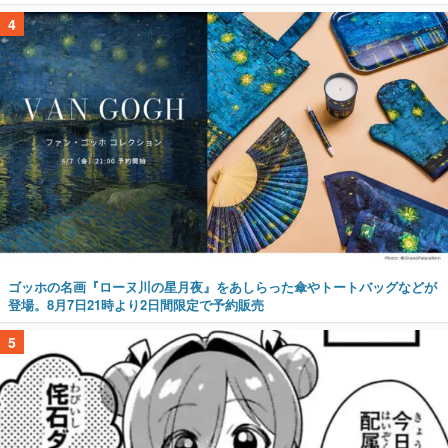
4
ゴッホの名画『ローヌ川の星月夜』をあしらった傘やトートバッグなどが
登場。8月7日21時より2日間限定で予約販売
5