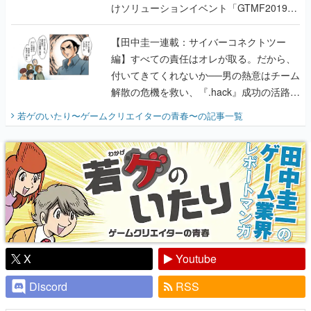
けソリューションイベント「GTMF2019」
に行って、より理解を深めよう【PR】
【田中圭一連載：サイバーコネクトツー
編】すべての責任はオレが取る。だから、
付いてきてくれないか──男の熱意はチーム
解散の危機を救い、『.hack』成功の活路を
開く。業界の快男児・松山 洋に流れる血は
若ゲのいたり〜ゲームクリエイターの青春〜
の記事一覧
『少年ジャンプ』色だった【若ゲのいた
り】
X
Youtube
Discord
RSS