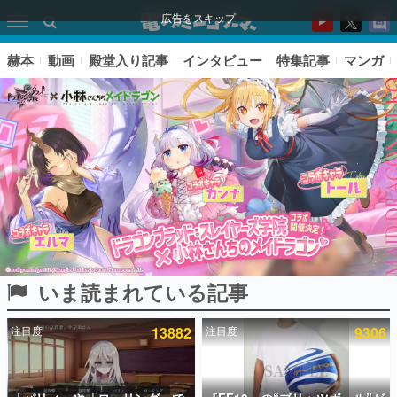
広告をスキップ
赫本
動画
殿堂入り記事
インタビュー
特集記事
マンガ
いま読まれている記事
ピックアップ
注目度
13882
注目度
9306
電ファミのいま読まれている記事ランキング
アプリセール情報