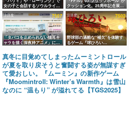
「パリィ」や「ローリング」で
『FF10』の“ブリッツボール”が
女の子と会話するソウルライク
クッション化。25周年記念展
インタビュー
恋愛ゲーム『小早川さんはソウ
「FINAL FANTASY X
注目度
7557
注目度
7502
ルライク』無料公開。返事に失
MUSEUM-幻光の記憶-」のグッ
連載・特集一覧
敗すると「YOU DIED」
ズ情報が一部公開
殿堂入り記事
「タバコを止められない猫耳キ
野球部の過酷な“補欠”を体験す
SNS拡散数が数千以上！ ページビュー数万以上！ などな
ど。多くの人々に読まれた、電ファミ渾身の“殿堂入り”記
ャラを描く深夜枠アニメ」に視
るゲーム『球ひろい
事をまとめました。
聴者の一部から批判意見。違法
Simulator』が「1件」のウィッ
薬物の使用と思しき描写も含め
シュリストをもとにチェコ語に
真冬に目覚めてしまったムーミントロール
ゲームの企画書
て、BPOが議論を交わす
対応しSNSで話題に。『キング
名作ゲームクリエイターの方々に製作時のエピソードをお
が夏を取り戻そうと奮闘する姿が無謀すぎ
ダム・カム』開発元やチェコの
聞きし、ヒットする企画（ゲーム）とは何か？を探ってい
プロ野球選手から称賛の声
きます。
て愛おしい。『ムーミン』の新作ゲーム
赫本
『Moomintroll: Winter’s Warmth』は雪山
この物語を解いてはいけない。『赫本』は、〈試験問題〉
なのに “温もり” が溢れてる【TGS2025】
の形をした短編ホラー小説集です。
新世代に訊く
これからのデジタルゲーム市場を担う若きクリエイター達
の姿を追い、彼らのルーツと情熱を探っていきます。
ゲーム世代の作家たち
ゲームに多大な影響を受けた作家さんに取材し、ゲームが