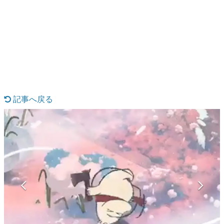
日本のコンテンツ産業やカルチャーに与えた影響を探る企
画です。
日本モバイルゲーム産業史
日本のモバイルゲーム史における主要なトピック・タイト
ルを網羅するほか、開発者へのインタビューや識者による
解説を掲載。約20年の歴史が一望できる決定版！
若ゲのいたり〜ゲームクリエイターの青春〜
『うつヌケ』『ペンと箸』等で知られるマンガ家・田中圭
一先生によるゲーム業界レポートマンガです。
記事へ戻る
なんでゲームは面白い？
ゲーム開発者・hamatsu氏がゲームの魅力を画面や操作の
具体的な形から解き明かしていく、硬派で骨太な評論連載
です。
ゲームが変えた日本語
「経験値」「裏技」「ラスボス」… ゲームにまつわる言葉
の起源や用法の変遷を、コンピューター文化史研究家・タ
イニーP氏が徹底調査。
カテゴリ
特集記事