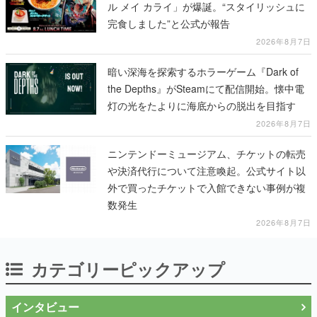
ル メイ カライ」が爆誕。“スタイリッシュに
完食しました”と公式が報告
2026年8月7日
暗い深海を探索するホラーゲーム『Dark of
the Depths』がSteamにて配信開始。懐中電
灯の光をたよりに海底からの脱出を目指す
2026年8月7日
ニンテンドーミュージアム、チケットの転売
や決済代行について注意喚起。公式サイト以
外で買ったチケットで入館できない事例が複
数発生
2026年8月7日
カテゴリーピックアップ
インタビュー