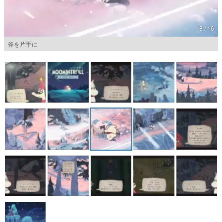
マンガ
8 / 16
女性向け
斧を片手に
アプリレビュー
その他
電ファミニコゲーマーとは？
運営：株式会社マレ