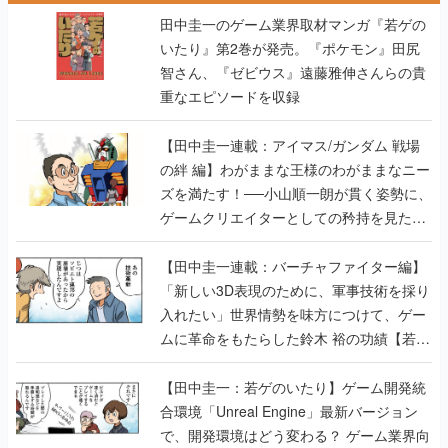
田中圭一のゲーム業界取材マンガ『若ゲの
いたり』第2巻が発売。『ポケモン』田尻
智さん、『ゼビウス』遠藤雅伸さんらの貴
重なエピソードを収録
【田中圭一連載：アイマス/ガンダム 戦場
の絆 編】わがままな王様のわがままなニー
ズを満たす！──小山順一朗が貫く姿勢に、
ゲームクリエイターとしての矜持を見た
【若ゲのいたり最終回】
【田中圭一連載：バーチャファイター編】
「新しい3D表現のために、軍事技術を採り
入れたい」世界情勢を味方につけて、ゲー
ムに革命をもたらした鈴木 裕の功績【若ゲ
のいたり】
【田中圭一：若ゲのいたり】ゲーム開発統
合環境「Unreal Engine」最新バージョン
で、開発環境はどう変わる？ ゲーム業界向