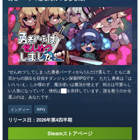
“ぜんめつ”してしまった勇者パーティから1人だけ選んで、ともに迷
宮からの脱出を目指すダンジョン探索RPGです。 ただし勇者は「は
い/いいえ」しか喋れず、魔法使いは魔法が使えず、戦士は可愛らし
い人形になっていて、僧侶は██を崇拝しています。誰を救うのかを
選ぶのは、あなたです。
インディー
RPG
リリース日：2026年第4四半期
Steamストアページ