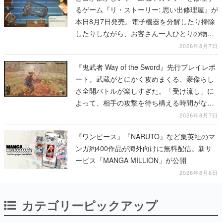
るゲーム『リ・ストーリー: 思い出修理屋』が
本日8月7日発売。電子機器を分解したり掃除
したりしながら、お客さん一人ひとりの物語
に耳を傾ける
2026年8月7日
『鬼武者 Way of the Sword』先行プレイレポ
ート。武蔵がとにかく攻めまくる、豪傑らし
さ全開バトルが楽しすぎた。「受け流し」に
よって、相手の攻撃を待ち構える時間がなく
なって超爽快
2026年8月7日
『ワンピース』『NARUTO』など集英社のマ
ンガ約400作品が海外向けに無料配信。新サ
ービス「MANGA MILLION」が公開
2026年8月6日
カテゴリーピックアップ