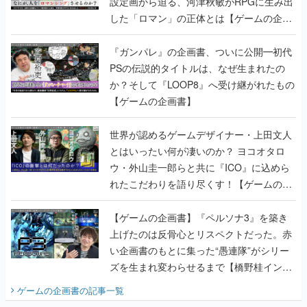
設定画から迫る、河津秋敏がRPGに生み出
した「ロマン」の正体とは【ゲームの企画
書】
『ガンパレ』の企画書、ついに公開━初代
PSの伝説的タイトルは、なぜ生まれたの
か？そして『LOOP8』へ受け継がれたもの
【ゲームの企画書】
世界が認めるゲームデザイナー・上田文人
とはいったい何が凄いのか？ ヨコオタロ
ウ・外山圭一郎らと共に『ICO』に込めら
れたこだわりを語り尽くす！【ゲームの企
画書】
【ゲームの企画書】『ペルソナ3』を築き
上げたのは反骨心とリスペクトだった。赤
い企画書のもとに集った“愚連隊”がシリー
ズを生まれ変わらせるまで【橋野桂インタ
ビュー】
ゲームの企画書
の記事一覧