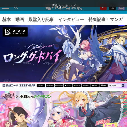
広告をスキップ
赫本
動画
殿堂入り記事
インタビュー
特集記事
マンガ
ピックアップ
電ファミのいま読まれている記事ランキング
アプリセール情報