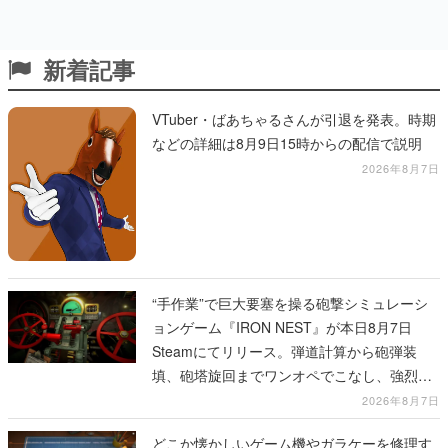
新着記事
VTuber・ばあちゃるさんが引退を発表。時期
などの詳細は8月9日15時からの配信で説明
2026年8月7日
“手作業”で巨大要塞を操る砲撃シミュレーシ
ョンゲーム『IRON NEST』が本日8月7日
Steamにてリリース。弾道計算から砲弾装
填、砲塔旋回までワンオペでこなし、強烈な
一撃をブチかませるロマンある作品
2026年8月7日
どこか懐かしいゲーム機やガラケーを修理す