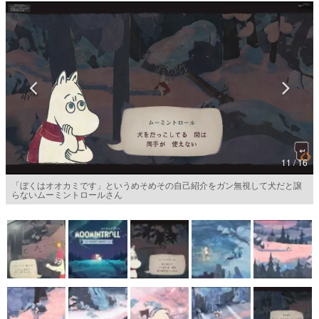
マンガ
女性向け
アプリレビュー
その他
電ファミニコゲーマーとは？
11 / 16
運営：株式会社マレ
「ぼくはオオカミです」というめそめその自己紹介をガン無視して犬だと譲
らないムーミントロールさん