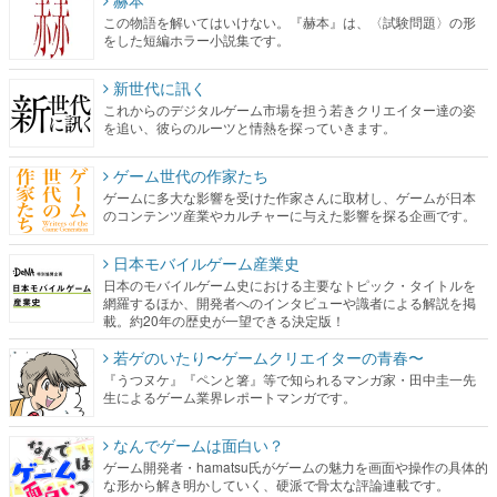
赫本
この物語を解いてはいけない。『赫本』は、〈試験問題〉の形
をした短編ホラー小説集です。
新世代に訊く
これからのデジタルゲーム市場を担う若きクリエイター達の姿
を追い、彼らのルーツと情熱を探っていきます。
ゲーム世代の作家たち
ゲームに多大な影響を受けた作家さんに取材し、ゲームが日本
のコンテンツ産業やカルチャーに与えた影響を探る企画です。
日本モバイルゲーム産業史
日本のモバイルゲーム史における主要なトピック・タイトルを
網羅するほか、開発者へのインタビューや識者による解説を掲
載。約20年の歴史が一望できる決定版！
若ゲのいたり〜ゲームクリエイターの青春〜
『うつヌケ』『ペンと箸』等で知られるマンガ家・田中圭一先
生によるゲーム業界レポートマンガです。
なんでゲームは面白い？
ゲーム開発者・hamatsu氏がゲームの魅力を画面や操作の具体的
な形から解き明かしていく、硬派で骨太な評論連載です。