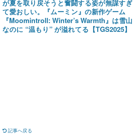
が夏を取り戻そうと奮闘する姿が無謀すぎ
日本のコンテンツ産業やカルチャーに与えた影響を探る企
て愛おしい。『ムーミン』の新作ゲーム
画です。
『Moomintroll: Winter’s Warmth』は雪山
日本モバイルゲーム産業史
日本のモバイルゲーム史における主要なトピック・タイト
なのに “温もり” が溢れてる【TGS2025】
ルを網羅するほか、開発者へのインタビューや識者による
解説を掲載。約20年の歴史が一望できる決定版！
若ゲのいたり〜ゲームクリエイターの青春〜
『うつヌケ』『ペンと箸』等で知られるマンガ家・田中圭
一先生によるゲーム業界レポートマンガです。
なんでゲームは面白い？
ゲーム開発者・hamatsu氏がゲームの魅力を画面や操作の
具体的な形から解き明かしていく、硬派で骨太な評論連載
です。
ゲームが変えた日本語
「経験値」「裏技」「ラスボス」… ゲームにまつわる言葉
の起源や用法の変遷を、コンピューター文化史研究家・タ
イニーP氏が徹底調査。
カテゴリ
記事へ戻る
特集記事