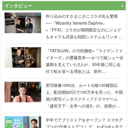
インタビュー
作り込みのすさまじさにコラボ先も驚嘆
──『Wizardry Variants Daphne』
×『FFXI』コラボが期間限定なのにジョブ
もキャラも武器も戦闘システムもワンオフ
で作り込まれた理由を両ディレクターに聞
く
『TATSUJIN』の弓削雅稔×『ライデンファ
イターズ』の齋藤貴幸──かつて縦シュー全
盛期を支えていた2人が、30年後に同じ会
社で机を並べる理由とは。新作
『TATSUJIN EXTREME』で初タッグを組
んだレジェンド2人に訊く開発秘話
実写映像1000分、ルート分岐100種類以
上。配信開始5日で100万本を売った、中国
発の実写インタラクティブドラマゲーム
『盛世天下：女帝への道II』の、規模が違
うこだわりをプロデューサーに聞いた
半年でアプリストアをオープン？ スマホア
プリの“代替ストア”として、わずか6ヵ月で