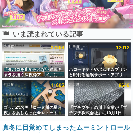
インタビュー
連載・特集一覧
いま読まれている記事
殿堂入り記事
SNS拡散数が数千以上！ ページビュー数万以上！ などな
ど。多くの人々に読まれた、電ファミ渾身の“殿堂入り”記
注目度
27368
注目度
12012
事をまとめました。
ゲームの企画書
名作ゲームクリエイターの方々に製作時のエピソードをお
聞きし、ヒットする企画（ゲーム）とは何か？を探ってい
「タバコを止められない猫耳キ
ハローキティやポムポムプリン
きます。
ャラを描く深夜枠アニメ」に視
と眠れる睡眠サポートアプリ
聴者の一部から批判意見。違法
『ゆめたび』が配信中。キャラ
赫本
注目度
11605
注目度
8646
薬物の使用と思しき描写も含め
ごとのASMRや目覚ましアラー
この物語を解いてはいけない。『赫本』は、〈試験問題〉
て、BPOが議論を交わす
ムも搭載
の形をした短編ホラー小説集です。
新世代に訊く
ゴッホの名画『ローヌ川の星月
「プチプチ」の川上産業が「プ
これからのデジタルゲーム市場を担う若きクリエイター達
夜』をあしらった傘やトートバ
チプチ株式会社」に10月1日よ
の姿を追い、彼らのルーツと情熱を探っていきます。
ッグなどが登場。8月7日21時よ
り社名変更へ。創業58年で初め
り2日間限定で予約販売
ての変更で、“プチッ”と鳴るお
真冬に目覚めてしまったムーミントロール
ゲーム世代の作家たち
なじみの緩衝材が会社の名前に
ゲームに多大な影響を受けた作家さんに取材し、ゲームが