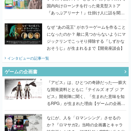
国内向けローンチを行った発見型ストア
『あっぷアリーナ！』仕掛け人に話を聞い
てみた
なぜ “あの花王” がホラーゲームを作ること
になったのか？ 敵に見つからないようにマ
ジックリンでこっそり掃除する『しずかな
おそうじ』が生まれるまで【開発座談会】
インタビュー
の記事一覧
ゲームの企画書
『アビス』は、ひとつの奇跡だった──膨大
な開発資料とともに『テイルズ オブ ジ ア
ビス』開発陣に聞く、「生まれた意味を知
るRPG」が生まれた理由【ゲームの企画
書】
なにが、人を「ロマンシング」させるの
か？『ロマサガ2』当時の企画書とキャラ