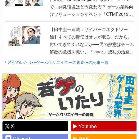
で、開発環境はどう変わる？ ゲーム業界向
けソリューションイベント「GTMF2019」
に行って、より理解を深めよう【PR】
【田中圭一連載：サイバーコネクトツー
編】すべての責任はオレが取る。だから、
付いてきてくれないか──男の熱意はチーム
解散の危機を救い、『.hack』成功の活路を
開く。業界の快男児・松山 洋に流れる血は
若ゲのいたり〜ゲームクリエイターの青春〜
の記事一覧
『少年ジャンプ』色だった【若ゲのいた
り】
X
Youtube
Discord
RSS