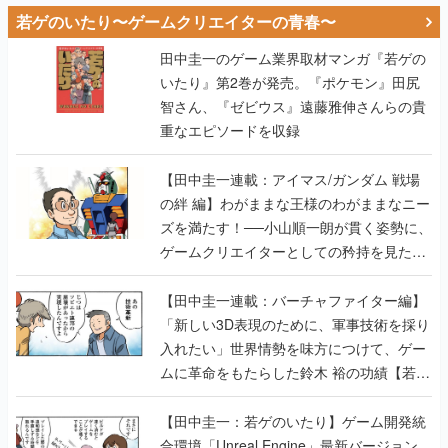
若ゲのいたり〜ゲームクリエイターの青春〜
田中圭一のゲーム業界取材マンガ『若ゲの
いたり』第2巻が発売。『ポケモン』田尻
智さん、『ゼビウス』遠藤雅伸さんらの貴
重なエピソードを収録
【田中圭一連載：アイマス/ガンダム 戦場
の絆 編】わがままな王様のわがままなニー
ズを満たす！──小山順一朗が貫く姿勢に、
ゲームクリエイターとしての矜持を見た
【若ゲのいたり最終回】
【田中圭一連載：バーチャファイター編】
「新しい3D表現のために、軍事技術を採り
入れたい」世界情勢を味方につけて、ゲー
ムに革命をもたらした鈴木 裕の功績【若ゲ
のいたり】
【田中圭一：若ゲのいたり】ゲーム開発統
合環境「Unreal Engine」最新バージョン