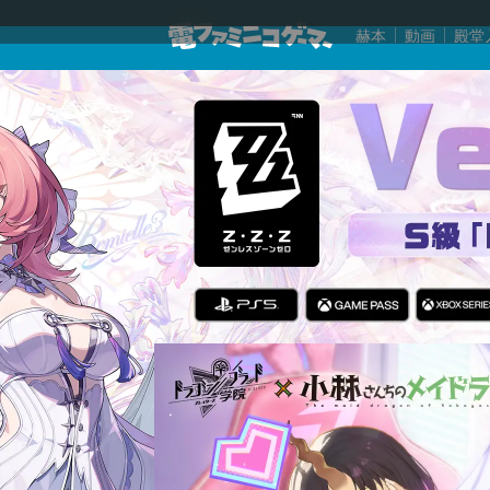
赫本
動画
殿堂