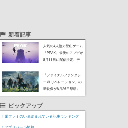
新着記事
人気の4人協力登山ゲーム
『PEAK』最後のアプデが
8月11日に配信決定。デ
ストラップが張り巡らさ
れた“塔“のバイオーム
『ファイナルファンタジ
「GLOOM」と「THE
ーⅦ リベレーション』の
CITADEL」が登場し、火
新映像が8月26日早朝に
山地帯と入れ替わる
公開へ。『FF7』リメイ
クシリーズの完結編、
ピックアップ
「gamescom」のオープ
ニングナイトライブにて
電ファミのいま読まれている記事ランキング
ディレクターの浜口直樹
アプリセール情報