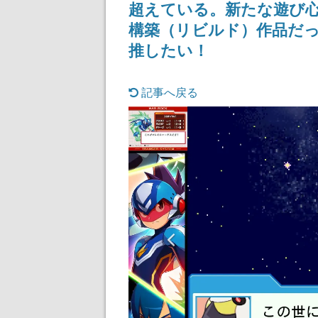
超えている。新たな遊び
構築（リビルド）作品だ
推したい！
記事へ戻る