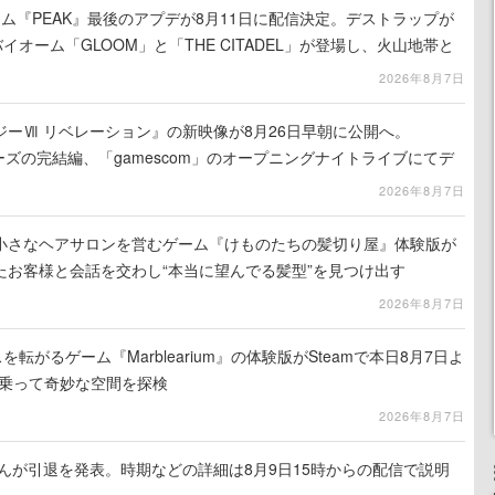
ム『PEAK』最後のアプデが8月11日に配信決定。デストラップが
イオーム「GLOOM」と「THE CITADEL」が登場し、火山地帯と
2026年8月7日
ーⅦ リベレーション』の新映像が8月26日早朝に公開へ。
ーズの完結編、「gamescom」のオープニングナイトライブにてデ
氏が登壇する予定
2026年8月7日
小さなヘアサロンを営むゲーム『けものたちの髪切り屋』体験版が
たお客様と会話を交わし“本当に望んでる髪型”を見つけ出す
2026年8月7日
を転がるゲーム『Marblearium』の体験版がSteamで本日8月7日よ
トに乗って奇妙な空間を探検
2026年8月7日
るさんが引退を発表。時期などの詳細は8月9日15時からの配信で説明