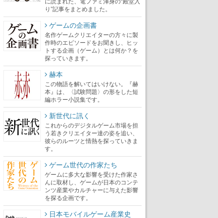
に読まれた、電ファミ渾身の“殿堂入
り”記事をまとめました。
ゲームの企画書
名作ゲームクリエイターの方々に製
作時のエピソードをお聞きし、ヒッ
トする企画（ゲーム）とは何か？を
探っていきます。
赫本
この物語を解いてはいけない。『赫
本』は、〈試験問題〉の形をした短
編ホラー小説集です。
新世代に訊く
これからのデジタルゲーム市場を担
う若きクリエイター達の姿を追い、
彼らのルーツと情熱を探っていきま
す。
ゲーム世代の作家たち
ゲームに多大な影響を受けた作家さ
んに取材し、ゲームが日本のコンテ
ンツ産業やカルチャーに与えた影響
を探る企画です。
日本モバイルゲーム産業史