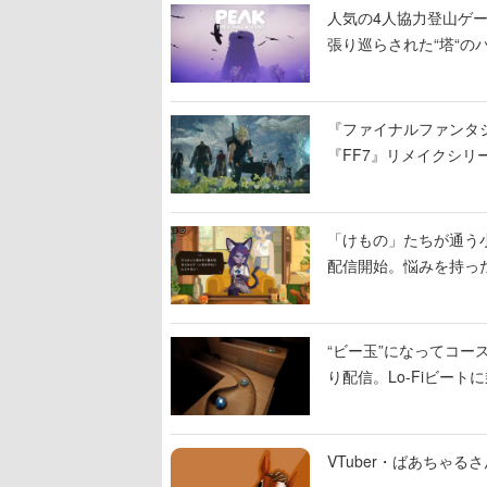
人気の4人協力登山ゲー
張り巡らされた“塔“のバ
入れ替わる
『ファイナルファンタジ
『FF7』リメイクシリ
ィレクターの浜口直樹
「けもの」たちが通う
配信開始。悩みを持っ
“ビー玉”になってコース
り配信。Lo-Fiビー
VTuber・ばあちゃ