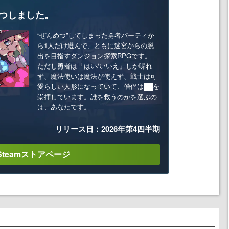
つしました。
“ぜんめつ”してしまった勇者パーティか
ら1人だけ選んで、ともに迷宮からの脱
出を目指すダンジョン探索RPGです。
ただし勇者は「はい/いいえ」しか喋れ
ず、魔法使いは魔法が使えず、戦士は可
愛らしい人形になっていて、僧侶は██を
崇拝しています。誰を救うのかを選ぶの
は、あなたです。
リリース日：2026年第4四半期
Steamストアページ