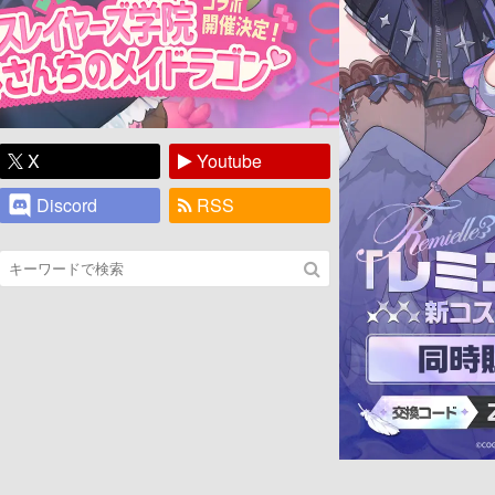
X
Youtube
Discord
RSS