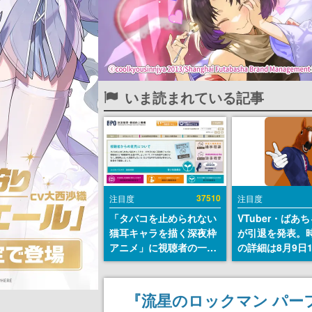
いま読まれている記事
37510
注目度
注目度
「タバコを止められない
VTuber・ばあ
猫耳キャラを描く深夜枠
が引退を発表。
アニメ」に視聴者の一部
の詳細は8月9日
から批判意見。違法薬物
の配信で説明
の使用と思しき描写も含
めて、BPOが議論を交わ
『流星のロックマン パー
す