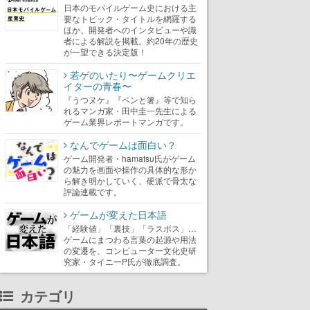
日本のモバイルゲーム史における主
要なトピック・タイトルを網羅する
ほか、開発者へのインタビューや識
者による解説を掲載。約20年の歴史
が一望できる決定版！
若ゲのいたり〜ゲームクリエ
イターの青春〜
『うつヌケ』『ペンと箸』等で知ら
れるマンガ家・田中圭一先生による
ゲーム業界レポートマンガです。
なんでゲームは面白い？
ゲーム開発者・hamatsu氏がゲーム
の魅力を画面や操作の具体的な形か
ら解き明かしていく、硬派で骨太な
評論連載です。
ゲームが変えた日本語
「経験値」「裏技」「ラスボス」…
ゲームにまつわる言葉の起源や用法
の変遷を、コンピューター文化史研
究家・タイニーP氏が徹底調査。
カテゴリ