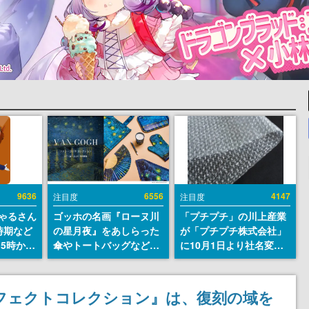
9636
6556
4147
注目度
注目度
ちゃるさん
ゴッホの名画『ローヌ川
「プチプチ」の川上産業
時期など
の星月夜』をあしらった
が「プチプチ株式会社」
15時から
傘やトートバッグなどが
に10月1日より社名変更
登場。8月7日21時より2
へ。創業58年で初めての
日間限定で予約販売
変更で、“プチッ”と鳴る
おなじみの緩衝材が会社
フェクトコレクション』は、復刻の域を
の名前に