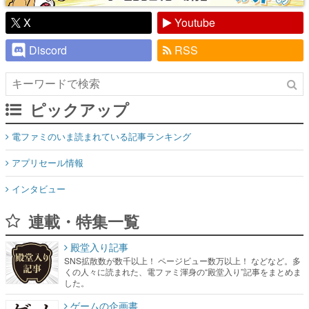
X
Youtube
Discord
RSS
ピックアップ
電ファミのいま読まれている記事ランキング
アプリセール情報
インタビュー
連載・特集一覧
殿堂入り記事
SNS拡散数が数千以上！ ページビュー数万以上！ などなど。多
くの人々に読まれた、電ファミ渾身の“殿堂入り”記事をまとめま
した。
ゲームの企画書