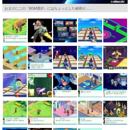
おまけにこの「BGM選択」にはちょっとした秘密が……
マンガ
女性向け
アプリレビュー
その他
電ファミニコゲーマーとは？
運営：株式会社マレ