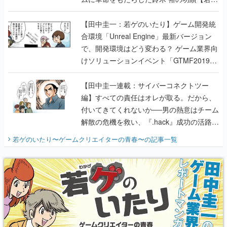
のいたり】
【田中圭一：若ゲのいたり】ゲーム開発統
合環境「Unreal Engine」最新バージョン
で、開発環境はどう変わる？ ゲーム業界向
けソリューションイベント「GTMF2019」
に行って、より理解を深めよう【PR】
【田中圭一連載：サイバーコネクトツー
編】すべての責任はオレが取る。だから、
付いてきてくれないか──男の熱意はチーム
解散の危機を救い、『.hack』成功の活路を
開く。業界の快男児・松山 洋に流れる血は
若ゲのいたり〜ゲームクリエイターの青春〜
の記事一覧
『少年ジャンプ』色だった【若ゲのいた
り】