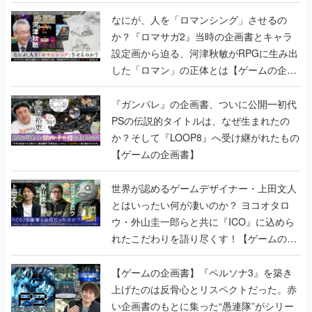
書】
なにが、人を「ロマンシング」させるの
か？『ロマサガ2』当時の企画書とキャラ
設定画から迫る、河津秋敏がRPGに生み出
した「ロマン」の正体とは【ゲームの企画
書】
『ガンパレ』の企画書、ついに公開━初代
PSの伝説的タイトルは、なぜ生まれたの
か？そして『LOOP8』へ受け継がれたもの
【ゲームの企画書】
世界が認めるゲームデザイナー・上田文人
とはいったい何が凄いのか？ ヨコオタロ
ウ・外山圭一郎らと共に『ICO』に込めら
れたこだわりを語り尽くす！【ゲームの企
画書】
【ゲームの企画書】『ペルソナ3』を築き
上げたのは反骨心とリスペクトだった。赤
い企画書のもとに集った“愚連隊”がシリー