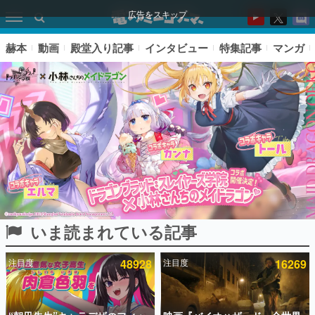
広告をスキップ
赫本
動画
殿堂入り記事
インタビュー
特集記事
マンガ
いま読まれている記事
ピックアップ
注目度
48928
注目度
16269
電ファミのいま読まれている記事ランキング
アプリセール情報