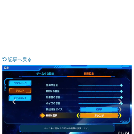
日本のコンテンツ産業やカルチャーに与えた影響を探る企
画です。
日本モバイルゲーム産業史
日本のモバイルゲーム史における主要なトピック・タイト
ルを網羅するほか、開発者へのインタビューや識者による
解説を掲載。約20年の歴史が一望できる決定版！
若ゲのいたり〜ゲームクリエイターの青春〜
『うつヌケ』『ペンと箸』等で知られるマンガ家・田中圭
一先生によるゲーム業界レポートマンガです。
記事へ戻る
なんでゲームは面白い？
ゲーム開発者・hamatsu氏がゲームの魅力を画面や操作の
具体的な形から解き明かしていく、硬派で骨太な評論連載
です。
ゲームが変えた日本語
「経験値」「裏技」「ラスボス」… ゲームにまつわる言葉
の起源や用法の変遷を、コンピューター文化史研究家・タ
イニーP氏が徹底調査。
カテゴリ
21 / 24
特集記事