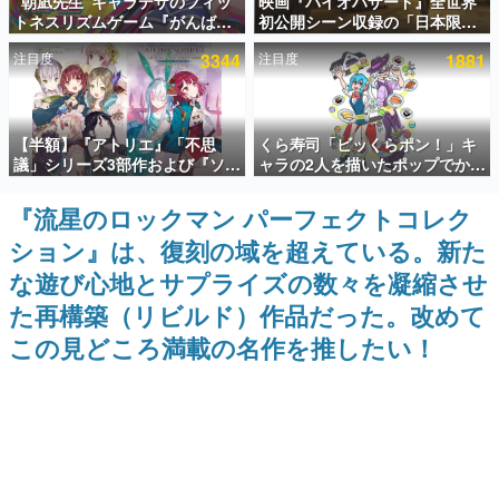
“朝凪先生”キャラデザのフィッ
映画『バイオハザード』全世界
トネスリズムゲーム『がんば
初公開シーン収録の「日本限
インタビュー
れ！チアリズム』Steamストア
定」予告映像が解禁。バイオの
注目度
3344
注目度
1881
ページが公開。キャラクターの
日（8月10日）にあわせて、
連載・特集一覧
CVは陽向葵ゅかさん
「ラクーンシティ総合病院」へ
行く配達人の姿が披露
殿堂入り記事
【半額】『アトリエ』「不思
くら寿司「ビッくらポン！」キ
SNS拡散数が数千以上！ ページビュー数万以上！ などな
ど。多くの人々に読まれた、電ファミ渾身の“殿堂入り”記
議」シリーズ3部作および『ソフ
ャラの2人を描いたポップでかわ
事をまとめました。
ィーのアトリエ2』公式画集の
いいコラボイラストが公開。コ
Kindle版が50%オフとなるセー
ラボイラストを使用した限定T
『流星のロックマン パーフェクトコレク
ゲームの企画書
ルが開催中。各作品の設定画や
シャツ&ステッカーがアソビシ
名作ゲームクリエイターの方々に製作時のエピソードをお
ション』は、復刻の域を超えている。新た
美麗なイラストの数々をふんだ
ステム主催「Akaku展」にて販
聞きし、ヒットする企画（ゲーム）とは何か？を探ってい
んに収録
売へ
きます。
な遊び心地とサプライズの数々を凝縮させ
赫本
た再構築（リビルド）作品だった。改めて
この物語を解いてはいけない。『赫本』は、〈試験問題〉
この見どころ満載の名作を推したい！
の形をした短編ホラー小説集です。
新世代に訊く
これからのデジタルゲーム市場を担う若きクリエイター達
の姿を追い、彼らのルーツと情熱を探っていきます。
ゲーム世代の作家たち
ゲームに多大な影響を受けた作家さんに取材し、ゲームが