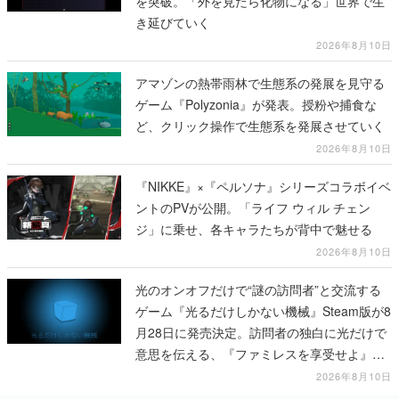
を突破。「外を見たら化物になる」世界で生
き延びていく
2026年8月10日
アマゾンの熱帯雨林で生態系の発展を見守る
ゲーム『Polyzonia』が発表。授粉や捕食な
ど、クリック操作で生態系を発展させていく
2026年8月10日
『NIKKE』×『ペルソナ』シリーズコラボイベ
ントのPVが公開。「ライフ ウィル チェン
ジ」に乗せ、各キャラたちが背中で魅せる
2026年8月10日
光のオンオフだけで“謎の訪問者”と交流する
ゲーム『光るだけしかない機械』Steam版が8
月28日に発売決定。訪問者の独白に光だけで
意思を伝える、『ファミレスを享受せよ』開
発元の最新作
2026年8月10日