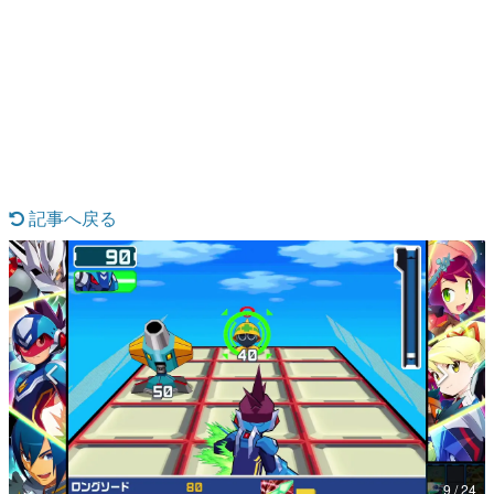
日本のコンテンツ産業やカルチャーに与えた影響を探る企
画です。
日本モバイルゲーム産業史
日本のモバイルゲーム史における主要なトピック・タイト
ルを網羅するほか、開発者へのインタビューや識者による
解説を掲載。約20年の歴史が一望できる決定版！
若ゲのいたり〜ゲームクリエイターの青春〜
『うつヌケ』『ペンと箸』等で知られるマンガ家・田中圭
一先生によるゲーム業界レポートマンガです。
記事へ戻る
なんでゲームは面白い？
ゲーム開発者・hamatsu氏がゲームの魅力を画面や操作の
具体的な形から解き明かしていく、硬派で骨太な評論連載
です。
ゲームが変えた日本語
「経験値」「裏技」「ラスボス」… ゲームにまつわる言葉
の起源や用法の変遷を、コンピューター文化史研究家・タ
イニーP氏が徹底調査。
カテゴリ
9 / 24
特集記事