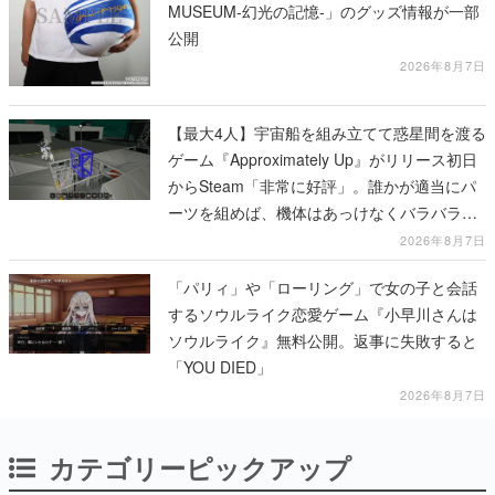
MUSEUM-幻光の記憶-」のグッズ情報が一部
公開
2026年8月7日
【最大4人】宇宙船を組み立てて惑星間を渡る
ゲーム『Approximately Up』がリリース初日
からSteam「非常に好評」。誰かが適当にパ
ーツを組めば、機体はあっけなくバラバラに
大破
2026年8月7日
「パリィ」や「ローリング」で女の子と会話
するソウルライク恋愛ゲーム『小早川さんは
ソウルライク』無料公開。返事に失敗すると
「YOU DIED」
2026年8月7日
カテゴリーピックアップ