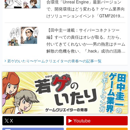
合環境「Unreal Engine」最新バージョン
で、開発環境はどう変わる？ ゲーム業界向
けソリューションイベント「GTMF2019」
に行って、より理解を深めよう【PR】
【田中圭一連載：サイバーコネクトツー
編】すべての責任はオレが取る。だから、
付いてきてくれないか──男の熱意はチーム
解散の危機を救い、『.hack』成功の活路を
開く。業界の快男児・松山 洋に流れる血は
若ゲのいたり〜ゲームクリエイターの青春〜
の記事一覧
『少年ジャンプ』色だった【若ゲのいた
り】
X
Youtube