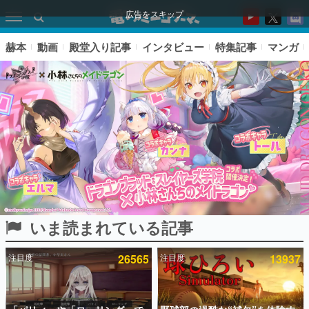
広告をスキップ
赫本
動画
殿堂入り記事
インタビュー
特集記事
マンガ
いま読まれている記事
ピックアップ
注目度
26565
注目度
13937
電ファミのいま読まれている記事ランキング
アプリセール情報