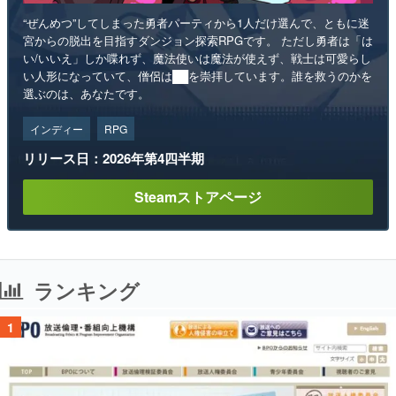
“ぜんめつ”してしまった勇者パーティから1人だけ選んで、ともに迷
宮からの脱出を目指すダンジョン探索RPGです。 ただし勇者は「は
い/いいえ」しか喋れず、魔法使いは魔法が使えず、戦士は可愛らし
い人形になっていて、僧侶は██を崇拝しています。誰を救うのかを
選ぶのは、あなたです。
インディー
RPG
リリース日：2026年第4四半期
Steamストアページ
ランキング
1