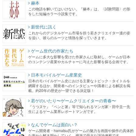
赫本
この物語を解いてはいけない。『赫本』は、〈試験問題〉の形
をした短編ホラー小説集です。
新世代に訊く
これからのデジタルゲーム市場を担う若きクリエイター達の姿
を追い、彼らのルーツと情熱を探っていきます。
ゲーム世代の作家たち
ゲームに多大な影響を受けた作家さんに取材し、ゲームが日本
のコンテンツ産業やカルチャーに与えた影響を探る企画です。
日本モバイルゲーム産業史
日本のモバイルゲーム史における主要なトピック・タイトルを
網羅するほか、開発者へのインタビューや識者による解説を掲
載。約20年の歴史が一望できる決定版！
若ゲのいたり〜ゲームクリエイターの青春〜
『うつヌケ』『ペンと箸』等で知られるマンガ家・田中圭一先
生によるゲーム業界レポートマンガです。
なんでゲームは面白い？
ゲーム開発者・hamatsu氏がゲームの魅力を画面や操作の具体的
な形から解き明かしていく、硬派で骨太な評論連載です。