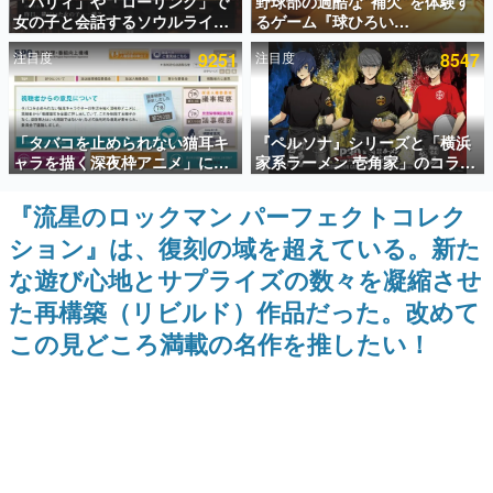
「パリィ」や「ローリング」で
野球部の過酷な“補欠”を体験す
女の子と会話するソウルライク
るゲーム『球ひろい
インタビュー
恋愛ゲーム『小早川さんはソウ
Simulator』が「1件」のウィッ
注目度
9251
注目度
8547
ルライク』無料公開。返事に失
シュリストをもとにチェコ語に
連載・特集一覧
敗すると「YOU DIED」
対応しSNSで話題に。『キング
ダム・カム』開発元やチェコの
プロ野球選手から称賛の声
殿堂入り記事
「タバコを止められない猫耳キ
『ペルソナ』シリーズと「横浜
SNS拡散数が数千以上！ ページビュー数万以上！ などな
ど。多くの人々に読まれた、電ファミ渾身の“殿堂入り”記
ャラを描く深夜枠アニメ」に視
家系ラーメン 壱角家」のコラボ
事をまとめました。
聴者の一部から批判意見。違法
が8月21日から開催。”はがく
薬物の使用と思しき描写も含め
れ”風とんこつラーメンや、おい
『流星のロックマン パーフェクトコレク
ゲームの企画書
て、BPOが議論を交わす
しく食べられるカレーラーメン
名作ゲームクリエイターの方々に製作時のエピソードをお
ション』は、復刻の域を超えている。新た
がラインナップ
聞きし、ヒットする企画（ゲーム）とは何か？を探ってい
きます。
な遊び心地とサプライズの数々を凝縮させ
赫本
た再構築（リビルド）作品だった。改めて
この物語を解いてはいけない。『赫本』は、〈試験問題〉
この見どころ満載の名作を推したい！
の形をした短編ホラー小説集です。
新世代に訊く
これからのデジタルゲーム市場を担う若きクリエイター達
の姿を追い、彼らのルーツと情熱を探っていきます。
ゲーム世代の作家たち
ゲームに多大な影響を受けた作家さんに取材し、ゲームが