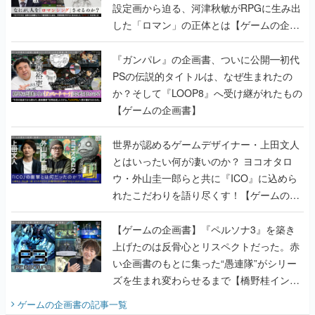
設定画から迫る、河津秋敏がRPGに生み出
した「ロマン」の正体とは【ゲームの企画
書】
『ガンパレ』の企画書、ついに公開━初代
PSの伝説的タイトルは、なぜ生まれたの
か？そして『LOOP8』へ受け継がれたもの
【ゲームの企画書】
世界が認めるゲームデザイナー・上田文人
とはいったい何が凄いのか？ ヨコオタロ
ウ・外山圭一郎らと共に『ICO』に込めら
れたこだわりを語り尽くす！【ゲームの企
画書】
【ゲームの企画書】『ペルソナ3』を築き
上げたのは反骨心とリスペクトだった。赤
い企画書のもとに集った“愚連隊”がシリー
ズを生まれ変わらせるまで【橋野桂インタ
ビュー】
ゲームの企画書
の記事一覧