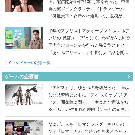
上。配信開始5日で100万本を売った、中国
発の実写インタラクティブドラマゲーム
『盛世天下：女帝への道II』の、規模が違
うこだわりをプロデューサーに聞いた
半年でアプリストアをオープン？ スマホア
プリの“代替ストア”として、わずか6ヵ月で
国内向けローンチを行った発見型ストア
『あっぷアリーナ！』仕掛け人に話を聞い
てみた
インタビュー
の記事一覧
ゲームの企画書
『アビス』は、ひとつの奇跡だった──膨大
な開発資料とともに『テイルズ オブ ジ ア
ビス』開発陣に聞く、「生まれた意味を知
るRPG」が生まれた理由【ゲームの企画
書】
なにが、人を「ロマンシング」させるの
か？『ロマサガ2』当時の企画書とキャラ