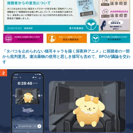
「タバコを止められない猫耳キャラを描く深夜枠アニメ」に視聴者の一部
から批判意見。違法薬物の使用と思しき描写も含めて、BPOが議論を交わ
す
2