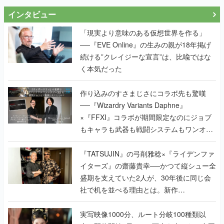
インタビュー
「現実より意味のある仮想世界を作る」
──『EVE Online』の生みの親が18年掲げ
続ける”クレイジーな宣言”は、比喩ではな
く本気だった
作り込みのすさまじさにコラボ先も驚嘆
──『Wizardry Variants Daphne』
×『FFXI』コラボが期間限定なのにジョブ
もキャラも武器も戦闘システムもワンオフ
で作り込まれた理由を両ディレクターに聞
く
『TATSUJIN』の弓削雅稔×『ライデンファ
イターズ』の齋藤貴幸──かつて縦シュー全
盛期を支えていた2人が、30年後に同じ会
社で机を並べる理由とは。新作
『TATSUJIN EXTREME』で初タッグを組
んだレジェンド2人に訊く開発秘話
実写映像1000分、ルート分岐100種類以