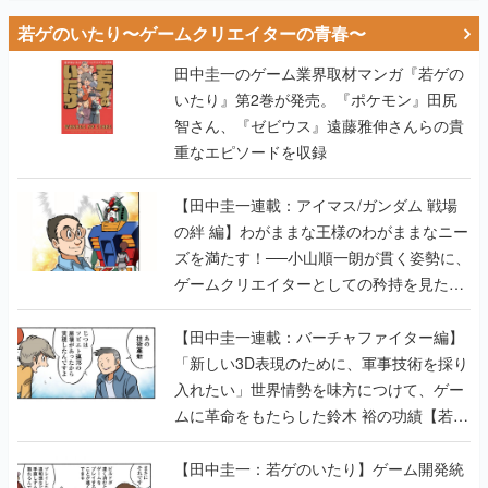
若ゲのいたり〜ゲームクリエイターの青春〜
田中圭一のゲーム業界取材マンガ『若ゲの
いたり』第2巻が発売。『ポケモン』田尻
智さん、『ゼビウス』遠藤雅伸さんらの貴
重なエピソードを収録
【田中圭一連載：アイマス/ガンダム 戦場
の絆 編】わがままな王様のわがままなニー
ズを満たす！──小山順一朗が貫く姿勢に、
ゲームクリエイターとしての矜持を見た
【若ゲのいたり最終回】
【田中圭一連載：バーチャファイター編】
「新しい3D表現のために、軍事技術を採り
入れたい」世界情勢を味方につけて、ゲー
ムに革命をもたらした鈴木 裕の功績【若ゲ
のいたり】
【田中圭一：若ゲのいたり】ゲーム開発統