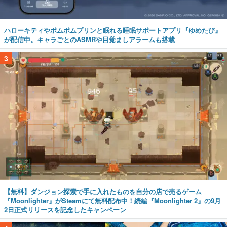
ハローキティやポムポムプリンと眠れる睡眠サポートアプリ『ゆめたび』
が配信中。キャラごとのASMRや目覚ましアラームも搭載
3
【無料】ダンジョン探索で手に入れたものを自分の店で売るゲーム
『Moonlighter』がSteamにて無料配布中！続編『Moonlighter 2』の9月
2日正式リリースを記念したキャンペーン