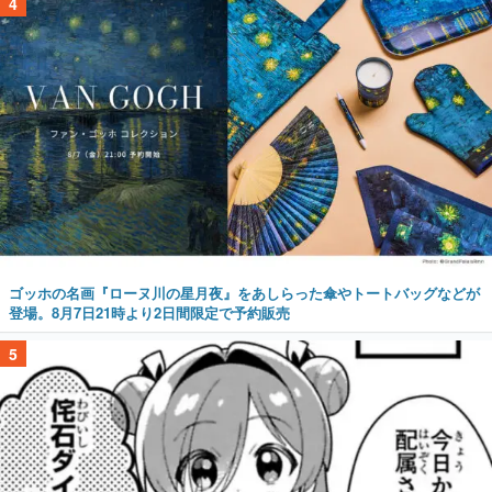
4
ゴッホの名画『ローヌ川の星月夜』をあしらった傘やトートバッグなどが
登場。8月7日21時より2日間限定で予約販売
5