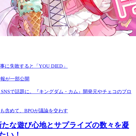
失敗すると「YOU DIED」
ズ情報が一部公開
応しSNSで話題に。『キングダム・カム』開発元やチェコのプロ
も含めて、BPOが議論を交わす
新たな遊び心地とサプライズの数々を凝
たい！