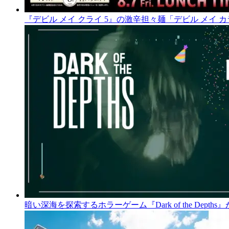
『デビル メイ クライ 5』の激辛担々麺「デビル メイ
暗い深海を探索するホラーゲーム『Dark of the De