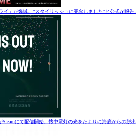
 カライ」が爆誕。“スタイリッシュに完食しました”と公式が報告
pths』がSteamにて配信開始。懐中電灯の光をたよりに海底からの脱