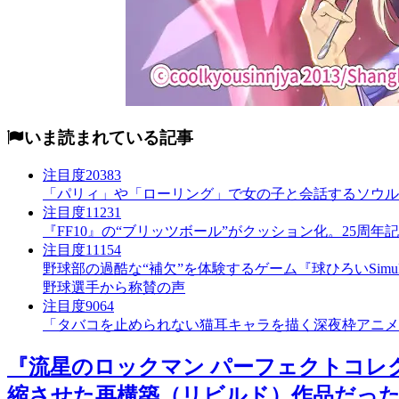
いま読まれている記事
注目度
20383
「パリィ」や「ローリング」で女の子と会話するソウルラ
注目度
11231
『FF10』の“ブリッツボール”がクッション化。25周年記念
注目度
11154
野球部の過酷な“補欠”を体験するゲーム『球ひろいSim
野球選手から称賛の声
注目度
9064
「タバコを止められない猫耳キャラを描く深夜枠アニメ
『流星のロックマン パーフェクトコレ
縮させた再構築（リビルド）作品だっ