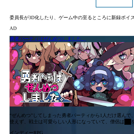
委員長が3D化したり、ゲーム中の至るところに新録ボイス
AD
勇者パーティはぜんめつしました。
“ぜんめつ”してしまった勇者パーティから1人だけ選んで
使えず、戦士は可愛らしい人形になっていて、僧侶は██
インディー
RPG