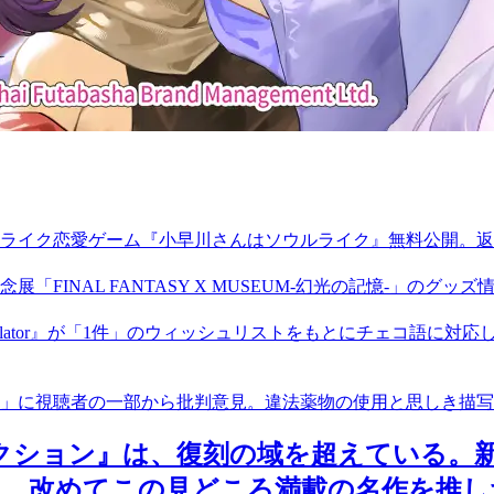
イク恋愛ゲーム『小早川さんはソウルライク』無料公開。返事に
展「FINAL FANTASY X MUSEUM-幻光の記憶-」のグッ
ulator』が「1件」のウィッシュリストをもとにチェコ語に対
」に視聴者の一部から批判意見。違法薬物の使用と思しき描写
クション』は、復刻の域を超えている。
た。改めてこの見どころ満載の名作を推し