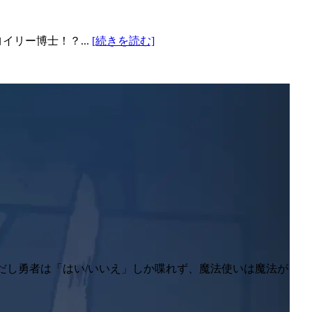
リー博士！？...
[続きを読む]
ただし勇者は「はい/いいえ」しか喋れず、魔法使いは魔法が