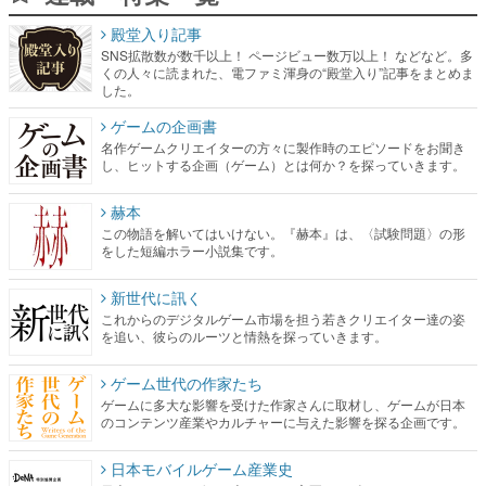
殿堂入り記事
SNS拡散数が数千以上！ ページビュー数万以上！ などなど。多
くの人々に読まれた、電ファミ渾身の“殿堂入り”記事をまとめま
した。
ゲームの企画書
名作ゲームクリエイターの方々に製作時のエピソードをお聞き
し、ヒットする企画（ゲーム）とは何か？を探っていきます。
赫本
この物語を解いてはいけない。『赫本』は、〈試験問題〉の形
をした短編ホラー小説集です。
新世代に訊く
これからのデジタルゲーム市場を担う若きクリエイター達の姿
を追い、彼らのルーツと情熱を探っていきます。
ゲーム世代の作家たち
ゲームに多大な影響を受けた作家さんに取材し、ゲームが日本
のコンテンツ産業やカルチャーに与えた影響を探る企画です。
日本モバイルゲーム産業史