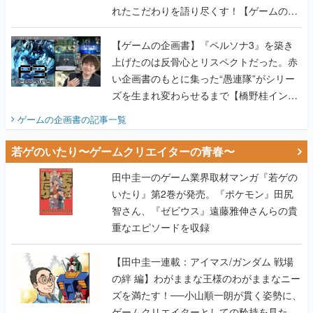
れたこだわりを語り尽くす！【ゲームの企
画書】
【ゲームの企画書】『ペルソナ3』を築き
上げたのは反骨心とリスペクトだった。赤
い企画書のもとに集った“愚連隊”がシリー
ズを生まれ変わらせるまで【橋野桂インタ
ビュー】
ゲームの企画書
の記事一覧
若ゲのいたり〜ゲームクリエイターの青春〜
田中圭一のゲーム業界取材マンガ『若ゲの
いたり』第2巻が発売。『ポケモン』田尻
智さん、『ゼビウス』遠藤雅伸さんらの貴
重なエピソードを収録
【田中圭一連載：アイマス/ガンダム 戦場
の絆 編】わがままな王様のわがままなニー
ズを満たす！──小山順一朗が貫く姿勢に、
ゲームクリエイターとしての矜持を見た