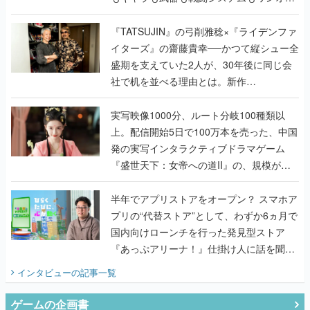
で作り込まれた理由を両ディレクターに聞
く
『TATSUJIN』の弓削雅稔×『ライデンファ
イターズ』の齋藤貴幸──かつて縦シュー全
盛期を支えていた2人が、30年後に同じ会
社で机を並べる理由とは。新作
『TATSUJIN EXTREME』で初タッグを組
んだレジェンド2人に訊く開発秘話
実写映像1000分、ルート分岐100種類以
上。配信開始5日で100万本を売った、中国
発の実写インタラクティブドラマゲーム
『盛世天下：女帝への道II』の、規模が違
うこだわりをプロデューサーに聞いた
半年でアプリストアをオープン？ スマホア
プリの“代替ストア”として、わずか6ヵ月で
国内向けローンチを行った発見型ストア
『あっぷアリーナ！』仕掛け人に話を聞い
てみた
インタビュー
の記事一覧
ゲームの企画書