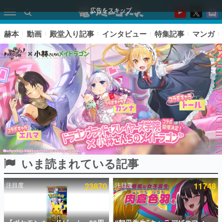
広告をスキップ
赫本
動画
殿堂入り記事
インタビュー
特集記事
マンガ
いま読まれている記事
ピックアップ
注目度
23870
注目度
11748
電ファミのいま読まれている記事ランキング
アプリセール情報