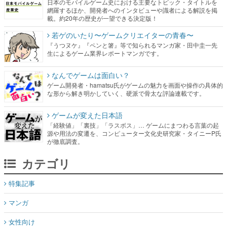
日本のモバイルゲーム史における主要なトピック・タイトルを
網羅するほか、開発者へのインタビューや識者による解説を掲
載。約20年の歴史が一望できる決定版！
若ゲのいたり〜ゲームクリエイターの青春〜
『うつヌケ』『ペンと箸』等で知られるマンガ家・田中圭一先
生によるゲーム業界レポートマンガです。
なんでゲームは面白い？
ゲーム開発者・hamatsu氏がゲームの魅力を画面や操作の具体的
な形から解き明かしていく、硬派で骨太な評論連載です。
ゲームが変えた日本語
「経験値」「裏技」「ラスボス」… ゲームにまつわる言葉の起
源や用法の変遷を、コンピューター文化史研究家・タイニーP氏
が徹底調査。
カテゴリ
特集記事
マンガ
女性向け