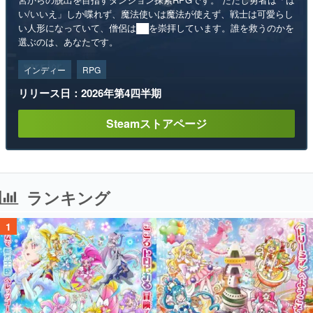
い/いいえ」しか喋れず、魔法使いは魔法が使えず、戦士は可愛らし
い人形になっていて、僧侶は██を崇拝しています。誰を救うのかを
選ぶのは、あなたです。
インディー
RPG
リリース日：2026年第4四半期
Steamストアページ
ランキング
1