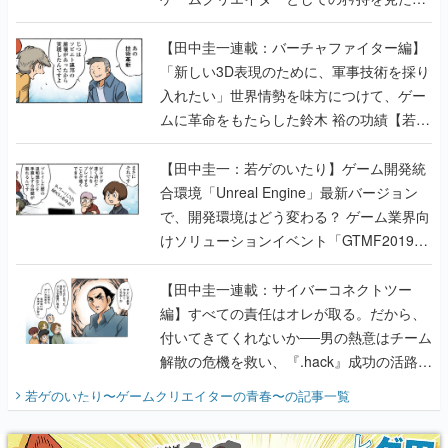
【若ゲのいたり最終回】
【田中圭一連載：バーチャファイター編】
「新しい3D表現のために、軍事技術を採り
入れたい」世界情勢を味方につけて、ゲー
ムに革命をもたらした鈴木 裕の功績【若ゲ
のいたり】
【田中圭一：若ゲのいたり】ゲーム開発統
合環境「Unreal Engine」最新バージョン
で、開発環境はどう変わる？ ゲーム業界向
けソリューションイベント「GTMF2019」
に行って、より理解を深めよう【PR】
【田中圭一連載：サイバーコネクトツー
編】すべての責任はオレが取る。だから、
付いてきてくれないか──男の熱意はチーム
解散の危機を救い、『.hack』成功の活路を
開く。業界の快男児・松山 洋に流れる血は
若ゲのいたり〜ゲームクリエイターの青春〜
の記事一覧
『少年ジャンプ』色だった【若ゲのいた
り】