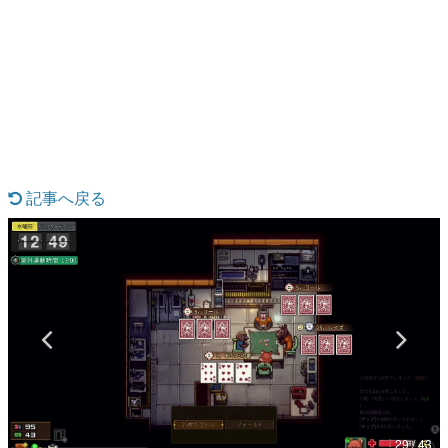
日本のコンテンツ産業やカルチャーに与えた影響を探る企
画です。
日本モバイルゲーム産業史
日本のモバイルゲーム史における主要なトピック・タイト
ルを網羅するほか、開発者へのインタビューや識者による
解説を掲載。約20年の歴史が一望できる決定版！
若ゲのいたり〜ゲームクリエイターの青春〜
『うつヌケ』『ペンと箸』等で知られるマンガ家・田中圭
一先生によるゲーム業界レポートマンガです。
記事へ戻る
なんでゲームは面白い？
ゲーム開発者・hamatsu氏がゲームの魅力を画面や操作の
具体的な形から解き明かしていく、硬派で骨太な評論連載
です。
ゲームが変えた日本語
「経験値」「裏技」「ラスボス」… ゲームにまつわる言葉
の起源や用法の変遷を、コンピューター文化史研究家・タ
イニーP氏が徹底調査。
カテゴリ
29 / 43
特集記事