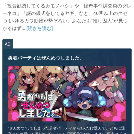
「投資勧誘してくるカモノハシ」や「怪奇事件調査員のグレ
ーネコ」「謎の儀式をしてるヤギ」など、40匹以上のクセ
つよ×ゆるカワ動物が勢ぞろい。あなたも“推し囚人”が見つ
かるはず...
[続きを読む]
AD
勇者パーティはぜんめつしました。
“ぜんめつ”してしまった勇者パーティから1人だけ選んで、ともに迷
宮からの脱出を目指すダンジョン探索RPGです。 ただし勇者は「は