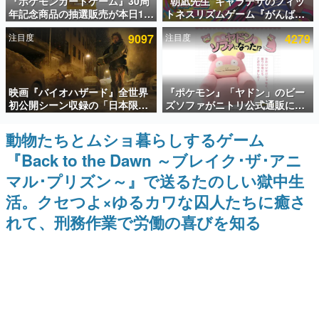
『ポケモンカードゲーム』30周
“朝凪先生”キャラデザのフィッ
年記念商品の抽選販売が本日12
トネスリズムゲーム『がんば
インタビュー
時より開始。拡張パック「30th
れ！チアリズム』Steamストア
注目度
9097
注目度
4279
CELEBRATION」のボックス
ページが公開。キャラクターの
連載・特集一覧
に、「プレミアムデッキセット
CVは陽向葵ゅかさん
エーフィ・ブラッキー」
「FUTURISTIC BOX」の計3商
殿堂入り記事
品
映画『バイオハザード』全世界
『ポケモン』「ヤドン」のビー
SNS拡散数が数千以上！ ページビュー数万以上！ などな
ど。多くの人々に読まれた、電ファミ渾身の“殿堂入り”記
初公開シーン収録の「日本限
ズソファがニトリ公式通販にて
事をまとめました。
定」予告映像が解禁。バイオの
販売中。かわいらしい顔や立体
日（8月10日）にあわせて、
感のある耳、ソファの後ろにつ
動物たちとムショ暮らしするゲーム
ゲームの企画書
「ラクーンシティ総合病院」へ
いたしっぽなどで「ヤドン」の
名作ゲームクリエイターの方々に製作時のエピソードをお
『Back to the Dawn ～ブレイク･ザ･アニ
行く配達人の姿が披露
かわいさを表現
聞きし、ヒットする企画（ゲーム）とは何か？を探ってい
きます。
マル･プリズン～』で送るたのしい獄中生
赫本
活。クセつよ×ゆるカワな囚人たちに癒さ
この物語を解いてはいけない。『赫本』は、〈試験問題〉
れて、刑務作業で労働の喜びを知る
の形をした短編ホラー小説集です。
新世代に訊く
これからのデジタルゲーム市場を担う若きクリエイター達
の姿を追い、彼らのルーツと情熱を探っていきます。
ゲーム世代の作家たち
ゲームに多大な影響を受けた作家さんに取材し、ゲームが