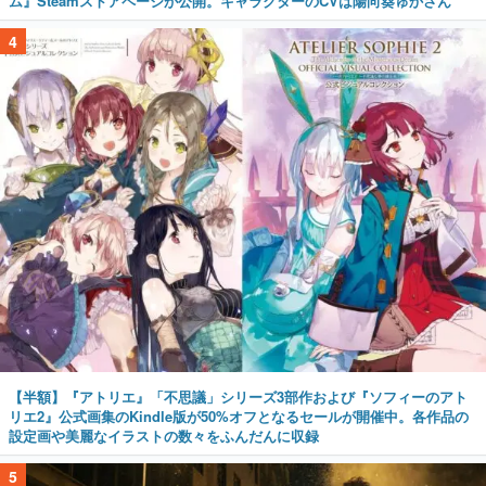
ム』Steamストアページが公開。キャラクターのCVは陽向葵ゅかさん
4
【半額】『アトリエ』「不思議」シリーズ3部作および『ソフィーのアト
リエ2』公式画集のKindle版が50%オフとなるセールが開催中。各作品の
設定画や美麗なイラストの数々をふんだんに収録
5