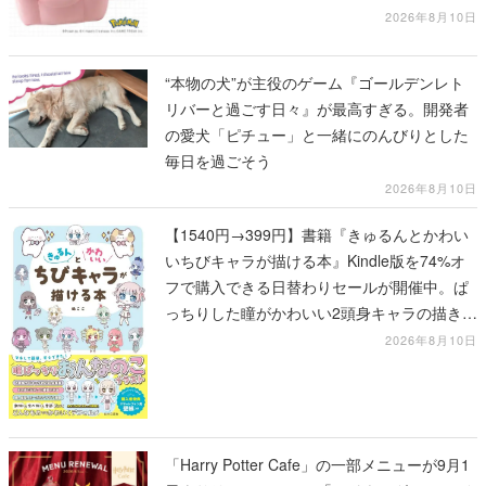
2026年8月10日
“本物の犬”が主役のゲーム『ゴールデンレト
リバーと過ごす日々』が最高すぎる。開発者
の愛犬「ピチュー」と一緒にのんびりとした
毎日を過ごそう
2026年8月10日
【1540円→399円】書籍『きゅるんとかわい
いちびキャラが描ける本』Kindle版を74%オ
フで購入できる日替わりセールが開催中。ぱ
っちりした瞳がかわいい2頭身キャラの描き方
を学べる1冊
2026年8月10日
「Harry Potter Cafe」の一部メニューが9月1