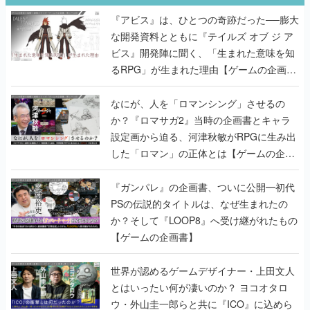
『アビス』は、ひとつの奇跡だった──膨大
な開発資料とともに『テイルズ オブ ジ ア
ビス』開発陣に聞く、「生まれた意味を知
るRPG」が生まれた理由【ゲームの企画
書】
なにが、人を「ロマンシング」させるの
か？『ロマサガ2』当時の企画書とキャラ
設定画から迫る、河津秋敏がRPGに生み出
した「ロマン」の正体とは【ゲームの企画
書】
『ガンパレ』の企画書、ついに公開━初代
PSの伝説的タイトルは、なぜ生まれたの
か？そして『LOOP8』へ受け継がれたもの
【ゲームの企画書】
世界が認めるゲームデザイナー・上田文人
とはいったい何が凄いのか？ ヨコオタロ
ウ・外山圭一郎らと共に『ICO』に込めら