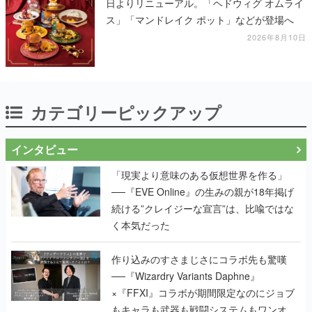
日よりリニューアル。「ヘドウィグ オムライ
ス」「マンドレイク ポット」などが登場へ
2026年8月10日
カテゴリーピックアップ
インタビュー
「現実より意味のある仮想世界を作る」
──『EVE Online』の生みの親が18年掲げ
続ける”クレイジーな宣言”は、比喩ではな
く本気だった
作り込みのすさまじさにコラボ先も驚嘆
──『Wizardry Variants Daphne』
×『FFXI』コラボが期間限定なのにジョブ
もキャラも武器も戦闘システムもワンオフ