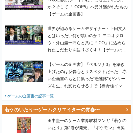
か？そして『LOOP8』へ受け継がれたもの
【ゲームの企画書】
世界が認めるゲームデザイナー・上田文人
とはいったい何が凄いのか？ ヨコオタロ
ウ・外山圭一郎らと共に『ICO』に込めら
れたこだわりを語り尽くす！【ゲームの企
画書】
【ゲームの企画書】『ペルソナ3』を築き
上げたのは反骨心とリスペクトだった。赤
い企画書のもとに集った“愚連隊”がシリー
ズを生まれ変わらせるまで【橋野桂インタ
ビュー】
ゲームの企画書
の記事一覧
若ゲのいたり〜ゲームクリエイターの青春〜
田中圭一のゲーム業界取材マンガ『若ゲの
いたり』第2巻が発売。『ポケモン』田尻