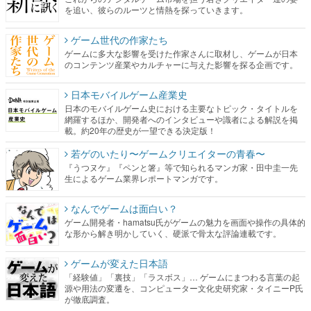
を追い、彼らのルーツと情熱を探っていきます。
ゲーム世代の作家たち
ゲームに多大な影響を受けた作家さんに取材し、ゲームが日本
のコンテンツ産業やカルチャーに与えた影響を探る企画です。
日本モバイルゲーム産業史
日本のモバイルゲーム史における主要なトピック・タイトルを
網羅するほか、開発者へのインタビューや識者による解説を掲
載。約20年の歴史が一望できる決定版！
若ゲのいたり〜ゲームクリエイターの青春〜
『うつヌケ』『ペンと箸』等で知られるマンガ家・田中圭一先
生によるゲーム業界レポートマンガです。
なんでゲームは面白い？
ゲーム開発者・hamatsu氏がゲームの魅力を画面や操作の具体的
な形から解き明かしていく、硬派で骨太な評論連載です。
ゲームが変えた日本語
「経験値」「裏技」「ラスボス」… ゲームにまつわる言葉の起
源や用法の変遷を、コンピューター文化史研究家・タイニーP氏
が徹底調査。