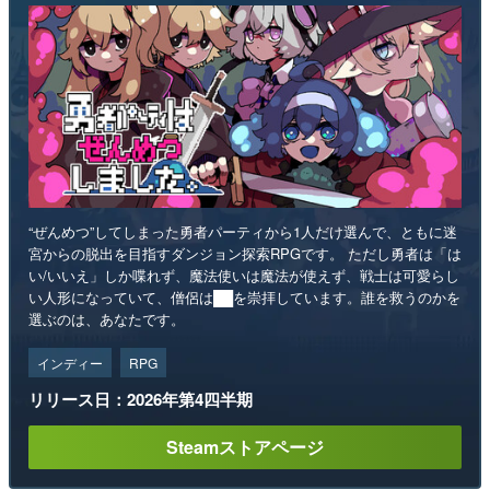
“ぜんめつ”してしまった勇者パーティから1人だけ選んで、ともに迷
宮からの脱出を目指すダンジョン探索RPGです。 ただし勇者は「は
い/いいえ」しか喋れず、魔法使いは魔法が使えず、戦士は可愛らし
い人形になっていて、僧侶は██を崇拝しています。誰を救うのかを
選ぶのは、あなたです。
インディー
RPG
リリース日：2026年第4四半期
Steamストアページ