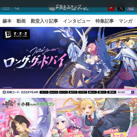
広告をスキップ
赫本
動画
殿堂入り記事
インタビュー
特集記事
マンガ
ピックアップ
電ファミのいま読まれている記事ランキング
アプリセール情報