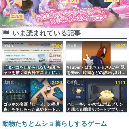
インタビュー
連載・特集一覧
いま読まれている記事
殿堂入り記事
SNS拡散数が数千以上！ ページビュー数万以上！ などな
ど。多くの人々に読まれた、電ファミ渾身の“殿堂入り”記
注目度
5324
注目度
2827
事をまとめました。
ゲームの企画書
名作ゲームクリエイターの方々に製作時のエピソードをお
聞きし、ヒットする企画（ゲーム）とは何か？を探ってい
「タバコを止められない猫耳キ
VTuber・ばあちゃるさんが引退
きます。
ャラを描く深夜枠アニメ」に視
を発表。時期などの詳細は8月9
聴者の一部から批判意見。違法
日15時からの配信で説明
赫本
注目度
2134
注目度
1111
薬物の使用と思しき描写も含め
この物語を解いてはいけない。『赫本』は、〈試験問題〉
て、BPOが議論を交わす
の形をした短編ホラー小説集です。
新世代に訊く
ゴッホの名画『ローヌ川の星月
ハローキティやポムポムプリン
これからのデジタルゲーム市場を担う若きクリエイター達
夜』をあしらった傘やトートバ
と眠れる睡眠サポートアプリ
の姿を追い、彼らのルーツと情熱を探っていきます。
ッグなどが登場。8月7日21時よ
『ゆめたび』が配信中。キャラ
り2日間限定で予約販売
ごとのASMRや目覚ましアラー
動物たちとムショ暮らしするゲーム
ゲーム世代の作家たち
ムも搭載
ゲームに多大な影響を受けた作家さんに取材し、ゲームが