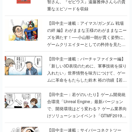
智さん、『ゼビウス』遠藤雅伸さんらの貴
重なエピソードを収録
【田中圭一連載：アイマス/ガンダム 戦場
の絆 編】わがままな王様のわがままなニー
ズを満たす！──小山順一朗が貫く姿勢に、
ゲームクリエイターとしての矜持を見た
【若ゲのいたり最終回】
【田中圭一連載：バーチャファイター編】
「新しい3D表現のために、軍事技術を採り
入れたい」世界情勢を味方につけて、ゲー
ムに革命をもたらした鈴木 裕の功績【若ゲ
のいたり】
【田中圭一：若ゲのいたり】ゲーム開発統
合環境「Unreal Engine」最新バージョン
で、開発環境はどう変わる？ ゲーム業界向
けソリューションイベント「GTMF2019」
に行って、より理解を深めよう【PR】
【田中圭一連載：サイバーコネクトツー