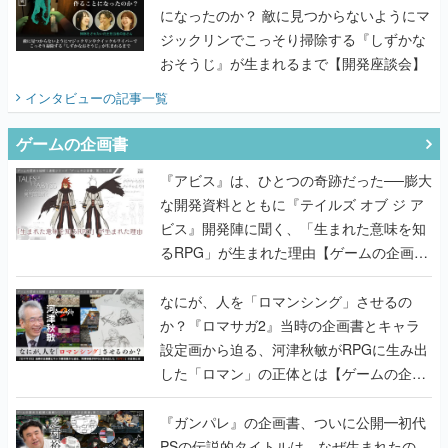
になったのか？ 敵に見つからないようにマ
ジックリンでこっそり掃除する『しずかな
おそうじ』が生まれるまで【開発座談会】
インタビュー
の記事一覧
ゲームの企画書
『アビス』は、ひとつの奇跡だった──膨大
な開発資料とともに『テイルズ オブ ジ ア
ビス』開発陣に聞く、「生まれた意味を知
るRPG」が生まれた理由【ゲームの企画
書】
なにが、人を「ロマンシング」させるの
か？『ロマサガ2』当時の企画書とキャラ
設定画から迫る、河津秋敏がRPGに生み出
した「ロマン」の正体とは【ゲームの企画
書】
『ガンパレ』の企画書、ついに公開━初代
PSの伝説的タイトルは、なぜ生まれたの