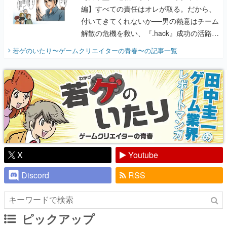
編】すべての責任はオレが取る。だから、
付いてきてくれないか──男の熱意はチーム
解散の危機を救い、『.hack』成功の活路を
開く。業界の快男児・松山 洋に流れる血は
若ゲのいたり〜ゲームクリエイターの青春〜
の記事一覧
『少年ジャンプ』色だった【若ゲのいた
り】
X
Youtube
Discord
RSS
ピックアップ