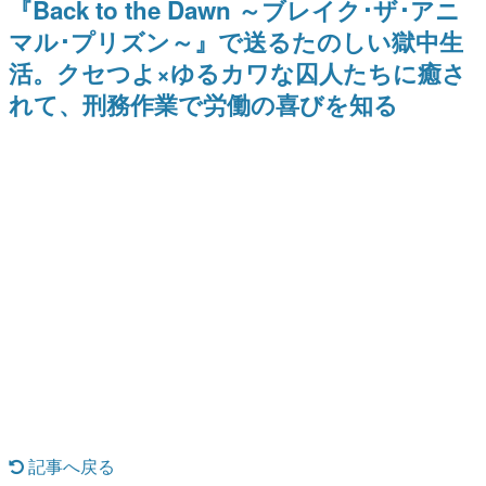
『Back to the Dawn ～ブレイク･ザ･アニ
日本のコンテンツ産業やカルチャーに与えた影響を探る企
マル･プリズン～』で送るたのしい獄中生
画です。
活。クセつよ×ゆるカワな囚人たちに癒さ
日本モバイルゲーム産業史
日本のモバイルゲーム史における主要なトピック・タイト
れて、刑務作業で労働の喜びを知る
ルを網羅するほか、開発者へのインタビューや識者による
解説を掲載。約20年の歴史が一望できる決定版！
若ゲのいたり〜ゲームクリエイターの青春〜
『うつヌケ』『ペンと箸』等で知られるマンガ家・田中圭
一先生によるゲーム業界レポートマンガです。
なんでゲームは面白い？
ゲーム開発者・hamatsu氏がゲームの魅力を画面や操作の
具体的な形から解き明かしていく、硬派で骨太な評論連載
です。
ゲームが変えた日本語
「経験値」「裏技」「ラスボス」… ゲームにまつわる言葉
の起源や用法の変遷を、コンピューター文化史研究家・タ
イニーP氏が徹底調査。
カテゴリ
記事へ戻る
特集記事