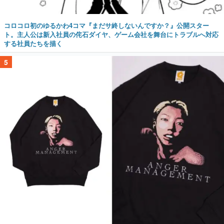
コロコロ初のゆるかわ4コマ『まだサ終しないんですか？』公開スター
ト。主人公は新入社員の侘石ダイヤ、ゲーム会社を舞台にトラブルへ対応
する社員たちを描く
5