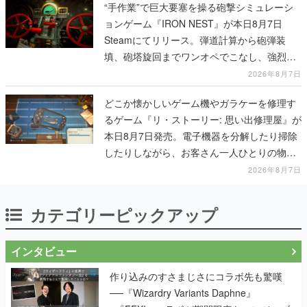
“手作業”で巨大要塞を操る砲撃シミュレーシ
ョンゲーム『IRON NEST』が本日8月7日
Steamにてリリース。弾道計算から砲弾装
填、砲塔旋回までワンオペでこなし、強烈な
一撃をブチかませるロマンある作品
2026年8月7日
どこか懐かしいゲーム機やガラケーを修理す
るゲーム『リ・ストーリー: 思い出修理屋』が
本日8月7日発売。電子機器を分解したり掃除
したりしながら、お客さん一人ひとりの物語
に耳を傾ける
2026年8月7日
カテゴリーピックアップ
インタビュー
作り込みのすさまじさにコラボ先も驚嘆
──『Wizardry Variants Daphne』