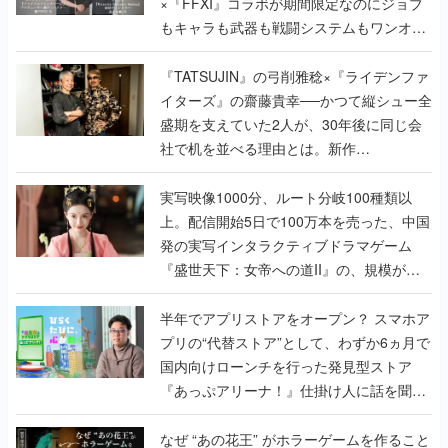
×『FFXI』コラボが期間限定なのにジョブ
もキャラも武器も戦闘システムもワンオフ
で作り込まれた理由を両ディレクターに聞
く
『TATSUJIN』の弓削雅稔×『ライデンファ
イターズ』の齋藤貴幸──かつて縦シュー全
盛期を支えていた2人が、30年後に同じ会
社で机を並べる理由とは。新作
『TATSUJIN EXTREME』で初タッグを組
んだレジェンド2人に訊く開発秘話
実写映像1000分、ルート分岐100種類以
上。配信開始5日で100万本を売った、中国
発の実写インタラクティブドラマゲーム
『盛世天下：女帝への道II』の、規模が違
うこだわりをプロデューサーに聞いた
半年でアプリストアをオープン？ スマホア
プリの“代替ストア”として、わずか6ヵ月で
国内向けローンチを行った発見型ストア
『あっぷアリーナ！』仕掛け人に話を聞い
てみた
なぜ “あの花王” がホラーゲームを作ること