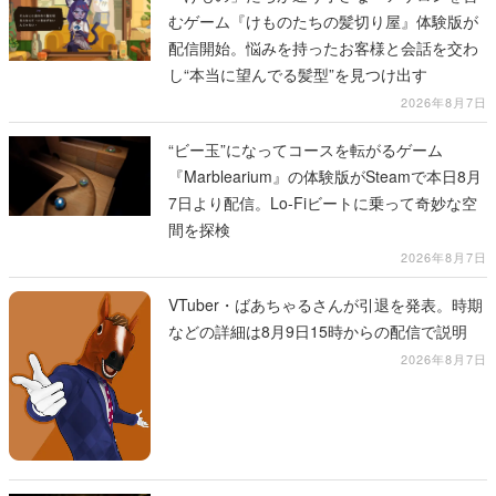
むゲーム『けものたちの髪切り屋』体験版が
配信開始。悩みを持ったお客様と会話を交わ
し“本当に望んでる髪型”を見つけ出す
2026年8月7日
“ビー玉”になってコースを転がるゲーム
『Marblearium』の体験版がSteamで本日8月
7日より配信。Lo-Fiビートに乗って奇妙な空
間を探検
2026年8月7日
VTuber・ばあちゃるさんが引退を発表。時期
などの詳細は8月9日15時からの配信で説明
2026年8月7日