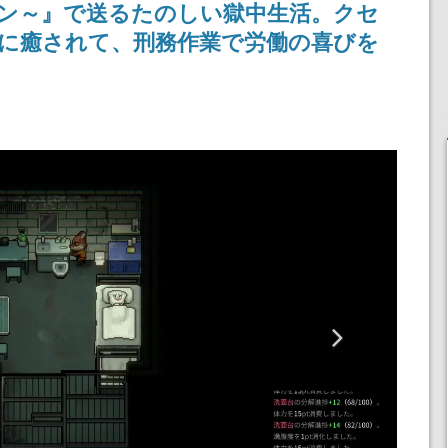
ズン～』で送るたのしい獄中生活。クセ
記念したキャンペーン
ちに癒されて、刑務作業で労働の喜びを