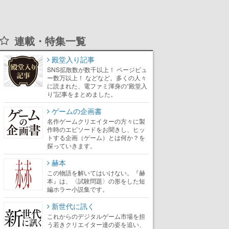
連載・特集一覧
殿堂入り記事
SNS拡散数が数千以上！ ページビュ
ー数万以上！ などなど。多くの人々
に読まれた、電ファミ渾身の“殿堂入
り”記事をまとめました。
ゲームの企画書
名作ゲームクリエイターの方々に製
作時のエピソードをお聞きし、ヒッ
トする企画（ゲーム）とは何か？を
探っていきます。
赫本
この物語を解いてはいけない。『赫
本』は、〈試験問題〉の形をした短
編ホラー小説集です。
新世代に訊く
これからのデジタルゲーム市場を担
う若きクリエイター達の姿を追い、