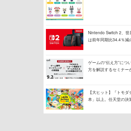
Nintendo Switc
は前年同期比34.4％減
ゲームの“伝え方”に
方を解説するセミナー
わる「リュウズオフィ
【大ヒット】『トモダチ
本」以上。任天堂の決
いく、シリーズ13年ぶ