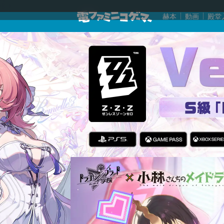
赫本
動画
殿堂