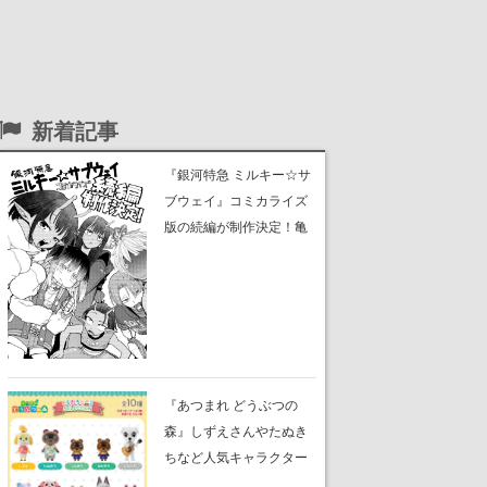
新着記事
『銀河特急 ミルキー☆サ
ブウェイ』コミカライズ
版の続編が制作決定！亀
山陽平監督書き下ろしの
新規ストーリーに
『あつまれ どうぶつの
森』しずえさんやたぬき
ちなど人気キャラクター
のフロッキードールが9月