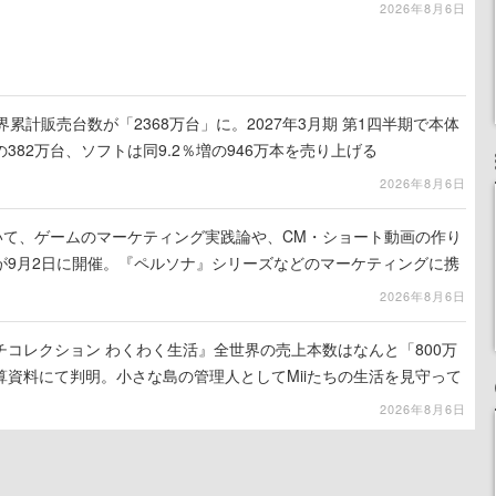
2026年8月6日
h 2、世界累計販売台数が「2368万台」に。2027年3月期 第1四半期で本体
の382万台、ソフトは同9.2％増の946万本を売り上げる
2026年8月6日
ついて、ゲームのマーケティング実践論や、CM・ショート動画の作り
が9月2日に開催。『ペルソナ』シリーズなどのマーケティングに携
ス」主催
2026年8月6日
コレクション わくわく生活』全世界の売上本数はなんと「800万
算資料にて判明。小さな島の管理人としてMiiたちの生活を見守って
りの新作
2026年8月6日