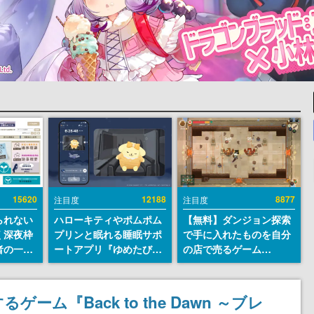
15620
12188
8877
注目度
注目度
られない
ハローキティやポムポム
【無料】ダンジョン探索
く深夜枠
プリンと眠れる睡眠サポ
で手に入れたものを自分
者の一部
ートアプリ『ゆめたび』
の店で売るゲーム
違法薬物
が配信中。キャラごとの
『Moonlighter』が
き描写も
ASMRや目覚ましアラー
Steamにて無料配布中！
議論を交
ムも搭載
続編『Moonlighter 2』
ム『Back to the Dawn ～ブレ
の9月2日正式リリースを