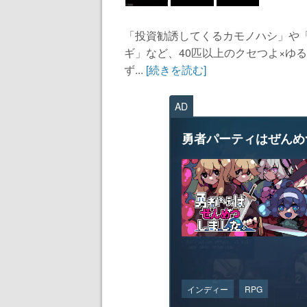
「投資勧誘してくるカモノハシ」や
ギ」など、40匹以上のクセつよ×ゆ
ず...
[続きを読む]
AD
勇者パーティはぜんめ
インディー
RPG