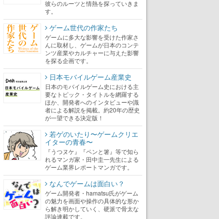
彼らのルーツと情熱を探っていきま
す。
ゲーム世代の作家たち
ゲームに多大な影響を受けた作家さ
んに取材し、ゲームが日本のコンテ
ンツ産業やカルチャーに与えた影響
を探る企画です。
日本モバイルゲーム産業史
日本のモバイルゲーム史における主
要なトピック・タイトルを網羅する
ほか、開発者へのインタビューや識
者による解説を掲載。約20年の歴史
が一望できる決定版！
若ゲのいたり〜ゲームクリエ
イターの青春〜
『うつヌケ』『ペンと箸』等で知ら
れるマンガ家・田中圭一先生による
ゲーム業界レポートマンガです。
なんでゲームは面白い？
ゲーム開発者・hamatsu氏がゲーム
の魅力を画面や操作の具体的な形か
ら解き明かしていく、硬派で骨太な
評論連載です。