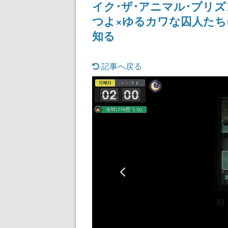
イク･ザ･アニマル･プリ
つよ×ゆるカワな囚人た
知る
記事へ戻る