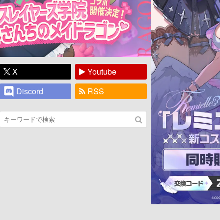
X
Youtube
Discord
RSS