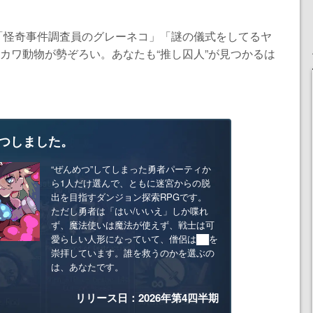
「怪奇事件調査員のグレーネコ」「謎の儀式をしてるヤ
るカワ動物が勢ぞろい。あなたも“推し囚人”が見つかるは
つしました。
“ぜんめつ”してしまった勇者パーティか
ら1人だけ選んで、ともに迷宮からの脱
出を目指すダンジョン探索RPGです。
ただし勇者は「はい/いいえ」しか喋れ
ず、魔法使いは魔法が使えず、戦士は可
愛らしい人形になっていて、僧侶は██を
崇拝しています。誰を救うのかを選ぶの
は、あなたです。
リリース日：2026年第4四半期