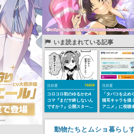
いま読まれている記事
16808
注目度
注目度
コロコロ初のゆるかわ4
「タバコを止め
コマ『まだサ終しないん
猫耳キャラを描
ですか？』公開スター
アニメ」に視聴
ト。主人公は新入社員の
から批判意見。
侘石ダイヤ、ゲーム会社
の使用と思わし
を舞台にトラブルへ対応
含めて、BPOが
動物たちとムショ暮らしするゲー
する社員たちを描く
わす