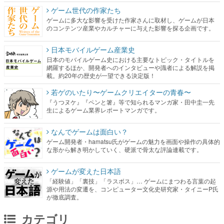
ゲーム世代の作家たち
ゲームに多大な影響を受けた作家さんに取材し、ゲームが日本
のコンテンツ産業やカルチャーに与えた影響を探る企画です。
日本モバイルゲーム産業史
日本のモバイルゲーム史における主要なトピック・タイトルを
網羅するほか、開発者へのインタビューや識者による解説を掲
載。約20年の歴史が一望できる決定版！
若ゲのいたり〜ゲームクリエイターの青春〜
『うつヌケ』『ペンと箸』等で知られるマンガ家・田中圭一先
生によるゲーム業界レポートマンガです。
なんでゲームは面白い？
ゲーム開発者・hamatsu氏がゲームの魅力を画面や操作の具体的
な形から解き明かしていく、硬派で骨太な評論連載です。
ゲームが変えた日本語
「経験値」「裏技」「ラスボス」… ゲームにまつわる言葉の起
源や用法の変遷を、コンピューター文化史研究家・タイニーP氏
が徹底調査。
カテゴリ