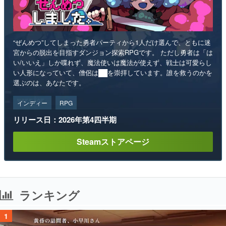
“ぜんめつ”してしまった勇者パーティから1人だけ選んで、ともに迷
宮からの脱出を目指すダンジョン探索RPGです。 ただし勇者は「は
い/いいえ」しか喋れず、魔法使いは魔法が使えず、戦士は可愛らし
い人形になっていて、僧侶は██を崇拝しています。誰を救うのかを
選ぶのは、あなたです。
インディー
RPG
リリース日：2026年第4四半期
Steamストアページ
ランキング
1