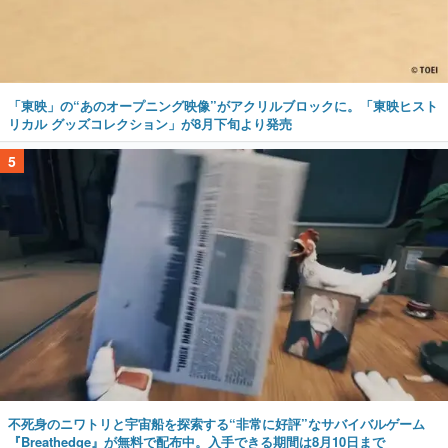
「東映」の“あのオープニング映像”がアクリルブロックに。「東映ヒスト
リカル グッズコレクション」が8月下旬より発売
5
不死身のニワトリと宇宙船を探索する“非常に好評”なサバイバルゲーム
『Breathedge』が無料で配布中。入手できる期間は8月10日まで