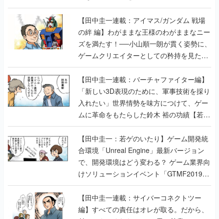
【田中圭一連載：アイマス/ガンダム 戦場
の絆 編】わがままな王様のわがままなニー
ズを満たす！──小山順一朗が貫く姿勢に、
ゲームクリエイターとしての矜持を見た
【若ゲのいたり最終回】
【田中圭一連載：バーチャファイター編】
「新しい3D表現のために、軍事技術を採り
入れたい」世界情勢を味方につけて、ゲー
ムに革命をもたらした鈴木 裕の功績【若ゲ
のいたり】
【田中圭一：若ゲのいたり】ゲーム開発統
合環境「Unreal Engine」最新バージョン
で、開発環境はどう変わる？ ゲーム業界向
けソリューションイベント「GTMF2019」
に行って、より理解を深めよう【PR】
【田中圭一連載：サイバーコネクトツー
編】すべての責任はオレが取る。だから、