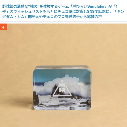
野球部の過酷な“補欠”を体験するゲーム『球ひろいSimulator』が「1
件」のウィッシュリストをもとにチェコ語に対応しSNSで話題に。『キン
グダム・カム』開発元やチェコのプロ野球選手から称賛の声
4