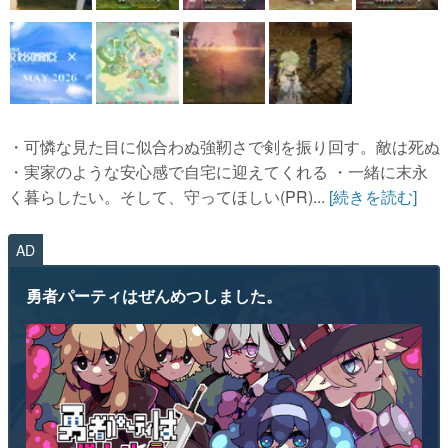
・可憐な見た目に似合わぬ強靭さで剣を振り回す。敵は死ぬ
・実家のような安心感で自宅に迎えてくれる ・一緒に末永
く暮らしたい。そして、守ってほしい(PR)...
[続きを読む]
AD
勇者パーティはぜんめつしました。