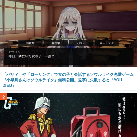
「パリィ」や「ローリング」で女の子と会話するソウルライク恋愛ゲーム
『小早川さんはソウルライク』無料公開。返事に失敗すると「YOU
DIED」
2