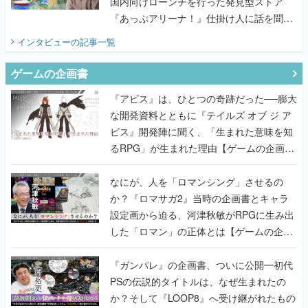
国内向けローンチを行った発見型ストア
『あっぷアリーナ！』仕掛け人に話を聞い
てみた
インタビュー
の記事一覧
ゲームの企画書
『アビス』は、ひとつの奇跡だった──膨大
な開発資料とともに『テイルズ オブ ジ ア
ビス』開発陣に聞く、「生まれた意味を知
るRPG」が生まれた理由【ゲームの企画
書】
なにが、人を「ロマンシング」させるの
か？『ロマサガ2』当時の企画書とキャラ
設定画から迫る、河津秋敏がRPGに生み出
した「ロマン」の正体とは【ゲームの企画
書】
『ガンパレ』の企画書、ついに公開━初代
PSの伝説的タイトルは、なぜ生まれたの
か？そして『LOOP8』へ受け継がれたもの