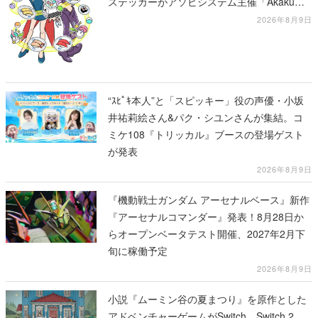
ステッカーがアソビシステム主催「Akaku
展」にて販売へ
2026年8月9日
“ｽﾋﾟｷ本人”と「スピッキー」役の声優・小坂
井祐莉絵さん&パク・シユンさんが集結。コ
ミケ108『トリッカル』ブースの登場ゲスト
が発表
2026年8月9日
『機動戦士ガンダム アーセナルベース』新作
『アーセナルコマンダー』発表！8月28日か
らオープンベータテスト開催、2027年2月下
旬に稼働予定
2026年8月9日
小説『ムーミン谷の夏まつり』を原作とした
アドベンチャーゲームがSwitch、Switch 2、