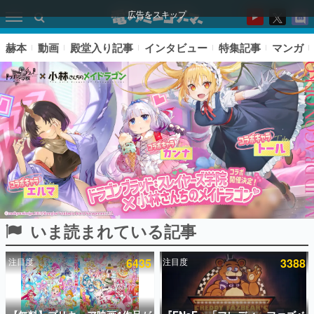
広告をスキップ
赫本
動画
殿堂入り記事
インタビュー
特集記事
マンガ
いま読まれている記事
ピックアップ
注目度
6435
注目度
3388
電ファミのいま読まれている記事ランキング
アプリセール情報