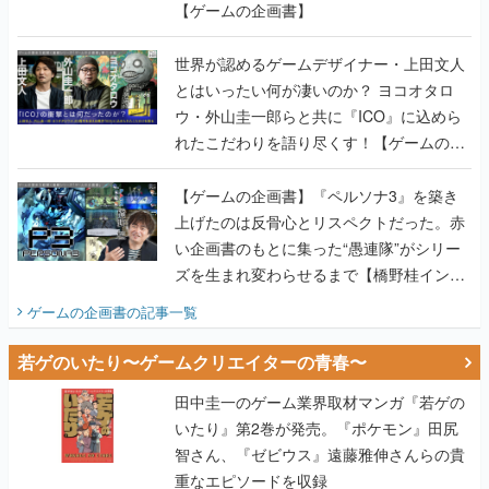
【ゲームの企画書】
世界が認めるゲームデザイナー・上田文人
とはいったい何が凄いのか？ ヨコオタロ
ウ・外山圭一郎らと共に『ICO』に込めら
れたこだわりを語り尽くす！【ゲームの企
画書】
【ゲームの企画書】『ペルソナ3』を築き
上げたのは反骨心とリスペクトだった。赤
い企画書のもとに集った“愚連隊”がシリー
ズを生まれ変わらせるまで【橋野桂インタ
ビュー】
ゲームの企画書
の記事一覧
若ゲのいたり〜ゲームクリエイターの青春〜
田中圭一のゲーム業界取材マンガ『若ゲの
いたり』第2巻が発売。『ポケモン』田尻
智さん、『ゼビウス』遠藤雅伸さんらの貴
重なエピソードを収録