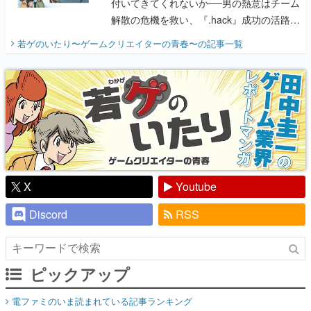
付いてきてくれないか──男の熱意はチーム
解散の危機を救い、『.hack』成功の活路を
開く。業界の快男児・松山 洋に流れる血は
若ゲのいたり〜ゲームクリエイターの青春〜
の記事一覧
『少年ジャンプ』色だった【若ゲのいた
り】
X
Youtube
Discord
RSS
ピックアップ
電ファミのいま読まれている記事ランキング