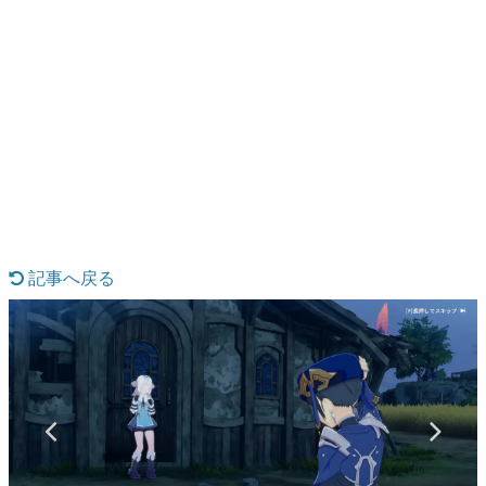
日本のコンテンツ産業やカルチャーに与えた影響を探る企
画です。
日本モバイルゲーム産業史
日本のモバイルゲーム史における主要なトピック・タイト
ルを網羅するほか、開発者へのインタビューや識者による
解説を掲載。約20年の歴史が一望できる決定版！
若ゲのいたり〜ゲームクリエイターの青春〜
『うつヌケ』『ペンと箸』等で知られるマンガ家・田中圭
一先生によるゲーム業界レポートマンガです。
なんでゲームは面白い？
ゲーム開発者・hamatsu氏がゲームの魅力を画面や操作の
記事へ戻る
具体的な形から解き明かしていく、硬派で骨太な評論連載
です。
ゲームが変えた日本語
「経験値」「裏技」「ラスボス」… ゲームにまつわる言葉
の起源や用法の変遷を、コンピューター文化史研究家・タ
イニーP氏が徹底調査。
カテゴリ
特集記事