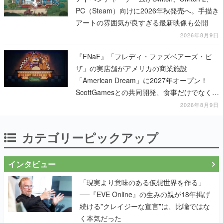
PC（Steam）向けに2026年秋発売へ。手描き
アートの雰囲気が良すぎる最新映像も公開
2026年8月9日
『FNaF』「フレディ・ファズベアーズ・ピ
ザ」の実店舗がアメリカの商業施設
「American Dream」に2027年オープン！
ScottGamesとの共同開発、食事だけでなくス
テージショーや没入型のホラー体験も楽しめ
2026年8月9日
る
カテゴリーピックアップ
インタビュー
「現実より意味のある仮想世界を作る」
──『EVE Online』の生みの親が18年掲げ
続ける”クレイジーな宣言”は、比喩ではな
く本気だった