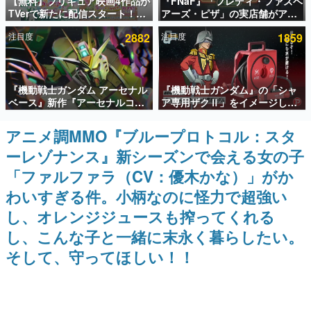
【無料】プリキュア映画4作品が
『FNaF』「フレディ・ファズベ
TVerで新たに配信スタート！な
アーズ・ピザ」の実店舗がアメ
インタビュー
んと2018年～2024年の映画ほぼ
リカの商業施設「American
注目度
2882
注目度
1859
すべてが見放題に、ぶっちゃけ
Dream」に2027年オープン！
連載・特集一覧
ありえないラインナップ
ScottGamesとの共同開発、食
事だけでなくステージショーや
没入型のホラー体験も楽しめる
殿堂入り記事
『機動戦士ガンダム アーセナル
『機動戦士ガンダム』の「シャ
SNS拡散数が数千以上！ ページビュー数万以上！ などな
ど。多くの人々に読まれた、電ファミ渾身の“殿堂入り”記
ベース』新作『アーセナルコマ
ア専用ザクⅡ」をイメージした
事をまとめました。
ンダー』発表！8月28日からオ
散水ホースリールが予約開始。
ープンベータテスト開催、2027
本体にはシャアのパーソナルマ
アニメ調MMO『ブループロトコル：スタ
ゲームの企画書
年2月下旬に稼働予定
ークやジオン公国軍のエンブレ
名作ゲームクリエイターの方々に製作時のエピソードをお
ーレゾナンス』新シーズンで会える女の子
ム、型式番号などを配置
聞きし、ヒットする企画（ゲーム）とは何か？を探ってい
きます。
「ファルファラ（CV：優木かな）」がか
赫本
わいすぎる件。小柄なのに怪力で超強い
この物語を解いてはいけない。『赫本』は、〈試験問題〉
し、オレンジジュースも搾ってくれる
の形をした短編ホラー小説集です。
し、こんな子と一緒に末永く暮らしたい。
新世代に訊く
そして、守ってほしい！！
これからのデジタルゲーム市場を担う若きクリエイター達
の姿を追い、彼らのルーツと情熱を探っていきます。
ゲーム世代の作家たち
ゲームに多大な影響を受けた作家さんに取材し、ゲームが