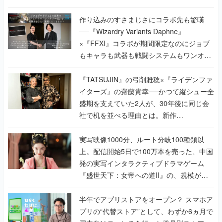
作り込みのすさまじさにコラボ先も驚嘆
──『Wizardry Variants Daphne』
×『FFXI』コラボが期間限定なのにジョブ
もキャラも武器も戦闘システムもワンオフ
で作り込まれた理由を両ディレクターに聞
く
『TATSUJIN』の弓削雅稔×『ライデンファ
イターズ』の齋藤貴幸──かつて縦シュー全
盛期を支えていた2人が、30年後に同じ会
社で机を並べる理由とは。新作
『TATSUJIN EXTREME』で初タッグを組
んだレジェンド2人に訊く開発秘話
実写映像1000分、ルート分岐100種類以
上。配信開始5日で100万本を売った、中国
発の実写インタラクティブドラマゲーム
『盛世天下：女帝への道II』の、規模が違
うこだわりをプロデューサーに聞いた
半年でアプリストアをオープン？ スマホア
プリの“代替ストア”として、わずか6ヵ月で