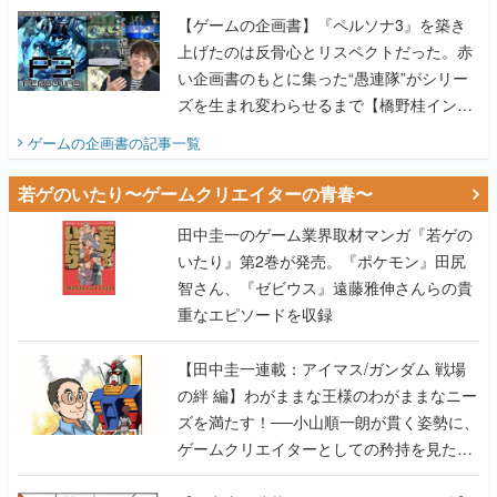
ズを生まれ変わらせるまで【橋野桂インタ
ビュー】
ゲームの企画書
の記事一覧
若ゲのいたり〜ゲームクリエイターの青春〜
田中圭一のゲーム業界取材マンガ『若ゲの
いたり』第2巻が発売。『ポケモン』田尻
智さん、『ゼビウス』遠藤雅伸さんらの貴
重なエピソードを収録
【田中圭一連載：アイマス/ガンダム 戦場
の絆 編】わがままな王様のわがままなニー
ズを満たす！──小山順一朗が貫く姿勢に、
ゲームクリエイターとしての矜持を見た
【若ゲのいたり最終回】
【田中圭一連載：バーチャファイター編】
「新しい3D表現のために、軍事技術を採り
入れたい」世界情勢を味方につけて、ゲー