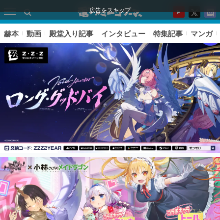
広告をスキップ
赫本
動画
殿堂入り記事
インタビュー
特集記事
マンガ
ピックアップ
電ファミのいま読まれている記事ランキング
アプリセール情報