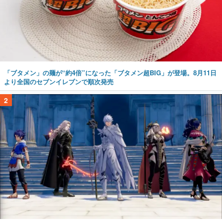
「ブタメン」の麺が“約4倍”になった「ブタメン超BIG」が登場。8月11日
より全国のセブンイレブンで順次発売
2
『ファイアーエムブレム 万紫千紅』“真の主人公”がお披露目。4人の主人
公が活躍した時代から5年後、彼らが「この世に存在しない」状況で魔
神・バロールと戦う