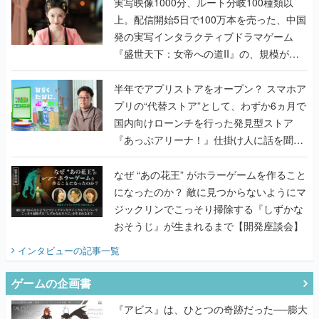
『盛世天下：女帝への道II』の、規模が違
うこだわりをプロデューサーに聞いた
半年でアプリストアをオープン？ スマホア
プリの“代替ストア”として、わずか6ヵ月で
国内向けローンチを行った発見型ストア
『あっぷアリーナ！』仕掛け人に話を聞い
てみた
なぜ “あの花王” がホラーゲームを作ること
になったのか？ 敵に見つからないようにマ
ジックリンでこっそり掃除する『しずかな
おそうじ』が生まれるまで【開発座談会】
インタビュー
の記事一覧
ゲームの企画書
『アビス』は、ひとつの奇跡だった──膨大
な開発資料とともに『テイルズ オブ ジ ア
ビス』開発陣に聞く、「生まれた意味を知
るRPG」が生まれた理由【ゲームの企画