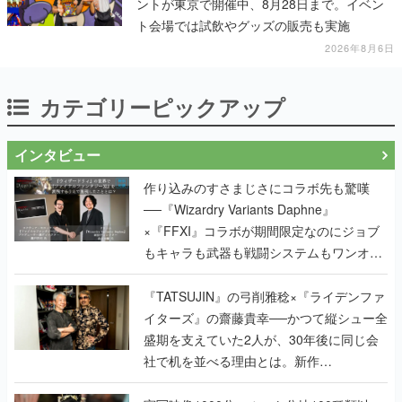
カテゴリーピックアップ
インタビュー
作り込みのすさまじさにコラボ先も驚嘆
──『Wizardry Variants Daphne』
×『FFXI』コラボが期間限定なのにジョブ
もキャラも武器も戦闘システムもワンオフ
で作り込まれた理由を両ディレクターに聞
く
『TATSUJIN』の弓削雅稔×『ライデンファ
イターズ』の齋藤貴幸──かつて縦シュー全
盛期を支えていた2人が、30年後に同じ会
社で机を並べる理由とは。新作
『TATSUJIN EXTREME』で初タッグを組
んだレジェンド2人に訊く開発秘話
実写映像1000分、ルート分岐100種類以
上。配信開始5日で100万本を売った、中国
発の実写インタラクティブドラマゲーム