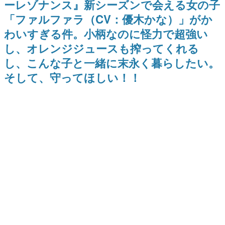
ーレゾナンス』新シーズンで会える女の子
Switch向けにリリース予定
ー？＾＾」暗黒微笑の夢女子
日本のコンテンツ産業やカルチャーに与えた影響を探る企
や、萌え声不思議ちゃん女子と
「ファルファラ（CV：優木かな）」がか
画です。
青春を謳歌
わいすぎる件。小柄なのに怪力で超強い
日本モバイルゲーム産業史
日本のモバイルゲーム史における主要なトピック・タイト
し、オレンジジュースも搾ってくれる
ルを網羅するほか、開発者へのインタビューや識者による
解説を掲載。約20年の歴史が一望できる決定版！
し、こんな子と一緒に末永く暮らしたい。
若ゲのいたり〜ゲームクリエイターの青春〜
そして、守ってほしい！！
『うつヌケ』『ペンと箸』等で知られるマンガ家・田中圭
一先生によるゲーム業界レポートマンガです。
なんでゲームは面白い？
ゲーム開発者・hamatsu氏がゲームの魅力を画面や操作の
具体的な形から解き明かしていく、硬派で骨太な評論連載
です。
ゲームが変えた日本語
「経験値」「裏技」「ラスボス」… ゲームにまつわる言葉
の起源や用法の変遷を、コンピューター文化史研究家・タ
イニーP氏が徹底調査。
カテゴリ
特集記事