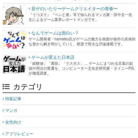
なんでゲームは面白い？
ゲーム開発者・hamatsu氏がゲームの魅力を画面や操作の具体的
な形から解き明かしていく、硬派で骨太な評論連載です。
ゲームが変えた日本語
「経験値」「裏技」「ラスボス」… ゲームにまつわる言葉の起
源や用法の変遷を、コンピューター文化史研究家・タイニーP氏
が徹底調査。
カテゴリ
特集記事
マンガ
女性向け
アプリレビュー
その他
電ファミニコゲーマーとは？