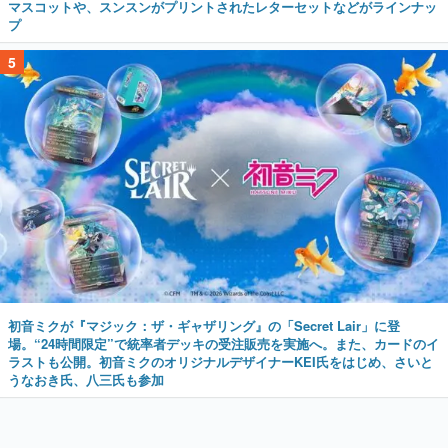
初音ミクが『マジック：ザ・ギャザリング』の「Secret Lair」に登
場。“24時間限定”で統率者デッキの受注販売を実施へ。また、カードのイ
ラストも公開。初音ミクのオリジナルデザイナーKEI氏をはじめ、さいと
うなおき氏、八三氏も参加