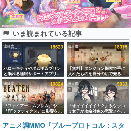
インタビュー
連載・特集一覧
いま読まれている記事
殿堂入り記事
SNS拡散数が数千以上！ ページビュー数万以上！ などな
ど。多くの人々に読まれた、電ファミ渾身の“殿堂入り”記
注目度
18623
注目度
18315
事をまとめました。
ゲームの企画書
名作ゲームクリエイターの方々に製作時のエピソードをお
聞きし、ヒットする企画（ゲーム）とは何か？を探ってい
ハローキティやポムポムプリン
【無料】ダンジョン探索で手に
きます。
と眠れる睡眠サポートアプリ
入れたものを自分の店で売るゲ
『ゆめたび』が配信中。キャラ
ーム『Moonlighter』がSteam
赫本
注目度
10824
注目度
9933
ごとのASMRや目覚ましアラー
にて無料配布中！続編
この物語を解いてはいけない。『赫本』は、〈試験問題〉
ムも搭載
『Moonlighter 2』の9月2日正
の形をした短編ホラー小説集です。
式リリースを記念したキャンペ
ーン
新世代に訊く
『ファイアーエムブレム』や
「オイイイイイ！？」系ツッコ
これからのデジタルゲーム市場を担う若きクリエイター達
『FFタクティクス』に影響を受
ミ女子が攻略対象の恋愛ノベル
の姿を追い、彼らのルーツと情熱を探っていきます。
けた新作戦略RPG『Beaten
ゲーム『美術部カノジョ』
Path』2027年に発売へ。
Steamストアページが公開。
アニメ調MMO『ブループロトコル：スタ
ゲーム世代の作家たち
PC（Steam）、PS5、Xbox、
「お前らーそろそろ自重しろ
ゲームに多大な影響を受けた作家さんに取材し、ゲームが