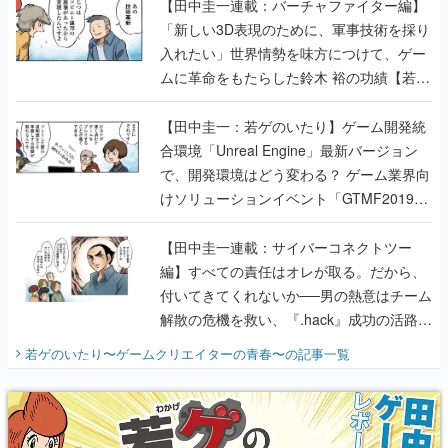
ムに革命をもたらした鈴木 裕の功績【若ゲ
のいたり】
【田中圭一：若ゲのいたり】ゲーム開発統
合環境「Unreal Engine」最新バージョン
で、開発環境はどう変わる？ ゲーム業界向
けソリューションイベント「GTMF2019」
に行って、より理解を深めよう【PR】
【田中圭一連載：サイバーコネクトツー
編】すべての責任はオレが取る。だから、
付いてきてくれないか──男の熱意はチーム
解散の危機を救い、『.hack』成功の活路を
開く。業界の快男児・松山 洋に流れる血は
若ゲのいたり〜ゲームクリエイターの青春〜
の記事一覧
『少年ジャンプ』色だった【若ゲのいた
り】