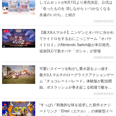
2026年8月6日
【最大8人マルチ】ニンゲンとオバケに分かれ
てケイドロをするおにごっこゲーム『オバケ
イドロ２』のNintendo Switch版が本日発売。
追加DLCで新オバケ「ガシャ」が登場
2026年8月6日
可愛いスイーツを転がし重火器をぶっ放す、
最大3人マルチのローグライクアクションゲー
ム『チョコレートパレード』体験版が配信開
始。ボスラッシュが巻き起こる戦場で敵を倒
し、コインを集めてスコアを競い合え
2026年8月6日
“すっぱい”刺激的な味を追求した新作エナジ
ードリンク「Ehtel（エテル）」の体験型イベ
ントが東京で開催中、8月28日まで。イベン
ト会場では試飲やグッズの販売も実施
2026年8月6日