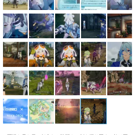
・可憐な見た目に似合わぬ強靭さで剣を振り回す。敵は死ぬ
・実家のような安心感で自宅に迎えてくれる ・一緒に末永
く暮らしたい。そして、守ってほしい(PR)...
[続きを読む]