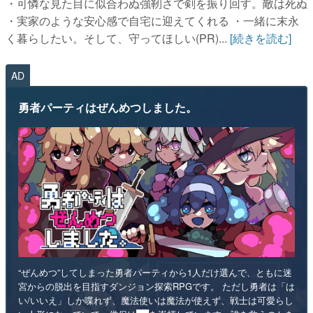
AD
勇者パーティはぜんめつしました。
“ぜんめつ”してしまった勇者パーティから1人だけ選んで、ともに迷
宮からの脱出を目指すダンジョン探索RPGです。 ただし勇者は「は
い/いいえ」しか喋れず、魔法使いは魔法が使えず、戦士は可愛らし
い人形になっていて、僧侶は██を崇拝しています。誰を救うのかを
選ぶのは、あなたです。
インディー
RPG