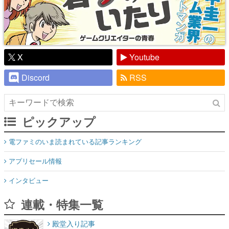
X
Youtube
Discord
RSS
ピックアップ
電ファミのいま読まれている記事ランキング
アプリセール情報
インタビュー
連載・特集一覧
殿堂入り記事
SNS拡散数が数千以上！ ページビュー数万以上！ などなど。多
くの人々に読まれた、電ファミ渾身の“殿堂入り”記事をまとめま
した。
ゲームの企画書