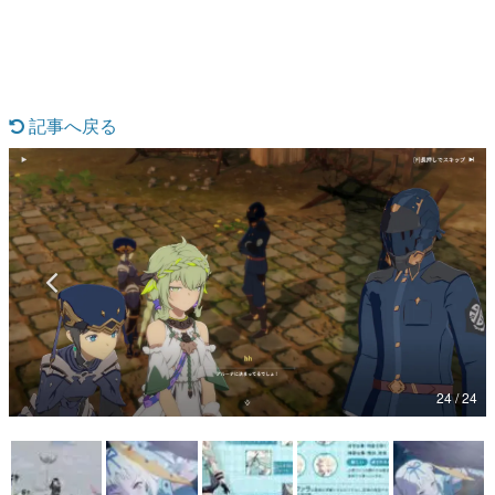
マンガ
記事へ戻る
女性向け
アプリレビュー
その他
電ファミニコゲーマーとは？
運営：株式会社マレ
24 / 24