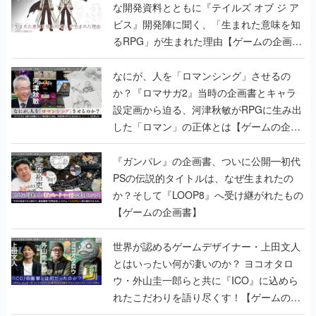
書】
なにが、人を「ロマンシング」させるの
か？『ロマサガ2』当時の企画書とキャラ
設定画から迫る、河津秋敏がRPGに生み出
した「ロマン」の正体とは【ゲームの企画
書】
『ガンパレ』の企画書、ついに公開━初代
PSの伝説的タイトルは、なぜ生まれたの
か？そして『LOOP8』へ受け継がれたもの
【ゲームの企画書】
世界が認めるゲームデザイナー・上田文人
とはいったい何が凄いのか？ ヨコオタロ
ウ・外山圭一郎らと共に『ICO』に込めら
れたこだわりを語り尽くす！【ゲームの企
画書】
【ゲームの企画書】『ペルソナ3』を築き
上げたのは反骨心とリスペクトだった。赤
い企画書のもとに集った“愚連隊”がシリー