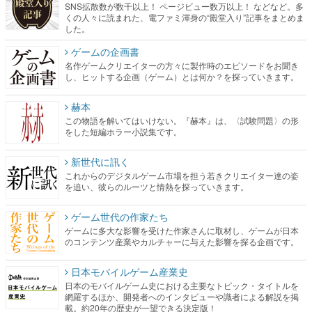
名作ゲームクリエイターの方々に製作時のエピソードをお聞き
し、ヒットする企画（ゲーム）とは何か？を探っていきます。
赫本
この物語を解いてはいけない。『赫本』は、〈試験問題〉の形
をした短編ホラー小説集です。
新世代に訊く
これからのデジタルゲーム市場を担う若きクリエイター達の姿
を追い、彼らのルーツと情熱を探っていきます。
ゲーム世代の作家たち
ゲームに多大な影響を受けた作家さんに取材し、ゲームが日本
のコンテンツ産業やカルチャーに与えた影響を探る企画です。
日本モバイルゲーム産業史
日本のモバイルゲーム史における主要なトピック・タイトルを
網羅するほか、開発者へのインタビューや識者による解説を掲
載。約20年の歴史が一望できる決定版！
若ゲのいたり〜ゲームクリエイターの青春〜
『うつヌケ』『ペンと箸』等で知られるマンガ家・田中圭一先
生によるゲーム業界レポートマンガです。