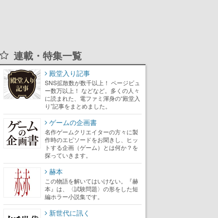
連載・特集一覧
殿堂入り記事
SNS拡散数が数千以上！ ページビュ
ー数万以上！ などなど。多くの人々
に読まれた、電ファミ渾身の“殿堂入
り”記事をまとめました。
ゲームの企画書
名作ゲームクリエイターの方々に製
作時のエピソードをお聞きし、ヒッ
トする企画（ゲーム）とは何か？を
探っていきます。
赫本
この物語を解いてはいけない。『赫
本』は、〈試験問題〉の形をした短
編ホラー小説集です。
新世代に訊く