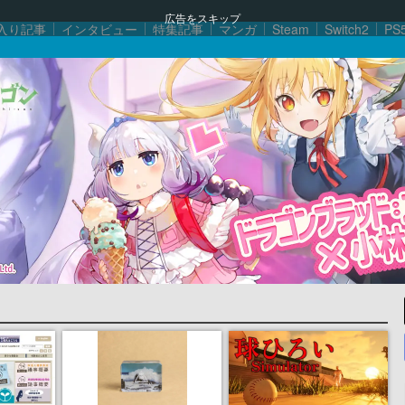
広告をスキップ
入り記事
インタビュー
特集記事
マンガ
Steam
Switch2
PS