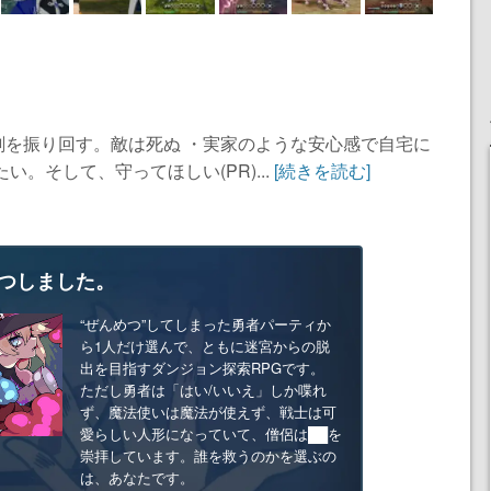
剣を振り回す。敵は死ぬ ・実家のような安心感で自宅に
。そして、守ってほしい(PR)...
[続きを読む]
つしました。
“ぜんめつ”してしまった勇者パーティか
ら1人だけ選んで、ともに迷宮からの脱
出を目指すダンジョン探索RPGです。
ただし勇者は「はい/いいえ」しか喋れ
ず、魔法使いは魔法が使えず、戦士は可
愛らしい人形になっていて、僧侶は██を
崇拝しています。誰を救うのかを選ぶの
は、あなたです。