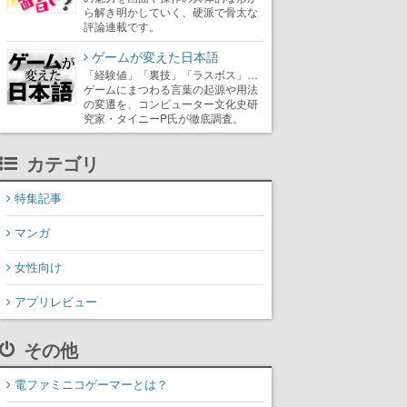
ら解き明かしていく、硬派で骨太な
評論連載です。
ゲームが変えた日本語
「経験値」「裏技」「ラスボス」…
ゲームにまつわる言葉の起源や用法
の変遷を、コンピューター文化史研
究家・タイニーP氏が徹底調査。
カテゴリ
特集記事
マンガ
女性向け
アプリレビュー
その他
電ファミニコゲーマーとは？