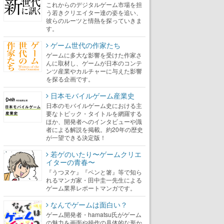
これからのデジタルゲーム市場を担
う若きクリエイター達の姿を追い、
彼らのルーツと情熱を探っていきま
す。
ゲーム世代の作家たち
ゲームに多大な影響を受けた作家さ
んに取材し、ゲームが日本のコンテ
ンツ産業やカルチャーに与えた影響
を探る企画です。
日本モバイルゲーム産業史
日本のモバイルゲーム史における主
要なトピック・タイトルを網羅する
ほか、開発者へのインタビューや識
者による解説を掲載。約20年の歴史
が一望できる決定版！
若ゲのいたり〜ゲームクリエ
イターの青春〜
『うつヌケ』『ペンと箸』等で知ら
れるマンガ家・田中圭一先生による
ゲーム業界レポートマンガです。
なんでゲームは面白い？
ゲーム開発者・hamatsu氏がゲーム
の魅力を画面や操作の具体的な形か