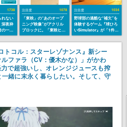
1738
1078
1034
注目度
注目度
られない
「東映」の“あのオープ
野球部の過酷な“補欠”を
く深夜枠
ニング映像”がアクリル
体験するゲーム『球ひろ
者の一部
ブロックに。「東映ヒス
いSimulator』が「1件」
違法薬物
トリカル グッズコレクシ
のウィッシュリストをも
描写も含
ョン」が8月下旬より発
とにチェコ語に対応し
論を交わ
売
SNSで話題に。『キング
ロトコル：スターレゾナンス』新シー
ダム・カム』開発元やチ
ルファラ（CV：優木かな）」がかわ
ェコのプロ野球選手から
称賛の声
怪力で超強いし、オレンジジュースも搾
と一緒に末永く暮らしたい。そして、守