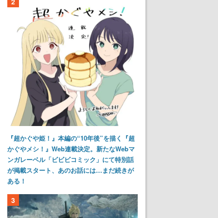
2
『超かぐや姫！』本編の“10年後”を描く『超
かぐやメシ！』Web連載決定。新たなWebマ
ンガレーベル「ビビビコミック」にて特別話
が掲載スタート、あのお話には…まだ続きが
ある！
3