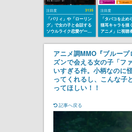
3135
注目度
注目度
「パリィ」や「ローリン
「タバコを止め
グ」で女の子と会話する
猫耳キャラを描
ソウルライク恋愛ゲーム
アニメ」に視聴
『小早川さんはソウルラ
から批判意見。
イク』無料公開。返事に
の使用と思しき
失敗すると「YOU
めて、BPOが議
アニメ調MMO『ブループ
DIED」
す
ズンで会える女の子「ファ
いすぎる件。小柄なのに
ってくれるし、こんな子
ってほしい！！
記事へ戻る