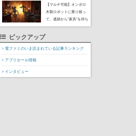
や大きな貝も
【マルチ可能】オンボロ
木製ロボットに乗り移っ
て、遺跡から“家具”を持ち
帰るホラーアクションゲ
ーム『GRAIN ROT』が本
ピックアップ
日8月8日Steamにて発
売。迫る“腐敗”から逃げ延
電ファミのいま読まれている記事ランキング
び、持ち帰った家具で基
アプリセール情報
地を再建
インタビュー