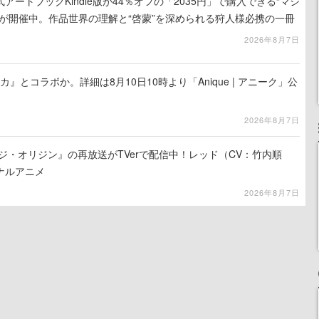
ートブックKindle版が44％オフの「2035円」で購入できる“マジ
が開催中。作品世界の理解と“啓蒙”を深められる狩人様必携の一冊
2026年8月7日
カ』とコラボか。詳細は8月10日10時より「Anique | アニーク」公
2026年8月7日
ジ・オリジン』の再放送がTVerで配信中！レッド（CV：竹内順
ナルアニメ
2026年8月7日