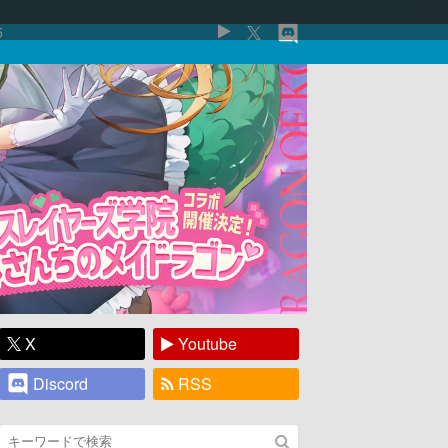
5
X
Youtube
Discord
RSS