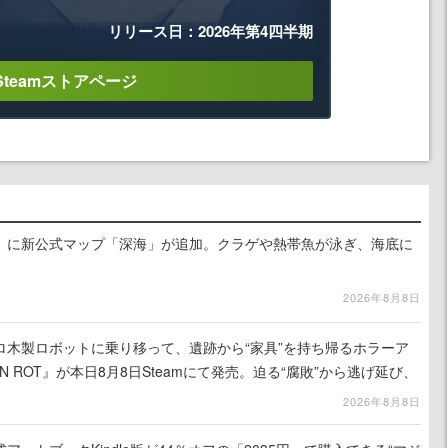
リリース日：2026年第4四半期
Steamストアページ
』に新公式マップ「深海」が追加。クラゲや熱帯魚が泳ぎ、海底に
2026年8月8日
ロ木製ロボットに乗り移って、遺跡から“家具”を持ち帰るホラーア
N ROT』が本日8月8日Steamにて発売。迫る“腐敗”から逃げ延び、
を再建
2026年8月8日