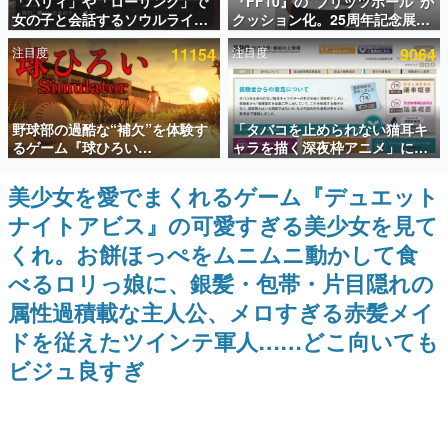
「パリィ」や「ローリング」で
『FF10』の“ブリッツボール”が
女の子と会話するソウルライク
クッション化。25周年記念展
インタビュー
恋愛ゲーム『小早川さんはソウ
「FINAL FANTASY X
注目度
11154
注目度
9064
ルライク』無料公開。返事に失
MUSEUM-幻光の記憶-」のグッ
連載・特集一覧
敗すると「YOU DIED」
ズ情報が一部公開
殿堂入り記事
野球部の過酷な“補欠”を体験す
「タバコを止められない猫耳キ
SNS拡散数が数千以上！ ページビュー数万以上！ などな
ど。多くの人々に読まれた、電ファミ渾身の“殿堂入り”記
るゲーム『球ひろい
ャラを描く深夜枠アニメ」に視
事をまとめました。
Simulator』が「1件」のウィッ
聴者の一部から批判意見。違法
シュリストをもとにチェコ語に
薬物の使用と思しき描写も含め
美少女を愛でまくれるゲーム『デュエット
ゲームの企画書
対応しSNSで話題に。『キング
て、BPOが議論を交わす
名作ゲームクリエイターの方々に製作時のエピソードをお
ナイトアビス』の可愛すぎる美少女を見て
ダム・カム』開発元やチェコの
聞きし、ヒットする企画（ゲーム）とは何か？を探ってい
プロ野球選手から称賛の声
きます。
くれ。お餅ほっぺをムニムニ動かして食
赫本
べるロリっ娘に、銀髪・包帯・片目隠れの
この物語を解いてはいけない。『赫本』は、〈試験問題〉
属性過積載な主人公、メロすぎる赤髪メイ
の形をした短編ホラー小説集です。
ドを従えたツインテ軍人……どこ向いても
新世代に訊く
ビジュ良すぎ
これからのデジタルゲーム市場を担う若きクリエイター達
の姿を追い、彼らのルーツと情熱を探っていきます。
ゲーム世代の作家たち
ゲームに多大な影響を受けた作家さんに取材し、ゲームが