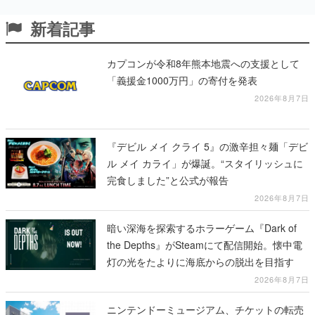
新着記事
カプコンが令和8年熊本地震への支援として
「義援金1000万円」の寄付を発表
2026年8月7日
『デビル メイ クライ 5』の激辛担々麺「デビ
ル メイ カライ」が爆誕。“スタイリッシュに
完食しました”と公式が報告
2026年8月7日
暗い深海を探索するホラーゲーム『Dark of
the Depths』がSteamにて配信開始。懐中電
灯の光をたよりに海底からの脱出を目指す
2026年8月7日
ニンテンドーミュージアム、チケットの転売