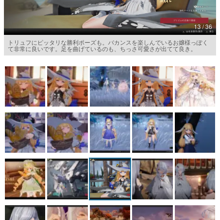
マンガ
13 / 36
女性向け
トリュフにピッタリな勝利ポーズも。バカンスを楽しんでいるお嬢様っぽく
て非常に良いです。足を曲げているのも、ちっさ可愛さが出てて良き。
アプリレビュー
その他
電ファミニコゲーマーとは？
運営：株式会社マレ