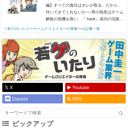
編】すべての責任はオレが取る。だから、
付いてきてくれないか──男の熱意はチーム
解散の危機を救い、『.hack』成功の活路を
開く。業界の快男児・松山 洋に流れる血は
若ゲのいたり〜ゲームクリエイターの青春〜
の記事一覧
『少年ジャンプ』色だった【若ゲのいた
り】
X
Youtube
Discord
RSS
ピックアップ