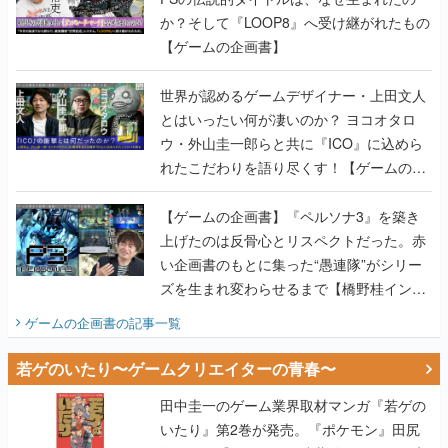
か？そして『LOOP8』へ受け継がれたもの
【ゲームの企画書】
世界が認めるゲームデザイナー・上田文人
とはいったい何が凄いのか？ ヨコオタロ
ウ・外山圭一郎らと共に『ICO』に込めら
れたこだわりを語り尽くす！【ゲームの企
画書】
【ゲームの企画書】『ペルソナ3』を築き
上げたのは反骨心とリスペクトだった。赤
い企画書のもとに集った“愚連隊”がシリー
ズを生まれ変わらせるまで【橋野桂インタ
ビュー】
ゲームの企画書
の記事一覧
若ゲのいたり〜ゲームクリエイターの青春〜
田中圭一のゲーム業界取材マンガ『若ゲの
いたり』第2巻が発売。『ポケモン』田尻