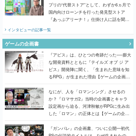
プリの“代替ストア”として、わずか6ヵ月で
国内向けローンチを行った発見型ストア
『あっぷアリーナ！』仕掛け人に話を聞い
てみた
インタビュー
の記事一覧
ゲームの企画書
『アビス』は、ひとつの奇跡だった──膨大
な開発資料とともに『テイルズ オブ ジ ア
ビス』開発陣に聞く、「生まれた意味を知
るRPG」が生まれた理由【ゲームの企画
書】
なにが、人を「ロマンシング」させるの
か？『ロマサガ2』当時の企画書とキャラ
設定画から迫る、河津秋敏がRPGに生み出
した「ロマン」の正体とは【ゲームの企画
書】
『ガンパレ』の企画書、ついに公開━初代
PSの伝説的タイトルは、なぜ生まれたの