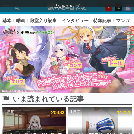
広告をスキップ
赫本
動画
殿堂入り記事
インタビュー
特集記事
マンガ
いま読まれている記事
ピックアップ
注目度
20383
注目度
11231
電ファミのいま読まれている記事ランキング
アプリセール情報