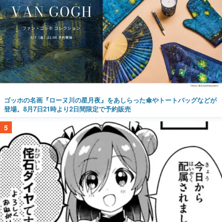
ゴッホの名画『ローヌ川の星月夜』をあしらった傘やトートバッグなどが
登場。8月7日21時より2日間限定で予約販売
5