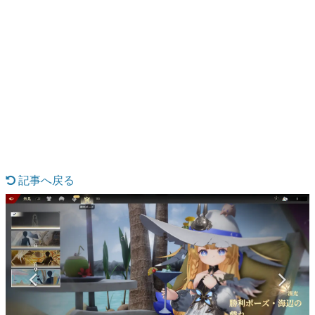
日本のコンテンツ産業やカルチャーに与えた影響を探る企
画です。
日本モバイルゲーム産業史
日本のモバイルゲーム史における主要なトピック・タイト
ルを網羅するほか、開発者へのインタビューや識者による
解説を掲載。約20年の歴史が一望できる決定版！
若ゲのいたり〜ゲームクリエイターの青春〜
『うつヌケ』『ペンと箸』等で知られるマンガ家・田中圭
一先生によるゲーム業界レポートマンガです。
なんでゲームは面白い？
ゲーム開発者・hamatsu氏がゲームの魅力を画面や操作の
記事へ戻る
具体的な形から解き明かしていく、硬派で骨太な評論連載
です。
ゲームが変えた日本語
「経験値」「裏技」「ラスボス」… ゲームにまつわる言葉
の起源や用法の変遷を、コンピューター文化史研究家・タ
イニーP氏が徹底調査。
カテゴリ
特集記事