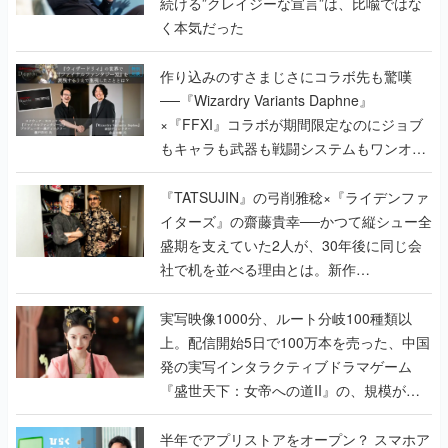
続ける”クレイジーな宣言”は、比喩ではな
く本気だった
作り込みのすさまじさにコラボ先も驚嘆
──『Wizardry Variants Daphne』
×『FFXI』コラボが期間限定なのにジョブ
もキャラも武器も戦闘システムもワンオフ
で作り込まれた理由を両ディレクターに聞
く
『TATSUJIN』の弓削雅稔×『ライデンファ
イターズ』の齋藤貴幸──かつて縦シュー全
盛期を支えていた2人が、30年後に同じ会
社で机を並べる理由とは。新作
『TATSUJIN EXTREME』で初タッグを組
んだレジェンド2人に訊く開発秘話
実写映像1000分、ルート分岐100種類以
上。配信開始5日で100万本を売った、中国
発の実写インタラクティブドラマゲーム
『盛世天下：女帝への道II』の、規模が違
うこだわりをプロデューサーに聞いた
半年でアプリストアをオープン？ スマホア