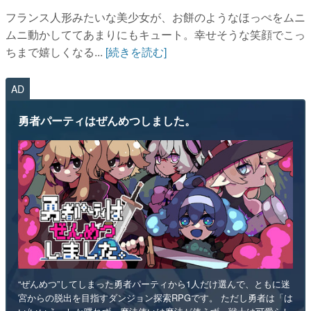
フランス人形みたいな美少女が、お餅のようなほっぺをムニ
ムニ動かしててあまりにもキュート。幸せそうな笑顔でこっ
ちまで嬉しくなる...
[続きを読む]
AD
勇者パーティはぜんめつしました。
“ぜんめつ”してしまった勇者パーティから1人だけ選んで、ともに迷
宮からの脱出を目指すダンジョン探索RPGです。 ただし勇者は「は