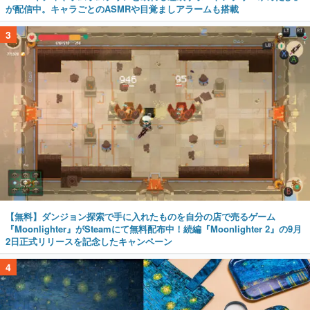
が配信中。キャラごとのASMRや目覚ましアラームも搭載
3
【無料】ダンジョン探索で手に入れたものを自分の店で売るゲーム
『Moonlighter』がSteamにて無料配布中！続編『Moonlighter 2』の9月
2日正式リリースを記念したキャンペーン
4