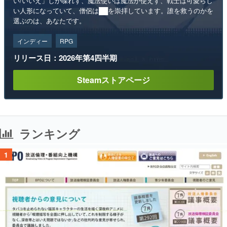
い/いいえ」しか喋れず、魔法使いは魔法が使えず、戦士は可愛らし
い人形になっていて、僧侶は██を崇拝しています。誰を救うのかを
選ぶのは、あなたです。
インディー
RPG
リリース日：2026年第4四半期
Steamストアページ
ランキング
1