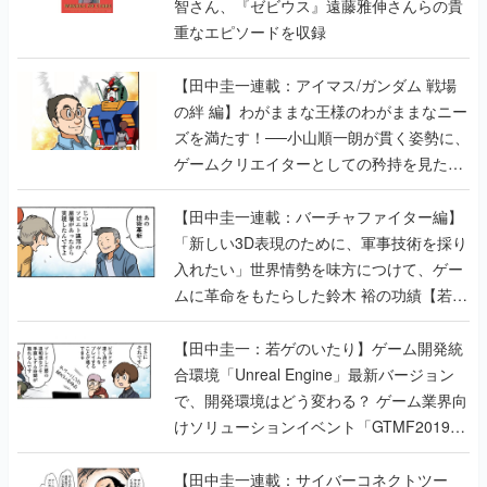
智さん、『ゼビウス』遠藤雅伸さんらの貴
重なエピソードを収録
【田中圭一連載：アイマス/ガンダム 戦場
の絆 編】わがままな王様のわがままなニー
ズを満たす！──小山順一朗が貫く姿勢に、
ゲームクリエイターとしての矜持を見た
【若ゲのいたり最終回】
【田中圭一連載：バーチャファイター編】
「新しい3D表現のために、軍事技術を採り
入れたい」世界情勢を味方につけて、ゲー
ムに革命をもたらした鈴木 裕の功績【若ゲ
のいたり】
【田中圭一：若ゲのいたり】ゲーム開発統
合環境「Unreal Engine」最新バージョン
で、開発環境はどう変わる？ ゲーム業界向
けソリューションイベント「GTMF2019」
に行って、より理解を深めよう【PR】
【田中圭一連載：サイバーコネクトツー