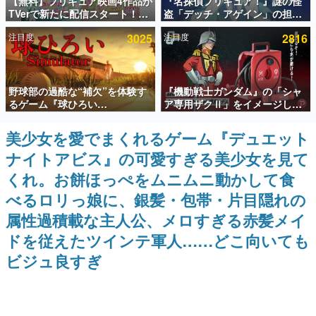
【無料】プリキュア映画4作品が
『名探偵プリキュア！』謎の怪
TVerで新たに配信スタート！な
盗「デッチ・アゲイン」の担当
インタビュー
んと2018年～2024年の映画ほぼ
キャストは天﨑滉平さんと判
注目度
3025
注目度
2816
すべてが見放題に、ぶっちゃけ
明。『Re:ゼロから始める異世
連載・特集一覧
ありえないラインナップ
界生活』オットー役、『ヒプノ
シスマイク』山田三郎役など
殿堂入り記事
野球部の過酷な“補欠”を体験す
『機動戦士ガンダム』の「シャ
SNS拡散数が数千以上！ ページビュー数万以上！ などな
ど。多くの人々に読まれた、電ファミ渾身の“殿堂入り”記
るゲーム『球ひろい
ア専用ザクⅡ」をイメージした
事をまとめました。
Simulator』が「1件」のウィッ
散水ホースリールが予約開始。
シュリストをもとにチェコ語に
本体にはシャアのパーソナルマ
美少女を愛でまくれるゲーム『デュエット
ゲームの企画書
対応しSNSで話題に。『キング
ークやジオン公国軍のエンブレ
名作ゲームクリエイターの方々に製作時のエピソードをお
ナイトアビス』の可愛すぎる美少女を見て
ダム・カム』開発元やチェコの
ム、型式番号などを配置
聞きし、ヒットする企画（ゲーム）とは何か？を探ってい
プロ野球選手から称賛の声
きます。
くれ。お餅ほっぺをムニムニ動かして食
赫本
べるロリっ娘に、銀髪・包帯・片目隠れの
この物語を解いてはいけない。『赫本』は、〈試験問題〉
属性過積載な主人公、メロすぎる赤髪メイ
の形をした短編ホラー小説集です。
ドを従えたツインテ軍人……どこ向いても
新世代に訊く
ビジュ良すぎ
これからのデジタルゲーム市場を担う若きクリエイター達
の姿を追い、彼らのルーツと情熱を探っていきます。
ゲーム世代の作家たち
ゲームに多大な影響を受けた作家さんに取材し、ゲームが