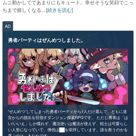
ムニ動かしててあまりにもキュート。幸せそうな笑顔でこっ
ちまで嬉しくなる...
[続きを読む]
AD
勇者パーティはぜんめつしました。
“ぜんめつ”してしまった勇者パーティから1人だけ選んで、ともに迷
宮からの脱出を目指すダンジョン探索RPGです。 ただし勇者は「は
い/いいえ」しか喋れず、魔法使いは魔法が使えず、戦士は可愛らし
い人形になっていて、僧侶は██を崇拝しています。誰を救うのかを
選ぶのは、あなたです。