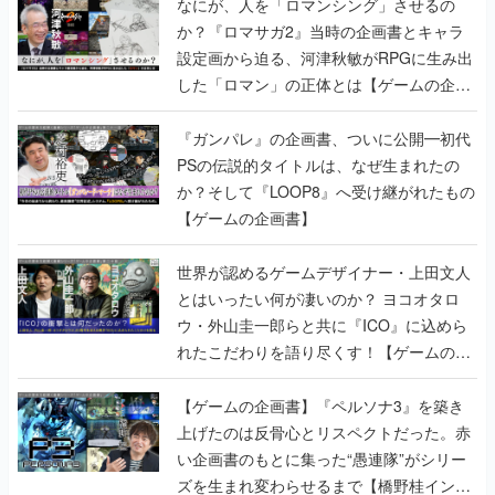
なにが、人を「ロマンシング」させるの
か？『ロマサガ2』当時の企画書とキャラ
設定画から迫る、河津秋敏がRPGに生み出
した「ロマン」の正体とは【ゲームの企画
書】
『ガンパレ』の企画書、ついに公開━初代
PSの伝説的タイトルは、なぜ生まれたの
か？そして『LOOP8』へ受け継がれたもの
【ゲームの企画書】
世界が認めるゲームデザイナー・上田文人
とはいったい何が凄いのか？ ヨコオタロ
ウ・外山圭一郎らと共に『ICO』に込めら
れたこだわりを語り尽くす！【ゲームの企
画書】
【ゲームの企画書】『ペルソナ3』を築き
上げたのは反骨心とリスペクトだった。赤
い企画書のもとに集った“愚連隊”がシリー
ズを生まれ変わらせるまで【橋野桂インタ