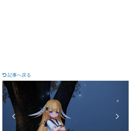
日本のコンテンツ産業やカルチャーに与えた影響を探る企
画です。
日本モバイルゲーム産業史
日本のモバイルゲーム史における主要なトピック・タイト
ルを網羅するほか、開発者へのインタビューや識者による
解説を掲載。約20年の歴史が一望できる決定版！
若ゲのいたり〜ゲームクリエイターの青春〜
『うつヌケ』『ペンと箸』等で知られるマンガ家・田中圭
一先生によるゲーム業界レポートマンガです。
なんでゲームは面白い？
ゲーム開発者・hamatsu氏がゲームの魅力を画面や操作の
記事へ戻る
具体的な形から解き明かしていく、硬派で骨太な評論連載
です。
ゲームが変えた日本語
「経験値」「裏技」「ラスボス」… ゲームにまつわる言葉
の起源や用法の変遷を、コンピューター文化史研究家・タ
イニーP氏が徹底調査。
カテゴリ
特集記事