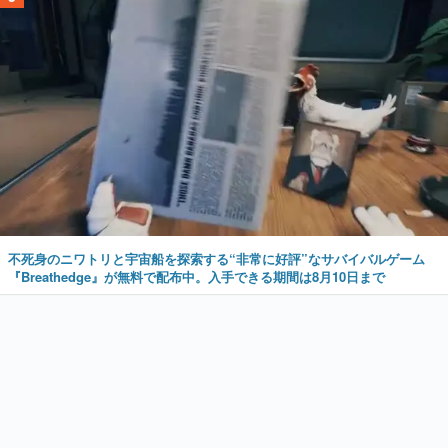
不死身のニワトリと宇宙船を探索する“非常に好評”なサバイバルゲーム
『Breathedge』が無料で配布中。入手できる期間は8月10日まで