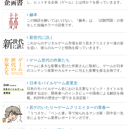
し、ヒットする企画（ゲーム）とは何か？を探っていきます。
赫本
この物語を解いてはいけない。『赫本』は、〈試験問題〉の形
をした短編ホラー小説集です。
新世代に訊く
これからのデジタルゲーム市場を担う若きクリエイター達の姿
を追い、彼らのルーツと情熱を探っていきます。
ゲーム世代の作家たち
ゲームに多大な影響を受けた作家さんに取材し、ゲームが日本
のコンテンツ産業やカルチャーに与えた影響を探る企画です。
日本モバイルゲーム産業史
日本のモバイルゲーム史における主要なトピック・タイトルを
網羅するほか、開発者へのインタビューや識者による解説を掲
載。約20年の歴史が一望できる決定版！
若ゲのいたり〜ゲームクリエイターの青春〜
『うつヌケ』『ペンと箸』等で知られるマンガ家・田中圭一先
生によるゲーム業界レポートマンガです。