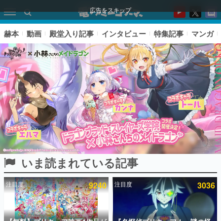
広告をスキップ
赫本
動画
殿堂入り記事
インタビュー
特集記事
マンガ
いま読まれている記事
ピックアップ
注目度
9240
注目度
3036
電ファミのいま読まれている記事ランキング
アプリセール情報