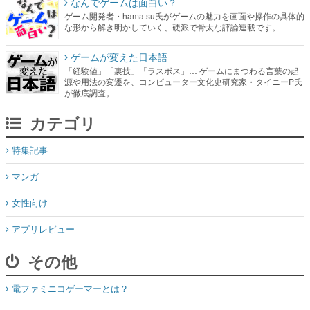
なんでゲームは面白い？
ゲーム開発者・hamatsu氏がゲームの魅力を画面や操作の具体的
な形から解き明かしていく、硬派で骨太な評論連載です。
ゲームが変えた日本語
「経験値」「裏技」「ラスボス」… ゲームにまつわる言葉の起
源や用法の変遷を、コンピューター文化史研究家・タイニーP氏
が徹底調査。
カテゴリ
特集記事
マンガ
女性向け
アプリレビュー
その他
電ファミニコゲーマーとは？