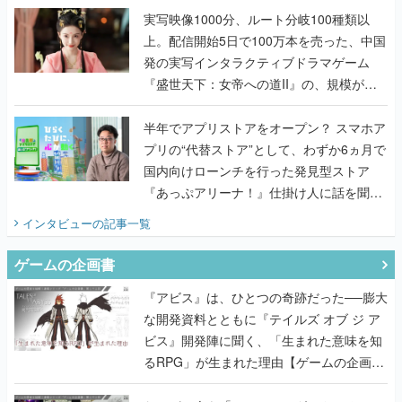
んだレジェンド2人に訊く開発秘話
実写映像1000分、ルート分岐100種類以
上。配信開始5日で100万本を売った、中国
発の実写インタラクティブドラマゲーム
『盛世天下：女帝への道II』の、規模が違
うこだわりをプロデューサーに聞いた
半年でアプリストアをオープン？ スマホア
プリの“代替ストア”として、わずか6ヵ月で
国内向けローンチを行った発見型ストア
『あっぷアリーナ！』仕掛け人に話を聞い
てみた
インタビュー
の記事一覧
ゲームの企画書
『アビス』は、ひとつの奇跡だった──膨大
な開発資料とともに『テイルズ オブ ジ ア
ビス』開発陣に聞く、「生まれた意味を知
るRPG」が生まれた理由【ゲームの企画
書】