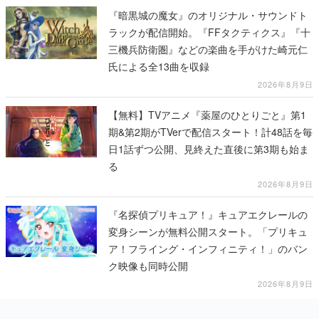
『暗黒城の魔女』のオリジナル・サウンドト
ラックが配信開始。『FFタクティクス』『十
三機兵防衛圏』などの楽曲を手がけた崎元仁
氏による全13曲を収録
2026年8月9日
【無料】TVアニメ『薬屋のひとりごと』第1
期&第2期がTVerで配信スタート！計48話を毎
日1話ずつ公開、見終えた直後に第3期も始ま
る
2026年8月9日
『名探偵プリキュア！』キュアエクレールの
変身シーンが無料公開スタート。「プリキュ
ア！フライング・インフィニティ！」のバン
ク映像も同時公開
2026年8月9日