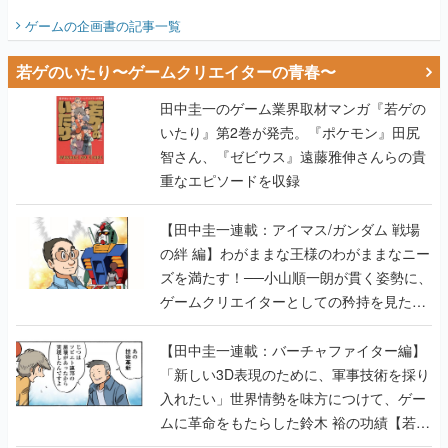
ビュー】
ゲームの企画書
の記事一覧
若ゲのいたり〜ゲームクリエイターの青春〜
田中圭一のゲーム業界取材マンガ『若ゲの
いたり』第2巻が発売。『ポケモン』田尻
智さん、『ゼビウス』遠藤雅伸さんらの貴
重なエピソードを収録
【田中圭一連載：アイマス/ガンダム 戦場
の絆 編】わがままな王様のわがままなニー
ズを満たす！──小山順一朗が貫く姿勢に、
ゲームクリエイターとしての矜持を見た
【若ゲのいたり最終回】
【田中圭一連載：バーチャファイター編】
「新しい3D表現のために、軍事技術を採り
入れたい」世界情勢を味方につけて、ゲー
ムに革命をもたらした鈴木 裕の功績【若ゲ
のいたり】