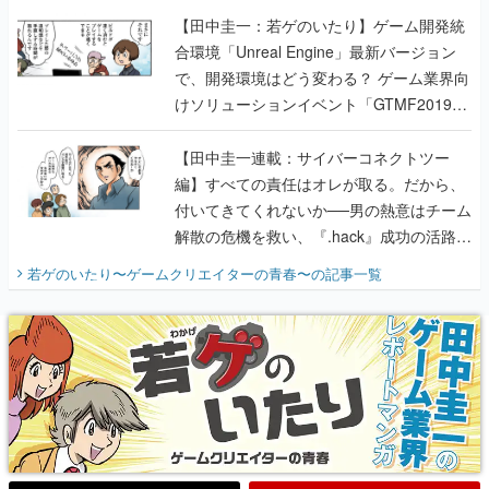
【田中圭一：若ゲのいたり】ゲーム開発統
合環境「Unreal Engine」最新バージョン
で、開発環境はどう変わる？ ゲーム業界向
けソリューションイベント「GTMF2019」
に行って、より理解を深めよう【PR】
【田中圭一連載：サイバーコネクトツー
編】すべての責任はオレが取る。だから、
付いてきてくれないか──男の熱意はチーム
解散の危機を救い、『.hack』成功の活路を
開く。業界の快男児・松山 洋に流れる血は
若ゲのいたり〜ゲームクリエイターの青春〜
の記事一覧
『少年ジャンプ』色だった【若ゲのいた
り】