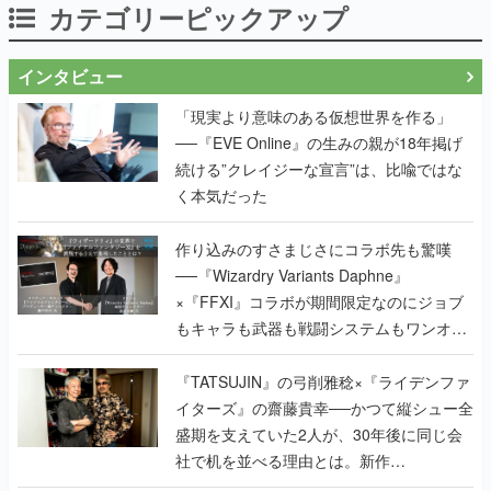
カテゴリーピックアップ
インタビュー
「現実より意味のある仮想世界を作る」
──『EVE Online』の生みの親が18年掲げ
続ける”クレイジーな宣言”は、比喩ではな
く本気だった
作り込みのすさまじさにコラボ先も驚嘆
──『Wizardry Variants Daphne』
×『FFXI』コラボが期間限定なのにジョブ
もキャラも武器も戦闘システムもワンオフ
で作り込まれた理由を両ディレクターに聞
く
『TATSUJIN』の弓削雅稔×『ライデンファ
イターズ』の齋藤貴幸──かつて縦シュー全
盛期を支えていた2人が、30年後に同じ会
社で机を並べる理由とは。新作
『TATSUJIN EXTREME』で初タッグを組