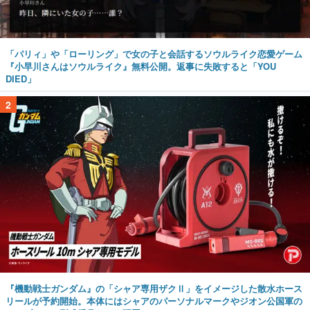
「パリィ」や「ローリング」で女の子と会話するソウルライク恋愛ゲーム
『小早川さんはソウルライク』無料公開。返事に失敗すると「YOU
DIED」
2
『機動戦士ガンダム』の「シャア専用ザクⅡ」をイメージした散水ホース
リールが予約開始。本体にはシャアのパーソナルマークやジオン公国軍の