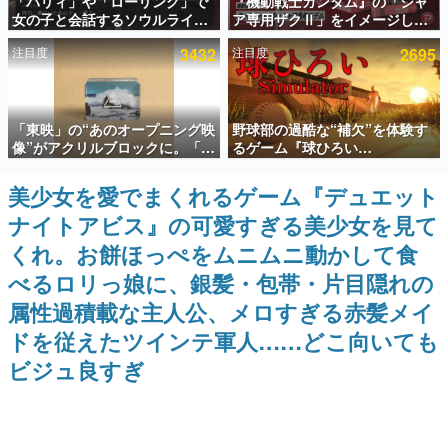
「パリィ」や「ローリング」で
『機動戦士ガンダム』の「シャ
女の子と会話するソウルライク
ア専用ザクⅡ」をイメージした
インタビュー
恋愛ゲーム『小早川さんはソウ
散水ホースリールが予約開始。
注目度
3432
注目度
2695
ルライク』無料公開。返事に失
本体にはシャアのパーソナルマ
連載・特集一覧
敗すると「YOU DIED」
ークやジオン公国軍のエンブレ
ム、型式番号などを配置
殿堂入り記事
「東映」の“あのオープニング映
野球部の過酷な“補欠”を体験す
SNS拡散数が数千以上！ ページビュー数万以上！ などな
ど。多くの人々に読まれた、電ファミ渾身の“殿堂入り”記
像”がアクリルブロックに。「東
るゲーム『球ひろい
事をまとめました。
映ヒストリカル グッズコレクシ
Simulator』が「1件」のウィッ
ョン」が8月下旬より発売
シュリストをもとにチェコ語に
美少女を愛でまくれるゲーム『デュエット
ゲームの企画書
対応しSNSで話題に。『キング
名作ゲームクリエイターの方々に製作時のエピソードをお
ナイトアビス』の可愛すぎる美少女を見て
ダム・カム』開発元やチェコの
聞きし、ヒットする企画（ゲーム）とは何か？を探ってい
プロ野球選手から称賛の声
きます。
くれ。お餅ほっぺをムニムニ動かして食
赫本
べるロリっ娘に、銀髪・包帯・片目隠れの
この物語を解いてはいけない。『赫本』は、〈試験問題〉
属性過積載な主人公、メロすぎる赤髪メイ
の形をした短編ホラー小説集です。
ドを従えたツインテ軍人……どこ向いても
新世代に訊く
ビジュ良すぎ
これからのデジタルゲーム市場を担う若きクリエイター達
の姿を追い、彼らのルーツと情熱を探っていきます。
ゲーム世代の作家たち
ゲームに多大な影響を受けた作家さんに取材し、ゲームが