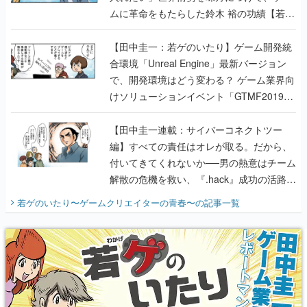
ムに革命をもたらした鈴木 裕の功績【若ゲ
のいたり】
【田中圭一：若ゲのいたり】ゲーム開発統
合環境「Unreal Engine」最新バージョン
で、開発環境はどう変わる？ ゲーム業界向
けソリューションイベント「GTMF2019」
に行って、より理解を深めよう【PR】
【田中圭一連載：サイバーコネクトツー
編】すべての責任はオレが取る。だから、
付いてきてくれないか──男の熱意はチーム
解散の危機を救い、『.hack』成功の活路を
開く。業界の快男児・松山 洋に流れる血は
若ゲのいたり〜ゲームクリエイターの青春〜
の記事一覧
『少年ジャンプ』色だった【若ゲのいた
り】