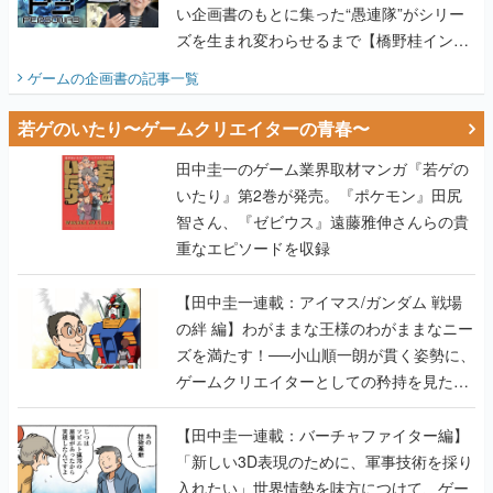
い企画書のもとに集った“愚連隊”がシリー
ズを生まれ変わらせるまで【橋野桂インタ
ビュー】
ゲームの企画書
の記事一覧
若ゲのいたり〜ゲームクリエイターの青春〜
田中圭一のゲーム業界取材マンガ『若ゲの
いたり』第2巻が発売。『ポケモン』田尻
智さん、『ゼビウス』遠藤雅伸さんらの貴
重なエピソードを収録
【田中圭一連載：アイマス/ガンダム 戦場
の絆 編】わがままな王様のわがままなニー
ズを満たす！──小山順一朗が貫く姿勢に、
ゲームクリエイターとしての矜持を見た
【若ゲのいたり最終回】
【田中圭一連載：バーチャファイター編】
「新しい3D表現のために、軍事技術を採り
入れたい」世界情勢を味方につけて、ゲー