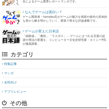
生によるゲーム業界レポートマンガです。
なんでゲームは面白い？
ゲーム開発者・hamatsu氏がゲームの魅力を画面や操作の具体的
な形から解き明かしていく、硬派で骨太な評論連載です。
ゲームが変えた日本語
「経験値」「裏技」「ラスボス」… ゲームにまつわる言葉の起
源や用法の変遷を、コンピューター文化史研究家・タイニーP氏
が徹底調査。
カテゴリ
特集記事
マンガ
女性向け
アプリレビュー
その他