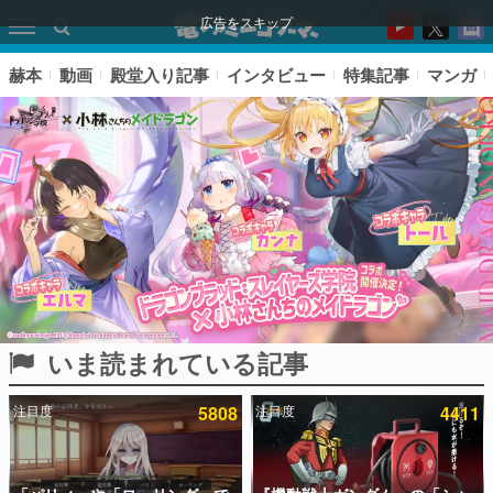
広告をスキップ
赫本
動画
殿堂入り記事
インタビュー
特集記事
マンガ
いま読まれている記事
ピックアップ
注目度
5808
注目度
4411
電ファミのいま読まれている記事ランキング
アプリセール情報