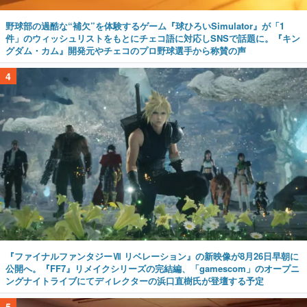
野球部の過酷な“補欠”を体験するゲーム『球ひろいSimulator』が「1
件」のウィッシュリストをもとにチェコ語に対応しSNSで話題に。『キン
グダム・カム』開発元やチェコのプロ野球選手から称賛の声
4
『ファイナルファンタジーⅦ リベレーション』の新映像が8月26日早朝に
公開へ。『FF7』リメイクシリーズの完結編、「gamescom」のオープニ
ングナイトライブにてディレクターの浜口直樹氏が登壇する予定
5