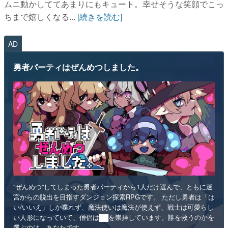
ムニ動かしててあまりにもキュート。幸せそうな笑顔でこっ
ちまで嬉しくなる...
[続きを読む]
AD
勇者パーティはぜんめつしました。
“ぜんめつ”してしまった勇者パーティから1人だけ選んで、ともに迷
宮からの脱出を目指すダンジョン探索RPGです。 ただし勇者は「は
い/いいえ」しか喋れず、魔法使いは魔法が使えず、戦士は可愛らし
い人形になっていて、僧侶は██を崇拝しています。誰を救うのかを
選ぶのは、あなたです。