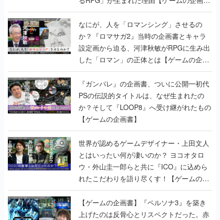
るRPG」が生まれた理由【ゲームの企画
書】
なにが、人を「ロマンシング」させるの
か？『ロマサガ2』当時の企画書とキャラ
設定画から迫る、河津秋敏がRPGに生み出
した「ロマン」の正体とは【ゲームの企画
書】
『ガンパレ』の企画書、ついに公開━初代
PSの伝説的タイトルは、なぜ生まれたの
か？そして『LOOP8』へ受け継がれたもの
【ゲームの企画書】
世界が認めるゲームデザイナー・上田文人
とはいったい何が凄いのか？ ヨコオタロ
ウ・外山圭一郎らと共に『ICO』に込めら
れたこだわりを語り尽くす！【ゲームの企
画書】
【ゲームの企画書】『ペルソナ3』を築き
上げたのは反骨心とリスペクトだった。赤