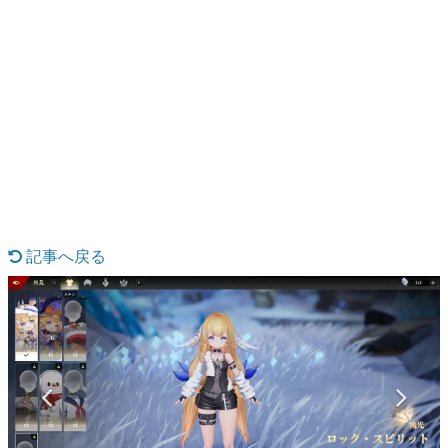
日本のコンテンツ産業やカルチャーに与えた影響を探る企
画です。
日本モバイルゲーム産業史
日本のモバイルゲーム史における主要なトピック・タイト
ルを網羅するほか、開発者へのインタビューや識者による
解説を掲載。約20年の歴史が一望できる決定版！
若ゲのいたり〜ゲームクリエイターの青春〜
『うつヌケ』『ペンと箸』等で知られるマンガ家・田中圭
一先生によるゲーム業界レポートマンガです。
なんでゲームは面白い？
ゲーム開発者・hamatsu氏がゲームの魅力を画面や操作の
記事へ戻る
具体的な形から解き明かしていく、硬派で骨太な評論連載
です。
ゲームが変えた日本語
「経験値」「裏技」「ラスボス」… ゲームにまつわる言葉
の起源や用法の変遷を、コンピューター文化史研究家・タ
イニーP氏が徹底調査。
カテゴリ
特集記事