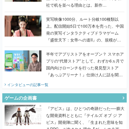
社で机を並べる理由とは。新作
『TATSUJIN EXTREME』で初タッグを組
んだレジェンド2人に訊く開発秘話
実写映像1000分、ルート分岐100種類以
上。配信開始5日で100万本を売った、中国
発の実写インタラクティブドラマゲーム
『盛世天下：女帝への道II』の、規模が違
うこだわりをプロデューサーに聞いた
半年でアプリストアをオープン？ スマホア
プリの“代替ストア”として、わずか6ヵ月で
国内向けローンチを行った発見型ストア
『あっぷアリーナ！』仕掛け人に話を聞い
てみた
インタビュー
の記事一覧
ゲームの企画書
『アビス』は、ひとつの奇跡だった──膨大
な開発資料とともに『テイルズ オブ ジ ア
ビス』開発陣に聞く、「生まれた意味を知