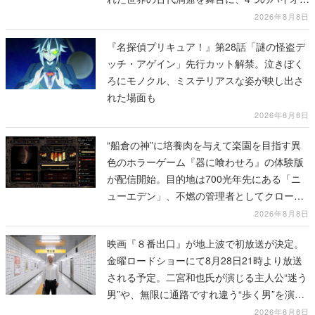
ムを探索しながら脱出を目指す
2026年8月8日
『名探偵プリキュア！』第28話「謎の怪盗デ
ッチ・アゲイン」先行カット解禁。泣きぼく
ろにモノクル、ミステリアスな姿が映し出さ
れた場面も
2026年8月8日
“船倉の神”に培養肉を与えて楽園を目指す異
色のホラーゲーム『器に喰わせろ』の体験版
が配信開始。目的地は700光年先にある「ニ
ューエデン」、不燃の管理者としてクローン
人間を増やし、加工して神に捧げる
2026年8月8日
映画『８番出口』が地上波で初放送が決定。
金曜ロードショーにて8月28日21時より放送
される予定。二宮和也氏が演じる主人公“迷う
男”や、無限に通路ですれ違う“歩く男”を演じ
る河内大和氏の迫真の演技は必見
2026年8月8日