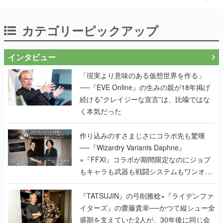
カテゴリーピックアップ
インタビュー
「現実より意味のある仮想世界を作る」
──『EVE Online』の生みの親が18年掲げ
続ける”クレイジーな宣言”は、比喩ではな
く本気だった
作り込みのすさまじさにコラボ先も驚嘆
──『Wizardry Variants Daphne』
×『FFXI』コラボが期間限定なのにジョブ
もキャラも武器も戦闘システムもワンオフ
で作り込まれた理由を両ディレクターに聞
く
『TATSUJIN』の弓削雅稔×『ライデンファ
イターズ』の齋藤貴幸──かつて縦シュー全
盛期を支えていた2人が、30年後に同じ会