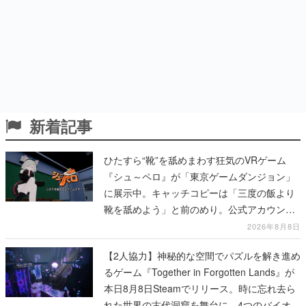
新着記事
ひたすら“靴”を舐めまわす狂気のVRゲーム
『シュ～ペロ』が「東京ゲームダンジョン」
に展示中。キャッチコピーは「三度の飯より
靴を舐めよう」と前のめり。公式アカウント
も開設され、2026年リリースに向けて開発中
2026年8月8日
【2人協力】神秘的な空間でパズルを解き進め
るゲーム『Together in Forgotten Lands』が
本日8月8日Steamでリリース。時に忘れ去ら
れた世界の古代洞窟を舞台に、4つのバイオー