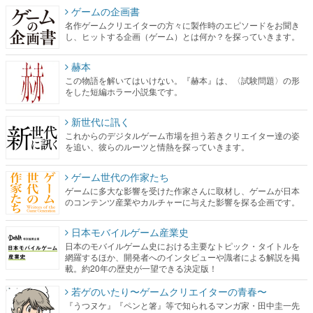
ゲームの企画書
名作ゲームクリエイターの方々に製作時のエピソードをお聞き
し、ヒットする企画（ゲーム）とは何か？を探っていきます。
赫本
この物語を解いてはいけない。『赫本』は、〈試験問題〉の形
をした短編ホラー小説集です。
新世代に訊く
これからのデジタルゲーム市場を担う若きクリエイター達の姿
を追い、彼らのルーツと情熱を探っていきます。
ゲーム世代の作家たち
ゲームに多大な影響を受けた作家さんに取材し、ゲームが日本
のコンテンツ産業やカルチャーに与えた影響を探る企画です。
日本モバイルゲーム産業史
日本のモバイルゲーム史における主要なトピック・タイトルを
網羅するほか、開発者へのインタビューや識者による解説を掲
載。約20年の歴史が一望できる決定版！
若ゲのいたり〜ゲームクリエイターの青春〜
『うつヌケ』『ペンと箸』等で知られるマンガ家・田中圭一先