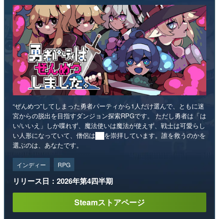
“ぜんめつ”してしまった勇者パーティから1人だけ選んで、ともに迷
宮からの脱出を目指すダンジョン探索RPGです。 ただし勇者は「は
い/いいえ」しか喋れず、魔法使いは魔法が使えず、戦士は可愛らし
い人形になっていて、僧侶は██を崇拝しています。誰を救うのかを
選ぶのは、あなたです。
インディー
RPG
リリース日：2026年第4四半期
Steamストアページ