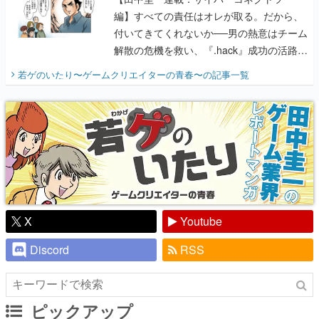
編】すべての責任はオレが取る。だから、
付いてきてくれないか──男の熱意はチーム
解散の危機を救い、『.hack』成功の活路を
開く。業界の快男児・松山 洋に流れる血は
若ゲのいたり〜ゲームクリエイターの青春〜
の記事一覧
『少年ジャンプ』色だった【若ゲのいた
り】
X
Youtube
Discord
RSS
ピックアップ