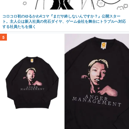
コロコロ初のゆるかわ4コマ『まだサ終しないんですか？』公開スター
ト。主人公は新入社員の侘石ダイヤ、ゲーム会社を舞台にトラブルへ対応
する社員たちを描く
5