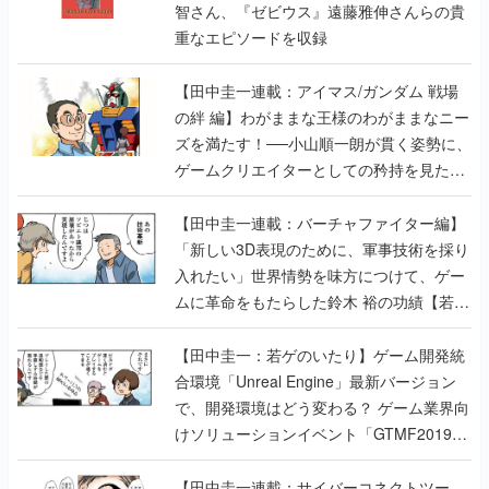
智さん、『ゼビウス』遠藤雅伸さんらの貴
重なエピソードを収録
【田中圭一連載：アイマス/ガンダム 戦場
の絆 編】わがままな王様のわがままなニー
ズを満たす！──小山順一朗が貫く姿勢に、
ゲームクリエイターとしての矜持を見た
【若ゲのいたり最終回】
【田中圭一連載：バーチャファイター編】
「新しい3D表現のために、軍事技術を採り
入れたい」世界情勢を味方につけて、ゲー
ムに革命をもたらした鈴木 裕の功績【若ゲ
のいたり】
【田中圭一：若ゲのいたり】ゲーム開発統
合環境「Unreal Engine」最新バージョン
で、開発環境はどう変わる？ ゲーム業界向
けソリューションイベント「GTMF2019」
に行って、より理解を深めよう【PR】
【田中圭一連載：サイバーコネクトツー