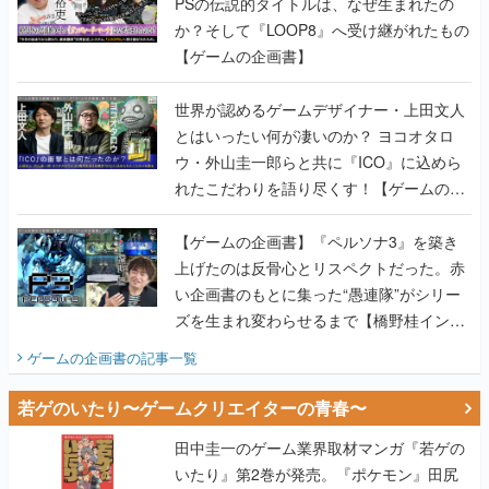
PSの伝説的タイトルは、なぜ生まれたの
か？そして『LOOP8』へ受け継がれたもの
【ゲームの企画書】
世界が認めるゲームデザイナー・上田文人
とはいったい何が凄いのか？ ヨコオタロ
ウ・外山圭一郎らと共に『ICO』に込めら
れたこだわりを語り尽くす！【ゲームの企
画書】
【ゲームの企画書】『ペルソナ3』を築き
上げたのは反骨心とリスペクトだった。赤
い企画書のもとに集った“愚連隊”がシリー
ズを生まれ変わらせるまで【橋野桂インタ
ビュー】
ゲームの企画書
の記事一覧
若ゲのいたり〜ゲームクリエイターの青春〜
田中圭一のゲーム業界取材マンガ『若ゲの
いたり』第2巻が発売。『ポケモン』田尻