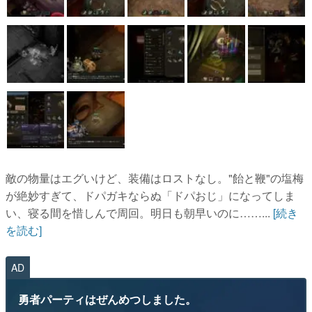
敵の物量はエグいけど、装備はロストなし。"飴と鞭"の塩梅
が絶妙すぎて、ドパガキならぬ「ドパおじ」になってしま
い、寝る間を惜しんで周回。明日も朝早いのに……...
[続き
を読む]
AD
勇者パーティはぜんめつしました。