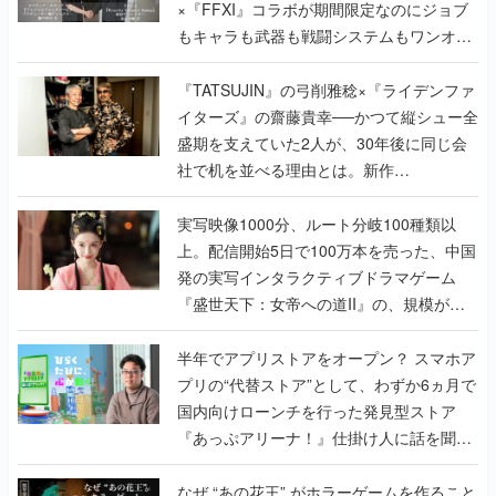
×『FFXI』コラボが期間限定なのにジョブ
もキャラも武器も戦闘システムもワンオフ
で作り込まれた理由を両ディレクターに聞
く
『TATSUJIN』の弓削雅稔×『ライデンファ
イターズ』の齋藤貴幸──かつて縦シュー全
盛期を支えていた2人が、30年後に同じ会
社で机を並べる理由とは。新作
『TATSUJIN EXTREME』で初タッグを組
んだレジェンド2人に訊く開発秘話
実写映像1000分、ルート分岐100種類以
上。配信開始5日で100万本を売った、中国
発の実写インタラクティブドラマゲーム
『盛世天下：女帝への道II』の、規模が違
うこだわりをプロデューサーに聞いた
半年でアプリストアをオープン？ スマホア
プリの“代替ストア”として、わずか6ヵ月で
国内向けローンチを行った発見型ストア
『あっぷアリーナ！』仕掛け人に話を聞い
てみた
なぜ “あの花王” がホラーゲームを作ること