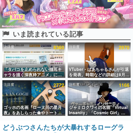
インタビュー
連載・特集一覧
いま読まれている記事
殿堂入り記事
SNS拡散数が数千以上！ ページビュー数万以上！ などな
ど。多くの人々に読まれた、電ファミ渾身の“殿堂入り”記
注目度
8360
注目度
2970
事をまとめました。
ゲームの企画書
名作ゲームクリエイターの方々に製作時のエピソードをお
聞きし、ヒットする企画（ゲーム）とは何か？を探ってい
「タバコを止められない猫耳キ
VTuber・ばあちゃるさんが引退
きます。
ャラを描く深夜枠アニメ」に視
を発表。時期などの詳細は8月9
聴者の一部から批判意見。違法
日15時からの配信で説明
赫本
注目度
2772
注目度
1166
薬物の使用と思しき描写も含め
この物語を解いてはいけない。『赫本』は、〈試験問題〉
て、BPOが議論を交わす
の形をした短編ホラー小説集です。
新世代に訊く
ゴッホの名画『ローヌ川の星月
ジャミロクワイの名曲「Virtual
これからのデジタルゲーム市場を担う若きクリエイター達
夜』をあしらった傘やトートバ
Insanity」「Cosmic Girl」
の姿を追い、彼らのルーツと情熱を探っていきます。
ッグなどが登場。8月7日21時よ
「Canned Heat」公式日本語字
り2日間限定で予約販売
幕付きMVがいきなり公開！
どうぶつさんたちが大暴れするローグラ
ゲーム世代の作家たち
「SUMMER SONIC 2026」での
ゲームに多大な影響を受けた作家さんに取材し、ゲームが