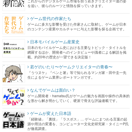
これからのデジタルゲーム市場を担う若きクリエイター達の姿
を追い、彼らのルーツと情熱を探っていきます。
ゲーム世代の作家たち
ゲームに多大な影響を受けた作家さんに取材し、ゲームが日本
のコンテンツ産業やカルチャーに与えた影響を探る企画です。
日本モバイルゲーム産業史
日本のモバイルゲーム史における主要なトピック・タイトルを
網羅するほか、開発者へのインタビューや識者による解説を掲
載。約20年の歴史が一望できる決定版！
若ゲのいたり〜ゲームクリエイターの青春〜
『うつヌケ』『ペンと箸』等で知られるマンガ家・田中圭一先
生によるゲーム業界レポートマンガです。
なんでゲームは面白い？
ゲーム開発者・hamatsu氏がゲームの魅力を画面や操作の具体的
な形から解き明かしていく、硬派で骨太な評論連載です。
ゲームが変えた日本語
「経験値」「裏技」「ラスボス」… ゲームにまつわる言葉の起
源や用法の変遷を、コンピューター文化史研究家・タイニーP氏
が徹底調査。