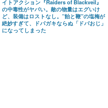
イトアクション『Raiders of Blackveil』
9年ぶりとなる日本公演を記念し
日本のコンテンツ産業やカルチャーに与えた影響を探る企
て
の中毒性がヤバい。敵の物量はエグいけ
画です。
ど、装備はロストなし。”飴と鞭”の塩梅が
日本モバイルゲーム産業史
日本のモバイルゲーム史における主要なトピック・タイト
絶妙すぎて、ドパガキならぬ「ドパおじ」
ルを網羅するほか、開発者へのインタビューや識者による
解説を掲載。約20年の歴史が一望できる決定版！
になってしまった
若ゲのいたり〜ゲームクリエイターの青春〜
『うつヌケ』『ペンと箸』等で知られるマンガ家・田中圭
一先生によるゲーム業界レポートマンガです。
なんでゲームは面白い？
ゲーム開発者・hamatsu氏がゲームの魅力を画面や操作の
具体的な形から解き明かしていく、硬派で骨太な評論連載
です。
ゲームが変えた日本語
「経験値」「裏技」「ラスボス」… ゲームにまつわる言葉
の起源や用法の変遷を、コンピューター文化史研究家・タ
イニーP氏が徹底調査。
カテゴリ
特集記事