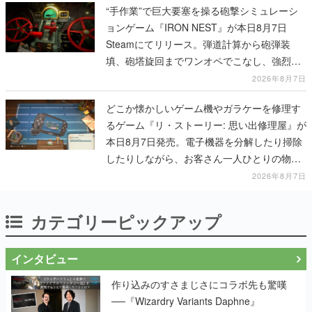
“手作業”で巨大要塞を操る砲撃シミュレーシ
ョンゲーム『IRON NEST』が本日8月7日
Steamにてリリース。弾道計算から砲弾装
填、砲塔旋回までワンオペでこなし、強烈な
一撃をブチかませるロマンある作品
2026年8月7日
どこか懐かしいゲーム機やガラケーを修理す
るゲーム『リ・ストーリー: 思い出修理屋』が
本日8月7日発売。電子機器を分解したり掃除
したりしながら、お客さん一人ひとりの物語
に耳を傾ける
2026年8月7日
カテゴリーピックアップ
インタビュー
作り込みのすさまじさにコラボ先も驚嘆
──『Wizardry Variants Daphne』