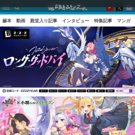
広告をスキップ
赫本
動画
殿堂入り記事
インタビュー
特集記事
マンガ
ピックアップ
電ファミのいま読まれている記事ランキング
アプリセール情報