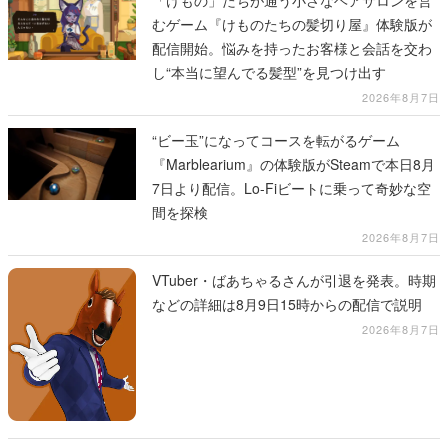
むゲーム『けものたちの髪切り屋』体験版が
配信開始。悩みを持ったお客様と会話を交わ
し“本当に望んでる髪型”を見つけ出す
2026年8月7日
“ビー玉”になってコースを転がるゲーム
『Marblearium』の体験版がSteamで本日8月
7日より配信。Lo-Fiビートに乗って奇妙な空
間を探検
2026年8月7日
VTuber・ばあちゃるさんが引退を発表。時期
などの詳細は8月9日15時からの配信で説明
2026年8月7日