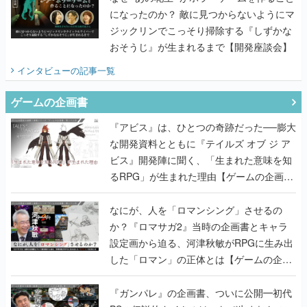
になったのか？ 敵に見つからないようにマ
ジックリンでこっそり掃除する『しずかな
おそうじ』が生まれるまで【開発座談会】
インタビュー
の記事一覧
ゲームの企画書
『アビス』は、ひとつの奇跡だった──膨大
な開発資料とともに『テイルズ オブ ジ ア
ビス』開発陣に聞く、「生まれた意味を知
るRPG」が生まれた理由【ゲームの企画
書】
なにが、人を「ロマンシング」させるの
か？『ロマサガ2』当時の企画書とキャラ
設定画から迫る、河津秋敏がRPGに生み出
した「ロマン」の正体とは【ゲームの企画
書】
『ガンパレ』の企画書、ついに公開━初代