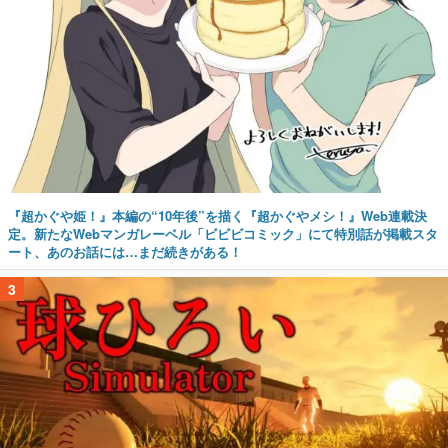
『超かぐや姫！』本編の“10年後”を描く『超かぐやメシ！』Web連載決
定。新たなWebマンガレーベル「ビビビコミック」にて特別話が掲載スタ
ート、あのお話には…まだ続きがある！
3