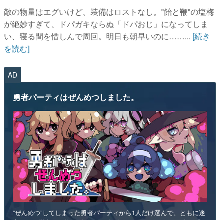
敵の物量はエグいけど、装備はロストなし。"飴と鞭"の塩梅
が絶妙すぎて、ドパガキならぬ「ドパおじ」になってしま
い、寝る間を惜しんで周回。明日も朝早いのに……...
[続き
を読む]
AD
勇者パーティはぜんめつしました。
“ぜんめつ”してしまった勇者パーティから1人だけ選んで、ともに迷