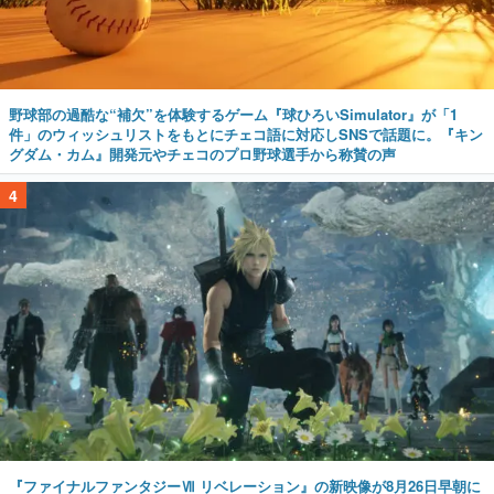
野球部の過酷な“補欠”を体験するゲーム『球ひろいSimulator』が「1
件」のウィッシュリストをもとにチェコ語に対応しSNSで話題に。『キン
グダム・カム』開発元やチェコのプロ野球選手から称賛の声
4
『ファイナルファンタジーⅦ リベレーション』の新映像が8月26日早朝に