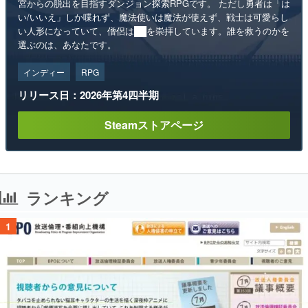
宮からの脱出を目指すダンジョン探索RPGです。 ただし勇者は「は
い/いいえ」しか喋れず、魔法使いは魔法が使えず、戦士は可愛らし
い人形になっていて、僧侶は██を崇拝しています。誰を救うのかを
選ぶのは、あなたです。
インディー
RPG
リリース日：2026年第4四半期
Steamストアページ
ランキング
1