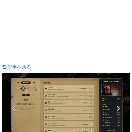
日本のコンテンツ産業やカルチャーに与えた影響を探る企
画です。
日本モバイルゲーム産業史
日本のモバイルゲーム史における主要なトピック・タイト
ルを網羅するほか、開発者へのインタビューや識者による
解説を掲載。約20年の歴史が一望できる決定版！
若ゲのいたり〜ゲームクリエイターの青春〜
『うつヌケ』『ペンと箸』等で知られるマンガ家・田中圭
一先生によるゲーム業界レポートマンガです。
記事へ戻る
なんでゲームは面白い？
ゲーム開発者・hamatsu氏がゲームの魅力を画面や操作の
具体的な形から解き明かしていく、硬派で骨太な評論連載
です。
ゲームが変えた日本語
「経験値」「裏技」「ラスボス」… ゲームにまつわる言葉
の起源や用法の変遷を、コンピューター文化史研究家・タ
イニーP氏が徹底調査。
カテゴリ
特集記事