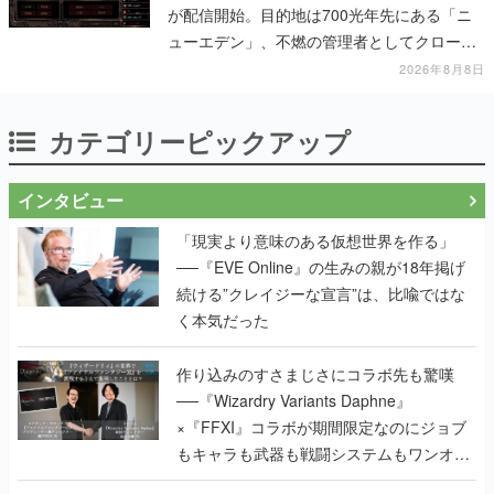
が配信開始。目的地は700光年先にある「ニ
ューエデン」、不燃の管理者としてクローン
人間を増やし、加工して神に捧げる
2026年8月8日
カテゴリーピックアップ
インタビュー
「現実より意味のある仮想世界を作る」
──『EVE Online』の生みの親が18年掲げ
続ける”クレイジーな宣言”は、比喩ではな
く本気だった
作り込みのすさまじさにコラボ先も驚嘆
──『Wizardry Variants Daphne』
×『FFXI』コラボが期間限定なのにジョブ
もキャラも武器も戦闘システムもワンオフ
で作り込まれた理由を両ディレクターに聞