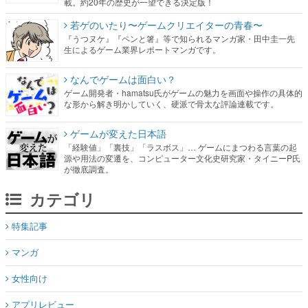
載。約20年の歴史が一望できる決定版！
若ゲのいたり〜ゲームクリエイターの青春〜
『うつヌケ』『ペンと箸』等で知られるマンガ家・田中圭一先
生によるゲーム業界レポートマンガです。
なんでゲームは面白い？
ゲーム開発者・hamatsu氏がゲームの魅力を画面や操作の具体的
な形から解き明かしていく、硬派で骨太な評論連載です。
ゲームが変えた日本語
「経験値」「裏技」「ラスボス」… ゲームにまつわる言葉の起
源や用法の変遷を、コンピューター文化史研究家・タイニーP氏
が徹底調査。
カテゴリ
特集記事
マンガ
女性向け
アプリレビュー