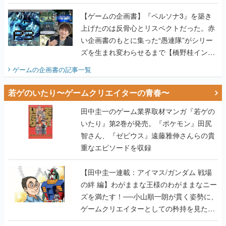
画書】
【ゲームの企画書】『ペルソナ3』を築き
上げたのは反骨心とリスペクトだった。赤
い企画書のもとに集った“愚連隊”がシリー
ズを生まれ変わらせるまで【橋野桂インタ
ビュー】
ゲームの企画書
の記事一覧
若ゲのいたり〜ゲームクリエイターの青春〜
田中圭一のゲーム業界取材マンガ『若ゲの
いたり』第2巻が発売。『ポケモン』田尻
智さん、『ゼビウス』遠藤雅伸さんらの貴
重なエピソードを収録
【田中圭一連載：アイマス/ガンダム 戦場
の絆 編】わがままな王様のわがままなニー
ズを満たす！──小山順一朗が貫く姿勢に、
ゲームクリエイターとしての矜持を見た
【若ゲのいたり最終回】