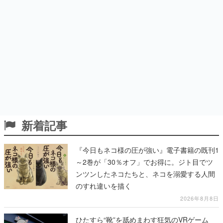
新着記事
『今日もネコ様の圧が強い』電子書籍の既刊1
～2巻が「30％オフ」でお得に。ジト目でツ
ンツンしたネコたちと、ネコを溺愛する人間
のすれ違いを描く
2026年8月8日
ひたすら“靴”を舐めまわす狂気のVRゲーム