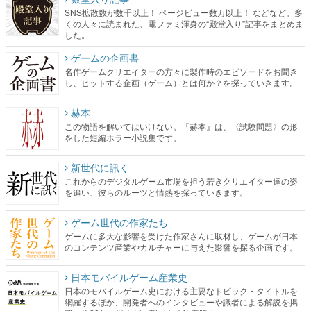
SNS拡散数が数千以上！ ページビュー数万以上！ などなど。多
くの人々に読まれた、電ファミ渾身の“殿堂入り”記事をまとめま
した。
ゲームの企画書
名作ゲームクリエイターの方々に製作時のエピソードをお聞き
し、ヒットする企画（ゲーム）とは何か？を探っていきます。
赫本
この物語を解いてはいけない。『赫本』は、〈試験問題〉の形
をした短編ホラー小説集です。
新世代に訊く
これからのデジタルゲーム市場を担う若きクリエイター達の姿
を追い、彼らのルーツと情熱を探っていきます。
ゲーム世代の作家たち
ゲームに多大な影響を受けた作家さんに取材し、ゲームが日本
のコンテンツ産業やカルチャーに与えた影響を探る企画です。
日本モバイルゲーム産業史
日本のモバイルゲーム史における主要なトピック・タイトルを
網羅するほか、開発者へのインタビューや識者による解説を掲