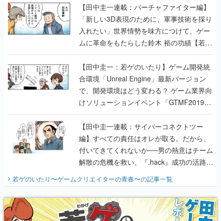
【田中圭一連載：バーチャファイター編】
「新しい3D表現のために、軍事技術を採り
入れたい」世界情勢を味方につけて、ゲー
ムに革命をもたらした鈴木 裕の功績【若ゲ
のいたり】
【田中圭一：若ゲのいたり】ゲーム開発統
合環境「Unreal Engine」最新バージョン
で、開発環境はどう変わる？ ゲーム業界向
けソリューションイベント「GTMF2019」
に行って、より理解を深めよう【PR】
【田中圭一連載：サイバーコネクトツー
編】すべての責任はオレが取る。だから、
付いてきてくれないか──男の熱意はチーム
解散の危機を救い、『.hack』成功の活路を
開く。業界の快男児・松山 洋に流れる血は
若ゲのいたり〜ゲームクリエイターの青春〜
の記事一覧
『少年ジャンプ』色だった【若ゲのいた
り】