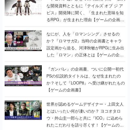
な開発資料とともに『テイルズ オブ ジ ア
ビス』開発陣に聞く、「生まれた意味を知
るRPG」が生まれた理由【ゲームの企画
書】
なにが、人を「ロマンシング」させるの
か？『ロマサガ2』当時の企画書とキャラ
設定画から迫る、河津秋敏がRPGに生み出
した「ロマン」の正体とは【ゲームの企画
書】
『ガンパレ』の企画書、ついに公開━初代
PSの伝説的タイトルは、なぜ生まれたの
か？そして『LOOP8』へ受け継がれたもの
【ゲームの企画書】
世界が認めるゲームデザイナー・上田文人
とはいったい何が凄いのか？ ヨコオタロ
ウ・外山圭一郎らと共に『ICO』に込めら
れたこだわりを語り尽くす！【ゲームの企