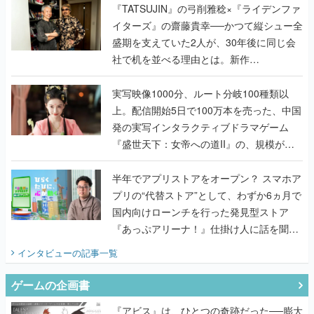
く
『TATSUJIN』の弓削雅稔×『ライデンファ
イターズ』の齋藤貴幸──かつて縦シュー全
盛期を支えていた2人が、30年後に同じ会
社で机を並べる理由とは。新作
『TATSUJIN EXTREME』で初タッグを組
んだレジェンド2人に訊く開発秘話
実写映像1000分、ルート分岐100種類以
上。配信開始5日で100万本を売った、中国
発の実写インタラクティブドラマゲーム
『盛世天下：女帝への道II』の、規模が違
うこだわりをプロデューサーに聞いた
半年でアプリストアをオープン？ スマホア
プリの“代替ストア”として、わずか6ヵ月で
国内向けローンチを行った発見型ストア
『あっぷアリーナ！』仕掛け人に話を聞い
てみた
インタビュー
の記事一覧
ゲームの企画書
『アビス』は、ひとつの奇跡だった──膨大