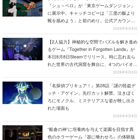
『シュ～ペロ』が「東京ゲームダンジョン」
に展示中。キャッチコピーは「三度の飯より
靴を舐めよう」と前のめり。公式アカウント
も開設され、2026年リリースに向けて開発中
2026年8月8日
【2人協力】神秘的な空間でパズルを解き進め
るゲーム『Together in Forgotten Lands』が
本日8月8日Steamでリリース。時に忘れ去ら
れた世界の古代洞窟を舞台に、4つのバイオー
ムを探索しながら脱出を目指す
2026年8月8日
『名探偵プリキュア！』第28話「謎の怪盗デ
ッチ・アゲイン」先行カット解禁。泣きぼく
ろにモノクル、ミステリアスな姿が映し出さ
れた場面も
2026年8月8日
“船倉の神”に培養肉を与えて楽園を目指す異
色のホラーゲーム『器に喰わせろ』の体験版