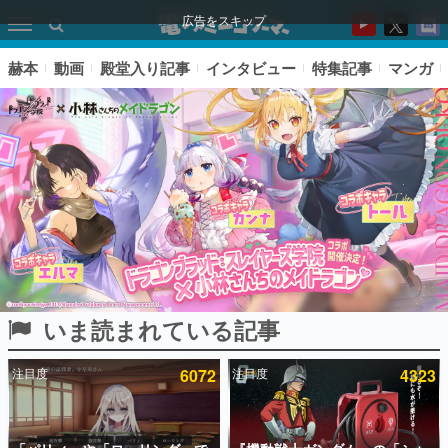
広告をスキップ
赫本
動画
殿堂入り記事
インタビュー
特集記事
マンガ
いま読まれている記事
ピックアップ
注目度
6072
注目度
4323
電ファミのいま読まれている記事ランキング
アプリセール情報