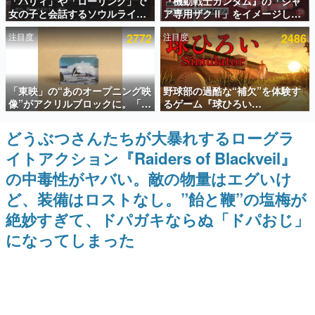
「パリィ」や「ローリング」で
『機動戦士ガンダム』の「シャ
女の子と会話するソウルライク
ア専用ザクⅡ」をイメージした
インタビュー
恋愛ゲーム『小早川さんはソウ
散水ホースリールが予約開始。
注目度
2772
注目度
2486
ルライク』無料公開。返事に失
本体にはシャアのパーソナルマ
連載・特集一覧
敗すると「YOU DIED」
ークやジオン公国軍のエンブレ
ム、型式番号などを配置
殿堂入り記事
「東映」の“あのオープニング映
野球部の過酷な“補欠”を体験す
SNS拡散数が数千以上！ ページビュー数万以上！ などな
ど。多くの人々に読まれた、電ファミ渾身の“殿堂入り”記
像”がアクリルブロックに。「東
るゲーム『球ひろい
事をまとめました。
映ヒストリカル グッズコレクシ
Simulator』が「1件」のウィッ
ョン」が8月下旬より発売
シュリストをもとにチェコ語に
どうぶつさんたちが大暴れするローグラ
ゲームの企画書
対応しSNSで話題に。『キング
名作ゲームクリエイターの方々に製作時のエピソードをお
イトアクション『Raiders of Blackveil』
ダム・カム』開発元やチェコの
聞きし、ヒットする企画（ゲーム）とは何か？を探ってい
プロ野球選手から称賛の声
きます。
の中毒性がヤバい。敵の物量はエグいけ
赫本
ど、装備はロストなし。”飴と鞭”の塩梅が
この物語を解いてはいけない。『赫本』は、〈試験問題〉
絶妙すぎて、ドパガキならぬ「ドパおじ」
の形をした短編ホラー小説集です。
になってしまった
新世代に訊く
これからのデジタルゲーム市場を担う若きクリエイター達
の姿を追い、彼らのルーツと情熱を探っていきます。
ゲーム世代の作家たち
ゲームに多大な影響を受けた作家さんに取材し、ゲームが