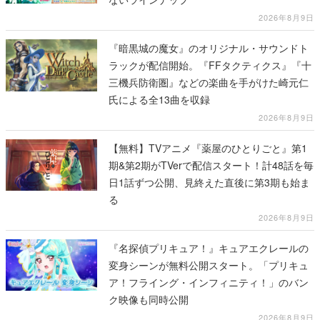
2026年8月9日
『暗黒城の魔女』のオリジナル・サウンドト
ラックが配信開始。『FFタクティクス』『十
三機兵防衛圏』などの楽曲を手がけた崎元仁
氏による全13曲を収録
2026年8月9日
【無料】TVアニメ『薬屋のひとりごと』第1
期&第2期がTVerで配信スタート！計48話を毎
日1話ずつ公開、見終えた直後に第3期も始ま
る
2026年8月9日
『名探偵プリキュア！』キュアエクレールの
変身シーンが無料公開スタート。「プリキュ
ア！フライング・インフィニティ！」のバン
ク映像も同時公開
2026年8月9日