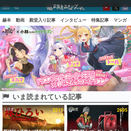
広告をスキップ
赫本
動画
殿堂入り記事
インタビュー
特集記事
マンガ
いま読まれている記事
ピックアップ
注目度
3311
注目度
2695
電ファミのいま読まれている記事ランキング
アプリセール情報