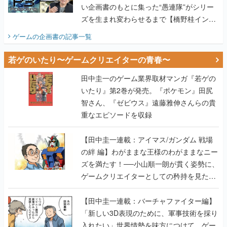
い企画書のもとに集った“愚連隊”がシリー
ズを生まれ変わらせるまで【橋野桂インタ
ビュー】
ゲームの企画書
の記事一覧
若ゲのいたり〜ゲームクリエイターの青春〜
田中圭一のゲーム業界取材マンガ『若ゲの
いたり』第2巻が発売。『ポケモン』田尻
智さん、『ゼビウス』遠藤雅伸さんらの貴
重なエピソードを収録
【田中圭一連載：アイマス/ガンダム 戦場
の絆 編】わがままな王様のわがままなニー
ズを満たす！──小山順一朗が貫く姿勢に、
ゲームクリエイターとしての矜持を見た
【若ゲのいたり最終回】
【田中圭一連載：バーチャファイター編】
「新しい3D表現のために、軍事技術を採り
入れたい」世界情勢を味方につけて、ゲー