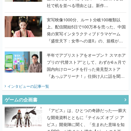
社で机を並べる理由とは。新作
『TATSUJIN EXTREME』で初タッグを組
んだレジェンド2人に訊く開発秘話
実写映像1000分、ルート分岐100種類以
上。配信開始5日で100万本を売った、中国
発の実写インタラクティブドラマゲーム
『盛世天下：女帝への道II』の、規模が違
うこだわりをプロデューサーに聞いた
半年でアプリストアをオープン？ スマホア
プリの“代替ストア”として、わずか6ヵ月で
国内向けローンチを行った発見型ストア
『あっぷアリーナ！』仕掛け人に話を聞い
てみた
インタビュー
の記事一覧
ゲームの企画書
『アビス』は、ひとつの奇跡だった──膨大
な開発資料とともに『テイルズ オブ ジ ア
ビス』開発陣に聞く、「生まれた意味を知