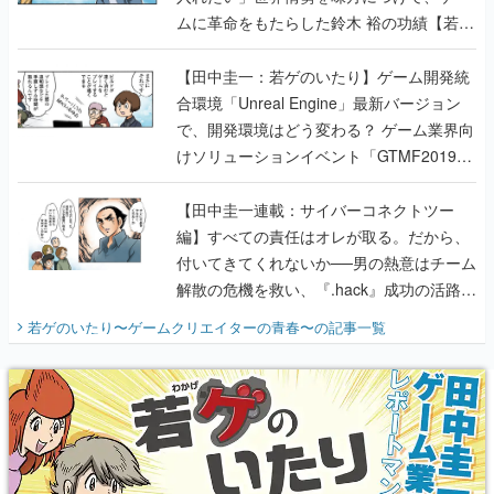
ムに革命をもたらした鈴木 裕の功績【若ゲ
のいたり】
【田中圭一：若ゲのいたり】ゲーム開発統
合環境「Unreal Engine」最新バージョン
で、開発環境はどう変わる？ ゲーム業界向
けソリューションイベント「GTMF2019」
に行って、より理解を深めよう【PR】
【田中圭一連載：サイバーコネクトツー
編】すべての責任はオレが取る。だから、
付いてきてくれないか──男の熱意はチーム
解散の危機を救い、『.hack』成功の活路を
開く。業界の快男児・松山 洋に流れる血は
若ゲのいたり〜ゲームクリエイターの青春〜
の記事一覧
『少年ジャンプ』色だった【若ゲのいた
り】