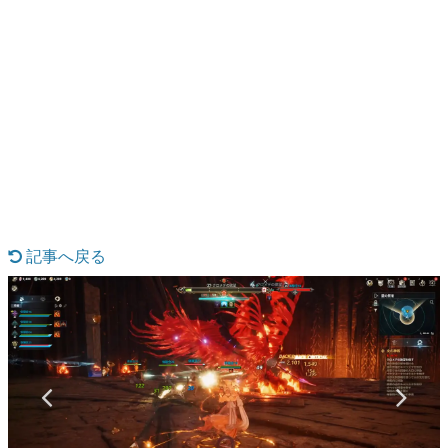
日本のコンテンツ産業やカルチャーに与えた影響を探る企
画です。
日本モバイルゲーム産業史
日本のモバイルゲーム史における主要なトピック・タイト
ルを網羅するほか、開発者へのインタビューや識者による
解説を掲載。約20年の歴史が一望できる決定版！
若ゲのいたり〜ゲームクリエイターの青春〜
『うつヌケ』『ペンと箸』等で知られるマンガ家・田中圭
一先生によるゲーム業界レポートマンガです。
なんでゲームは面白い？
ゲーム開発者・hamatsu氏がゲームの魅力を画面や操作の
記事へ戻る
具体的な形から解き明かしていく、硬派で骨太な評論連載
です。
ゲームが変えた日本語
「経験値」「裏技」「ラスボス」… ゲームにまつわる言葉
の起源や用法の変遷を、コンピューター文化史研究家・タ
イニーP氏が徹底調査。
カテゴリ
特集記事