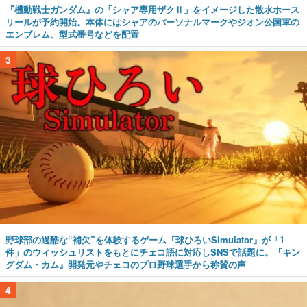
『機動戦士ガンダム』の「シャア専用ザクⅡ」をイメージした散水ホース
リールが予約開始。本体にはシャアのパーソナルマークやジオン公国軍の
エンブレム、型式番号などを配置
3
野球部の過酷な“補欠”を体験するゲーム『球ひろいSimulator』が「1
件」のウィッシュリストをもとにチェコ語に対応しSNSで話題に。『キン
グダム・カム』開発元やチェコのプロ野球選手から称賛の声
4