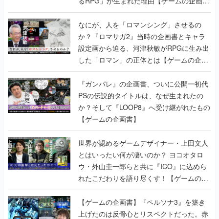
るRPG」が生まれた理由【ゲームの企画
書】
なにが、人を「ロマンシング」させるの
か？『ロマサガ2』当時の企画書とキャラ
設定画から迫る、河津秋敏がRPGに生み出
した「ロマン」の正体とは【ゲームの企画
書】
『ガンパレ』の企画書、ついに公開━初代
PSの伝説的タイトルは、なぜ生まれたの
か？そして『LOOP8』へ受け継がれたもの
【ゲームの企画書】
世界が認めるゲームデザイナー・上田文人
とはいったい何が凄いのか？ ヨコオタロ
ウ・外山圭一郎らと共に『ICO』に込めら
れたこだわりを語り尽くす！【ゲームの企
画書】
【ゲームの企画書】『ペルソナ3』を築き
上げたのは反骨心とリスペクトだった。赤