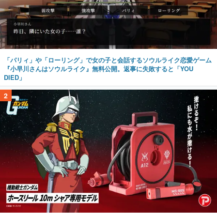
「パリィ」や「ローリング」で女の子と会話するソウルライク恋愛ゲーム
『小早川さんはソウルライク』無料公開。返事に失敗すると「YOU
DIED」
2