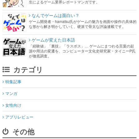
生によるゲーム業界レポートマンガです。
なんでゲームは面白い？
ゲーム開発者・hamatsu氏がゲームの魅力を画面や操作の具体的
な形から解き明かしていく、硬派で骨太な評論連載です。
ゲームが変えた日本語
「経験値」「裏技」「ラスボス」… ゲームにまつわる言葉の起
源や用法の変遷を、コンピューター文化史研究家・タイニーP氏
が徹底調査。
カテゴリ
特集記事
マンガ
女性向け
アプリレビュー
その他