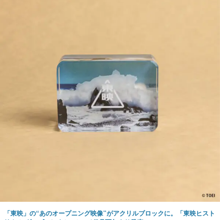
「東映」の“あのオープニング映像”がアクリルブロックに。「東映ヒスト