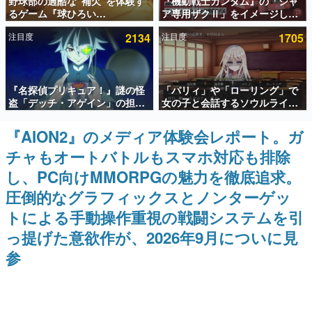
野球部の過酷な“補欠”を体験す
『機動戦士ガンダム』の「シャ
るゲーム『球ひろい
ア専用ザクⅡ」をイメージした
インタビュー
Simulator』が「1件」のウィッ
散水ホースリールが予約開始。
注目度
2134
注目度
1705
シュリストをもとにチェコ語に
本体にはシャアのパーソナルマ
連載・特集一覧
対応しSNSで話題に。『キング
ークやジオン公国軍のエンブレ
ダム・カム』開発元やチェコの
ム、型式番号などを配置
プロ野球選手から称賛の声
殿堂入り記事
『名探偵プリキュア！』謎の怪
「パリィ」や「ローリング」で
SNS拡散数が数千以上！ ページビュー数万以上！ などな
ど。多くの人々に読まれた、電ファミ渾身の“殿堂入り”記
盗「デッチ・アゲイン」の担当
女の子と会話するソウルライク
事をまとめました。
キャストは天﨑滉平さんと判
恋愛ゲーム『小早川さんはソウ
明。『Re:ゼロから始める異世
ルライク』無料公開。返事に失
『AION2』のメディア体験会レポート。ガ
ゲームの企画書
界生活』オットー役、『ヒプノ
敗すると「YOU DIED」
名作ゲームクリエイターの方々に製作時のエピソードをお
チャもオートバトルもスマホ対応も排除
シスマイク』山田三郎役など
聞きし、ヒットする企画（ゲーム）とは何か？を探ってい
きます。
し、PC向けMMORPGの魅力を徹底追求。
赫本
圧倒的なグラフィックスとノンターゲッ
この物語を解いてはいけない。『赫本』は、〈試験問題〉
トによる手動操作重視の戦闘システムを引
の形をした短編ホラー小説集です。
っ提げた意欲作が、2026年9月についに見
新世代に訊く
参
これからのデジタルゲーム市場を担う若きクリエイター達
の姿を追い、彼らのルーツと情熱を探っていきます。
ゲーム世代の作家たち
ゲームに多大な影響を受けた作家さんに取材し、ゲームが