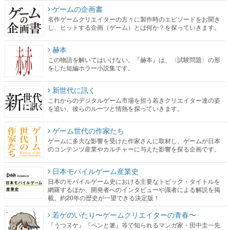
ゲームの企画書
名作ゲームクリエイターの方々に製作時のエピソードをお聞き
し、ヒットする企画（ゲーム）とは何か？を探っていきます。
赫本
この物語を解いてはいけない。『赫本』は、〈試験問題〉の形
をした短編ホラー小説集です。
新世代に訊く
これからのデジタルゲーム市場を担う若きクリエイター達の姿
を追い、彼らのルーツと情熱を探っていきます。
ゲーム世代の作家たち
ゲームに多大な影響を受けた作家さんに取材し、ゲームが日本
のコンテンツ産業やカルチャーに与えた影響を探る企画です。
日本モバイルゲーム産業史
日本のモバイルゲーム史における主要なトピック・タイトルを
網羅するほか、開発者へのインタビューや識者による解説を掲
載。約20年の歴史が一望できる決定版！
若ゲのいたり〜ゲームクリエイターの青春〜
『うつヌケ』『ペンと箸』等で知られるマンガ家・田中圭一先