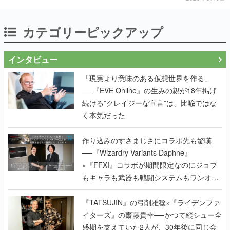
カテゴリーピックアップ
インタビュー
「現実より意味のある仮想世界を作る」
──『EVE Online』の生みの親が18年掲げ
続ける”クレイジーな宣言”は、比喩ではな
く本気だった
作り込みのすさまじさにコラボ先も驚嘆
──『Wizardry Variants Daphne』
×『FFXI』コラボが期間限定なのにジョブ
もキャラも武器も戦闘システムもワンオフ
で作り込まれた理由を両ディレクターに聞
く
『TATSUJIN』の弓削雅稔×『ライデンファ
イターズ』の齋藤貴幸──かつて縦シュー全
盛期を支えていた2人が、30年後に同じ会