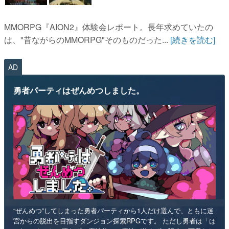
MMORPG『AION2』体験会レポート。長年求めていたの
は、"昔ながらのMMORPG"そのものだった...
[続きを読む]
AD
勇者パーティはぜんめつしました。
“ぜんめつ”してしまった勇者パーティから1人だけ選んで、ともに迷
宮からの脱出を目指すダンジョン探索RPGです。 ただし勇者は「は